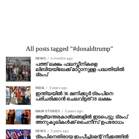
All posts tagged "#donaldtrump"
NEWS
6 months ago
പത്ത് ലക്ഷം ഫലസ്തീനികളെ
ലിബിയയിലേക്ക് മാറ്റാനുള്ള പദ്ധതിയില്‍
ട്രംപ്
INDIA
3 years ago
ഇന്ത്യയില്‍ 36 മണിക്കൂര്‍ ട്രംപിനെ
പരിചരിക്കാന്‍ ചെലവിട്ടത് 38 ലക്ഷം
MAIN STORIES
5 years ago
ആഭ്യന്തരകാര്യങ്ങളില്‍ ഇടപെട്ടു; ട്രംപ്
അനുകൂലികള്‍ക്ക് ചൈനീസ് ഉപരോധം
NEWS
5 years ago
ട്രംപിനെതിരായ ഇംപീച്ച്‌മെന്റ് നീക്കത്തില്‍