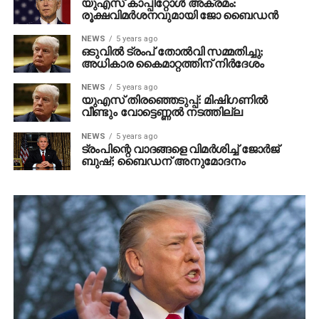
യുഎസ് കാപ്പിറ്റോള്‍ അക്രമം:
രൂക്ഷവിമര്‍ശനവുമായി ജോ ബൈഡന്‍
NEWS
5 years ago
ഒടുവില്‍ ട്രംപ് തോല്‍വി സമ്മതിച്ചു;
അധികാര കൈമാറ്റത്തിന് നിര്‍ദേശം
NEWS
5 years ago
യുഎസ് തിരഞ്ഞെടുപ്പ്: മിഷിഗണില്‍
വീണ്ടും വോട്ടെണ്ണല്‍ നടത്തില്ല
NEWS
5 years ago
ട്രംപിന്റെ വാദങ്ങളെ വിമര്‍ശിച്ച് ജോര്‍ജ്
ബുഷ്; ബൈഡന് അനുമോദനം