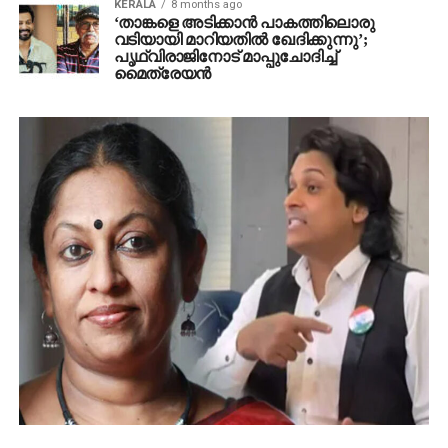
KERALA
8 months ago
‘താങ്കളെ അടിക്കാന്‍ പാകത്തിലൊരു
വടിയായി മാറിയതില്‍ ഖേദിക്കുന്നു’;
പൃഥ്വിരാജിനോട് മാപ്പുചോദിച്ച്
മൈത്രേയന്‍