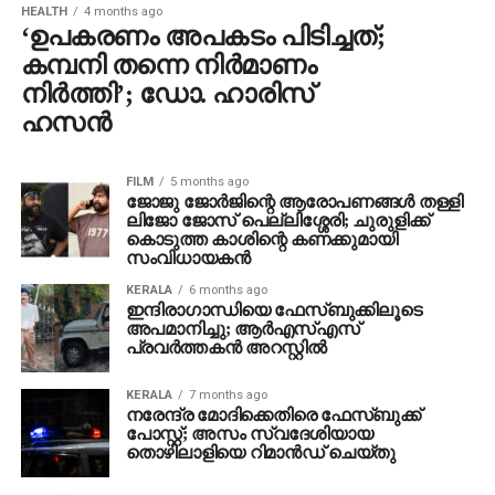
HEALTH
4 months ago
‘ഉപകരണം അപകടം പിടിച്ചത്;
കമ്പനി തന്നെ നിര്‍മാണം
നിര്‍ത്തി’; ഡോ. ഹാരിസ്
ഹസന്‍
FILM
5 months ago
ജോജു ജോര്‍ജിന്റെ ആരോപണങ്ങള്‍ തള്ളി
ലിജോ ജോസ് പെല്ലിശ്ശേരി; ചുരുളിക്ക്
കൊടുത്ത കാശിന്റെ കണക്കുമായി
സംവിധായകന്‍
KERALA
6 months ago
ഇന്ദിരാഗാന്ധിയെ ഫേസ്ബുക്കിലൂടെ
അപമാനിച്ചു; ആര്‍എസ്എസ്
പ്രവര്‍ത്തകന്‍ അറസ്റ്റില്‍
KERALA
7 months ago
നരേന്ദ്ര മോദിക്കെതിരെ ഫേസ്ബുക്ക്
പോസ്റ്റ്; അസം സ്വദേശിയായ
തൊഴിലാളിയെ റിമാന്‍ഡ് ചെയ്തു