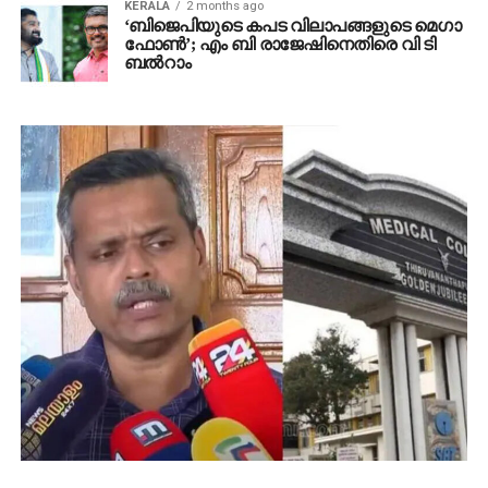
KERALA
2 months ago
‘ബിജെപിയുടെ കപട വിലാപങ്ങളുടെ മെഗാ
ഫോണ്‍’; എം ബി രാജേഷിനെതിരെ വി ടി
ബല്‍റാം