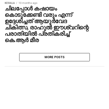
KERALA
10 months ago
ചിലപ്പോൾ കഷായം
കൊടുക്കേണ്ടി വരും എന്ന്
ഉദ്ദേശിച്ചത് ആയുർവേദ
ചികിത്സ, രാഹുൽ ഈശ്വറിന്റെ
പരാതിയിൽ പ്രതികരിച്ച്
കെ.ആർ മീര
MORE POSTS