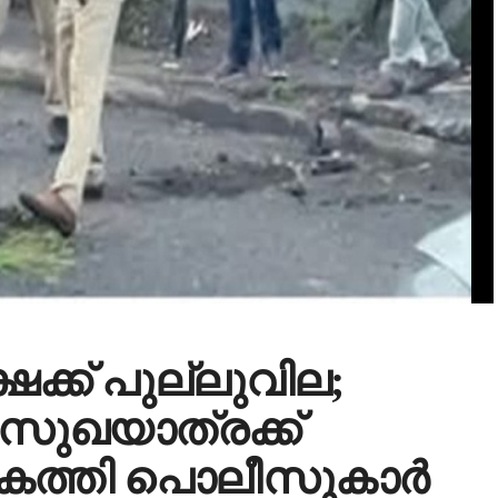
ക്ക് പുല്ലുവില;
 സുഖയാത്രക്ക്
കത്തി പൊലീസുകാര്‍