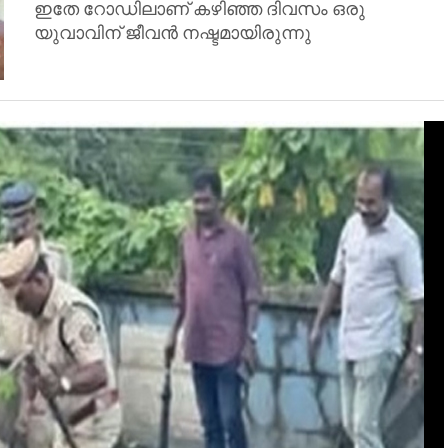
ഇതേ റോഡിലാണ് കഴിഞ്ഞ ദിവസം ഒരു
യുവാവിന് ജീവൻ നഷ്ടമായിരുന്നു