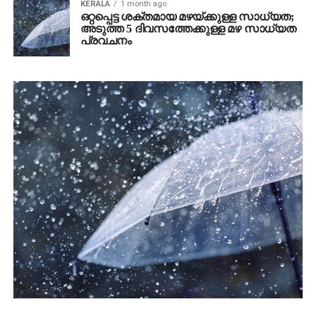
KERALA
1 month ago
ഒറ്റപ്പെട്ട ശക്തമായ മഴയ്ക്കുള്ള സാധ്യത;
അടുത്ത 5 ദിവസത്തേക്കുള്ള മഴ സാധ്യത
പ്രവചനം