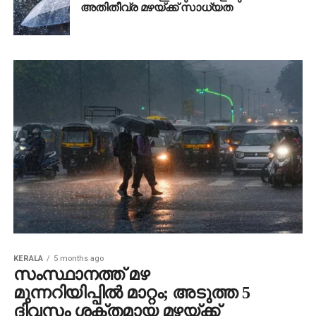
അതിതീവ്ര മഴയ്ക്ക് സാധ്യത
KERALA
5 months ago
സംസ്ഥാനത്ത് മഴ
മുന്നറിയിപ്പിൽ മാറ്റം; അടുത്ത 5
ദിവസം ശക്തമായ മഴയ്ക്ക്