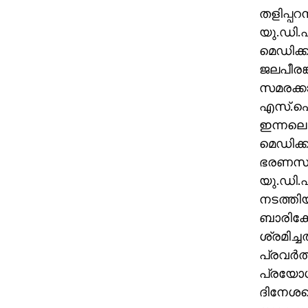
തളിപ്പറ
യു.ഡി.
മെഡിക്ക
ജലപീരങ്
സമരക്കാ
എസ്.ഐ.ദ
ഇന്നലെ 
മെഡിക്ക
ഭരണസമിത
യു.ഡി.എ
നടത്തിയ
ബാരിക്ക
ശ്രമിച്
പ്രവര്‍ത
പ്രയോഗി
ദിനേശന്