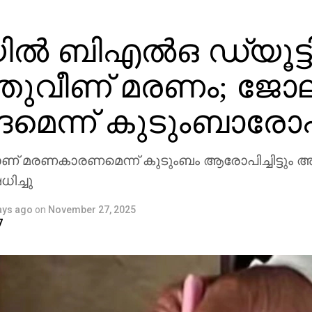
ല്‍ ബിഎല്‍ഒ ഡ്യൂട്ടി
ഞുവീണ് മരണം; ജോല
്‍ദമെന്ന് കുടുംബാര
ാണ് മരണകാരണമെന്ന് കുടുംബം ആരോപിച്ചിട്ടും അ
ിച്ചു
ays ago
on
November 27, 2025
7