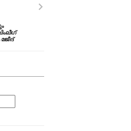
ും
ലിംലീഗ്
മജീദ്