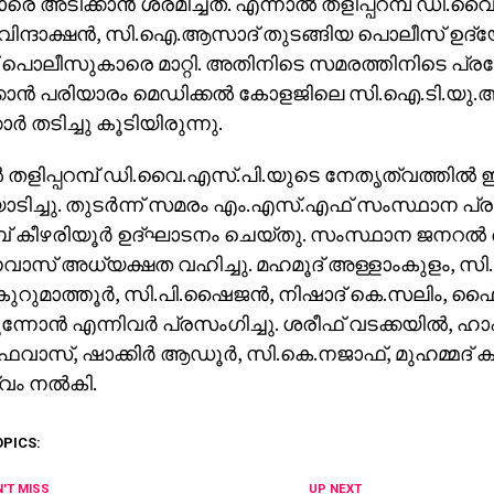
രെ അടിക്കാന്‍ ശ്രമിച്ചത്. എന്നാല്‍ തളിപ്പറമ്പ് ഡി.വ
ിന്ദാക്ഷന്‍, സി.ഐ.ആസാദ് തുടങ്ങിയ പൊലീസ് ഉദ്യ
ട് പൊലീസുകാരെ മാറ്റി. അതിനിടെ സമരത്തിനിടെ പ
ക്കാന്‍ പരിയാരം മെഡിക്കല്‍ കോളജിലെ സി.ഐ.ടി.യ
ര്‍ തടിച്ചു കൂടിയിരുന്നു.
‍ തളിപ്പറമ്പ് ഡി.വൈ.എസ്.പി.യുടെ നേതൃത്വത്തില്‍
യോടിച്ചു. തുടര്‍ന്ന് സമരം എം.എസ്.എഫ് സംസ്ഥാന പ്
 കീഴരിയൂര്‍ ഉദ്ഘാടനം ചെയ്തു. സംസ്ഥാന ജനറല്‍ 
വാസ് അധ്യക്ഷത വഹിച്ചു. മഹമൂദ് അള്ളാംകുളം, സി.പ
ുറുമാത്തൂര്‍, സി.പി.ഷൈജന്‍, നിഷാദ് കെ.സലിം, 
്നോന്‍ എന്നിവര്‍ പ്രസംഗിച്ചു. ശരീഫ് വടക്കയില്‍, 
വാസ്, ഷാക്കിര്‍ ആഡൂര്‍, സി.കെ.നജാഫ്, മുഹമ്മദ് കു
ം നല്‍കി.
OPICS:
'T MISS
UP NEXT