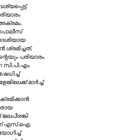
്യപ്പെട്ട്
പരിയാരം
 അക്രമം.
ട പൊലീസ്
്വദേശിയായ
ശ്രമിച്ചത്.
ന്റെയും പരിയാരം
ന സി.പി.എം
േധിച്ച്
േക്ക് മാര്‍ച്ച്
്രമിക്കാന്‍
ുലരായ
് ജലപീരങ്കി
ാണ് എസ്.ഐ.
ോഗിച്ച്