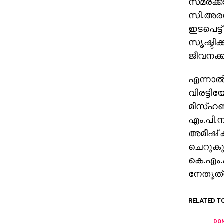
സമരക്കാ
സി.അരവ
ഇടപെട്
സൃഷ്ടി
ജീവനക്കാ
എന്നാല്
വിരട്ടി
മിസ്ഹബ്
എം.പി.ന
അമീഷ് ക
ചെറുകുന
കെ.എം.ഫ
നേതൃത്വ
RELATED T
DON