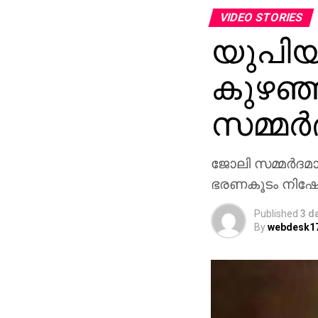
VIDEO STORIES
യുപിയി
കുഴഞ്
സമ്മര
ജോലി സമ്മര്‍ദമ
ഭരണകൂടം നിഷേധ
Published
3 d
By
webdesk1