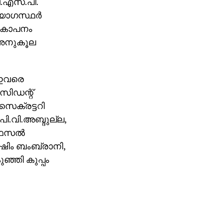
ൈ.എസ്.പി.
ോഗസ്ഥര്‍
്രകോപനം
ു.അനുകൂല
 ഇവരെ
രസിഡന്റ്
സെക്രട്ടറി
ി.വി.അബ്ദുല്ല,
ഫൈസല്‍
ഹാഷിം ബംബ്രാനി,
ഞ്ഞി കുപ്പം