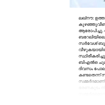
ലഖ്‌നൗ: ഉത്ത
കുഴഞ്ഞുവീണ്
ആരോപിച്ചു. 4
ബറേലിയിലെ ക
സര്‍വേശ് ബുധന
വീഴുകയായിരുന
സ്ഥിരീകരിച്ച
ബിഎല്‍ഒ ചുമ
ദിവസം പോലും
കണ്ടതെന്ന് 
സമ്മര്‍ദമാണ
ഭരണകൂടം നിഷ
സമ്മര്‍ദമൊന്
കണ്ടെത്താനാ