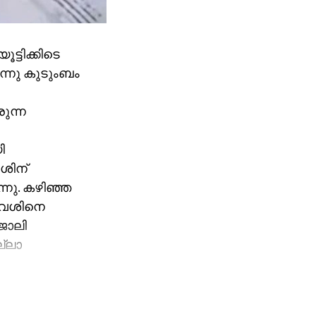
ട്ടിക്കിടെ
ന്നു കുടുംബം
ുന്ന
ി
േശിന്
്നു. കഴിഞ്ഞ
‍വേശിനെ
ജോലി
ല്ലാ
ഞത്.