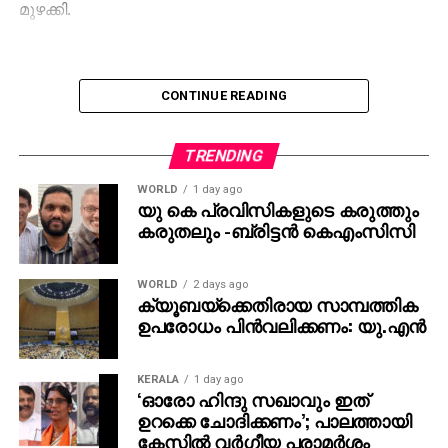
മുഴക്കി.
CONTINUE READING
TRENDING
WORLD
1 day ago
യു കെ പ്രവിസികളുടെ കരുത്തും
കരുതലും -ബ്രിട്ടൻ കെഎംസിസി
WORLD
2 days ago
ക്യൂബയ്ക്കെതിരായ സാമ്പത്തിക
ഉപരോധം പിന്‍വലിക്കണം: യു.എന്‍
KERALA
1 day ago
‘ഓരോ ഹിന്ദു സഖാവും ഇത്
ഉറക്കെ ചോദിക്കണം’; പാലത്തായി
കേസിൽ വർഗീയ പരാമർശം