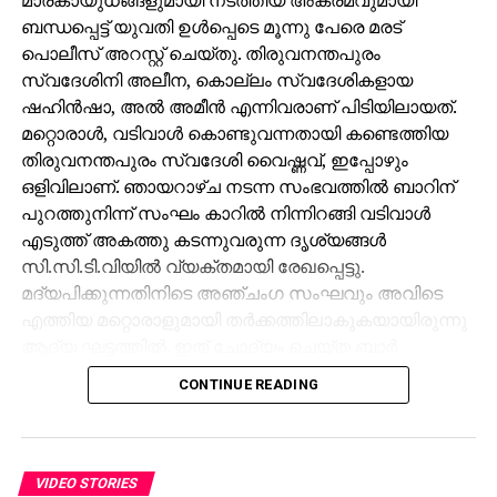
ബന്ധപ്പെട്ട് യുവതി ഉള്‍പ്പെടെ മൂന്നു പേരെ മരട്
പൊലീസ് അറസ്റ്റ് ചെയ്തു. തിരുവനന്തപുരം
സ്വദേശിനി അലീന, കൊല്ലം സ്വദേശികളായ
ഷഹിന്‍ഷാ, അല്‍ അമീന്‍ എന്നിവരാണ് പിടിയിലായത്.
മറ്റൊരാള്‍, വടിവാള്‍ കൊണ്ടുവന്നതായി കണ്ടെത്തിയ
തിരുവനന്തപുരം സ്വദേശി വൈഷ്ണവ്, ഇപ്പോഴും
ഒളിവിലാണ്. ഞായറാഴ്ച നടന്ന സംഭവത്തില്‍ ബാറിന്
പുറത്തുനിന്ന് സംഘം കാറില്‍ നിന്നിറങ്ങി വടിവാള്‍
എടുത്ത് അകത്തു കടന്നുവരുന്ന ദൃശ്യങ്ങള്‍
സി.സി.ടി.വിയില്‍ വ്യക്തമായി രേഖപ്പെട്ടു.
മദ്യപിക്കുന്നതിനിടെ അഞ്ചംഗ സംഘവും അവിടെ
എത്തിയ മറ്റൊരാളുമായി തര്‍ക്കത്തിലാകുകയായിരുന്നു
ആദ്യ ഘട്ടത്തില്‍. ഇത് ചോദ്യം ചെയ്ത ബാര്‍
ജീവനക്കാരുമായി സംഘര്‍ഷം ശക്തമായി. പ്രതികളുടെ
CONTINUE READING
സംഘം ആദ്യം ബാറില്‍ നിന്ന് പുറത്തുപോയെങ്കിലും,
അലീനയും കൂട്ടരും കുറച്ച് സമയത്തിനുശേഷം
വടിവാളുമായി തിരികെ എത്തി. തുടര്‍ന്ന് ബാര്‍
ജീവനക്കാര്‍ക്ക് മര്‍ദനമേല്‍ക്കുകയും അക്രമം
VIDEO STORIES