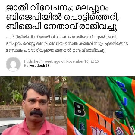
ആവര്‍ത്തിച്ച് അഞ്ചുതവണ വരെ തിരിച്ചെത്തി
ജാതി വിവേചനം; മലപ്പുറം
ആക്രമണം നടത്തിയതായും ബാര്‍ ഉടമ നല്‍കിയ
ബിജെപിയില്‍ പൊട്ടിത്തെറി,
പരാതിയില്‍ പറയുന്നു. വിദ്യാഭ്യാസ
ആവശ്യങ്ങള്‍ക്കായി എറണാകുളത്ത് എത്തിയവരാണ്
ബിജെപി നേതാവ് രാജിവച്ചു
പ്രതികളെന്ന് പൊലീസ് കണ്ടെത്തിയിട്ടുണ്ട്.
പാര്‍ട്ടിയില്‍നിന്ന് ജാതി വിവേചനം നേരിട്ടെന്ന് ചൂണ്ടിക്കാട്ടി
സംഭവത്തില്‍ അലീനയുടെ കൈക്ക് പരുക്കേല്‍ക്കുകയും
മലപ്പുറം വെസ്റ്റ് ജില്ല മീഡിയ സെല്‍ കണ്‍വീനറും എടരിക്കോട്
ചെയ്തു.
മണ്ഡലം പ്രഭാരിയുമായ മണമല്‍ ഉദേഷ് രാജിവച്ചു.
Published
1 week ago
on
November 16, 2025
By
webdesk18