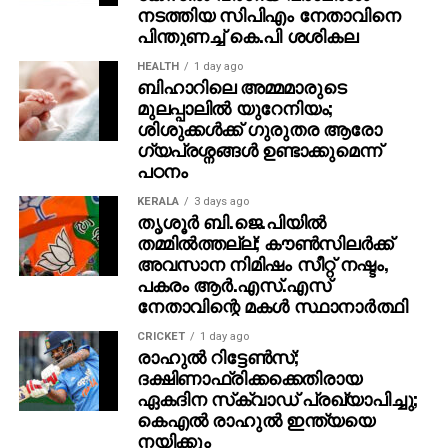
നടത്തിയ സിപിഎം നേതാവിനെ
പിന്തുണച്ച് കെ.പി ശശികല
HEALTH
1 day ago
ബിഹാറിലെ അമ്മമാരുടെ
മുലപ്പാലിൽ യുറേനിയം;
ശിശുക്കൾക്ക് ​ഗുരുതര ആരോ​
ഗ്യപ്രശ്നങ്ങൾ ഉണ്ടാക്കുമെന്ന്
പഠനം
KERALA
3 days ago
തൃശൂര്‍ ബി.ജെ.പിയില്‍
തമ്മില്‍ത്തല്ല്; കൗണ്‍സിലര്‍ക്ക്
അവസാന നിമിഷം സീറ്റ് നഷ്ടം,
പകരം ആര്‍.എസ്.എസ്
നേതാവിന്റെ മകള്‍ സ്ഥാനാര്‍ത്ഥി
CRICKET
1 day ago
രാഹുൽ റിട്ടേൺസ്;
ദക്ഷിണാഫ്രിക്കക്കെതിരായ
ഏകദിന സ്‌ക്വാഡ് പ്രഖ്യാപിച്ചു;
കെഎൽ രാഹുൽ ഇന്ത്യയെ
നയിക്കും