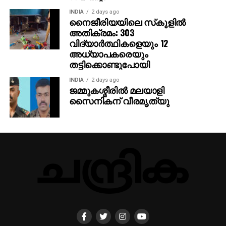
INDIA
2 days ago
നൈജീരിയയിലെ സ്‌കൂളില്‍
അതിക്രമം: 303
വിദ്യാര്‍ത്ഥികളെയും 12
അധ്യാപകരെയും
തട്ടിക്കൊണ്ടുപോയി
INDIA
2 days ago
ജമ്മുകശ്മീരില്‍ മലയാളി
സൈനികന് വീരമൃത്യു