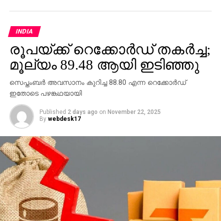
ഗോളുകള്‍ക്ക് മിഡില്‍സ്‌ബ്രോയേയും മാഞ്ചസ്റ്റര്‍
യുണൈറ്റഡ് 2-1ന് ക്രിസ്റ്റല്‍ പാലസിനേയും ഹള്‍ സിറ്റി
3-0ന് ടോട്ടന്‍ഹാമിനേയും മാഞ്ചസ്റ്റര്‍ സിറ്റി 2-0ന്
INDIA
വാറ്റ്‌ഫോര്‍ഡിനേയും വെസ്റ്റ്ഹാം 1-0ന് ബേണ്‍ലിയേയും
രൂപയ്ക്ക് റെക്കോര്‍ഡ് തകര്‍ച്ച;
കീഴടക്കി.
മൂല്യം 89.48 ആയി ഇടിഞ്ഞു
RELATED TOPICS:
സെപ്തംബര്‍ അവസാനം കുറിച്ച 88.80 എന്ന റെക്കോര്‍ഡ്
ഇതോടെ പഴങ്കഥയായി
UP NEXT
കിരീടം ഉയര്‍ത്താന്‍ കൊമ്പന്മാര്‍
Published
2 days ago
on
November 22, 2025
By
webdesk17
DON'T MISS
നോ ടിക്കറ്റ്‌സ്; ഫൈനല്‍ ടിക്കറ്റുകള്‍ തീര്‍ന്നു,
ആരാധകര്‍ നിരാശയില്‍