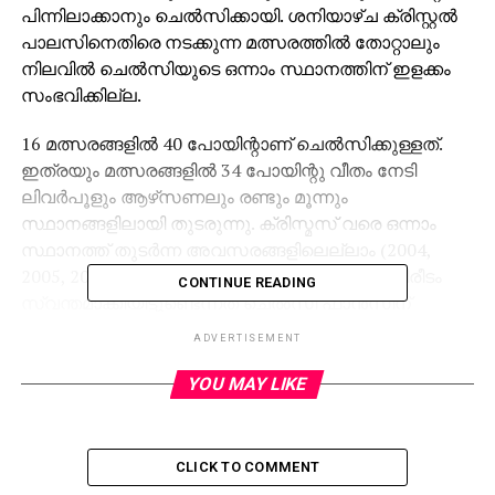
പിന്നിലാക്കാനും ചെല്‍സിക്കായി. ശനിയാഴ്ച ക്രിസ്റ്റല്‍
പാലസിനെതിരെ നടക്കുന്ന മത്സരത്തില്‍ തോറ്റാലും
നിലവില്‍ ചെല്‍സിയുടെ ഒന്നാം സ്ഥാനത്തിന് ഇളക്കം
സംഭവിക്കില്ല.
16 മത്സരങ്ങളില്‍ 40 പോയിന്റാണ് ചെല്‍സിക്കുള്ളത്.
ഇത്രയും മത്സരങ്ങളില്‍ 34 പോയിന്റു വീതം നേടി
ലിവര്‍പൂളും ആഴ്‌സണലും രണ്ടും മൂന്നും
സ്ഥാനങ്ങളിലായി തുടരുന്നു. ക്രിസ്മസ് വരെ ഒന്നാം
സ്ഥാനത്ത് തുടര്‍ന്ന അവസരങ്ങളിലെല്ലാം (2004,
2005, 2009, 2014) ചെല്‍സി പ്രീമിയര്‍ ലീഗില്‍ കിരീടം
CONTINUE READING
സ്വന്തമാക്കിയിട്ടുണ്ടെന്നത് ചെല്‍സി ഫാന്‍സിന്
ആഹ്ലാദം നല്‍കുന്നുണ്ട്.
ADVERTISEMENT
ടീമിനെ സംബന്ധിച്ച് സന്തോഷകരമായ
YOU MAY LIKE
ക്രിസ്മസാണെങ്കിലും ക്രിസ്റ്റല്‍ പാലസിനെതിരായ
മത്സരം ഗൗരവപരമായാണ് കാണുന്നതെന്ന് ചെല്‍സി
കോച്ച് അന്റോണിയോ കോന്റേ പറഞ്ഞു. മറ്റു
CLICK TO COMMENT
മത്സരങ്ങളില്‍ ലിവര്‍പൂള്‍ ഏകപക്ഷീയമായ മൂന്നു