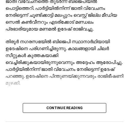
ജാതി വിവേചനത്തെ തുടര്‍ന്ന് ബിജെപിയില്‍
പൊട്ടിത്തെറി. പാര്‍ട്ടിയില്‍നിന്ന് ജാതി വിവേചനം
സ്വാഭാവികമായും മുതിര്‍ന്നവരുടെ പരിപാലനത്തിന്
നേരിട്ടെന്ന് ചൂണ്ടിക്കാട്ടി മലപ്പുറം വെസ്റ്റ് ജില്ല മീഡിയ
പ്രാധാന്യമേറുന്നു. പ്രായമായ മാതാപിതാക്കളെ
സെല്‍ കണ്‍വീനറും എടരിക്കോട് മണ്ഡലം
പരിപാലിക്കാത്തവര്‍ക്ക് ശിക്ഷ നല്‍കുന്ന
പ്രഭാരിയുമായ മണമല്‍ ഉദേഷ് രാജിവച്ചു.
‘രക്ഷിതാക്കളുടെയും മുതിര്‍ന്ന പൗരന്മാരുടെയും
പരിപാലനവും ക്ഷേമവും’ എന്ന നിയമം 2007ല്‍
തിരൂര്‍ നഗരസഭയില്‍ ബിജെപി സ്ഥാനാര്‍ഥിയായി
പാര്‍ലമെന്റ് പാസാക്കിയിട്ടുണ്ട്. ഭക്ഷണം, വസ്ത്രം,
ഉദേഷിനെ പരിഗണിച്ചിരുന്നു. കാലങ്ങളായി ചിലര്‍
താമസം. ചികില്‍സ എന്നിവ നല്‍കാന്‍ മക്കള്‍ക്കും
സീറ്റുകള്‍ കുത്തകയാക്കി
പേരമക്കള്‍ക്കും കടമയുണ്ടെന്ന് നിയമം
വെച്ചിരിക്കുകയായിരുന്നുവെന്നും അദ്ദേഹം ആരോപിച്ചു.
അനുശാസിക്കുന്നു. ഗാര്‍ഹിക പീഡനനിയമവും
പാര്‍ട്ടിയില്‍നിന്ന് ജാതി വിവേചനം നേരിട്ടെന്ന് ഉദേഷ്
ഇവരുടെ സഹായത്തിനുണ്ട്. മുതിര്‍ന്ന
പറഞ്ഞു. ഉദേഷിനെ പിന്തുണയ്ക്കുന്നവരും രാജിഭീഷണി
പൗരന്മാര്‍ക്കെതിരെയുള്ള പീഡനത്തിന് 426
മുഴക്കി.
കേസുകളാണ് 2015ല്‍ രാജ്യത്ത് റിപ്പോര്‍ട്ട്
ചെയ്യപ്പെട്ടത്. പൊതുവായ കുറ്റകൃത്യങ്ങളില്‍
രാജ്യത്ത് അഞ്ചാമതാണ് കേരളത്തിന്റെ സ്ഥാനം.
20,7041 കുറ്റകൃത്യങ്ങളാണ് ദേശീയ ക്രൈം
CONTINUE READING
റെക്കോര്‍ഡ്‌സ് ബ്യൂറോ പ്രകാരം സംസ്ഥാനത്ത്
രേഖപ്പെടുത്തിയത്. ബലാല്‍സംഗം മുതലായ
കുറ്റകൃത്യങ്ങളുടെ കാര്യത്തിലും കേരളം