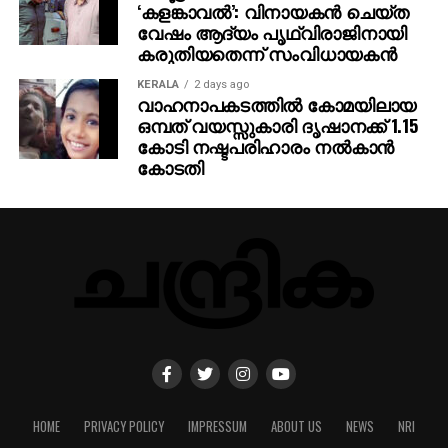
‘കളങ്കാവല്‍’: വിനായകന്‍ ചെയ്ത
വേഷം ആദ്യം പൃഥ്വിരാജിനായി
കരുതിയതെന്ന് സംവിധായകന്‍
KERALA
2 days ago
വാഹനാപകടത്തില്‍ കോമയിലായ
ഒമ്പത് വയസ്സുകാരി ദൃഷാനക്ക് 1.15
കോടി നഷ്ടപരിഹാരം നല്‍കാന്‍
കോടതി
HOME
PRIVACY POLICY
IMPRESSUM
ABOUT US
NEWS
NRI