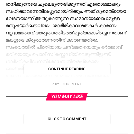
തനിക്കുനേരെ ചൂലെടുത്തടിക്കുന്നത് ഏതൊരമ്മക്കും
സഹിക്കാവുന്നതിലപ്പുറമായിരിക്കും. അതിലുമെത്രയോ
വേദനയാണ് അതുകാണുന്ന സാമാന്യബോധമുള്ള
മനുഷ്യര്‍ക്കെല്ലാം. ശാരീരികാവശതകള്‍ കാരണം
വൃദ്ധമാതാവ് അരുതാത്തിടത്ത് മൂത്രമൊഴിച്ചെന്നതാണ്
മകളുടെ ക്രൂരമര്‍ദനത്തിന് കാരണമത്രെ.
സംഭവത്തില്‍ പ്രതിയായ ചന്ദ്രമതിയെയും ഭര്‍ത്താവ്
രവിയെയും പൊലീസ് കസ്റ്റഡിയിലെടുത്തിട്ടുണ്ട്.
ഗാര്‍ഹികപീഡനനിരോധന നിയമപ്രകാരം
ജാമ്യമില്ലാവകുപ്പാണ് ചാര്‍ത്തി
CONTINUE READING
കേസെടുത്തിരിക്കുന്നത്. രാജ്യത്ത് നിലവിലുള്ള
നിയമപ്രകാരം ലഭിക്കാവുന്ന ഏറ്റവും വലിയ ശിക്ഷ
ADVERTISEMENT
തന്നെയാവണം ഇവര്‍ക്ക് ലഭിക്കേണ്ടതെന്നതില്‍
YOU MAY LIKE
രണ്ടുപക്ഷമുണ്ടാകുമെന്ന് തോന്നുന്നില്ല.
പ്രത്യേകിച്ചും ശക്തമായ ദൃശ്യതെളുവുകള്‍
ലഭിച്ചനിലക്ക്.
CLICK TO COMMENT
അമ്മ കാര്‍ത്യായനിയെ ആസ്പത്രിയില്‍
പ്രവേശിപ്പിച്ചിരിക്കയാണ്. മകന്‍ വേണുഗോപാലാണ്