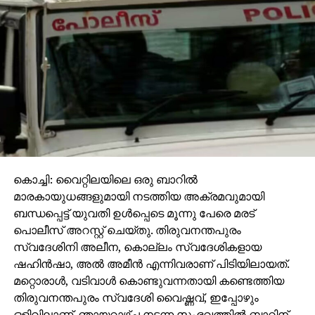
മേന്മ നടിക്കുമ്പോഴാണ് മനുഷ്യത്വം മരവിക്കുന്ന,
മാനുഷികമര്യാദപോലുമില്ലാത്ത ഈ കാഴ്ച
.പ്രായമായവര്‍ വീട്ടകങ്ങളില്‍ അനുഭവിക്കുന്ന
പരാധീനതകളുടെയും പീഡനങ്ങളുടെയും
നേര്‍ക്കാഴ്ചയാണ് പയ്യന്നൂര്‍ സംഭവത്തിലൂടെ നമ്മുടെ
മനസ്സാക്ഷിക്കുമുന്നിലെത്തിയിരിക്കുന്നത്. സമാന
സംഭവങ്ങള്‍ ഇതിലുമെത്രയോ നാട്ടിലുടനീളം
നടക്കുന്നുണ്ടാവുമെന്നുതന്നെ ഇതിലൂടെ
വായിച്ചെടുക്കാനാവും.
ഭൂമിയിലെ മഹത്തായ കൃത്യമാണ് മാതൃത്വം.
കൊച്ചി: വൈറ്റിലയിലെ ഒരു ബാറില്‍
മാതാവിനെ ദൈവതുല്യം കാണുന്ന പാരമ്പര്യത്തിന്റെ
മാരകായുധങ്ങളുമായി നടത്തിയ അക്രമവുമായി
നാടാണ് നമ്മുടേത്. മാതാ, പിതാ, ഗുരു, ദൈവം
ബന്ധപ്പെട്ട് യുവതി ഉള്‍പ്പെടെ മൂന്നു പേരെ മരട്
എന്നാണ് പറയാറ്. മാതാവിന്റെ കാല്‍ചുവട്ടിലാണ്
പൊലീസ് അറസ്റ്റ് ചെയ്തു. തിരുവനന്തപുരം
സ്വര്‍ഗമെന്ന് ഇസ്്‌ലാം പഠിപ്പിക്കുമ്പോള്‍ പ്രായമായ
സ്വദേശിനി അലീന, കൊല്ലം സ്വദേശികളായ
മാതാവിനെ ഒരിക്കലും അപഹസിക്കരുതെന്ന് ബൈബിള്‍
ഷഹിന്‍ഷാ, അല്‍ അമീന്‍ എന്നിവരാണ് പിടിയിലായത്.
ഉപദേശിക്കുന്നു. വിക്ടര്‍ യൂഗോവിന്റെ ‘പാവങ്ങളി’ല്‍
മറ്റൊരാള്‍, വടിവാള്‍ കൊണ്ടുവന്നതായി കണ്ടെത്തിയ
ഫന്‍ദീന്‍ എന്ന മാതാവ് തന്റെ മകള്‍ കൊസത്തിനായി
തിരുവനന്തപുരം സ്വദേശി വൈഷ്ണവ്, ഇപ്പോഴും
തലമുടിയും പല്ലും പറിച്ചുകൊടുക്കുന്നത് പലരും
ഒളിവിലാണ്. ഞായറാഴ്ച നടന്ന സംഭവത്തില്‍ ബാറിന്