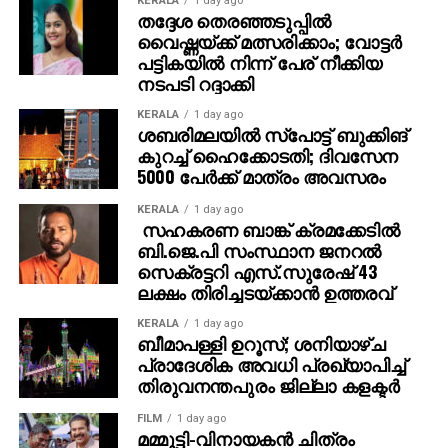
KERALA
1 day ago
തദ്ദേശ തെരഞ്ഞടുപ്പില്‍
വ്യക്തമാക്കി.
വൈഷ്ണയ്ക്ക് മത്സരിക്കാം; വോട്ടര്‍
പട്ടികയില്‍ നിന്ന് പേര് നീക്കിയ
നടപടി റദ്ദാക്കി
KERALA
1 day ago
ശബരിമലയില്‍ സ്‌പോട്ട് ബുക്കിങ്
കുറച്ച് ഹൈക്കോടതി; ദിവസേന
5000 പേര്‍ക്ക് മാത്രം അവസരം
KERALA
1 day ago
സഹകരണ ബാങ്ക് ക്രമക്കേടില്‍
ബി.ജെ.പി സംസ്ഥാന ജനറല്‍
സെക്രട്ടറി എസ്.സുരേഷ് 43
ലക്ഷം തിരിച്ചടയ്ക്കാന്‍ ഉത്തരവ്
KERALA
1 day ago
ബീമാപള്ളി ഉറൂസ്; ശനിയാഴ്ച
പ്രാദേശിക അവധി പ്രഖ്യാപിച്ച്
തിരുവനന്തപുരം ജില്ലാ കളക്ടര്‍
FILM
1 day ago
മമ്മൂട്ടി-വിനായകന്‍ ചിത്രം