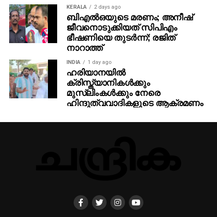
KERALA
2 days ago
ബിഎല്‍ഒയുടെ മരണം; അനീഷ്
ജീവനൊടുക്കിയത് സിപിഎം
ഭീഷണിയെ തുടര്‍ന്ന്; രജിത്
നാറാത്ത്
INDIA
1 day ago
ഹരിയാനയില്‍
ക്രിസ്ത്യാനികള്‍ക്കും
മുസ്‌ലിംകള്‍ക്കും നേരെ
ഹിന്ദുത്വവാദികളുടെ ആക്രമണം