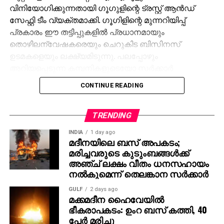
വിനിയോഗിക്കുന്നതായി ഗൂഗുളിന്റെ ട്രസ്റ്റ് ആന്‍ഡ്
സേഫ്റ്റി ടീം വ്യക്തമാക്കി. ഗൂഗിളിന്റെ മുന്നറിയിപ്പ്
പ്രകാരം ഈ തട്ടിപ്പുകളില്‍ പ്രധാനമായും
തൊഴിലന്വേഷകരെയും ചെറുകിട ബിസിനസ്
ഉടമകളെയും ലക്ഷ്യമിടുന്നു. പലപ്പോഴും
അറിയപ്പെടുന്ന കമ്പനികളുടെയോ സര്‍ക്കാര്‍
ഏജന്‍സികളുടെയോ പേരില്‍ വ്യാജ ജോലി
CONTINUE READING
ലിസ്റ്റിംഗുകള്‍ സൃഷ്ടിക്കപ്പെടുന്നു. ഇരകളോട്
വ്യക്തിഗത വിവരങ്ങള്‍ പങ്കിടാനും, ജോലി
പ്രോസസ്സിംഗ് ഫീസ് എന്ന പേരില്‍ പണം അടയ്ക്കാനും
TRENDING
ആവശ്യപ്പെടുന്നതാണ് സാധാരണ രീതി. ചിലര്‍
INDIA
1 day ago
മാല്‍വെയര്‍ ഇന്‍സ്റ്റാള്‍ ചെയ്യാനോ ഡാറ്റ
മദീനയിലെ ബസ് അപകടം;
മരിച്ചവരുടെ കുടുംബങ്ങള്‍ക്ക്
മോഷ്ടിക്കാനോ ലക്ഷ്യമിട്ടുള്ള വ്യാജ അഭിമുഖ
അഞ്ച് ലക്ഷം വീതം ധനസഹായം
സോഫ്റ്റ്‌വെയറുകളും അയക്കുന്നു. ഇത്തരം തട്ടിപ്പുകള്‍
നല്‍കുമെന്ന് തെലങ്കാന സര്‍ക്കാര്‍
വ്യക്തികള്‍ക്കും സ്ഥാപനങ്ങള്‍ക്കും ഗുരുതരമായ
ഭീഷണിയാണെന്ന് ഗൂഗിള്‍ മുന്നറിയിപ്പ് നല്‍കി.
GULF
2 days ago
മക്കമദീന ഹൈവേയില്‍
നിയമാനുസൃത തൊഴിലുടമകള്‍ ഒരിക്കലും സാമ്പത്തിക
ഭീകരാപകടം: ഉംറ ബസ് കത്തി, 40
വിവരങ്ങളോ പേയ്‌മെന്റെ് ആവശ്യങ്ങളോ
പേര്‍ മരിച്ചു
ഉന്നയിക്കില്ലെന്നും ഉപയോക്താക്കള്‍ ഓണ്‍ലൈനില്‍