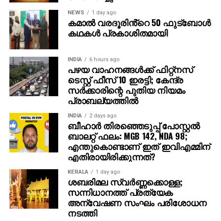
കൂടുതല്‍ ജാഗ്രത പാലിക്കണമെന്നും ഗൂഗിള്‍
NEWS
1 day ago
കമാൽ വരദൂരിൻ്റെ 50 ഫുട്ബോൾ
വ്യക്തമാക്കി.
കഥകൾ പ്രകാശിതമായി
INDIA
6 hours ago
പഴയ വാഹനങ്ങള്‍ക്ക് ഫിറ്റ്‌നസ്
ടെസ്റ്റ് ഫീസ് 10 ഇരട്ടി; കേന്ദ്ര
സര്‍ക്കാരിന്റെ പുതിയ നിയമം
പ്രാബല്യത്തില്‍
INDIA
2 days ago
ബീഹാർ തിരഞ്ഞെടുപ്പ് പോസ്റ്റൽ
ബാലറ്റ് ഫലം: MGB 142, NDA 98;
എന്തുകൊണ്ടാണ് ഇത് ഇവിഎമ്മിന്
എതിരായിരിക്കുന്നത്?
KERALA
1 day ago
ശബരിമല സ്വര്‍ണ്ണക്കൊള്ള;
സന്നിധാനത്ത് പ്രത്യേക
അന്വേഷണ സംഘം പരിശോധന
നടത്തി