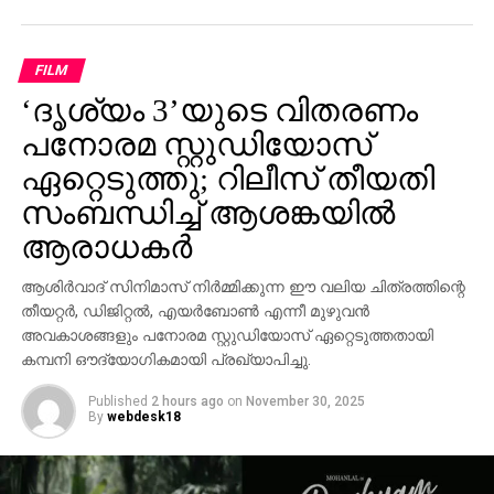
FILM
‘ദൃശ്യം 3’യുടെ വിതരണം
പനോരമ സ്റ്റുഡിയോസ്
ഏറ്റെടുത്തു; റിലീസ് തീയതി
സംബന്ധിച്ച് ആശങ്കയിൽ
ആരാധകർ
ആശിർവാദ് സിനിമാസ് നിർമ്മിക്കുന്ന ഈ വലിയ ചിത്രത്തിന്റെ
തീയറ്റർ, ഡിജിറ്റൽ, എയർബോൺ എന്നീ മുഴുവൻ
അവകാശങ്ങളും പനോരമ സ്റ്റുഡിയോസ് ഏറ്റെടുത്തതായി
കമ്പനി ഔദ്യോഗികമായി പ്രഖ്യാപിച്ചു.
Published
2 hours ago
on
November 30, 2025
By
webdesk18