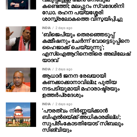
കണ്ടെത്തി; മലപ്പുറം സ്വദേശിനി
ഡോ. രഹന പയ്യശ്ശേരി
ശാസ്ത്രലോകത്തെ വിസ്മയിപ്പിച്ചു
INDIA
2 days ago
‘ബിജെപിയും തെരഞ്ഞെടുപ്പ്
കമ്മീഷനും ചേർന്ന് വോട്ടെടുപ്പിനെ
ഹൈജാക്ക് ചെയ്യുന്നു’;
എസ്ഐആറിനെതിരെ അഖിലേഷ്
യാദവ്
INDIA
2 days ago
ആധാർ ജനന രേഖയായി
കണക്കാക്കാനാവില്ല; പുതിയ
നടപടിയുമായി മഹാരാഷ്ട്രയും
ഉത്തർപ്രദേശും
INDIA
2 days ago
‘പൗരത്വം നിര്‍ണ്ണയിക്കാന്‍
ബിഎല്‍ഒയ്ക്ക് അധികാരമില്ല’;
സുപ്രീംകോടതിയോട് സിബലും
സിങ്‌വിയും