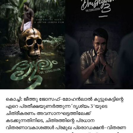
കൊച്ചി: ജീത്തു ജോസഫ്–മോഹൻലാൽ കൂട്ടുകെട്ടിന്റെ
ഏറെ പ്രതീക്ഷയുണർത്തുന്ന ‘ദൃശ്യം 3’യുടെ
ചിത്രീകരണം അവസാനഘട്ടത്തിലേക്ക്
കടക്കുന്നതിനിടെ, ചിത്രത്തിന്റെ പ്രധാന
വിതരണാവകാശങ്ങൾ പ്രമുഖ പ്രൊഡക്ഷൻ–വിതരണ