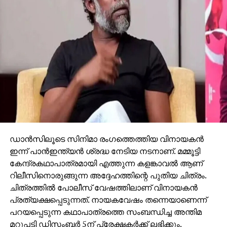
രജിസ്‌ട്രേഷനുകളും ഉപയോഗിച്ചിരുന്നതായി പ്രാഥമിക
അന്വേഷണത്തില്‍ കണ്ടെത്തി. ഈ കേസിന്റെ
ഭാഗമായി ദുല്‍ഖര്‍ സല്‍മാന്‍, പൃഥ്വിരാജ്, അമിത്
ചക്കാലക്കല്‍ തുടങ്ങിയ നടന്മാരുടെ വീടുകള്‍ ഉള്‍പ്പെടെ
കേരളത്തിലെ 17 ഇടങ്ങളില്‍ കസ്റ്റംസ് കഴിഞ്ഞ
സെപ്റ്റംബറില്‍ റെയ്ഡ് നടത്തിയിരുന്നു. വാഹന
ഡീലര്‍മാരുടെ വീടുകളിലും പരിശോധന നടന്നു. വ്യാജ
രേഖകള്‍ വഴി ഇറക്കുമതി ചെയ്ത വാഹനങ്ങളുമായി
ബന്ധപ്പെട്ട ഇടപാടുകള്‍, സാമ്പത്തിക കള്ളപ്പണം
എന്നിവയാണ് എന്‍ഫോഴ്‌സ്‌മെന്റ് ഡയറക്ടറേറ്റിന്റെ
നിലവിലെ അന്വേഷണത്തിന്റെ കേന്ദ്രീകരണം.
കസ്റ്റംസിനൊപ്പം ഇഡിയും കേസില്‍ അന്വേഷണം
ഡാന്‍സിലൂടെ സിനിമാ രംഗത്തെത്തിയ വിനായകന്‍
തുടരുകയാണ്.
ഇന്ന് പാന്‍ഇന്ത്യന്‍ ശ്രദ്ധ നേടിയ നടനാണ്. മമ്മൂട്ടി
കേന്ദ്രകഥാപാത്രമായി എത്തുന്ന കളങ്കാവല്‍ ആണ്
റിലീസിനൊരുങ്ങുന്ന അദ്ദേഹത്തിന്റെ പുതിയ ചിത്രം.
ചിത്രത്തില്‍ പോലീസ് വേഷത്തിലാണ് വിനായകന്‍
പ്രത്യക്ഷപ്പെടുന്നത്. നായകവേഷം തന്നെയാണെന്ന്
പറയപ്പെടുന്ന കഥാപാത്രത്തെ സംബന്ധിച്ച അന്തിമ
മറുപടി ഡിസംബര്‍ 5ന് പ്രേക്ഷകര്‍ക്ക് ലഭിക്കും.