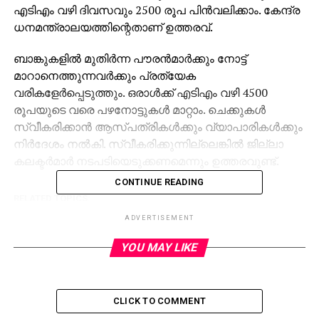
എടിഎം വഴി ദിവസവും 2500 രൂപ പിന്‍വലിക്കാം. കേന്ദ്ര
ധനമന്ത്രാലയത്തിന്റെതാണ് ഉത്തരവ്.
ബാങ്കുകളില്‍ മുതിര്‍ന്ന പൗരന്‍മാര്‍ക്കും നോട്ട്
മാറാനെത്തുന്നവര്‍ക്കും പ്രത്യേക
വരികളേര്‍പ്പെടുത്തും. ഒരാള്‍ക്ക് എടിഎം വഴി 4500
രൂപയുടെ വരെ പഴനോട്ടുകള്‍ മാറ്റാം. ചെക്കുകള്‍
സ്വീകരിക്കാന്‍ ആസ്പത്രികള്‍ക്കും വ്യാപാരികള്‍ക്കും
നിര്‍ദേശം നല്‍കി. സ്വീകരിക്കുന്നില്ലെങ്കില്‍ ജില്ലാ
കലക്ടര്‍മാര്‍ നടപടിയെടുക്കണമെന്നും ഉത്തരവുണ്ട്.
CONTINUE READING
RELATED TOPICS:
ADVERTISEMENT
UP NEXT
കശ്മീരില്‍ ഇപ്പോഴും പഴയ നോട്ടു തന്നെ!
YOU MAY LIKE
DON'T MISS
ബി.ജെ.പി നേതാവ് പൂനം ആസാദ്
ആംആദ്മിയില്‍ ചേര്‍ന്നു
CLICK TO COMMENT