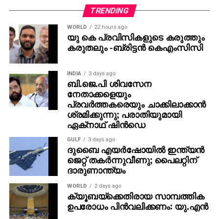
തങ്ങള്‍ക്ക് മനസ്സിലുണ്ടായിരുന്നതുപോലെ തന്നെയാണ്
TRENDING
പൃഥ്വിരാജും ആ വേഷം മമ്മൂക്ക ചെയ്യണം എന്ന്
WORLD
22 hours ago
നിര്‍ദേശിച്ചതെന്നും അദ്ദേഹം വെളിപ്പെടുത്തി. ജിതിന്‍
യു കെ പ്രവിസികളുടെ കരുത്തും
കരുതലും -ബ്രിട്ടൻ കെഎംസിസി
കെ. ജോസ് പറഞ്ഞു പോലെ, വിനായകന്‍ അവതരിപ്പിച്ച
വേഷം തന്നെയാണ് ആദ്യം പൃഥ്വിരാജിന്
പരിഗണിച്ചത്. മമ്മൂട്ടി കമ്പനി നിര്‍മിച്ച ‘കളങ്കാവല്‍’
INDIA
3 days ago
നവംബര്‍ 27ന് തീയേറ്ററുകളില്‍ റിലീസ് ചെയ്യും.
ബി.ജെ.പി ശിവസേന
നേതാക്കളെയും
പ്രവര്‍ത്തകരെയും ചാക്കിലാക്കാന്‍
ശ്രമിക്കുന്നു; പരാതിയുമായി
ഏക്‌നാഥ് ഷിന്‍ഡെ
GULF
3 days ago
ദുബൈ എയര്‍ഷോയില്‍ ഇന്ത്യന്‍
ജെറ്റ് തകര്‍ന്നുവീണു; പൈലറ്റിന്
ദാരുണാന്ത്യം
WORLD
2 days ago
ക്യൂബയ്ക്കെതിരായ സാമ്പത്തിക
ഉപരോധം പിന്‍വലിക്കണം: യു.എന്‍