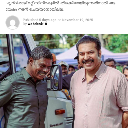
പൃഥ്വിരാജ് മറ്റ് സിനിമകളില്‍ തിരക്കിലായിരുന്നതിനാല്‍ ആ
സംവിധായകന്റെ പ്രസ്താവനയും അതിനുശേഷം
വേഷം നടന്‍ ചെയ്യാനായില്ല.
ഉയര്‍ന്ന പ്രതിഷേധങ്ങളുമാണ്.
Published
5 days ago
on
November 19, 2025
By
webdesk18