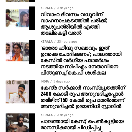
KERALA
3 days ago
വിവാഹ ദിവസം വധുവിന്
വാഹനാപകടത്തില്‍ പരിക്ക്;
ആശുപത്രിയില്‍ എത്തി
താലികെട്ടി വരന്‍
KERALA
23 hours ago
‘ഓരോ ഹിന്ദു സഖാവും ഇത്
ഉറക്കെ ചോദിക്കണം’; പാലത്തായി
കേസിൽ വർഗീയ പരാമർശം
നടത്തിയ സിപിഎം നേതാവിനെ
പിന്തുണച്ച് കെ.പി ശശികല
INDIA
3 days ago
കേന്ദ്ര സര്‍ക്കാര്‍ സംസ്‌കൃതത്തിന്
2400 കോടി രൂപ അനുവദിച്ചപ്പോള്‍
തമിഴിന് 150 കോടി രൂപ മാത്രമാണ്
അനുവദിച്ചത്: ഉദയനിധി സ്റ്റാലിന്‍
KERALA
3 days ago
പാലത്തായി കേസ്; പെൺകുട്ടിയെ
മാനസികമായി പീഡിപ്പിച്ച