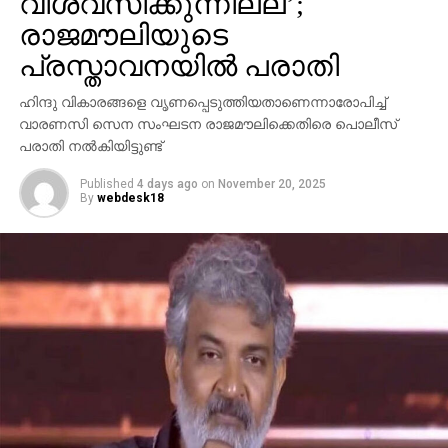
വിശ്വസിക്കുന്നില്ല’;
അറിയാമായിരുന്നുവെന്നും അദ്ദേഹം കൂട്ടിച്ചേര്‍ത്തു.
രാജമൗലിയുടെ
പ്രസ്താവനയില്‍ പരാതി
ഹിന്ദു വികാരങ്ങളെ വൃണപ്പെടുത്തിയതാണെന്നാരോപിച്ച്
വാരണസി സെന സംഘടന രാജമൗലിക്കെതിരെ പൊലീസ്
പരാതി നല്‍കിയിട്ടുണ്ട്
Published
4 days ago
on
November 20, 2025
By
webdesk18