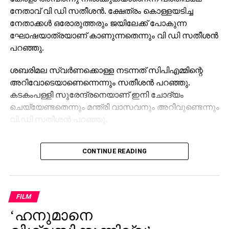
നേതാവ് വി ഡി സതീശന്‍. ക്ഷേത്രം കൊള്ളയടിച്ച
നേതാക്കള്‍ ഒരോരുത്തരും ജയിലേക്ക് പോകുന്ന
ഘോഷയാത്രയാണ് കാണുന്നതെന്നും വി ഡി സതീശന്‍
പറഞ്ഞു.
ശബരിമല സ്വര്‍ണക്കൊള്ള നടന്നത് സിപിഎമ്മിന്റെ
അറിവോടെയാണെന്നെന്നും സതീശന്‍ പറഞ്ഞു.
കടകംപള്ളി സുരേന്ദ്രനെയാണ് ഇനി ചോദ്യം
ചെയ്യേണ്ടതെന്നും മന്ത്രി വാസവനും അറിവുണ്ടെന്നും
വി.ഡി സതീശന്‍ പറഞ്ഞു.
ശബരിമല സ്വര്‍ണക്കൊള്ളയില്‍ മുഖ്യമന്ത്രി
CONTINUE READING
പിണറായി വിജയന്‍ എന്തുകൊണ്ട് മൗനം പാലിക്കുന്നു.
സ്വന്തം നേതാക്കള്‍ ജയിലിലേക്ക് പോകുമ്പോള്‍
പാര്‍ട്ടിക്ക് ഒരു കുഴപ്പവുമില്ലെന്ന് പറയാന്‍ എം.വി
ഗോവിന്ദന് മാത്രമേ കഴിയൂവെന്നും വി.ഡി സതീശന്‍
FILM
പരിഹസിച്ചു. എന്തുകൊണ്ട് ദേവസ്വം ബോര്‍ഡ്
‘ഹനുമാനെ
പോറ്റിക്കെതിരെ പരാതി നല്‍കിയില്ലെന്നും പോറ്റി
കുടുങ്ങിയാല്‍ പലരും കുടുങ്ങും എന്ന് സിപിഎമ്മിന്