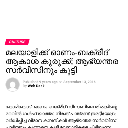
CULTURE
മലയാളിക്ക് ഓണം-ബക്രീദ്
ആകാശ കുരുക്ക്; ആഭ്യന്തര
സര്‍വീസിനും കൂട്ടി
Published
9 years ago
on
September 13, 2016
By
Web Desk
കോഴിക്കോട്: ഓണം-ബക്രീദ് സീസണിലെ തിരക്കിന്റെ
മറവില്‍ ഗള്‍ഫ് യാത്രാ നിരക്ക് പന്ത്രണ്ട് ഇരട്ടിയോളം
വര്‍ധിപ്പിച്ച വിമാന കമ്പനികള്‍ ആഭ്യന്തര സര്‍വ്വീസ്
ചാര്‍ജ്ജും കുത്തനെ കൂട്ടി മലയാളികളെ പിഴിയുന്നു.