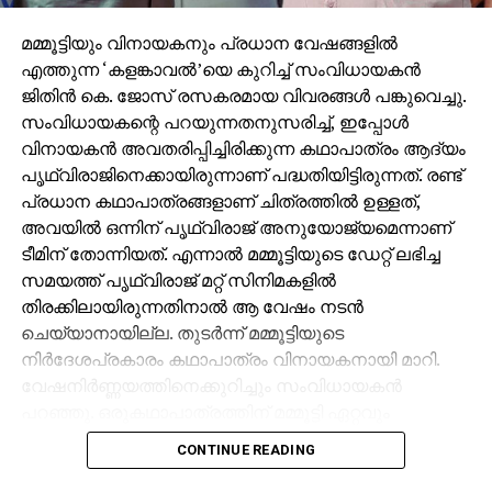
മമ്മൂട്ടിയും വിനായകനും പ്രധാന വേഷങ്ങളില്‍
എത്തുന്ന ‘കളങ്കാവല്‍’യെ കുറിച്ച് സംവിധായകന്‍
ജിതിന്‍ കെ. ജോസ് രസകരമായ വിവരങ്ങള്‍ പങ്കുവെച്ചു.
സംവിധായകന്റെ പറയുന്നതനുസരിച്ച്, ഇപ്പോള്‍
വിനായകന്‍ അവതരിപ്പിച്ചിരിക്കുന്ന കഥാപാത്രം ആദ്യം
പൃഥ്വിരാജിനെക്കായിരുന്നാണ് പദ്ധതിയിട്ടിരുന്നത്. രണ്ട്
പ്രധാന കഥാപാത്രങ്ങളാണ് ചിത്രത്തില്‍ ഉള്ളത്,
അവയില്‍ ഒന്നിന് പൃഥ്വിരാജ് അനുയോജ്യമെന്നാണ്
ടീമിന് തോന്നിയത്. എന്നാല്‍ മമ്മൂട്ടിയുടെ ഡേറ്റ് ലഭിച്ച
സമയത്ത് പൃഥ്വിരാജ് മറ്റ് സിനിമകളില്‍
തിരക്കിലായിരുന്നതിനാല്‍ ആ വേഷം നടന്‍
ചെയ്യാനായില്ല. തുടര്‍ന്ന് മമ്മൂട്ടിയുടെ
നിര്‍ദേശപ്രകാരം കഥാപാത്രം വിനായകനായി മാറി.
വേഷനിര്‍ണ്ണയത്തിനെക്കുറിച്ചും സംവിധായകന്‍
പറഞ്ഞു. ഒരുകഥാപാത്രത്തിന് മമ്മൂട്ടി ഏറ്റവും
അനുയോജ്യനാണെന്ന് തോന്നിയതിനാല്‍
CONTINUE READING
എക്‌സിക്യൂട്ടീവ് പ്രൊഡ്യൂസര്‍ വിവേക് ദാമോദരന്‍
വഴിയാണ് മമ്മൂട്ടിയെ സമീപിച്ചത്. ഇതിനകം തന്നെ