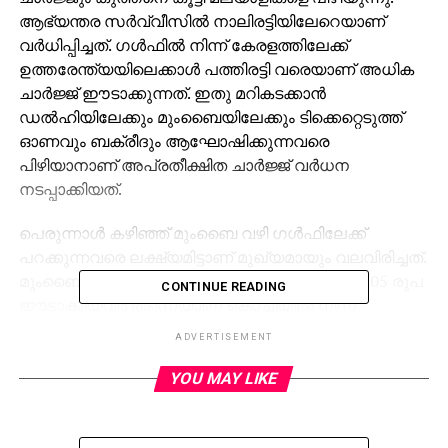
ആഭ്യന്തര സര്‍വ്വീസില്‍ നാലിരട്ടിയിലേറെയാണ്
വര്‍ധിപ്പിച്ചത്. ഗള്‍ഫില്‍ നിന്ന് കേരളത്തിലേക്ക്
ഉത്തരേന്ത്യയിലെക്കാള്‍ പത്തിരട്ടി വരെയാണ് അധിക
ചാര്‍ജ്ജ് ഈടാക്കുന്നത്. ഇതു മറികടക്കാന്‍
ഡല്‍ഹിയിലേക്കും മുംബൈയിലേക്കും ടിക്കെറ്റെടുത്ത്
ഓണവും ബക്രീദും ആഘോഷിക്കുന്നവരെ
പിഴിയാനാണ് അപ്രതീക്ഷിത ചാര്‍ജ്ജ് വര്‍ധന
നടപ്പാക്കിയത്.
പെരുന്നാള്‍ കഴിഞ്ഞ് മുംബൈ വഴി ഗള്‍ഫിലേക്ക്
പറക്കുന്നവരെ ലക്ഷ്യമിട്ടാണ് മുഖ്യമായും വലവിരിച്ചത്.
മുംബൈയില്‍ നിന്ന് ഇന്നലെ കൊച്ചിയിലേക്ക് 2,505 രൂപ
CONTINUE READING
ഈടാക്കിയവര്‍ തന്നെയാണ് കൊച്ചിയില്‍ നിന്ന്
മുംബൈയിലേക്ക് 8,416 രൂപ മുതല്‍ 9,923 രൂപവരെ
ADVERTISEMENT
നിരക്ക് വര്‍ധിപ്പിച്ചത്. ബാംഗ്ലൂരില്‍ നിന്ന് കൊച്ചിയിലേക്ക്
5,500 രൂപയാണ് ശരാശരി നിരക്ക്. തിരിച്ച്
YOU MAY LIKE
കൊച്ചിയില്‍നിന്ന് ബാംഗ്ലൂരിലേക്കാണെങ്കില്‍ 8,890
രൂപ മുതല്‍ 12,634 രൂപ നല്‍കണം.