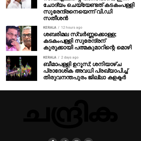
ചോദ്യം ചെയ്യേണ്ടത് കടകംപള്ളി
സുരേന്ദ്രനെയെന്ന് വി.ഡി
സതീശന്‍
KERALA
12 hours ago
ശബരിമല സ്വര്‍ണ്ണക്കൊള്ള;
കടകംപള്ളി സുരേന്ദ്രന്
കുരുക്കായി പത്മകുമാറിന്റെ മൊഴി
KERALA
2 days ago
ബീമാപള്ളി ഉറൂസ്; ശനിയാഴ്ച
പ്രാദേശിക അവധി പ്രഖ്യാപിച്ച്
തിരുവനന്തപുരം ജില്ലാ കളക്ടര്‍