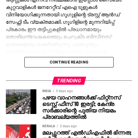
കുറ്റവാളികള്‍ ജനറേറ്റീവ് എഐ ടൂളുകള്‍
വിനിയോഗിക്കുന്നതായി ഗൂഗുളിന്റെ ട്രസ്റ്റ് ആന്‍ഡ്
സേഫ്റ്റി ടീം വ്യക്തമാക്കി. ഗൂഗിളിന്റെ മുന്നറിയിപ്പ്
പ്രകാരം ഈ തട്ടിപ്പുകളില്‍ പ്രധാനമായും
തൊഴിലന്വേഷകരെയും ചെറുകിട ബിസിനസ്
ഉടമകളെയും ലക്ഷ്യമിടുന്നു. പലപ്പോഴും
അറിയപ്പെടുന്ന കമ്പനികളുടെയോ സര്‍ക്കാര്‍
ഏജന്‍സികളുടെയോ പേരില്‍ വ്യാജ ജോലി
CONTINUE READING
ലിസ്റ്റിംഗുകള്‍ സൃഷ്ടിക്കപ്പെടുന്നു. ഇരകളോട്
വ്യക്തിഗത വിവരങ്ങള്‍ പങ്കിടാനും, ജോലി
പ്രോസസ്സിംഗ് ഫീസ് എന്ന പേരില്‍ പണം അടയ്ക്കാനും
TRENDING
ആവശ്യപ്പെടുന്നതാണ് സാധാരണ രീതി. ചിലര്‍
INDIA
3 days ago
മാല്‍വെയര്‍ ഇന്‍സ്റ്റാള്‍ ചെയ്യാനോ ഡാറ്റ
പഴയ വാഹനങ്ങള്‍ക്ക് ഫിറ്റ്‌നസ്
ടെസ്റ്റ് ഫീസ് 10 ഇരട്ടി; കേന്ദ്ര
മോഷ്ടിക്കാനോ ലക്ഷ്യമിട്ടുള്ള വ്യാജ അഭിമുഖ
സര്‍ക്കാരിന്റെ പുതിയ നിയമം
സോഫ്റ്റ്‌വെയറുകളും അയക്കുന്നു. ഇത്തരം തട്ടിപ്പുകള്‍
പ്രാബല്യത്തില്‍
വ്യക്തികള്‍ക്കും സ്ഥാപനങ്ങള്‍ക്കും ഗുരുതരമായ
ഭീഷണിയാണെന്ന് ഗൂഗിള്‍ മുന്നറിയിപ്പ് നല്‍കി.
KERALA
2 days ago
മലപ്പുറത്ത് എല്‍ഡിഎഫില്‍ ഭിന്നത;
നിയമാനുസൃത തൊഴിലുടമകള്‍ ഒരിക്കലും സാമ്പത്തിക