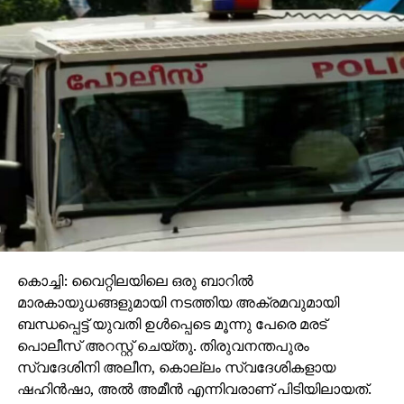
കാര്യങ്ങള്‍ ചര്‍ച്ച ചെയ്യുന്നില്ല. അദ്ദേഹം
ചിന്തിക്കുന്നു. അത് തീരുമാനമായി കൈക്കൊള്ളുന്നു.
മൂന്നോ നാലോ പേരോട് മാത്രം ആലോചിച്ചാണ്
ഇന്ത്യയുടെ ചരിത്രത്തിലെ വലിയൊരു സാമ്പത്തിക
തീരുമാനം കൈക്കൊണ്ടത്. യാതൊരു ആസൂത്രണവും
ഉണ്ടായിരുന്നില്ല. ഈ ദിവസങ്ങളില്‍ അദ്ദേഹം മറ്റൊരു
തലത്തിലാണ്. സുപ്പര്‍ പ്രധാനമന്ത്രി എന്നൊന്നും
വിശേഷിപ്പിച്ചാല്‍ പോര, പുതിയ പദം തന്നെ
കണ്ടെത്തണം” രാഹുല്‍ പറഞ്ഞു.
RELATED TOPICS:
UP NEXT
ബാങ്കുകളുടെ കിട്ടാക്കടം ആറു ലക്ഷം കോടി
കൊച്ചി: വൈറ്റിലയിലെ ഒരു ബാറില്‍
DON'T MISS
മാരകായുധങ്ങളുമായി നടത്തിയ അക്രമവുമായി
ജയരാജനും ശ്രീമതിയും ഒറ്റപ്പെടുന്നു; കണ്ണൂര്‍
ബന്ധപ്പെട്ട് യുവതി ഉള്‍പ്പെടെ മൂന്നു പേരെ മരട്
ലോബിയില്‍ വിള്ളല്‍
പൊലീസ് അറസ്റ്റ് ചെയ്തു. തിരുവനന്തപുരം
സ്വദേശിനി അലീന, കൊല്ലം സ്വദേശികളായ
ഷഹിന്‍ഷാ, അല്‍ അമീന്‍ എന്നിവരാണ് പിടിയിലായത്.