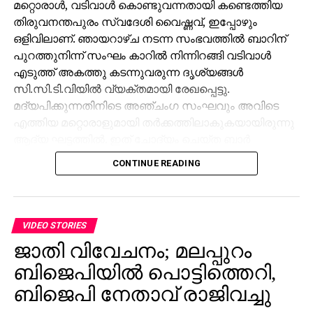
മറ്റൊരാള്‍, വടിവാള്‍ കൊണ്ടുവന്നതായി കണ്ടെത്തിയ
തിരുവനന്തപുരം സ്വദേശി വൈഷ്ണവ്, ഇപ്പോഴും
ഒളിവിലാണ്. ഞായറാഴ്ച നടന്ന സംഭവത്തില്‍ ബാറിന്
പുറത്തുനിന്ന് സംഘം കാറില്‍ നിന്നിറങ്ങി വടിവാള്‍
എടുത്ത് അകത്തു കടന്നുവരുന്ന ദൃശ്യങ്ങള്‍
സി.സി.ടി.വിയില്‍ വ്യക്തമായി രേഖപ്പെട്ടു.
മദ്യപിക്കുന്നതിനിടെ അഞ്ചംഗ സംഘവും അവിടെ
എത്തിയ മറ്റൊരാളുമായി തര്‍ക്കത്തിലാകുകയായിരുന്നു
ആദ്യ ഘട്ടത്തില്‍. ഇത് ചോദ്യം ചെയ്ത ബാര്‍
ജീവനക്കാരുമായി സംഘര്‍ഷം ശക്തമായി. പ്രതികളുടെ
CONTINUE READING
സംഘം ആദ്യം ബാറില്‍ നിന്ന് പുറത്തുപോയെങ്കിലും,
അലീനയും കൂട്ടരും കുറച്ച് സമയത്തിനുശേഷം
വടിവാളുമായി തിരികെ എത്തി. തുടര്‍ന്ന് ബാര്‍
ജീവനക്കാര്‍ക്ക് മര്‍ദനമേല്‍ക്കുകയും അക്രമം
VIDEO STORIES
ആവര്‍ത്തിച്ച് അഞ്ചുതവണ വരെ തിരിച്ചെത്തി
ജാതി വിവേചനം; മലപ്പുറം
ആക്രമണം നടത്തിയതായും ബാര്‍ ഉടമ നല്‍കിയ
ബിജെപിയില്‍ പൊട്ടിത്തെറി,
പരാതിയില്‍ പറയുന്നു. വിദ്യാഭ്യാസ
ആവശ്യങ്ങള്‍ക്കായി എറണാകുളത്ത് എത്തിയവരാണ്
ബിജെപി നേതാവ് രാജിവച്ചു
പ്രതികളെന്ന് പൊലീസ് കണ്ടെത്തിയിട്ടുണ്ട്.