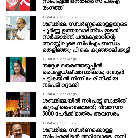
സിപിഎമ്മിനെതിരെ സിപിഐ
വിവരങ്ങളോ പേയ്‌മെന്റെ് ആവശ്യങ്ങളോ
രംഗത്ത്
ഉന്നയിക്കില്ലെന്നും ഉപയോക്താക്കള്‍ ഓണ്‍ലൈനില്‍
കൂടുതല്‍ ജാഗ്രത പാലിക്കണമെന്നും ഗൂഗിള്‍
KERALA
15 hours ago
ശബരിമല സ്വര്‍ണ്ണക്കൊള്ളയുടെ
വ്യക്തമാക്കി.
പൂര്‍ണ്ണ ഉത്തരവാദിത്വം ഇടത്
സര്‍ക്കാരിന്, പത്മകുമാറിന്റെ
അറസ്റ്റിലൂടെ സിപിഎം ബന്ധം
തെളിഞ്ഞു: പി.കെ കുഞ്ഞാലിക്കുട്ടി
KERALA
2 days ago
തദ്ദേശ തെരഞ്ഞടുപ്പില്‍
വൈഷ്ണയ്ക്ക് മത്സരിക്കാം; വോട്ടര്‍
പട്ടികയില്‍ നിന്ന് പേര് നീക്കിയ
നടപടി റദ്ദാക്കി
KERALA
2 days ago
ശബരിമലയില്‍ സ്‌പോട്ട് ബുക്കിങ്
കുറച്ച് ഹൈക്കോടതി; ദിവസേന
5000 പേര്‍ക്ക് മാത്രം അവസരം
KERALA
14 hours ago
ശബരിമല സ്വര്‍ണക്കൊള്ള
സിപിഎമ്മിന്റെ അറിവോടെ, ഇനി