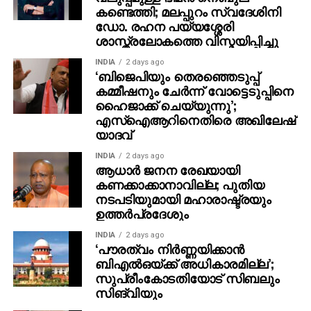
ശ്രീലങ്കയില്‍ ഡിറ്റ് വാ ഗുരുതര നാശം വിതച്ചിട്ടുണ്ട്.
കണ്ടെത്തി; മലപ്പുറം സ്വദേശിനി
ഡോ. രഹന പയ്യശ്ശേരി
മരണം 159 ആയി ഉയര്‍ന്നിരിക്കുകയാണ്. 191 പേര്‍
ശാസ്ത്രലോകത്തെ വിസ്മയിപ്പിച്ചു
കാണാതായിട്ടുണ്ട്. ഇന്ത്യന്‍ നാവികസേനയും
എന്‍ഡിആര്‍എഫ് സമ്പ്രദായങ്ങളും ശ്രീലങ്കയില്‍
INDIA
2 days ago
‘ബിജെപിയും തെരഞ്ഞെടുപ്പ്
വ്യാപകമായ രക്ഷാപ്രവര്‍ത്തനം തുടരുന്നുണ്ട്.
കമ്മീഷനും ചേർന്ന് വോട്ടെടുപ്പിനെ
രാജ്യത്ത് പ്രസിഡന്റ് അനുര കുമാര ദിസ്സനായകെ
ഹൈജാക്ക് ചെയ്യുന്നു’;
അടിയന്തരാവസ്ഥ പ്രഖ്യാപിച്ചിട്ടുണ്ട്.
എസ്ഐആറിനെതിരെ അഖിലേഷ്
യാദവ്
INDIA
2 days ago
ആധാർ ജനന രേഖയായി
കണക്കാക്കാനാവില്ല; പുതിയ
നടപടിയുമായി മഹാരാഷ്ട്രയും
ഉത്തർപ്രദേശും
INDIA
2 days ago
‘പൗരത്വം നിര്‍ണ്ണയിക്കാന്‍
ബിഎല്‍ഒയ്ക്ക് അധികാരമില്ല’;
സുപ്രീംകോടതിയോട് സിബലും
സിങ്‌വിയും