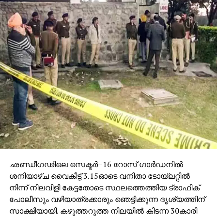
ഛണ്ഡീഗഢിലെ സെക്ടർ–16 റോസ് ഗാർഡനിൽ
ശനിയാഴ്ച വൈകീട്ട് 3.15ഓടെ വനിതാ ടോയ്‌ലറ്റിൽ
നിന്ന് നിലവിളി കേട്ടതോടെ സ്ഥലത്തെത്തിയ ട്രാഫിക്
പോലീസും വഴിയാത്രക്കാരും ഞെട്ടിക്കുന്ന ദൃശ്യത്തിന്
സാക്ഷിയായി. കഴുത്തറുത്ത നിലയിൽ കിടന്ന 30കാരി