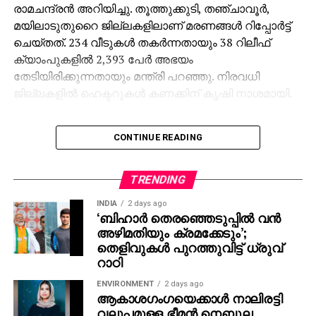
രാമചന്ദ്രന്‍ അറിയിച്ചു. തൂത്തുക്കുടി, തഞ്ചാവൂര്‍,
മയിലാടുതുറൈ ജില്ലകളിലാണ് മരണങ്ങള്‍ റിപ്പോര്‍ട്ട്
ചെയ്തത്. 234 വീടുകള്‍ തകര്‍ന്നതായും 38 റിലീഫ്
ക്യാംപുകളില്‍ 2,393 പേര്‍ അഭയം
തേടിയിരിക്കുന്നതായും മന്ത്രി പറഞ്ഞു. നിരവധി
ജില്ലകളില്‍ ഹെക്ടറുകള്‍ കണക്കിന് കൃഷി നാശമായി.
ചുഴലിക്കാറ്റ് നിലവില്‍ ചെന്നൈ തീരത്തു നിന്ന്
CONTINUE READING
ഏകദേശം 180 കിലോമീറ്റര്‍ അകലെയാണ്. മണിക്കൂറില്‍
12 കിലോമീറ്റര്‍ വേഗത്തിലാണ് കാറ്റിന്റെ വേഗം. ഇന്ന്
വൈകിട്ടോടെ ഇത് തീവ്രന്യൂനമര്‍ദ്ദമാവുകയും, 24
TRENDING
മണിക്കൂറിനുള്ളില്‍ ചെന്നൈ തീരത്തിന് സമീപം
INDIA
2 days ago
എത്തുമ്പോഴേക്കും ശക്തി കുറച്ച് ന്യൂനമര്‍ദ്ദമായി
‘ബിഹാർ തെരഞ്ഞെടുപ്പിൽ വൻ
മാറുകയും ചെയ്യും. കരയോട് അടുക്കുമ്പോള്‍
അഴിമതിയും ക്രമക്കേടും’;
തീരദേശ ജില്ലകളില്‍ ശക്തമായ മഴയും കാറ്റും
തെളിവുകൾ പുറത്തുവിട്ട് ധ്രുവ്
അനുഭവപ്പെടും. മറീന, പട്ടിണപ്പാക്കം, ബസന്ത് നഗര്‍
റാഠി
തുടങ്ങിയ ബീച്ചുകളില്‍ സഞ്ചാര നിരോധനം
ENVIRONMENT
2 days ago
ഏര്‍പ്പെടുത്തിയിട്ടുണ്ട്.
ആകാശഗംഗയെക്കാള്‍ നാലിരട്ടി
വലുപ്പമുള്ള ഭീമന്‍ നെബുല