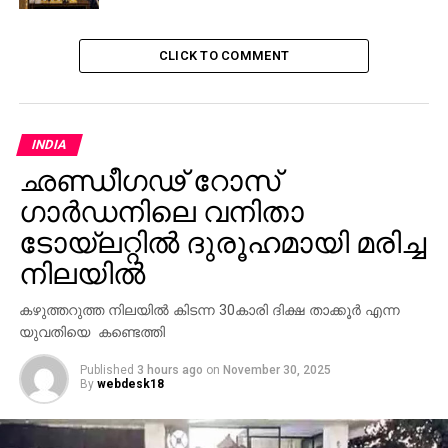
CLICK TO COMMENT
INDIA
ഛണ്ഡീഗഢ് റോസ്
ഗാർഡനിലെ വനിതാ
ടോയ്‌ലറ്റിൽ ദുരൂഹമായി മരിച്ച
നിലയിൽ
കഴുത്തറുത്ത നിലയിൽ കിടന്ന 30കാരി ദിക്ഷ താക്കൂർ എന്ന
യുവതിയെ കണ്ടെത്തി
Published
3 hours ago
on
November 30, 2025
By
webdesk18