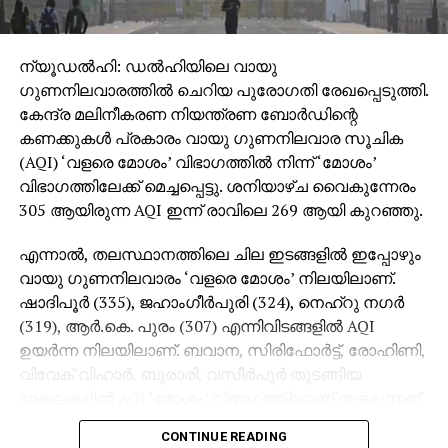
ന്യൂഡൽഹി: ഡൽഹിയിലെ വായു
ഗുണനിലവാരത്തിൽ ചെറിയ പുരോഗതി രേഖപ്പെടുത്തി.
കേന്ദ്ര മലിനീകരണ നിയന്ത്രണ ബോർഡിന്റെ
കണക്കുകൾ പ്രകാരം വായു ഗുണനിലവാര സൂചിക
(AQI) ‘വളരെ മോശം’ വിഭാഗത്തിൽ നിന്ന് ‘മോശം’
വിഭാഗത്തിലേക്ക് മെച്ചപ്പെട്ടു. ശനിയാഴ്ച വൈകുന്നേരം
305 ആയിരുന്ന AQI ഇന്ന് രാവിലെ 269 ആയി കുറഞ്ഞു.
എന്നാൽ, തലസ്ഥാനത്തിലെ ചില ഇടങ്ങളിൽ ഇപ്പോഴും
വായു ഗുണനിലവാരം ‘വളരെ മോശം’ നിലയിലാണ്.
ഷാദിപൂർ (335), ജഹാംഗീർപുരി (324), നെഹ്‌റു നഗർ
(319), ആർ.കെ. പുരം (307) എന്നിവിടങ്ങളിൽ AQI
ഉയർന്ന നിലയിലാണ്. ബവാന, സിരിഫോർട്ട്, രോഹിണി,
വിവേക് വിഹാർ, ബുരാരി, വസീർപൂർ തുടങ്ങിയ
മേഖലകളിൽ AQI ‘മോശം’ വിഭാഗത്തിലാണ് തുടരുന്നത്.
മന്ദിർ മാർഗിൽ ഏറ്റവും കുറഞ്ഞ AQI 158
CONTINUE READING
രേഖപ്പെടുത്തി.