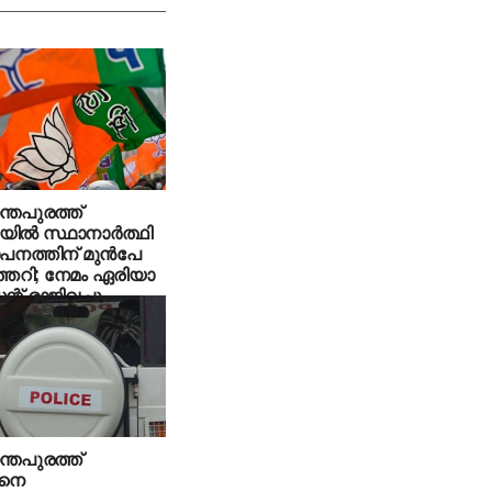
്തപുരത്ത്
യിൽ സ്ഥാനാർത്ഥി
ാപനത്തിന് മുൻപേ
്തെറി; നേമം ഏരിയാ
റ് രാജിവച്ചു
്തപുരത്ത്
ിനെ