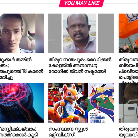
YOU MAY LIKE
്കള്‍ തമ്മില്‍
തിരുവനന്തപുരം മെഡിക്കല്‍
തിരുവനന
ക്കം;
കോളജില്‍ അനാസ്ഥ;
ബിജെപി
തപുരത്ത് 18 കാരന്‍
രോഗിക്ക് ജീവന്‍ നഷ്ടമായി
പ്രഖ്യ
മരിച്ചു
പൊട്ടിത
പ്രസിഡന്
മസ്തിഷ്‌കജ്വരം;
സംസ്ഥാന സ്കൂൾ
തിരുവനന
്ത് ഒരാള്‍ കൂടി
ഒളിമ്പിക്സ്:
യുവാവ