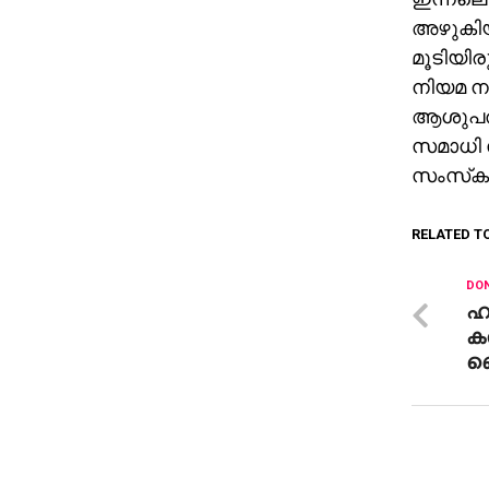
അഴുകിയ 
മൂടിയിര
നിയമ ന
ആശുപത്ര
സമാധി 
സംസ്‌കര
RELATED T
DON
ഹ
കര
ബ