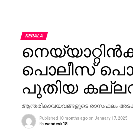
KERALA
നെയ്യാറ്റിന്
പൊലീസ് പൊളി
പുതിയ കല്ലറ 
ആന്തരികാവയവങ്ങളുടെ രാസഫലം അടക്കം പ
Published
10 months ago
on
January 17, 2025
By
webdesk18