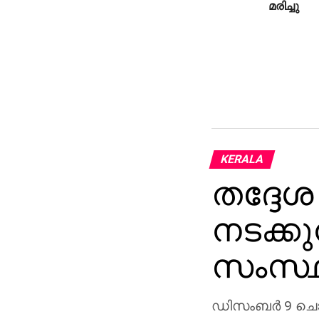
മരിച്ചു
KERALA
തദ്ദേശ 
നടക്കു
സംസ്
ഡിസംബര്‍ 9 ചൊവ