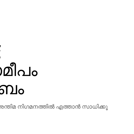
;
മീപം
ംബം
തിമ നിഗമനത്തില്‍ എത്താന്‍ സാധിക്കൂ