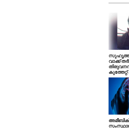
സുഹൃത്തുക
വാക്ക് തര്‍
തിരുവനന്
കുത്തേറ്റ് 
അമീബിക് 
സംസ്ഥാനത