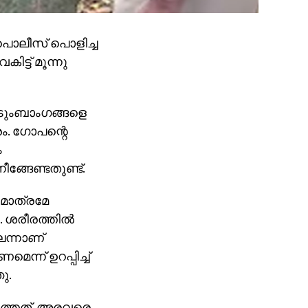
 പൊലീസ് പൊളിച്ച
ട്ട് മൂന്നു
ുടുംബാംഗങ്ങളെ
ം. ഗോപന്റെ
ം
്ങേണ്ടതുണ്ട്.
മാത്രമേ
 ശരീരത്തില്‍
െന്നാണ്
മെന്ന് ഉറപ്പിച്ച്
ു.
ുത്തത്. അരവരെ