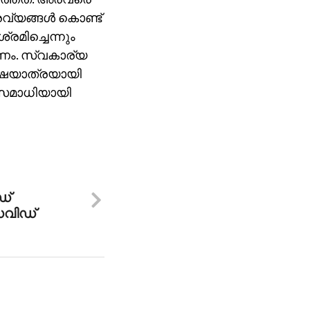
്യങ്ങള്‍ കൊണ്ട്
രമിച്ചെന്നും
രണം. സ്വകാര്യ
 ഘോഷയാത്രയായി
ാസമാധിയായി
ഡ്
േവിഡ്