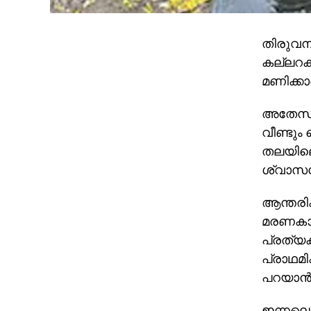
തിരുവന
കല്ലറക്
മണിക്ക
അതേസമയ
വീണ്ടു
തലയിലെ 
ശ്വാസകോ
ആന്തരി
മരണകാരണ
പ്രത്യക
പ്രാഥമിക
പറയാന്‍
ഇന്നലെ