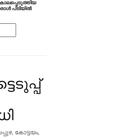
ൊലപ്പെടുത്തിയ
ാള്‍ പിടിയില്‍
െടുപ്പ്
ധി
പുഴ, കോട്ടയം,