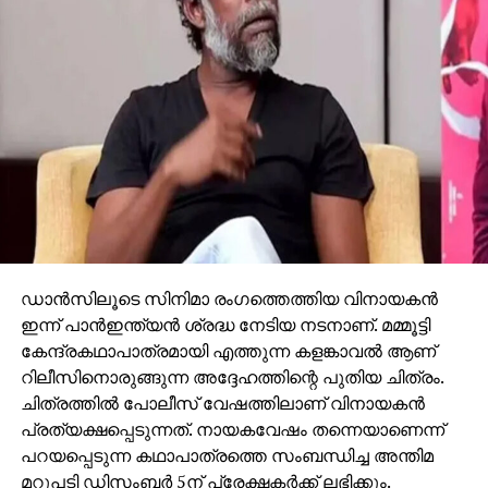
രജിസ്‌ട്രേഷനുകളും ഉപയോഗിച്ചിരുന്നതായി പ്രാഥമിക
അന്വേഷണത്തില്‍ കണ്ടെത്തി. ഈ കേസിന്റെ
ഭാഗമായി ദുല്‍ഖര്‍ സല്‍മാന്‍, പൃഥ്വിരാജ്, അമിത്
ചക്കാലക്കല്‍ തുടങ്ങിയ നടന്മാരുടെ വീടുകള്‍ ഉള്‍പ്പെടെ
കേരളത്തിലെ 17 ഇടങ്ങളില്‍ കസ്റ്റംസ് കഴിഞ്ഞ
സെപ്റ്റംബറില്‍ റെയ്ഡ് നടത്തിയിരുന്നു. വാഹന
ഡീലര്‍മാരുടെ വീടുകളിലും പരിശോധന നടന്നു. വ്യാജ
രേഖകള്‍ വഴി ഇറക്കുമതി ചെയ്ത വാഹനങ്ങളുമായി
ബന്ധപ്പെട്ട ഇടപാടുകള്‍, സാമ്പത്തിക കള്ളപ്പണം
എന്നിവയാണ് എന്‍ഫോഴ്‌സ്‌മെന്റ് ഡയറക്ടറേറ്റിന്റെ
നിലവിലെ അന്വേഷണത്തിന്റെ കേന്ദ്രീകരണം.
കസ്റ്റംസിനൊപ്പം ഇഡിയും കേസില്‍ അന്വേഷണം
ഡാന്‍സിലൂടെ സിനിമാ രംഗത്തെത്തിയ വിനായകന്‍
തുടരുകയാണ്.
ഇന്ന് പാന്‍ഇന്ത്യന്‍ ശ്രദ്ധ നേടിയ നടനാണ്. മമ്മൂട്ടി
കേന്ദ്രകഥാപാത്രമായി എത്തുന്ന കളങ്കാവല്‍ ആണ്
റിലീസിനൊരുങ്ങുന്ന അദ്ദേഹത്തിന്റെ പുതിയ ചിത്രം.
ചിത്രത്തില്‍ പോലീസ് വേഷത്തിലാണ് വിനായകന്‍
പ്രത്യക്ഷപ്പെടുന്നത്. നായകവേഷം തന്നെയാണെന്ന്
പറയപ്പെടുന്ന കഥാപാത്രത്തെ സംബന്ധിച്ച അന്തിമ
മറുപടി ഡിസംബര്‍ 5ന് പ്രേക്ഷകര്‍ക്ക് ലഭിക്കും.