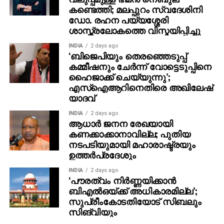
കണ്ടെത്തി; മലപ്പുറം സ്വദേശിനി
ഡോ. രഹന പയ്യശ്ശേരി
ശാസ്ത്രലോകത്തെ വിസ്മയിപ്പിച്ചു
INDIA
2 days ago
‘ബിജെപിയും തെരഞ്ഞെടുപ്പ്
കമ്മീഷനും ചേർന്ന് വോട്ടെടുപ്പിനെ
ഹൈജാക്ക് ചെയ്യുന്നു’;
എസ്ഐആറിനെതിരെ അഖിലേഷ്
യാദവ്
INDIA
2 days ago
ആധാർ ജനന രേഖയായി
കണക്കാക്കാനാവില്ല; പുതിയ
നടപടിയുമായി മഹാരാഷ്ട്രയും
ഉത്തർപ്രദേശും
INDIA
2 days ago
‘പൗരത്വം നിര്‍ണ്ണയിക്കാന്‍
ബിഎല്‍ഒയ്ക്ക് അധികാരമില്ല’;
സുപ്രീംകോടതിയോട് സിബലും
സിങ്‌വിയും