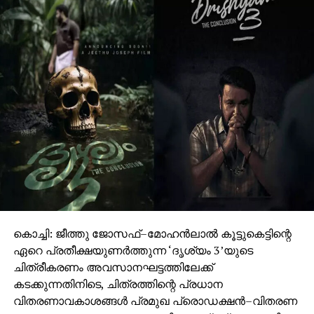
കൊച്ചി: ജീത്തു ജോസഫ്–മോഹൻലാൽ കൂട്ടുകെട്ടിന്റെ
ഏറെ പ്രതീക്ഷയുണർത്തുന്ന ‘ദൃശ്യം 3’യുടെ
ചിത്രീകരണം അവസാനഘട്ടത്തിലേക്ക്
കടക്കുന്നതിനിടെ, ചിത്രത്തിന്റെ പ്രധാന
വിതരണാവകാശങ്ങൾ പ്രമുഖ പ്രൊഡക്ഷൻ–വിതരണ