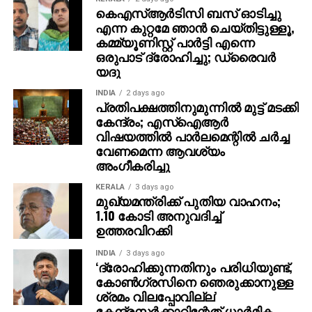
ചിത്രത്തിന്റെ കഥ സുഹാസ് ഷെട്ടിയുടേതാണ്. റിതേഷ്
കെഎസ്ആര്‍ടിസി ബസ് ഓടിച്ചു
മേനോന്‍, സുഹാസ് ഷെട്ടി എന്നിവരാണ്
എന്ന കുറ്റമേ ഞാന്‍ ചെയ്തിട്ടുള്ളൂ,
നിര്‍മ്മാതാക്കളും. ഇവര്‍ തന്നെയാണ് ചിത്രത്തിന്റെ
കമ്മ്യൂണിസ്റ്റ് പാര്‍ട്ടി എന്നെ
ഒരുപാട് ദ്രോഹിച്ചു; ഡ്രൈവര്‍
തിരക്കഥയും സംഭാഷണവും തയ്യാറാക്കിയിരിക്കുന്നത്.
യദു
വിജേന്ദര്‍ സിംഗ്, ഹരീഷ് ലഖാനി, ജിതേന്ദ്രയാദവ്,
വി.കെ ഫിലിംസ് ആന്റ് എന്റര്‍ടെയ്ന്‍മെന്റ് എന്നിവരാണ്
INDIA
2 days ago
പ്രതിപക്ഷത്തിനുമുന്നില്‍ മുട്ട് മടക്കി
ചിത്രത്തിലെ സഹ നിര്‍മ്മാതാക്കള്‍.
കേന്ദ്രം; എസ്ഐആർ
വിഷയത്തിൽ പാർലമെന്റിൽ ചർച്ച
ക്രിയേറ്റീവ് പ്രൊഡ്യൂസറായി റീന ഒബ്റോയ്, ഹെഡ്
വേണമെന്ന ആവശ്യം
ഓഫ് പ്രൊഡക്ഷനായി ശശി ദുബൈ എന്നിവരും
അംഗീകരിച്ചു
പ്രവര്‍ത്തിക്കുന്നു. ഛായാഗ്രഹണം നിര്‍വഹിക്കുന്നത്
ബാബ തസാദുഖ് ഹുസൈന്‍ ആണ്. ഈ വര്‍ഷത്തെ
KERALA
3 days ago
മുഖ്യമന്ത്രിക്ക് പുതിയ വാഹനം;
മികച്ച എഡിറ്റര്‍ക്കുള്ള സംസ്ഥാന പുരസ്‌കാരം
1.10 കോടി അനുവദിച്ച്
കിഷ്‌കിന്ദകാണ്ഡത്തിലൂടെ നേടിയ സൂരജ് ഇഎസ്
ഉത്തരവിറക്കി
ആണ് ചിത്രത്തിന്റെ എഡിറ്റര്‍.
INDIA
3 days ago
‘ദ്രോഹിക്കുന്നതിനും പരിധിയുണ്ട്,
എക്സിക്യൂട്ടീവ് പ്രൊഡ്യൂസര്‍ വികാശ് ആര്യ,
കോണ്‍ഗ്രസിനെ ഞെരുക്കാനുള്ള
ലൈന്‍ പ്രൊഡക്ഷന്‍ ഒക്ടോബര്‍ സ്‌കൈ പിക്ചേഴ്സ്,
ശ്രമം വിലപ്പോവില്ല’
കലാസംവിധാനം കിഷോര്‍ കുമാര്‍, സംഗീതം നിതീഷ്
കേന്ദ്രസര്‍ക്കാറിന്റേത് ധാര്‍മിക