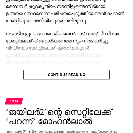
സൈബര്‍ കുറ്റകൃത്യം നടന്നിട്ടുണ്ടെന്ന് ട്രായ്
ഉദ്യോഗസ്ഥനെന്ന് പരിചയപ്പെടുത്തിയ ആള്‍ ഫോണ്‍
കോളിലൂടെ അറിയിക്കുകയായിരുന്നു.
നടപടികളുടെ ഭാഗമായി ലൈവ് വാട്‌സാപ്പ് വീഡിയോ
കോളിലേക്ക് പ്രവേശിക്കണമെന്നും നിര്‍ദേശിച്ചു.
വീഡിയോ കോളിലേക്ക് എത്തിയപ്പോള്‍
എതിര്‍വശത്തുണ്ടായിരുന്ന വ്യക്തി സ്വയം
ക്രൈംബ്രാഞ്ച് ഉദ്യോഗസ്ഥന്‍ എന്നാണു
പരിചയപ്പെടുത്തിയത്. തുടര്‍ന്ന്, മറ്റൊരാള്‍ സിബിഐ
CONTINUE READING
ഉദ്യോഗസ്ഥന്‍ എന്ന് പറഞ്ഞു വിഡിയോ കോളില്‍
വന്നു. ദമ്പതികള്‍ നിയമപരമായ അന്വേഷണം
നേരിടുകയാണെന്നും ബാങ്ക് അക്കൗണ്ട് വിശദാംശങ്ങള്‍
ഉടന്‍ നല്‍കണമെന്നും അറിയിച്ചു.
FILM
‘ജയിലര്‍2’ന്റെ സെറ്റിലേക്ക്
അക്കൗണ്ടിലുള്ള പണം മുഴുവന്‍ ‘സുപ്രീംകോടതിയുടെ
നിരീക്ഷണത്തിലുള്ള പ്രത്യേക അക്കൗണ്ടിലേക്ക്’ ഉടന്‍
‘പറന്ന്’ മോഹന്‍ലാല്‍
മാറ്റണമെന്നാണ് ഇവര്‍ ആവശ്യപ്പെട്ടത്. സംശയം
തോന്നിയ ദമ്പതികള്‍ ഉടന്‍ കണ്ണൂര്‍ സിറ്റി സൈബര്‍
‘ജയിലര്‍ 2’ സിനിമയിലും ലാലേട്ടന്റെ കോസ്റ്റ്യൂം ‘കത്തണം’