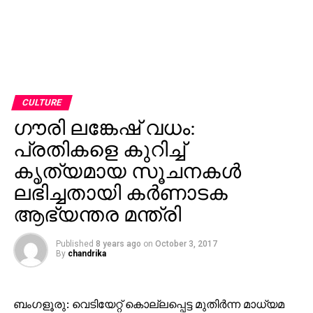
CULTURE
ഗൗരി ലങ്കേഷ് വധം:
പ്രതികളെ കുറിച്ച്
കൃത്യമായ സൂചനകള്‍
ലഭിച്ചതായി കര്‍ണാടക
ആഭ്യന്തര മന്ത്രി
Published
8 years ago
on
October 3, 2017
By
chandrika
ബംഗളൂരു: വെടിയേറ്റ് കൊല്ലപ്പെട്ട മുതിര്‍ന്ന മാധ്യമ