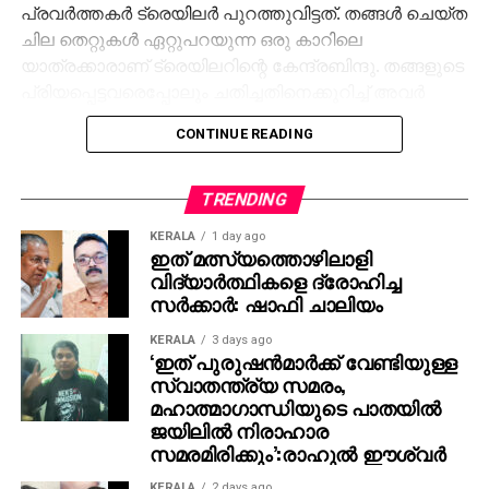
പ്രവര്‍ത്തകര്‍ ട്രെയിലര്‍ പുറത്തുവിട്ടത്. തങ്ങള്‍ ചെയ്ത
ചില തെറ്റുകള്‍ ഏറ്റുപറയുന്ന ഒരു കാറിലെ
യാത്രക്കാരാണ് ട്രെയിലറിന്റെ കേന്ദ്രബിന്ദു. തങ്ങളുടെ
പ്രിയപ്പെട്ടവരെപ്പോലും ചതിച്ചതിനെക്കുറിച്ച് അവര്‍
അജ്ഞാതനായ ഒരാളോട് തുറന്നു പറയുന്ന
CONTINUE READING
രംഗങ്ങളാണ് ട്രെയിലറില്‍ നിറയുന്നത്.
എന്നാല്‍ ഇതിലേറെയും പറയാനുണ്ടെന്നും ബാക്കി
TRENDING
ആര്് പറയുമെന്നുമുള്ള അയാളുടെ ചോദ്യം
KERALA
1 day ago
പ്രേക്ഷകര്‍ക്ക് കൂടുതല്‍ ആകാംഷ സമ്മാനിക്കുന്ന
ഇത് മത്സ്യത്തൊഴിലാളി
നിമിഷങ്ങളാണ് സമ്മാനിക്കുന്നത്.
വിദ്യാര്‍ത്ഥികളെ ദ്രോഹിച്ച
സര്‍ക്കാര്‍: ഷാഫി ചാലിയം
ഡയസ്പോര്‍ എന്റര്‍ടെയ്ന്‍മെന്റ് പ്രൊഡക്ഷന്‍സിന്റെ
ബാനറില്‍ ദര്‍പണ്‍ ത്രിസാല്‍ നിര്‍മ്മിച്ച് റിതേഷ്
KERALA
3 days ago
‘ഇത് പുരുഷന്‍മാര്‍ക്ക് വേണ്ടിയുള്ള
മേനോന്‍ സംവിധാനം ചെയ്യുന്ന ചിത്രത്തില്‍ സുധി
സ്വാതന്ത്ര്യ സമരം,
കോപ്പ, ആന്‍ ശീതള്‍, മാലാ പാര്‍വതി, ശ്രീകാന്ത് മുരളി,
മഹാത്മാഗാന്ധിയുടെ പാതയില്‍
പ്രശാന്ത് മുരളി, ഗോപിക മഞ്ജുഷ എന്നിവര്‍ പ്രധാന
ജയിലില്‍ നിരാഹാര
കഥാപാത്രങ്ങളെ അവതരിപ്പിക്കുന്നു.
സമരമിരിക്കും’:രാഹുല്‍ ഈശ്വര്‍
KERALA
2 days ago