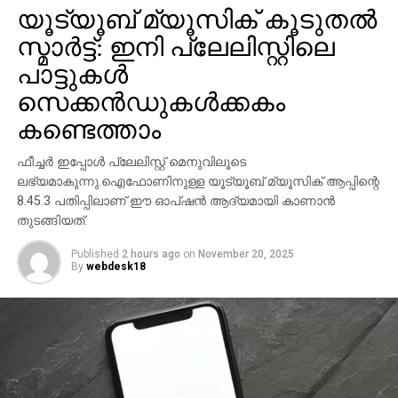
സ്വകാര്യത അമ്മയ്ക്കും കുട്ടിക്കും മാത്രം
യൂട്യൂബ് മ്യൂസിക് കൂടുതല്‍
അവകാശപ്പെട്ടതാണ്. അങ്ങനെ തന്നെ പബ്ലിക്
സ്മാര്‍ട്ട്: ഇനി പ്ലേലിസ്റ്റിലെ
സ്ഥലത്തും മുലയൂട്ടിയിട്ടുണ്ട്. ബാഡ് എക്‌സ്പീരിയന്‍സ്
പാട്ടുകള്‍
ഉണ്ടായിട്ടില്ല. പിന്നെ എന്റെ കുട്ടിക്കു മറ്റൊരു സ്ത്രീ
മുലയൂട്ടുന്നത് എന്നിലെ അമ്മയ്ക്ക് ചിന്തിക്കാന്‍ പോലും
സെക്കന്‍ഡുകള്‍ക്കകം
കഴിയില്ല. അതും അമ്മയാകാത്ത പാല് ചുരത്താത്ത
കണ്ടെത്താം
ഒരു സ്ത്രീയില്‍ നിന്നും. ആ കുഞ്ഞു മനസ്സിനെ വിഡ്ഢി
ആക്കിയിട്ടു എന്തു importance ആണ് ഒരു തുറിച്ചു
ഫീച്ചര്‍ ഇപ്പോള്‍ പ്ലേലിസ്റ്റ് മെനുവിലൂടെ
നോട്ടത്തിനോ ഒരു ക്യാമ്പയിനോ ഒരമ്മയ്ക്കുള്ളത് ?
ലഭ്യമാകുന്നു.ഐഫോണിനുള്ള യൂട്യൂബ് മ്യൂസിക് ആപ്പിന്റെ
This is my personal opinion, if anyone is hurt i am sorry.
8.45.3 പതിപ്പിലാണ് ഈ ഓപ്ഷന്‍ ആദ്യമായി കാണാന്‍
തുടങ്ങിയത്.
Published
2 hours ago
on
November 20, 2025
By
webdesk18