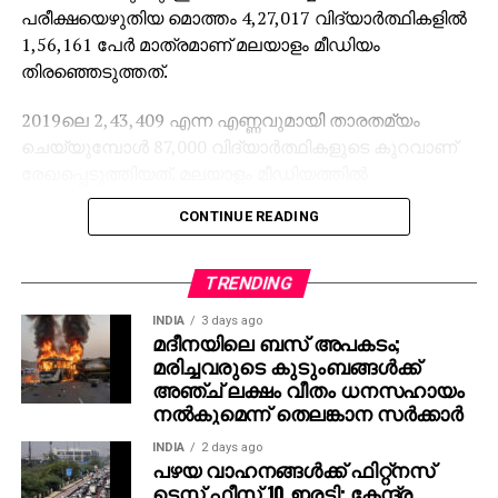
പരീക്ഷയെഴുതിയ മൊത്തം 4,27,017 വിദ്യാര്‍ത്ഥികളില്‍
1,56,161 പേര്‍ മാത്രമാണ് മലയാളം മീഡിയം
തിരഞ്ഞെടുത്തത്.
2019ലെ 2,43,409 എന്ന എണ്ണവുമായി താരതമ്യം
ചെയ്യുമ്പോള്‍ 87,000 വിദ്യാര്‍ത്ഥികളുടെ കുറവാണ്
രേഖപ്പെടുത്തിയത്. മലയാളം മീഡിയത്തില്‍
പഠിക്കുന്നവരുടെ കുറവാണ് ഈ ഇടിവിന് കാരണമെന്ന്
CONTINUE READING
പരീക്ഷാഭവനിലെ ഉദ്യോഗസ്ഥര്‍ പറയുന്നു.
വിദ്യാഭ്യാസ വകുപ്പിലെ മുതിര്‍ന്ന ഉദ്യോഗസ്ഥരുടെ
വിവരമനുസരിച്ച് പ്രാഥമിക ക്ലാസുകളില്‍ തന്നെ
TRENDING
ഇംഗ്ലീഷ്-മലയാളം മീഡിയം പ്രവേശന അനുപാതം
INDIA
3 days ago
70:30 ആയി മാറിയിട്ടുണ്ട്. ഇംഗ്ലീഷ് കൂടുതല്‍
മദീനയിലെ ബസ് അപകടം;
ഗുണമേറിയ പഠനമാധ്യമമാണെന്ന
മരിച്ചവരുടെ കുടുംബങ്ങള്‍ക്ക്
പൊതുധാരണയാണ് ഈ മാറ്റത്തിന് പിന്നിലെന്ന് കേരള
അഞ്ച് ലക്ഷം വീതം ധനസഹായം
നല്‍കുമെന്ന് തെലങ്കാന സര്‍ക്കാര്‍
ഇന്‍ഫ്രാസ്ട്രക്ചര്‍ ആന്‍ഡ് ടെക്‌നോളജി ഫോര്‍
എഡ്യൂക്കേഷന്‍ (കൈറ്റ്) സിഇഒ കെ. അന്‍വര്‍ സാദത്ത്
INDIA
2 days ago
അഭിപ്രായപ്പെട്ടു. എന്നാല്‍ മീഡിയമല്ല, സ്‌കൂള്‍
പഴയ വാഹനങ്ങള്‍ക്ക് ഫിറ്റ്‌നസ്
ടെസ്റ്റ് ഫീസ് 10 ഇരട്ടി; കേന്ദ്ര
നല്‍കുന്ന ഭാഷാ പരിശീലനമാണ് വിജയത്തിനുള്ള