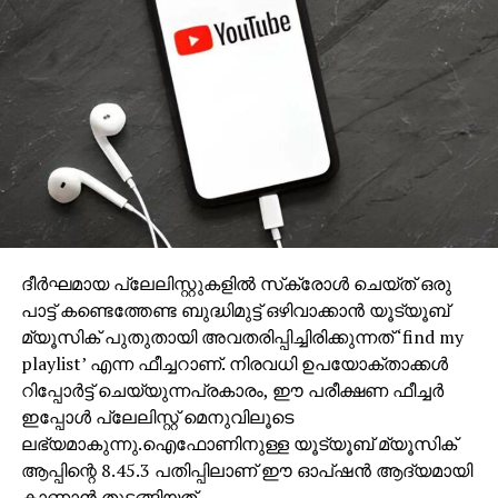
RELATED TOPICS:
GRIHALAKSHMI
SHEELU EBRAHAM
UP NEXT
നെയ്മറിന്റെ പരുക്ക്; ബ്രസീലിനും
പി.എസ്.ജിക്കും തമ്മില്‍ അഭിപ്രായ ഭിന്നത
ദീര്‍ഘമായ പ്ലേലിസ്റ്റുകളില്‍ സ്‌ക്രോള്‍ ചെയ്ത് ഒരു
പാട്ട് കണ്ടെത്തേണ്ട ബുദ്ധിമുട്ട് ഒഴിവാക്കാന്‍ യൂട്യൂബ്
DON'T MISS
പ്രശ്‌നങ്ങളില്‍ കേന്ദ്രനേതൃത്വം
മ്യൂസിക് പുതുതായി അവതരിപ്പിച്ചിരിക്കുന്നത് ‘find my
ഇടപെട്ടില്ലെങ്കില്‍ രാഷ്ട്രീയം ഉപേക്ഷിക്കുമെന്ന്
playlist’ എന്ന ഫീച്ചറാണ്. നിരവധി ഉപയോക്താക്കള്‍
കെ.ഇ ഇസ്മായില്‍
റിപ്പോര്‍ട്ട് ചെയ്യുന്നപ്രകാരം, ഈ പരീക്ഷണ ഫീച്ചര്‍
ഇപ്പോള്‍ പ്ലേലിസ്റ്റ് മെനുവിലൂടെ
ലഭ്യമാകുന്നു.ഐഫോണിനുള്ള യൂട്യൂബ് മ്യൂസിക്
ആപ്പിന്റെ 8.45.3 പതിപ്പിലാണ് ഈ ഓപ്ഷന്‍ ആദ്യമായി
കാണാന്‍ തുടങ്ങിയത്.