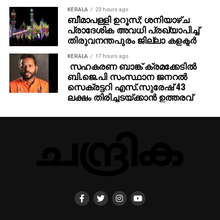
വിദ്യാര്‍ത്ഥികള്‍ക്ക് അടുപ്പമില്ലാത്തത്, നാട്ടിന്‍
KERALA
23 hours ago
ബീമാപള്ളി ഉറൂസ്; ശനിയാഴ്ച
പരിസരത്തെ ഭൂമിശാസ്ത്ര-പരിസ്ഥിതി ബോധത്തെ
പ്രാദേശിക അവധി പ്രഖ്യാപിച്ച്
തന്നെ ബാധിക്കുമെന്നാണ് അദ്ദേഹത്തിന്റെ അഭിപ്രായം.
തിരുവനന്തപുരം ജില്ലാ കളക്ടര്‍
ഇംഗ്ലീഷ് പഠിപ്പിക്കുന്നതിനെതിരെ താന്‍ അല്ലെങ്കിലും,
ആവശ്യമായ ഇടപെടലുകള്‍ ഇല്ലെങ്കില്‍ പുതിയ
KERALA
17 hours ago
സഹകരണ ബാങ്ക് ക്രമക്കേടില്‍
സാമൂഹിക-വിദ്യാഭ്യാസ പ്രശ്‌നങ്ങള്‍
ബി.ജെ.പി സംസ്ഥാന ജനറല്‍
ഉയര്‍ന്നേക്കുമെന്നാണ് നന്ദകുമാര്‍ മുന്നറിയിപ്പ്
സെക്രട്ടറി എസ്.സുരേഷ് 43
നല്‍കിയത്.
ലക്ഷം തിരിച്ചടയ്ക്കാന്‍ ഉത്തരവ്