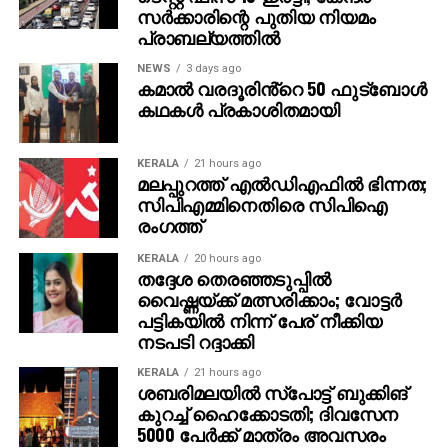
സര്‍ക്കാരിന്റെ പുതിയ നിയമം
നിര്‍ണ്ണായക ഘടകമെന്നും അദ്ദേഹം കൂട്ടിച്ചേര്‍ത്തു.
പ്രാബല്യത്തില്‍
മാതൃഭാഷാ വിദ്യാഭ്യാസത്തിന്റെ പ്രാധാന്യം
NEWS
3 days ago
കമാൽ വരദൂരിൻ്റെ 50 ഫുട്ബോൾ
അധികൃതര്‍ ചര്‍ച്ച ചെയ്യുമ്പോഴും, സമൂഹത്തിന്റെ
കഥകൾ പ്രകാശിതമായി
താല്‍പര്യം വിപരീതമാണെന്ന് സംസ്ഥാന
വിദ്യാഭ്യാസ ഗവേഷണപരിശീലന കൗണ്‍സില്‍
ഡയറക്ടര്‍ ജയപ്രകാശ് ആര്‍. കെ. ചൂണ്ടിക്കാട്ടി. ഗ്രാമ-
KERALA
21 hours ago
മലപ്പുറത്ത് എല്‍ഡിഎഫില്‍ ഭിന്നത;
നഗര വ്യത്യാസം കുറഞ്ഞതും മധ്യവര്‍ഗ്ഗത്തിന്റെ
സിപിഎമ്മിനെതിരെ സിപിഐ
വളര്‍ച്ചയും ഈ മാറ്റത്തിന്റെ സൂചനയായെന്നും
രംഗത്ത്
അദ്ദേഹം പറഞ്ഞു. 2025ല്‍ SSLC എഴുതിയവര്‍ 2014-
15ല്‍ ഒന്നാം ക്ലാസില്‍ ചേര്‍ന്നവരാണെന്നും
KERALA
20 hours ago
തദ്ദേശ തെരഞ്ഞടുപ്പില്‍
വരാനിരിക്കുന്ന വര്‍ഷങ്ങളില്‍ മലയാളം മീഡിയം
വൈഷ്ണയ്ക്ക് മത്സരിക്കാം; വോട്ടര്‍
വിദ്യാര്‍ത്ഥികളുടെ എണ്ണം കുറഞ്ഞേക്കുമെന്നും
പട്ടികയില്‍ നിന്ന് പേര് നീക്കിയ
അദ്ദേഹത്തിന്റെ വിലയിരുത്തല്‍.
നടപടി റദ്ദാക്കി
മലയാളം മീഡിയത്തിലെ ഇടിവ് സംസ്ഥാന
KERALA
21 hours ago
ശബരിമലയില്‍ സ്‌പോട്ട് ബുക്കിങ്
വികസനത്തിനുതന്നെ ഭീഷണിയാകാമെന്ന് ഐക്യ
കുറച്ച് ഹൈക്കോടതി; ദിവസേന
മലയാള പ്രസ്ഥാനം സംസ്ഥാന കണ്‍വീനര്‍ ആര്‍.
5000 പേര്‍ക്ക് മാത്രം അവസരം
നന്ദകുമാര്‍ മുന്നറിയിപ്പ് നല്‍കി. മലയാളവുമായി