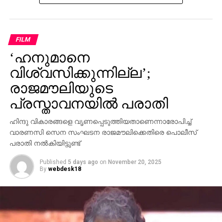
സ്വന്തം നേതാക്കള്‍ ജയിലിലേക്ക് പോകുമ്പോള്‍
പാര്‍ട്ടിക്ക് ഒരു കുഴപ്പവുമില്ലെന്ന് പറയാന്‍ എം.വി
ഗോവിന്ദന് മാത്രമേ കഴിയൂവെന്നും വി.ഡി സതീശന്‍
FILM
പരിഹസിച്ചു. എന്തുകൊണ്ട് ദേവസ്വം ബോര്‍ഡ്
‘ഹനുമാനെ
പോറ്റിക്കെതിരെ പരാതി നല്‍കിയില്ലെന്നും പോറ്റി
കുടുങ്ങിയാല്‍ പലരും കുടുങ്ങും എന്ന് സിപിഎമ്മിന്
വിശ്വസിക്കുന്നില്ല’;
അറിയാമായിരുന്നുവെന്നും അദ്ദേഹം കൂട്ടിച്ചേര്‍ത്തു.
രാജമൗലിയുടെ
പ്രസ്താവനയില്‍ പരാതി
ഹിന്ദു വികാരങ്ങളെ വൃണപ്പെടുത്തിയതാണെന്നാരോപിച്ച്
വാരണസി സെന സംഘടന രാജമൗലിക്കെതിരെ പൊലീസ്
പരാതി നല്‍കിയിട്ടുണ്ട്
Published
5 days ago
on
November 20, 2025
By
webdesk18