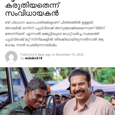
കരുതിയതെന്ന്
സാന്നിധ്യം ഇവന്റിനെ ദേശീയ തലത്തില്‍ തന്നെ
ശ്രദ്ധേയമാക്കി. ചിത്രത്തില്‍ പ്രിയങ്ക ചോപ്ര
സംവിധായകന്‍
മന്ദാകിനിയായി, പൃഥ്വിരാജ് സുകുമാരന്‍ കുംബയായി
പ്രത്യക്ഷപ്പെടും. 2027ലെ സങ്ക്രാന്തി റിലീസിനായി
ണ്ട് പ്രധാന കഥാപാത്രങ്ങളാണ് ചിത്രത്തില്‍ ഉള്ളത്,
‘വാരണസി’ ഒരുക്കപ്പെടുന്നുണ്ട്. എന്നാല്‍
അവയില്‍ ഒന്നിന് പൃഥ്വിരാജ് അനുയോജ്യമെന്നാണ് ടീമിന്
തോന്നിയത്. എന്നാല്‍ മമ്മൂട്ടിയുടെ ഡേറ്റ് ലഭിച്ച സമയത്ത്
ചിത്രത്തെക്കാള്‍ വലിയ ചര്‍ച്ചയാകുന്നത്
പൃഥ്വിരാജ് മറ്റ് സിനിമകളില്‍ തിരക്കിലായിരുന്നതിനാല്‍ ആ
സംവിധായകന്റെ പ്രസ്താവനയും അതിനുശേഷം
വേഷം നടന്‍ ചെയ്യാനായില്ല.
ഉയര്‍ന്ന പ്രതിഷേധങ്ങളുമാണ്.
Published
6 days ago
on
November 19, 2025
By
webdesk18