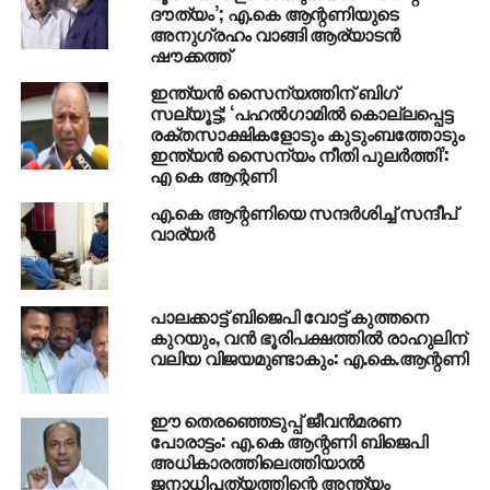
എന്തുനേടിയെന്ന ചോദ്യത്തിന് ഉത്തരം പറയാതെ
ദൗത്യം’; എ.കെ ആന്റണിയുടെ
പ്രധാനമന്ത്രി നരേന്ദ്രമോദി ഒളിച്ചോടുകയാണ്.
അനുഗ്രഹം വാങ്ങി ആര്യാടന്‍
ഷൗക്കത്ത്
ജനങ്ങളുടെ കോടതിയില്‍ ഈ ചോദ്യത്തിന് ഉത്തരം
പറയാന്‍ മോദി നിര്‍ബന്ധിതനാകും. ഇല്ലെങ്കില്‍
ഇന്ത്യന്‍ സൈന്യത്തിന് ബിഗ്
നരേന്ദ്രമോദിയെ കൊണ്ട് കോണ്‍ഗ്രസ് ഉത്തരം
സല്യൂട്ട്; ‘പഹല്‍ഗാമില്‍ കൊല്ലപ്പെട്ട
രക്തസാക്ഷികളോടും കുടുംബത്തോടും
പറയിപ്പിക്കുമെന്നും ആന്റണി പറഞ്ഞു. രാജ്യത്തിന്റെ
ഇന്ത്യന്‍ സൈന്യം നീതി പുലര്‍ത്തി’:
ഐക്യവും മതനിരപേക്ഷതയും സംരക്ഷിക്കാന്‍ സ്വയം
എ കെ ആന്റണി
രക്തസാക്ഷിത്വം വരിച്ച ധീരവനിതയാണ്
എ.കെ ആന്റണിയെ സന്ദര്‍ശിച്ച് സന്ദീപ്
ഇന്ദിരാഗാന്ധി. ഐക്യം ഊട്ടിയുറപ്പിക്കാന്‍
വാര്യര്‍
ഏതറ്റംവരേയും പോകാന്‍ തയാറായ വ്യക്തിയാണ്
സര്‍ദാര്‍ വല്ലഭായി പട്ടേല്‍. ഇരുവരുടേയും സ്മരണ
ആവേശം പകരുന്നതാണ്.
പാലക്കാട്ട് ബിജെപി വോട്ട് കുത്തനെ
കുറയും, വന്‍ ഭൂരിപക്ഷത്തില്‍ രാഹുലിന്
ആര്‍.എസ്.എസിന്റെ പ്രവര്‍ത്തനം രാജ്യത്തിന്റെ
വലിയ വിജയമുണ്ടാകും: എ.കെ.ആന്റണി
മതനിരപേക്ഷതക്ക് ഭീഷണിയാണെന്ന് കണ്ടപ്പോള്‍ ആ
സംഘടനയെ നിരോധിക്കാന്‍ വല്ലഭായി പട്ടേല്‍
അസാമാന്യ ചങ്കൂറ്റം കാട്ടി. പ്രതിസന്ധികള്‍ക്കിടയിലും
ഈ തെരഞ്ഞെടുപ്പ് ജീവൻമരണ
പോരാട്ടം: എ.കെ ആന്റണി ബിജെപി
രാജ്യത്തിന്റെ വികസനപുരോഗതി കൈവരിക്കാനും
അധികാരത്തിലെത്തിയാൽ
സാമ്പത്തിക അടിത്തറപാകാനും ഇന്ദിരാഗാന്ധിക്ക്
ജനാധിപത്യത്തിന്റെ അന്ത്യം