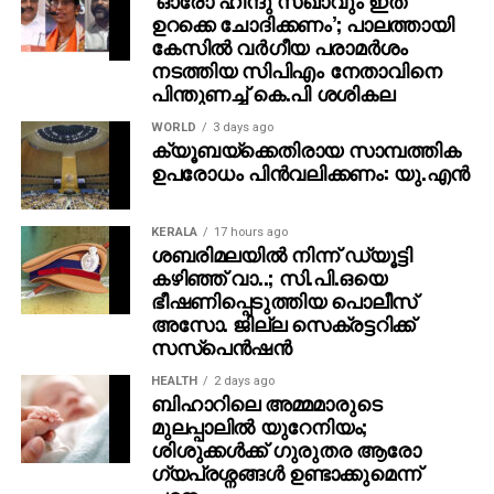
ഉറക്കെ ചോദിക്കണം’; പാലത്തായി
കേസിൽ വർഗീയ പരാമർശം
നടത്തിയ സിപിഎം നേതാവിനെ
പിന്തുണച്ച് കെ.പി ശശികല
WORLD
3 days ago
ക്യൂബയ്ക്കെതിരായ സാമ്പത്തിക
ഉപരോധം പിന്‍വലിക്കണം: യു.എന്‍
KERALA
17 hours ago
ശബരിമലയില്‍ നിന്ന് ഡ്യൂട്ടി
കഴിഞ്ഞ് വാ..; സി.പി.ഒയെ
ഭീഷണിപ്പെടുത്തിയ പൊലീസ്
അസോ. ജില്ല സെക്രട്ടറിക്ക്
സസ്‌പെന്‍ഷന്‍
HEALTH
2 days ago
ബിഹാറിലെ അമ്മമാരുടെ
മുലപ്പാലിൽ യുറേനിയം;
ശിശുക്കൾക്ക് ​ഗുരുതര ആരോ​
ഗ്യപ്രശ്നങ്ങൾ ഉണ്ടാക്കുമെന്ന്