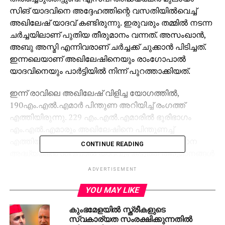
സിങ് യാദവിനെ അദ്ദേഹത്തിന്റെ വസതിയില്‍വെച്ച്
അഖിലേഷ് യാദവ് കണ്ടിരുന്നു. ഇരുവരും തമ്മില്‍ നടന്ന
ചര്‍ച്ചയിലാണ് പുതിയ തീരുമാനം വന്നത്. അസംഖാന്‍,
അബു അസ്മി എന്നിവരാണ് ചര്‍ച്ചക്ക് ചുക്കാന്‍ പിടിച്ചത്.
ഇന്നലെയാണ് അഖിലേഷിനെയും രാംഗോപാല്‍
യാദവിനെയും പാര്‍ട്ടിയില്‍ നിന്ന് പുറത്താക്കിയത്.
ഇന്ന് രാവിലെ അഖിലേഷ് വിളിച്ച യോഗത്തില്‍,
190എം.എല്‍.എമാര്‍ പിന്തുണ അറിയിച്ച് രംഗത്ത്
എത്തിയിരുന്നു. 229 എം.എല്‍.എമാരില്‍ ഭൂരിഭാഗം
എം.എല്‍.എമാരും അഖിലേഷിനെ പിന്തുണച്ച്
എത്തിയതോടെ മുലായം സിങും പാര്‍ട്ടി സംസ്ഥാന
CONTINUE READING
അദ്ധ്യക്ഷന്‍ ശിവപാല്‍ യാദവും കടുത്ത തീരുമാനങ്ങള്‍
എടുക്കുന്നതില്‍ നിന്ന് പിന്നോക്കം പോവുകയായിരുന്നു.
ADVERTISEMENT
അതേസമയം അഖിലേഷുമായുള്ള തര്‍ക്ക വിഷയങ്ങള്‍
രമ്മ്യമായി പരിഹരിക്കാനുള്ള ശ്രമങ്ങള്‍ തുടരുകയാണ്.
YOU MAY LIKE
കുംഭമേളയിൽ സ്ത്രീകളുടെ
RELATED TOPICS:
AKHILESH YADAV
UP ELECTION
സ്വകാര്യത സംരക്ഷിക്കുന്നതിൽ