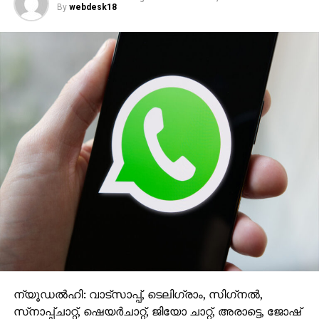
വിശദാംശങ്ങളും നേരത്തെ പുറത്തുവന്നിരുന്നു.
By
webdesk18
ന്യൂഡല്‍ഹി: വാട്‌സാപ്പ്, ടെലിഗ്രാം, സിഗ്‌നല്‍,
സ്‌നാപ്പ്ചാറ്റ്, ഷെയര്‍ചാറ്റ്, ജിയോ ചാറ്റ്, അരാട്ടെ, ജോഷ്