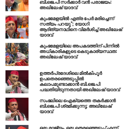
ബി.ജെ.പി സർക്കാർ വന്‍ പരാജയം:
UP NEXT
അഖിലേഷ് യാദവ്
സിനിമാ വാഗ്ദാനം ചെയ്തു പതിനഞ്ചുകാരിയെ
കൂട്ടബലാത്സംഗം ചെയ്തു
കുംഭമേളയിൽ എത്ര പേർ മരിച്ചെന്ന്
സത്യം പറയൂ”; യോഗി
DON'T MISS
ആദിത്യനാഥിനെ വിമർശിച്ച് അഖിലേഷ്
എസ്പിയില്‍ അഖിലേഷിന് മുന്‍തൂക്കം: 190
യാദവ്
എം.എല്‍.എമാരുടെ പിന്തുണ
കുംഭമേളയിലെ അപകടത്തിന് പിന്നില്‍
അധികാരികളുടെ കെടുകാര്യസ്ഥത:
അഖിലേഷ് യാദവ്
ഉത്തര്‍പ്രദേശിലെ മില്‍കിപൂര്‍
ഉപതെരഞ്ഞെടുപ്പില്‍
കലാപമുണ്ടാക്കാന്‍ ബി.ജെ.പി
പദ്ധതിയിടുന്നതായി അഖിലേഷ് യാദവ്‌
സംഭലിലെ ഐക്യത്തെ തകര്‍ക്കാന്‍
ബി.ജെ.പി ശ്രമിക്കുന്നു; അഖിലേഷ്
യാദവ്
ഒരു രാജ്യം, ഒരു തെരഞ്ഞെടുപ്പ് എന്ന്