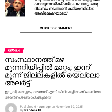
പറയുന്നവർക്ക് പരീക്ഷ പോലും ഒരു
ദിവസം നടത്താൻ കഴിയുന്നില്ല:
അഖിലേഷ് യാദവ്
CLICK TO COMMENT
KERALA
സംസ്ഥാനത്ത് മഴ
മുന്നറിയിപ്പില്‍ മാറ്റം; ഇന്ന്
മൂന്ന് ജില്ലകളില്‍ യെല്ലോ
അലര്‍ട്ട്
ഇടുക്കി, മലപ്പുറം, വയനാട് എന്നീ ജില്ലകളിലാണ് യെല്ലോ
അലര്‍ട്ട് പ്രഖ്യാപിച്ചിട്ടുള്ളത്.
Published
6 hours ago
on
November 30, 2025
By
webdesk18