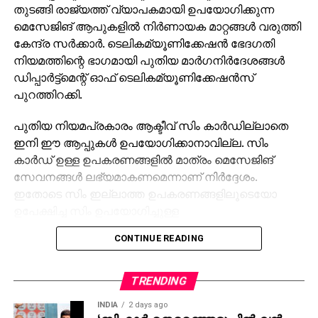
തുടങ്ങി രാജ്യത്ത് വ്യാപകമായി ഉപയോഗിക്കുന്ന
മെസേജിങ് ആപുകളില്‍ നിര്‍ണായക മാറ്റങ്ങള്‍ വരുത്തി
കേന്ദ്ര സര്‍ക്കാര്‍. ടെലികമ്യൂണിക്കേഷന്‍ ഭേദഗതി
നിയമത്തിന്റെ ഭാഗമായി പുതിയ മാര്‍ഗനിര്‍ദേശങ്ങള്‍
ഡിപ്പാര്‍ട്ട്‌മെന്റ് ഓഫ് ടെലികമ്യൂണിക്കേഷന്‍സ്
പുറത്തിറക്കി.
പുതിയ നിയമപ്രകാരം ആക്ടീവ് സിം കാര്‍ഡില്ലാതെ
ഇനി ഈ ആപ്പുകള്‍ ഉപയോഗിക്കാനാവില്ല. സിം
കാര്‍ഡ് ഉള്ള ഉപകരണങ്ങളില്‍ മാത്രം മെസേജിങ്
സേവനങ്ങള്‍ ലഭ്യമാകണമെന്നാണ് നിര്‍ദ്ദേശം.
ഇതോടെ സിം ഇല്ലാത്ത ഉപകരണങ്ങളിലൂടെയോ
ഉപേക്ഷിച്ച സിം ഉപയോഗിച്ചുള്ള
അക്കൗണ്ടുകളിലൂടെയോ ആപ്പുകള്‍ പ്രവര്‍ത്തിപ്പിക്കുന്ന
CONTINUE READING
രീതി പൂര്‍ണമായി തടയപ്പെടും.
വെബ് ബ്രൗസര്‍ വഴി ലോഗിന്‍ ചെയ്യുന്ന
TRENDING
ഉപയോക്താക്കള്‍ ആറ് മണിക്കൂറിന് ഒരിക്കല്‍ ലോഗ്
INDIA
2 days ago
ഔട്ട് ചെയ്യേണ്ടതുണ്ടെന്ന് പുതിയ മാര്‍ഗനിര്‍ദ്ദേശം