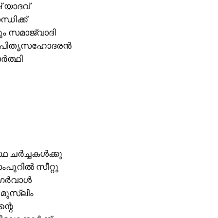
് യാദവ്
ധിക്ക്
ും സമാജ്‌വാദി
ലേഷ് പിതൃസഹോദരന്‍
‍ത്ഥി
ചര്‍ച്ചകള്‍ക്കു
ൂറില്‍ സീറ്റു
്‍വാള്‍
മുസ്‌ലിം
്റെ