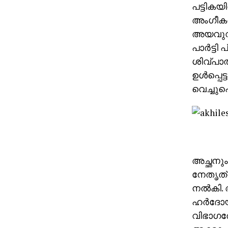
പട്ടികയ
അംഗീകരി
അയവുവരു
പാര്‍ട്
ശിവ്പാല
ഉള്‍പ്പെ
വെച്ചുപ
അച്ഛനും 
നേതൃത്വ
നല്‍കി.
ഹര്‍ദോയ
വിഭാഗത