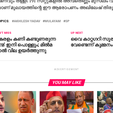
ം തള്ളി. 191 സീറ്റുകളില്‍ അമ്പതെണ്ണം മുസ്‌ലിം വിഭാ
യാണ് മുലായത്തിന്റെ ഈ ആരോപണം അഖിലേഷ് തിരുത
OPICS:
AKHILESH YADAV
MULAYAM
SP
'T MISS
UP NEXT
കേരളം കണി കണ്ടുണരുന്ന
വൈ കാറ്റഗറി സുര
്മ’ ഇനി പൊള്ളും; മില്‍മ
വേണ്ടെന്ന് കുമ്മനം
ല്‍ വില ഉയര്‍ത്തുന്നു
ADVERTISEMENT
YOU MAY LIKE