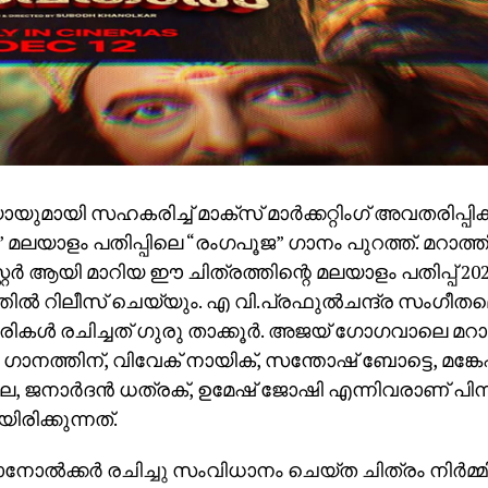
ോയുമായി സഹകരിച്ച് മാക്സ് മാർക്കറ്റിംഗ് അവതരിപ്പിക്
മലയാളം പതിപ്പിലെ “രംഗപൂജ” ഗാനം പുറത്ത്. മറാത്
റ്റർ ആയി മാറിയ ഈ ചിത്രത്തിന്റെ മലയാളം പതിപ്പ് 
്തിൽ റിലീസ് ചെയ്യും. എ വി.പ്രഫുൽചന്ദ്ര സംഗീത
രികൾ രചിച്ചത് ഗുരു താക്കൂർ. അജയ് ഗോഗവാലെ മറ
ാനത്തിന്, വിവേക് നായിക്, സന്തോഷ് ബോട്ടെ, മങ്കേഷ
െ, ജനാർദൻ ധത്രക്, ഉമേഷ് ജോഷി എന്നിവരാണ് പി
രിക്കുന്നത്.
ൽക്കർ രചിച്ചു സംവിധാനം ചെയ്ത ചിത്രം നിർമ്മിച