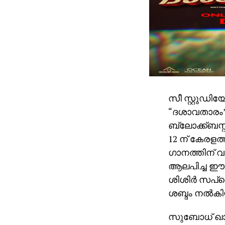
സീ സ്റ്റുഡിയ
“ദശാവതാരം” 
ബ്ലോക്ക്ബസ്
12 ന് കേരളത
ഗാനത്തിന് വ
ആലപിച്ച ഈ ഗ
ശിശിർ സപ്ല
ശബ്ദം നൽകിയി
സുബോധ് ഖാനോ