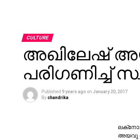
CULTURE
അഖിലേഷ് അയ
പരിഗണിച്ച് സ്ഥ
Published
9 years ago
on
January 20, 2017
By
chandrika
ലക്‌നോ:
അയവു വര