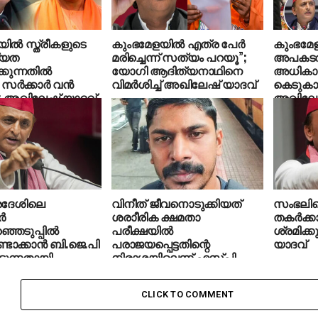
ിൽ സ്ത്രീകളുടെ
കുംഭമേളയിൽ എത്ര പേർ
കുംഭമേ
്യത
മരിച്ചെന്ന് സത്യം പറയൂ”;
അപകടത്ത
്കുന്നതിൽ
യോഗി ആദിത്യനാഥിനെ
അധികാ
 സർക്കാർ വന്‍
വിമർശിച്ച് അഖിലേഷ് യാദവ്
കെടുകാ
 അഖിലേഷ് യാദവ്
അഖിലേഷ
്രദേശിലെ
വിനീത് ജീവനൊടുക്കിയത്
സംഭലി
്‍
ശരാീരിക ക്ഷമതാ
തകര്‍ക്ക
െടുപ്പില്‍
പരീക്ഷയില്‍
ശ്രമിക്
ടാക്കാന്‍ ബി.ജെ.പി
പരാജയപ്പെട്ടതിന്റെ
യാദവ്
ടുന്നതായി
നിരാശയിലെന്ന് എസ്പി
 യാദവ്‌
CLICK TO COMMENT