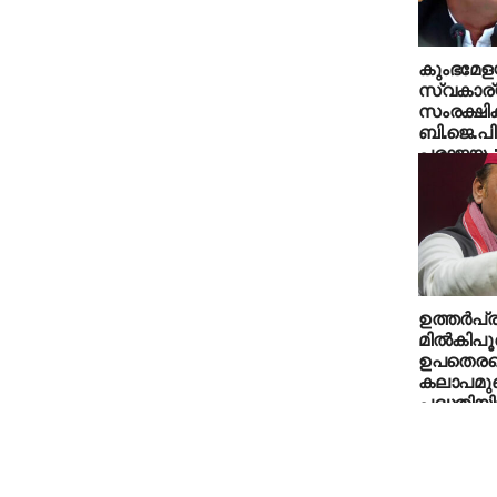
കുംഭമേളയ
സ്വകാര
സംരക്ഷിക
ബി.ജെ.പി
പരാജയം:
ഉത്തര്‍പ
മില്‍കിപൂര
ഉപതെരഞ്ഞ
കലാപമുണ്
പദ്ധതിയി
അഖിലേഷ്