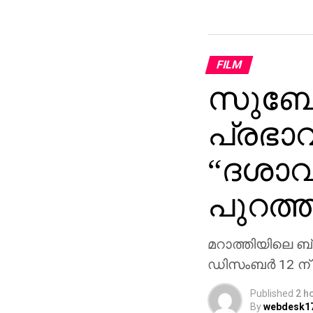
FILM
സുബോധ
പ്രഭാ
“ദശാവ
പുറത്ത
മറാത്തിയിലെ ബ്
ഡിസംബർ 12 ന് 
Published
2 h
By
webdesk1