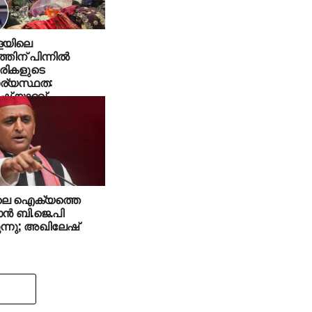
ളയിലെ
ിന് പിന്നില്‍
രികളുടെ
ര്യസ്ഥത:
് യാദവ്
ലെ ഐക്യത്തെ
ാന്‍ ബി.ജെ.പി
കുന്നു; അഖിലേഷ്