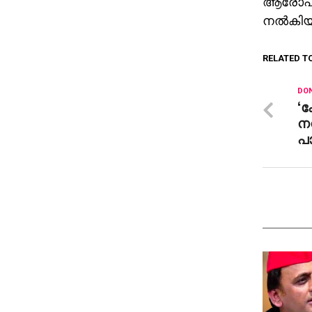
ആരോപണവു
നല്‍കി
RELATED T
DON
‘
നന
പാ