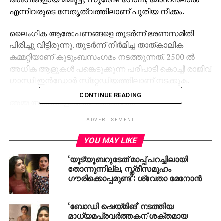
എന്നിവരുടെ നേതൃത്വത്തിലാണ് പുതിയ നീക്കം.
ലൈംഗിക ആരോപണങ്ങളെ തുടര്‍ന്ന് ഭരണസമിതി
പിരിച്ചു വിട്ടിരുന്നു. തുടര്‍ന്ന് നിര്‍മിച്ച താത്കാലിക
കമ്മറ്റിയാണ് കുടുംബസംഗമം നടത്തുന്നത്. 2500 ല്‍
അധിക ആളുകള്‍ പങ്കെടുക്കുന്ന പരിപാടി കൊച്ചി രാജീവ്
ഗാന്ധി ഇന്‍ഡോര്‍ സ്‌റ്റേഡിയത്തിലാണ് നടക്കുക.
CONTINUE READING
അമ്മ അംഗങ്ങളായ കലാകാരന്മാര്‍
അണിയിച്ചൊരുക്കുന്ന അതിവിപുലമായ കലാകായിക
ADVERTISEMENT
വിനോദ പരിപാടികള്‍ രാവിലെ ഒമ്പത് മണി മുതല്‍
രാത്രി പത്തു വരെ അരങ്ങേറുന്നത്. അമ്മയുടെ മുപ്പത്
YOU MAY LIKE
വര്‍ഷത്തെ ചരിത്രത്തില്‍ ആദ്യമായി അമ്മ
‘യൂട്യൂബറുടേത് മാപ്പ് പറച്ചിലായി
അംഗങ്ങളും അവരുടെ കുടുംബങ്ങളും ഒത്തു
തോന്നുന്നില്ല, സ്ത്രീസമൂഹം
ചേരുകയാണ്. പരിപാടിയിലൂടെ സമാഹരിക്കുന്ന തുക
ഗൗരിക്കൊപ്പമുണ്ട്’: ശ്വേതാ മേനോന്‍
ഉപയോഗിക്കുന്നത് അമ്മയുടെ അംഗങ്ങള്‍ക്ക്
ആജീവനാന്ത ജീവന്‍ രക്ഷ മരുന്നുകള്‍ സൗജന്യമായി
‘ബോഡി ഷെയ്മിങ്’ നടത്തിയ
നല്‍കുന്നതിന് വേണ്ടിയാണ്‌.
മാധ്യമപ്രവർത്തകന് ശക്തമായ