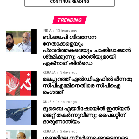
CONTINUE READING
നാമനിര്‍ദേശപത്രികകളുടെ സൂക്ഷ്മപരിശോധന
ശനിയാഴ്ച രാവിലെ 10 മുതല്‍ ആരംഭിക്കും. ബന്ധപ്പെട്ട
TRENDING
വരണാധികാരികളാണ് നാമനിര്‍ദേശപത്രികകളുടെ
INDIA
13 hours ago
സൂക്ഷ്മപരിശോധന നടത്തുക. നാമനിര്‍ദേശ
ബി.ജെ.പി ശിവസേന
പത്രികകളുടെ സൂക്ഷ്മ പരിശോധനാ വേളയില്‍
നേതാക്കളെയും
സ്ഥാനാര്‍ത്ഥിക്കൊപ്പം തിരഞ്ഞെടുപ്പ് ഏജന്റ്,
പ്രവര്‍ത്തകരെയും ചാക്കിലാക്കാന്‍
നിര്‍ദേശകന്‍ എന്നിവര്‍ക്കു പുറമേ സ്ഥാനാര്‍ത്ഥി എഴുതി
ശ്രമിക്കുന്നു; പരാതിയുമായി
ഏക്‌നാഥ് ഷിന്‍ഡെ
നല്‍കുന്ന ഒരാള്‍ക്കുകൂടി വരണാധികാരിയുടെ
മുറിയിലേക്ക് പ്രവേശനം അനുവദിക്കും.
KERALA
3 days ago
സൂക്ഷ്മപരിശോധനാ സമയം എല്ലാ
മലപ്പുറത്ത് എല്‍ഡിഎഫില്‍ ഭിന്നത;
സിപിഎമ്മിനെതിരെ സിപിഐ
സ്ഥാനാര്‍ത്ഥികളുടേയും നാമനിര്‍ദേശ പത്രികകള്‍
രംഗത്ത്
പരിശോധിക്കുന്നതിനുള്ള സൗകര്യം ഇവര്‍ക്ക് ലഭിക്കും.
സൂക്ഷ്മപരിശോധനയ്ക്ക് ശേഷം സ്വീകരിക്കപ്പെട്ട
GULF
14 hours ago
പത്രികകള്‍ സമര്‍പ്പിച്ച സ്ഥാനാര്‍ഥികളുടെ പട്ടിക
ദുബൈ എയര്‍ഷോയില്‍ ഇന്ത്യന്‍
ജെറ്റ് തകര്‍ന്നുവീണു; പൈലറ്റിന്
റിട്ടേണിംഗ് ഓഫീസര്‍ പ്രസിദ്ധീകരിക്കും.
ദാരുണാന്ത്യം
KERALA
2 days ago
ശബരിമല സ്വര്‍ണ്ണക്കൊള്ളയുടെ