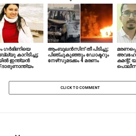
ം ഗര്‍ഭിണിയെ
ആംബുലന്‍സിന് തീ പിടിച്ചു;
മരണപ്പെ
്യു കാറിടിച്ചു;
പിഞ്ചുകുഞ്ഞും ഡോക്ടറും
അവഹേളിച
ല്‍ ഇന്ത്യന്‍
നേഴ്‌സുമടക്കം 4 മരണം
കമന്റ്
് ദാരുണാന്ത്യം
പൊലീസ് 
CLICK TO COMMENT