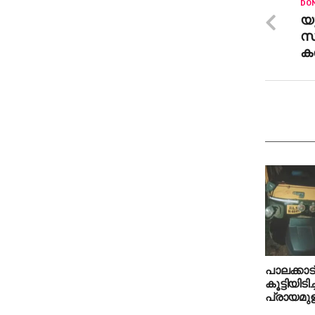
DON
യ
സമ
കണ
പാലക്കാട
കൂട്ടിയിട
പ്രായമുള്