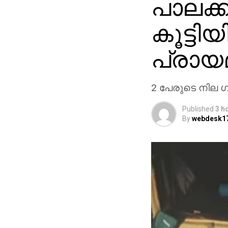
പാലക്ക
കൂട്ടി
പ്രായമ
2 പേരുടെ നില 
Published
3 h
By
webdesk1