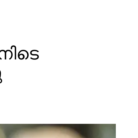
ിനിടെ
ു