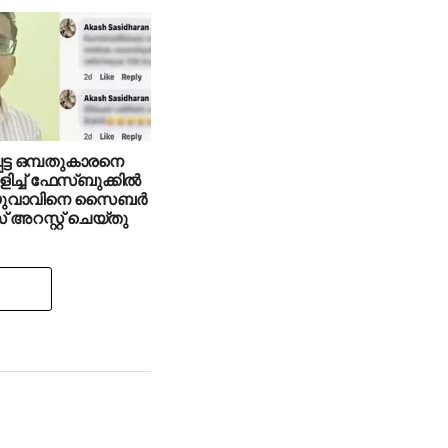
ട്ട ഒമ്പതുകാരനെ
്ച് ഫേസ്ബുക്കില്‍
; യുവാവിനെ സൈബര്‍
അറസ്റ്റ് ചെയ്തു