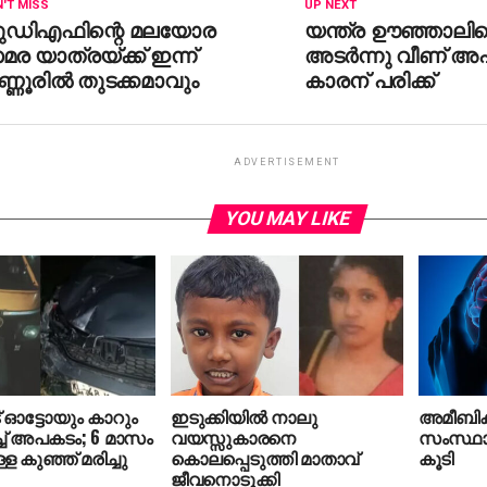
'T MISS
UP NEXT
ുഡിഎഫിന്റെ മലയോര
യന്ത്ര ഊഞ്ഞാലിന്
ര യാത്രയ്ക്ക് ഇന്ന്
അടര്‍ന്നു വീണ് അപ
്ണൂരില്‍ തുടക്കമാവും
കാരന് പരിക്ക്
ADVERTISEMENT
YOU MAY LIKE
് ഓട്ടോയും കാറും
ഇടുക്കിയില്‍ നാലു
അമീബിക്
ിച്ച് അപകടം; 6 മാസം
വയസ്സുകാരനെ
സംസ്ഥാ
ള കുഞ്ഞ് മരിച്ചു
കൊലപ്പെടുത്തി മാതാവ്
കൂടി
ജീവനൊടുക്കി