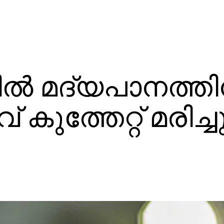
ില്‍ മദ്യപാനത്ത
് കുത്തേറ്റ് മരിച്ച