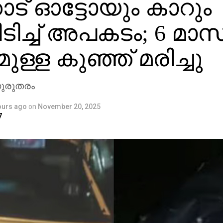
ാട് ഓട്ടോയും കാറും
യിടിച്ച് അപകടം; 6 മാ
ുള്ള കുഞ്ഞ് മരിച്ചു
ഗുരുതരം
ours ago
on
November 20, 2025
7