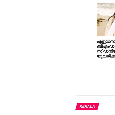
എട്ടുമാസ
ബിഎംഡബ്ല
സിഡ്‌നിയി
യുവതിക്ക
KERALA