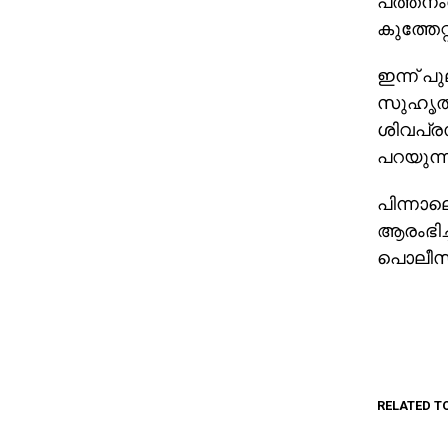
പത്തനംത
കുത്തേറ്
ഇന്ന് പ
സുഹൃത്ത
ശിവപ്ര
പറയുന്ന
പിന്നാല
ആരംഭിച്ച
പൊലീസ് 
RELATED T