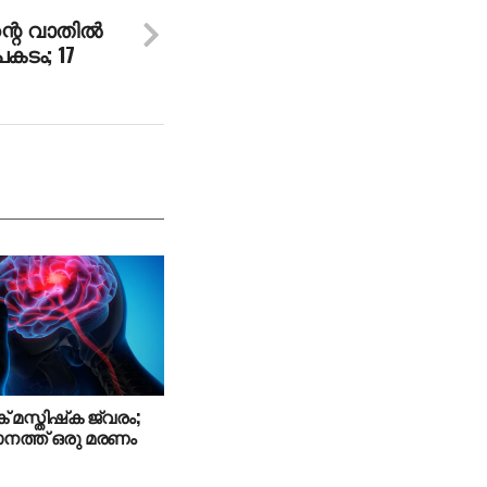
റെ വാതില്‍
കടം; 17
 മസ്തിഷ്‌ക ജ്വരം;
നത്ത് ഒരു മരണം