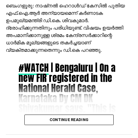
ബെംഗളൂരു: നാഷ്നൽ ഹെറാൾഡ് കേസിൽ പുതിയ
എഫ്.ഐ.​ആർ അന്യായമെന്ന് കർണാടക
ഉപമുഖ്യമന്ത്രി ഡി.കെ. ശിവകുമാർ.
ദ്രോഹിക്കുന്നതിനും പരിധിയുണ്ട്. വിഷയം ഉയർത്തി
അപമാനിക്കാനുള്ള ശ്രമം കേന്ദ്രസർക്കാറിന്റെ
ധാർമിക മൂല്യങ്ങളുടെ തകർച്ചയാണ്
വ്യക്തമാക്കുന്നതെന്നും ഡി.കെ പറഞ്ഞു.
#WATCH
| Bengaluru | On a
new FIR registered in the
National Herald Case,
Karnataka Dy CM DK
Shivakumar says, "This is
unfair. There is a limit to
CONTINUE READING
harassment. There was no