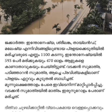
ചെയ്തത്. അത് അവരുടെ സ്വകാര്യ
സമ്പാദ്യമായിരുന്നില്ല. വോഹ്രയുടെ കാലത്തും
അഹമ്മദ് പട്ടേലിന്റെ കാലത്തും കോൺഗ്രസ്
പാർട്ടിയുടെ താൽപര്യങ്ങൾ സംരക്ഷിക്കാൻ
ലക്ഷ്യമിട്ടാണ് തീരുമാനങ്ങളെടുത്തത്. രാഷ്ട്രീയമായി
ഞെരുക്കാനുള്ള നിലവിലെ ശ്രമം വിലപ്പോവില്ല.
ചരിത്രം ആവർത്തിക്കും. നിരവധി
ജക്കാർത്ത: ഇന്തോനേഷ്യ, ശ്രീലങ്ക, തായ്‍ലൻഡ്,
വെല്ലുവിളികളുണ്ടാവും. എന്നാൽ, രാഹുൽ ഗാന്ധി
മലേഷ്യ എന്നിവിടങ്ങളിലുണ്ടായ പ്രളയക്കെടുതിയിൽ
ഇതൊന്നും വകവെക്കില്ല. അവർ അദ്ദേഹത്തെ
മരിച്ചവരുടെ എണ്ണം 1100 കടന്നു. ഇന്തോനേഷ്യയിൽ
ജയിലിൽ അടക്കട്ടെ, അപ്പോഴും അദ്ദേഹം
593 പേർ മരിക്കുകയും 470 ഓളം ആളുകളെ
കാര്യമാക്കില്ല. ഈ പ്രതികാര മനോഭാവം കൊണ്ട്
കാണാതാവുകയും ചെയ്തിട്ടുണ്ട്. വടക്കൻ സുമാത്ര,
ഒരു മാറ്റവും ഉണ്ടാക്കാനാവില്ലെന്നും മറിച്ച് നിങ്ങളുടെ
പടിഞ്ഞാറൻ സുമാത്ര, ആച്ചെ പ്രവിശ്യകളിലാണ്
ധാർമിക മൂല്യത്തകർച്ച വെളിവാക്കാൻ മാത്രമേ ഉതകൂ
പ്രളയം ഏറ്റവും കൂടുതൽ ബാധിച്ചത്.
എന്നുമാണ് എനിക്ക് കേന്ദ്രസർക്കാറിനെ
മൂന്നുലക്ഷത്തോളം പേരെ ഇവിടെനിന്ന് മാറ്റിപ്പാർപ്പിച്ചു.
ഓർമിപ്പിക്കാനുള്ളത്,’ -ഡി.കെ പറഞ്ഞു.
വടക്കൻ സുമാത്രയിൽ മാത്രം ഇരുനൂറോളം പേരാണ്
മരിച്ചത്.
ദിത്വാ ചുഴലിക്കാറ്റിൽ വ്യാപകമായ വെള്ളപ്പൊക്കവും