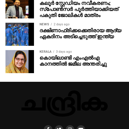
കലൂർ സ്റ്റേഡിയം നവീകരണം;
സ്പോൺസർ പൂർത്തിയാക്കിയത്
പകുതി ജോലികൾ മാത്രം
NEWS
2 days ago
ദക്ഷിണാഫ്രിക്കക്കെതിരായ ആദ്യ
ഏകദിനം അടിച്ചെടുത്ത് ഇന്ത്യ
KERALA
3 days ago
കൊയിലാണ്ടി എംഎല്‍എ
കാനത്തില്‍ ജമീല അന്തരിച്ചു