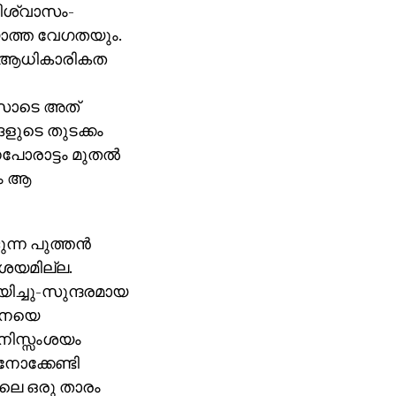
വിശ്വാസം-
യാത്ത വേഗതയും.
ന്-ആധികാരികത
്‌സോടെ അത്
ങളുടെ തുടക്കം
ോരാട്ടം മുതല്‍
ും ആ
്ന പുത്തന്‍
ംശയമില്ല.
ിച്ചു-സുന്ദരമായ
റീനയെ
 നിസ്സംശയം
നോക്കേണ്ടി
ോലെ ഒരു താരം