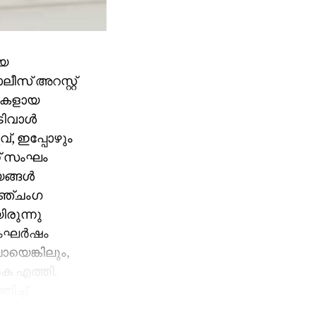
ിയ
ീസ് അറസ്റ്റ്
ശികളായ
ിവാള്‍
്, ഇപ്പോഴും
ന് സംഘം
ങ്ങള്‍
 അഞ്ചംഗ
രുന്നു
ംഘര്‍ഷം
യെങ്കിലും,
െ എത്തി.
ിച്ച്
‍ ഉടമ