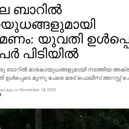
ല ബാറില്‍
യുധങ്ങളുമായി
ണം: യുവതി ഉള്‍പ്പ
േര്‍ പിടിയില്‍
രു ബാറില്‍ മാരകായുധങ്ങളുമായി നടത്തിയ അക്
തി ഉള്‍പ്പെടെ മൂന്നു പേരെ മരട് പൊലീസ് അറസ്റ്റ് ച
ays ago
on
November 18, 2025
7