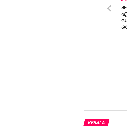
DON
ക
എക
ഡി
വ
KERALA