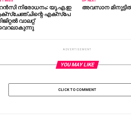
'T MISS
UP NEXT
റന്‍സി നിരോധനം: യു.എ.ഇ
അവസാന മിനുട്ടില
്‌സ്‌ചേഞ്ചിന്റെ എക്‌സ്‌പേ
ജിറ്റല്‍ വാലറ്റ്
ൈറലാകുന്നു
ADVERTISEMENT
YOU MAY LIKE
CLICK TO COMMENT