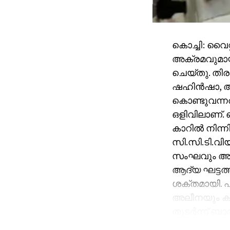
കൊച്ചി: വൈറ
അക്രമവുമായി 
ചെയ്തു. തി
ഷഹിന്‍ഷാ, അല
കൊണ്ടുവന്നത
ഒളിവിലാണ്. 
കാറില്‍ നിന്
സി.സി.ടി.വിയ
സംഘവും അവി
ആദ്യ ഘട്ടത്
ശക്തമായി. പ
അലീനയും കൂട
തുടര്‍ന്ന് ബാ
അഞ്ചുതവണ വ