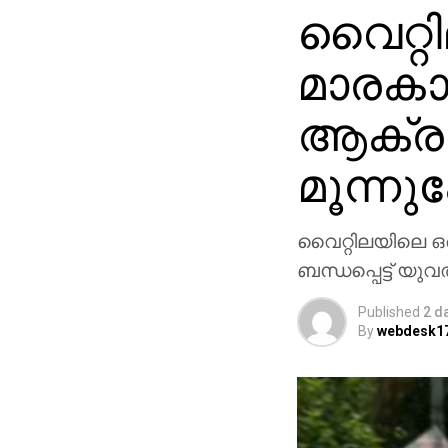
വൈറ്റി
മാരകാ
ആക്രമ
മൂന്നുപ
വൈറ്റിലയിലെ ഒ
ബന്ധപ്പെട്ട് യുവ
Published
2 d
By
webdesk1