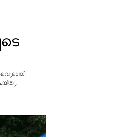
െടെ
രമവുമായി
െയ്തു.