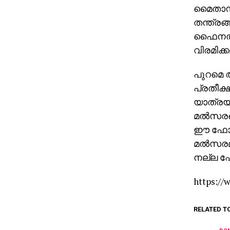
മൈതാനത
തന്ത്രങ
ഫൈനല്‍ 
വിരമിക്
പുറമെ ആ
പ്രതീക്ഷ
യാത്രയി
മല്‍സരങ
ഈ ഫോമില
മല്‍സര
നല്ല ഫ
https:/
RELATED T