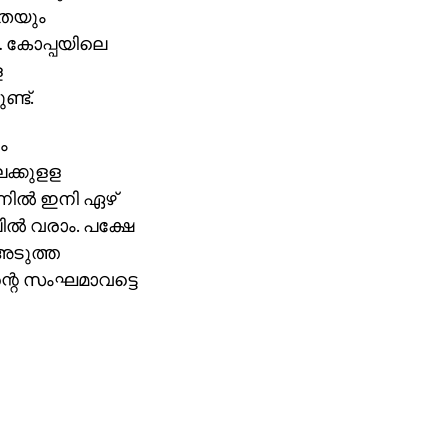
ഗതയും
… കോപ്പയിലെ
ള
്ട്.
ം
േക്കുളള
നില്‍ ഇനി ഏഴ്
ല്‍ വരാം. പക്ഷേ
 അടുത്ത
്റെ സംഘമാവട്ടെ