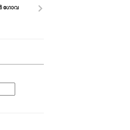
്‍ ഗോവ