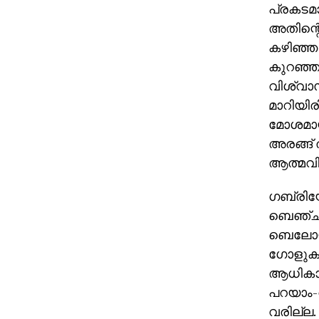
പ്രകടമാ
അതിന്റ
കഴിഞ്ഞ
കുറഞ്ഞ
വിശ്വാസ
മാറിയിര
മോശമായി
അരങ്ങ് 
ആത്മവിശ
ഗബ്രിയേ
ബെഞ്ച് 
ബെലോയില
ഗോളുകളി
ആധികാരി
പറയാം-റ
വരില്ല.