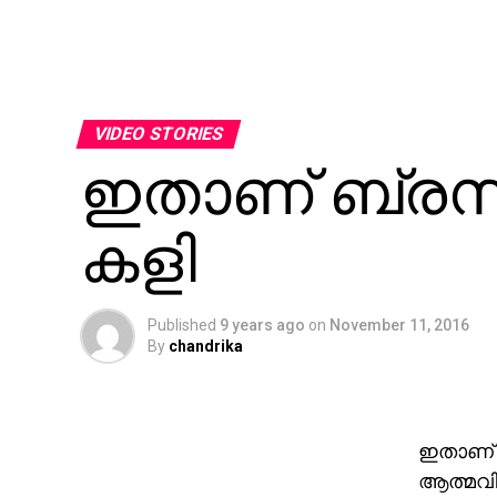
VIDEO STORIES
ഇതാണ് ബ്രസ
കളി
Published
9 years ago
on
November 11, 2016
By
chandrika
ഇതാണ് 
ആത്മവിശ