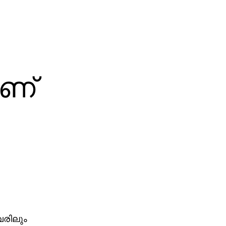
ാണ്
വരിലും