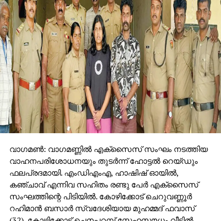
വാഗമണ്‍: വാഗമണ്ണില്‍ എക്സൈസ് സംഘം നടത്തിയ
വാഹനപരിശോധനയും തുടര്‍ന്ന് ഹോട്ടല്‍ റെയ്ഡും
ഫലപ്രദമായി. എംഡിഎംഎ, ഹാഷിഷ് ഓയില്‍,
കഞ്ചാവ് എന്നിവ സഹിതം രണ്ടു പേര്‍ എക്സൈസ്
സംഘത്തിന്റെ പിടിയില്‍. കോഴിക്കോട് ചെറുവണ്ണൂര്‍
റഹിമാന്‍ ബസാര്‍ സ്വദേശിയായ മുഹമ്മദ് ഫവാസ്
(32), കോഴിക്കോട് ചെനപറമ്പ് സ്നേഹസൗധം വീട്ടില്‍