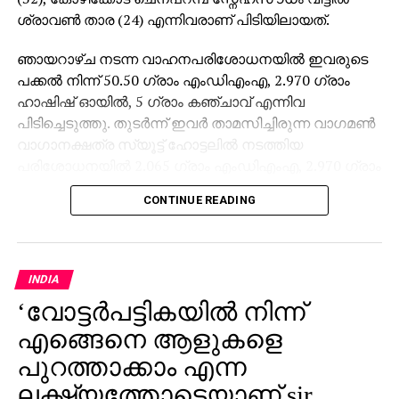
ശ്രാവണ്‍ താര (24) എന്നിവരാണ് പിടിയിലായത്.
ഞായറാഴ്ച നടന്ന വാഹനപരിശോധനയില്‍ ഇവരുടെ
പക്കല്‍ നിന്ന് 50.50 ഗ്രാം എംഡിഎംഎ, 2.970 ഗ്രാം
ഹാഷിഷ് ഓയില്‍, 5 ഗ്രാം കഞ്ചാവ് എന്നിവ
പിടിച്ചെടുത്തു. തുടര്‍ന്ന് ഇവര്‍ താമസിച്ചിരുന്ന വാഗമണ്‍
വാഗാനക്ഷത്ര സ്യൂട്ട് ഹോട്ടലില്‍ നടത്തിയ
പരിശോധനയില്‍ 2.065 ഗ്രാം എംഡിഎംഎ, 2.970 ഗ്രാം
ഹാഷിഷ് ഓയില്‍, 3,75,000 പണവും കൂടി കണ്ടെത്തി.
CONTINUE READING
2025 നവംബര്‍ 11ന് ആലപ്പുഴ അരൂരില്‍ വച്ച് 430 ഗ്രാം
എംഡിഎംഎയുമായി അറസ്റ്റിലായ ശ്രീമോന്റെ
ഭാര്യയാണ് ശ്രാവണ്‍ താര. ശ്രീമോന്‍ നിലവില്‍
മയക്കുമരുന്ന് കേസില്‍ ജയിലിലാണ്. മുഹമ്മദ്
INDIA
ഫവാസിനെതിരെയും നിരവധി മയക്കുമരുന്നുകടത്ത്
‘വോട്ടര്‍പട്ടികയില്‍ നിന്ന്
കേസുകള്‍ നിലവിലുണ്ടന്ന് എക്സൈസ് അറിയിച്ചു.
എങ്ങെനെ ആളുകളെ
ആലപ്പുഴയിലെ കേസുമായി ബന്ധപ്പെട്ട് ഒളിവില്‍
പുറത്താക്കാം എന്ന
കഴിയുന്നതിനാലാണ് ഇവര്‍ വാഗമണ്ണില്‍
ലക്ഷ്യത്തോടെയാണ് sir
എത്തിയതെന്നാണ് എക്സൈസ് സംഘം കണ്ടത്തിയത്.