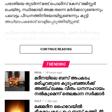
പരാതിയെ തുടര്‍ന്ന് മരട് പൊലീസ് കേസ് രജിസ്റ്റര്‍
ചെയ്തു. സ്ഥിരമായി അമ്മ തന്നെ മര്‍ദിക്കാറുണ്ടെന്നും
പലവട്ടം പീഡനത്തിനിരയായിട്ടുണ്ടെന്നും കുട്ടി
അധ്യാപകരോട് വെളിപ്പെടുത്തിയിട്ടുണ്ട്.
കുട്ടിയെ വൈദ്യപരിശോധനക്കും മേല്‍ചികിത്സക്കും
ആശുപത്രിയില്‍ പ്രവേശിപ്പിച്ചിരിക്കുകയാണ്. തുടര്‍
നടപടികള്‍ തുടരുന്നതായി പൊലീസ് അറിയിച്ചു.
CONTINUE READING
TRENDING
INDIA
18 hours ago
മദീനയിലെ ബസ് അപകടം;
മരിച്ചവരുടെ കുടുംബങ്ങള്‍ക്ക്
അഞ്ച് ലക്ഷം വീതം ധനസഹായം
നല്‍കുമെന്ന് തെലങ്കാന സര്‍ക്കാര്‍
GULF
1 day ago
മക്കമദീന ഹൈവേയില്‍
ഭീകരാപകടം: ഉംറ ബസ് കത്തി, 40