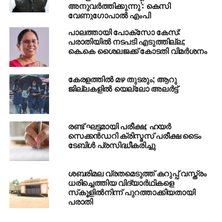
അനുവര്‍ത്തിക്കുന്നു’: കെസി
പരിശോധിക്കുമ്പോള്‍ മണ്‍സൂണ്‍ ആദ്യമായി നേരത്തെ
വേണുഗോപാല്‍ എംപി
എത്തിയത് 1990ലായിരുന്നു.
പാലത്തായി പോക്സോ കേസ്:
പരാതിയില്‍ നടപടി എടുത്തില്ല;
RELATED TOPICS:
HEAVYRAIN
KERALA
NEWS
കെ.കെ ശൈലജക്ക് കോടതി വിമര്‍ശനം
ORANGE ALERT
RED ALERT
UP NEXT
കേരളത്തില്‍ മഴ തുടരും; ആറു
സംസ്ഥാനത്ത് കോവിഡ് കേസുകള്‍
ജില്ലകളില്‍ യെല്ലോ അലര്‍ട്ട്
വര്‍ധിക്കുന്നു; ഈ മാസം റിപ്പോര്‍ട്ട് ചെയ്തത് 273
കേസുകള്‍
DON'T MISS
രണ്ട് ഘട്ടമായി പരീക്ഷ; ഹയര്‍
അവര്‍ക്ക് ദുരിതം വന്നു കഴിഞ്ഞപ്പോള്‍ അവരെ
സെക്കന്‍ഡറി ക്രിസ്മസ് പരീക്ഷ ടൈം
സഹായിച്ചു, 88 വയസുള്ള അവര്‍ ബിജെപിയില്‍
ടേബിള്‍ പ്രസിദ്ധീകരിച്ചു
ചേര്‍ന്നതിന് ഞങ്ങള്‍ എന്തു പറയാന്‍: വിഡി
സതീശന്‍
ശബരിമല വ്രതമെടുത്ത് കറുപ്പ് വസ്ത്രം
ധരിച്ചെത്തിയ വിദ്യാര്‍ഥികളെ
സ്‌കൂളില്‍നിന്ന് പുറത്താക്കിയതായി
പരാതി