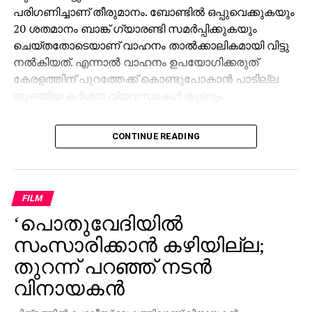
പരിഗണിച്ചാണ് തീരുമാനം. ബോണ്ടില്‍ ഒപ്പുവെക്കുകയും
20 ശതമാനം ബാങ്ക് ഗ്യാരണ്ടി സമര്‍പ്പിക്കുകയും
ചെയ്തതോടെയാണ് വാഹനം താല്‍ക്കാലികമായി വിട്ടു
നല്‍കിയത്. എന്നാല്‍ വാഹനം ഉപയോഗിക്കരുത്
കേരളത്തിന് പുറത്തേക്ക് കൊണ്ടുപോകാന്‍ പാടില്ല
തുടങ്ങിയ കര്‍ശന വ്യവസ്ഥകള്‍ തുടരും.
ഭൂട്ടാനില്‍ നിന്ന് നികുതി വെട്ടിച്ച് വാഹനങ്ങള്‍
CONTINUE READING
കേരളത്തിലേക്ക് കടത്തിയതുമായി ബന്ധപ്പെട്ട കസ്റ്റംസ്
റെയ്ഡിനിടെയാണ് അമിത്തിന്റെ വാഹനങ്ങളും
ഗാരേജിലുള്ള മറ്റ് വാഹനങ്ങളും പിടിച്ചെടുത്തത്. അമിത്
ചക്കാലക്കല്‍ ഒന്നിലധികം തവണ കസ്റ്റംസ് മുന്നില്‍
FILM
ഹാജരായി രേഖകള്‍ സമര്‍പ്പിച്ചിരുന്നു. ഗാരേജില്‍
‘പൊതുവേദിയില്‍
നിന്നുള്ള വാഹനങ്ങള്‍
സംസാരിക്കാന്‍ കഴിയില്ല;
അറ്റകുറ്റപ്പണിക്കെത്തിച്ചതാണെന്ന് അമിത് വ്യക്തമാക്കി.
വാഹനങ്ങളുടെ യഥാര്‍ത്ഥ ഉടമകളും നേരത്തെ കസ്റ്റംസ്
തുറന്ന് പറഞ്ഞ് നടന്‍
ഉദ്യോഗസ്ഥരോട് ഹാജരായിരുന്നു. ഭൂട്ടാന്‍, നേപ്പാള്‍
വിനായകന്‍
റൂട്ടുകളിലൂടെ ലാന്‍ഡ് ക്രൂയിസര്‍, ഡിഫന്‍ഡര്‍
പോലുള്ള ആഡംബര കാറുകള്‍ വ്യാജ രേഖകളുടെ