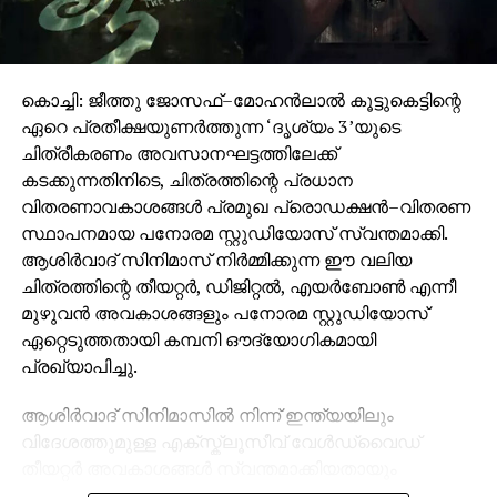
കൊച്ചി: ജീത്തു ജോസഫ്–മോഹൻലാൽ കൂട്ടുകെട്ടിന്റെ
ഏറെ പ്രതീക്ഷയുണർത്തുന്ന ‘ദൃശ്യം 3’യുടെ
ചിത്രീകരണം അവസാനഘട്ടത്തിലേക്ക്
കടക്കുന്നതിനിടെ, ചിത്രത്തിന്റെ പ്രധാന
വിതരണാവകാശങ്ങൾ പ്രമുഖ പ്രൊഡക്ഷൻ–വിതരണ
സ്ഥാപനമായ പനോരമ സ്റ്റുഡിയോസ് സ്വന്തമാക്കി.
ആശിർവാദ് സിനിമാസ് നിർമ്മിക്കുന്ന ഈ വലിയ
ചിത്രത്തിന്റെ തീയറ്റർ, ഡിജിറ്റൽ, എയർബോൺ എന്നീ
മുഴുവൻ അവകാശങ്ങളും പനോരമ സ്റ്റുഡിയോസ്
ഏറ്റെടുത്തതായി കമ്പനി ഔദ്യോഗികമായി
പ്രഖ്യാപിച്ചു.
ആശിർവാദ് സിനിമാസിൽ നിന്ന് ഇന്ത്യയിലും
വിദേശത്തുമുള്ള എക്സ്ക്ലൂസീവ് വേൾഡ്‌വൈഡ്
തീയറ്റർ അവകാശങ്ങൾ സ്വന്തമാക്കിയതായും
സോഷ്യൽ മീഡിയയിൽ പങ്കുവെച്ച പ്രസ്താവനയിൽ