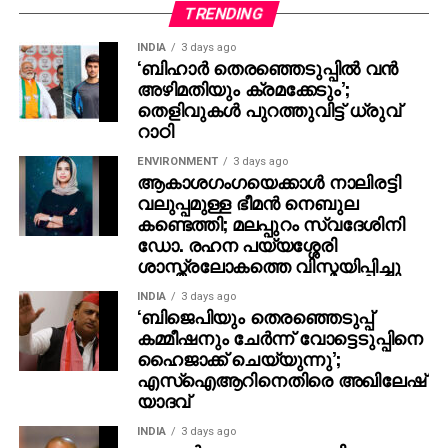
പങ്കെടുക്കാന്‍ താല്‍പര്യമില്ലെന്നല്ല,
TRENDING
താല്‍പര്യമുണ്ട്’പക്ഷേ കഴിയുന്നില്ല. പിന്നെ പത്ത്
INDIA
3 days ago
പേരില്‍ രണ്ടുപേര്‍ എനിക്കു ചൊറിയും എന്റെ
‘ബിഹാർ തെരഞ്ഞെടുപ്പിൽ വൻ
സ്വഭാവത്തിന് അനുസരിച്ച് ഞാന്‍ എന്തെങ്കിലുമൊക്കെ
അഴിമതിയും ക്രമക്കേടും’;
പറയാം, അതാണ് പിന്നെ പ്രശ്‌നമാകുന്നത്.
തെളിവുകൾ പുറത്തുവിട്ട് ധ്രുവ്
റാഠി
അതിനേക്കാള്‍ നല്ലത് വീടിനുള്ളില്‍ ഇരിക്കുക
തന്നെയാണ്, എന്നാണ് വിനായകന്‍ വ്യക്തമാക്കിയത്.
ENVIRONMENT
3 days ago
ആകാശഗംഗയെക്കാള്‍ നാലിരട്ടി
വലുപ്പമുള്ള ഭീമന്‍ നെബുല
കണ്ടെത്തി; മലപ്പുറം സ്വദേശിനി
ഡോ. രഹന പയ്യശ്ശേരി
ശാസ്ത്രലോകത്തെ വിസ്മയിപ്പിച്ചു
INDIA
3 days ago
‘ബിജെപിയും തെരഞ്ഞെടുപ്പ്
കമ്മീഷനും ചേർന്ന് വോട്ടെടുപ്പിനെ
ഹൈജാക്ക് ചെയ്യുന്നു’;
എസ്ഐആറിനെതിരെ അഖിലേഷ്
യാദവ്
INDIA
3 days ago