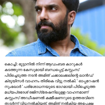
2013ൽ പുറത്തിറങ്ങിയ ആദ്യഭാഗം ബോക്‌സ്
ഓഫീസിൽ വൻ വിജയം നേടി; 2021ൽ രണ്ടാം ഭാഗം
ആമസോൺ പ്രൈം വീഡിയോയിലൂടെ OTT
റിലീസായിരുന്നു. കുടുംബത്തെ സംരക്ഷിക്കാൻ കേബിൾ
ടിവി നെറ്റ്‌വർക്കുടമ ജോര്‍ജുകുട്ടി (മോഹൻലാൽ)
നടത്തുന്ന കഠിന പോരാട്ടമാണ് കഥയുടെ പ്രമേയം.
കൊച്ചി: ഭൂട്ടാനില്‍ നിന്ന് ആഡംബര കാറുകള്‍
കടത്തുന്ന കേസുമായി ബന്ധപ്പെട്ട് കസ്റ്റംസ്
പിടിച്ചെടുത്ത നടന്‍ അമിത് ചക്കാലക്കലിന്റെ ലാന്‍ഡ്
ക്രൂയിസര്‍ വാഹനം തിരികെ വിട്ടു നല്‍കി. ‘ ഓപ്പറേഷന്‍
നുംഖോര്‍ ‘ പരിശോധനയുടെ ഭാഗമായി പിടിച്ചെടുത്ത
മധ്യപ്രദേശ് രജിസ്‌ട്രേഷനിലുള്ള വാഹനമാണ്
കസ്റ്റംസ് അഡീഷണല്‍ കമ്മീഷണറുടെ ഉത്തരവിനെ
തുടര്‍ന്ന് വിട്ടുനല്‍കിയത്. അമിത് നല്‍കിയ അപേക്ഷ