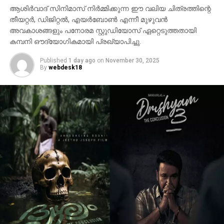
ആശിർവാദ് സിനിമാസ് നിർമ്മിക്കുന്ന ഈ വലിയ ചിത്രത്തിന്റെ
തീയറ്റർ, ഡിജിറ്റൽ, എയർബോൺ എന്നീ മുഴുവൻ
അവകാശങ്ങളും പനോരമ സ്റ്റുഡിയോസ് ഏറ്റെടുത്തതായി
കമ്പനി ഔദ്യോഗികമായി പ്രഖ്യാപിച്ചു.
Published
1 day ago
on
November 30, 2025
By
webdesk18