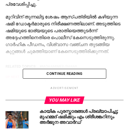
പ്രവേശിപ്പിച്ചു.
മുറിവിന് തുന്നലിട്ട ശേഷം ആസ്പത്രിയില്‍ കഴിയുന്ന
ഷമി ഡോക്ടര്‍മാരുടെ നിരീക്ഷണത്തിലാണ്. അടുത്തിടെ
ഷമിയുടെ ഭാര്യയുടെ പരാതിയെത്തുടര്‍ന്ന്
അദ്ദേഹത്തിനെതിരെ പൊലീസ് കേസെടുത്തിരുന്നു.
ഗാര്‍ഹിക പീഡനം, വിശ്വാസ വഞ്ചന തുടങ്ങിയ
കുറ്റങ്ങള്‍ ചുമത്തിയാണ് കേസെടുത്തിരിക്കുന്നത്.
RELATED TOPICS:
MOHAMMED SHAMI
CONTINUE READING
UP NEXT
ഗൂര്‍ഖ ജനമുക്തിയും പുറത്തേക്ക്; എന്‍.ഡി.എ
അപ്രസക്തമാകുന്നു
ADVERTISEMENT
DON'T MISS
YOU MAY LIKE
ഖത്തറിന് ഐക്യരാഷ്ട്ര സഭ സെക്രട്ടറി
ജനറലിന്റെ പ്രശംസ
കായിക പുരസ്കാരങ്ങൾ പ്രഖ്യാപിച്ചു;
മുഹമ്മദ് ഷമിക്കും എം ശ്രീശങ്കറിനും
അർജുന അവാർഡ്