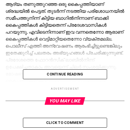
ആദ്യം തണുത്തുറഞ്ഞ ഒരു കൈപ്പത്തിയാണ്
ശ്രദ്ധയില്‍ പെട്ടത്. തുടര്‍ന്ന് നടത്തിയ പരിശോധനയില്‍
സമീപത്തുനിന്ന് കിട്ടിയ ബാഗില്‍നിന്നാണ് ബാക്കി
കൈപ്പത്തികള്‍ കിട്ടിയതെന്ന് പ്രദേശവാസികള്‍
പറയുന്നു. എവിടെനിന്നാണ് ഇവ വന്നതെന്നോ ആരാണ്
കൈപ്പത്തികള്‍ വെട്ടിമാറ്റിയതെന്നോ വ്യക്തമല്ല.
പൊലീസ് എത്തി അന്വേഷണം ആരംഭിച്ചിട്ടുണ്ടെങ്കിലും
ഇതേക്കുറിച്ച് പലതരം അഭ്യൂഹങ്ങള്‍ പ്രചരിക്കുന്നുണ്ട്.
പ്രദേശത്തെ ഫോറന്‍സിക് ലാബില്‍നിന്ന്
ഉപേക്ഷിച്ചതാകാം അവയെന്ന് ചിലര്‍ സംശയിക്കുന്നു.
മോഷണക്കുറ്റം ആരോപിച്ച് വെട്ടിമാറ്റിയ
CONTINUE READING
കൈപ്പത്തികളാകാം അവെയന്നും സംശയമുണ്ട്.
ആസ്പത്രികളില്‍ സൂക്ഷിച്ച മൃതദേഹങ്ങളില്‍നിന്ന്
ADVERTISEMENT
മുറിച്ചുമാറ്റിയതായിരിക്കും അവയെന്നാണ് മറ്റൊരു
YOU MAY LIKE
നിഗമനം. അവയവങ്ങള്‍ മോഷ്ടിക്കുന്ന മാഫിയകളുടെ
പങ്കും ആളുകള്‍ നിഷേധിക്കുന്നില്ല.
കൈപ്പത്തികളില്‍നിന്ന് കിട്ടിയ വിരലടയാളം ഉപയോഗിച്ച്
പൊലീസ് അന്വേഷണം ഊര്‍ജിതമാക്കിയിട്ടുണ്ട്.
CLICK TO COMMENT