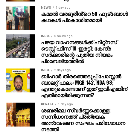
കൂടുതല്‍ ജാഗ്രത പാലിക്കണമെന്നും ഗൂഗിള്‍
NEWS
1 day ago
കമാൽ വരദൂരിൻ്റെ 50 ഫുട്ബോൾ
വ്യക്തമാക്കി.
കഥകൾ പ്രകാശിതമായി
INDIA
5 hours ago
പഴയ വാഹനങ്ങള്‍ക്ക് ഫിറ്റ്‌നസ്
ടെസ്റ്റ് ഫീസ് 10 ഇരട്ടി; കേന്ദ്ര
സര്‍ക്കാരിന്റെ പുതിയ നിയമം
പ്രാബല്യത്തില്‍
INDIA
2 days ago
ബീഹാർ തിരഞ്ഞെടുപ്പ് പോസ്റ്റൽ
ബാലറ്റ് ഫലം: MGB 142, NDA 98;
എന്തുകൊണ്ടാണ് ഇത് ഇവിഎമ്മിന്
എതിരായിരിക്കുന്നത്?
KERALA
1 day ago
ശബരിമല സ്വര്‍ണ്ണക്കൊള്ള;
സന്നിധാനത്ത് പ്രത്യേക
അന്വേഷണ സംഘം പരിശോധന
നടത്തി