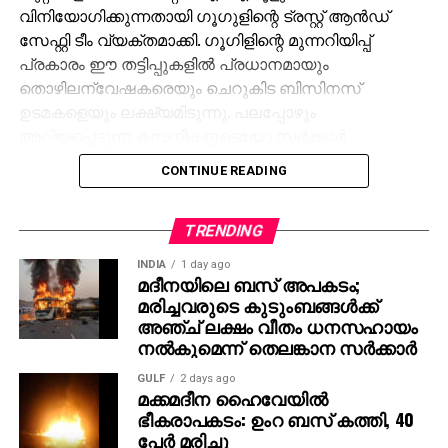
വിനിയോഗിക്കുന്നതായി ഗൂഗുളിന്റെ ട്രസ്റ്റ് ആന്‍ഡ്
സേഫ്റ്റി ടീം വ്യക്തമാക്കി. ഗൂഗിളിന്റെ മുന്നറിയിപ്പ്
പ്രകാരം ഈ തട്ടിപ്പുകളില്‍ പ്രധാനമായും
തൊഴിലന്വേഷകരെയും ചെറുകിട ബിസിനസ്
ഉടമകളെയും ലക്ഷ്യമിടുന്നു. പലപ്പോഴും
അറിയപ്പെടുന്ന കമ്പനികളുടെയോ സര്‍ക്കാര്‍
ഏജന്‍സികളുടെയോ പേരില്‍ വ്യാജ ജോലി
CONTINUE READING
ലിസ്റ്റിംഗുകള്‍ സൃഷ്ടിക്കപ്പെടുന്നു. ഇരകളോട്
വ്യക്തിഗത വിവരങ്ങള്‍ പങ്കിടാനും, ജോലി
പ്രോസസ്സിംഗ് ഫീസ് എന്ന പേരില്‍ പണം അടയ്ക്കാനും
TRENDING
ആവശ്യപ്പെടുന്നതാണ് സാധാരണ രീതി. ചിലര്‍
INDIA
1 day ago
മാല്‍വെയര്‍ ഇന്‍സ്റ്റാള്‍ ചെയ്യാനോ ഡാറ്റ
മദീനയിലെ ബസ് അപകടം;
മരിച്ചവരുടെ കുടുംബങ്ങള്‍ക്ക്
മോഷ്ടിക്കാനോ ലക്ഷ്യമിട്ടുള്ള വ്യാജ അഭിമുഖ
അഞ്ച് ലക്ഷം വീതം ധനസഹായം
സോഫ്റ്റ്‌വെയറുകളും അയക്കുന്നു. ഇത്തരം തട്ടിപ്പുകള്‍
നല്‍കുമെന്ന് തെലങ്കാന സര്‍ക്കാര്‍
വ്യക്തികള്‍ക്കും സ്ഥാപനങ്ങള്‍ക്കും ഗുരുതരമായ
ഭീഷണിയാണെന്ന് ഗൂഗിള്‍ മുന്നറിയിപ്പ് നല്‍കി.
GULF
2 days ago
മക്കമദീന ഹൈവേയില്‍
നിയമാനുസൃത തൊഴിലുടമകള്‍ ഒരിക്കലും സാമ്പത്തിക
ഭീകരാപകടം: ഉംറ ബസ് കത്തി, 40
വിവരങ്ങളോ പേയ്‌മെന്റെ് ആവശ്യങ്ങളോ
പേര്‍ മരിച്ചു
ഉന്നയിക്കില്ലെന്നും ഉപയോക്താക്കള്‍ ഓണ്‍ലൈനില്‍