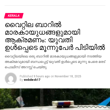
RELATED TOPICS:
UP NEXT
KERALA
കേരളതീരത്ത് കനത്ത കാറ്റിനും തിരമാലക്കും
വൈറ്റില ബാറില്‍
സാധ്യത : കടലില്‍ പോകരുതെന്നു മുന്നറിയിപ്പ്
മാരകായുധങ്ങളുമായി
DON'T MISS
ലങ്കയില്‍ തീ അണയുന്നു; കലാപത്തെ അപലപിച്ച്
ആക്രമണം: യുവതി
ബുദ്ധസന്യാസി റാലി
ഉള്‍പ്പെടെ മൂന്നുപേര്‍ പിടിയില്‍
വൈറ്റിലയിലെ ഒരു ബാറില്‍ മാരകായുധങ്ങളുമായി നടത്തിയ
അക്രമവുമായി ബന്ധപ്പെട്ട് യുവതി ഉള്‍പ്പെടെ മൂന്നു പേരെ മരട്
പൊലീസ് അറസ്റ്റ് ചെയ്തു.
Published
9 hours ago
on
November 18, 2025
By
webdesk17