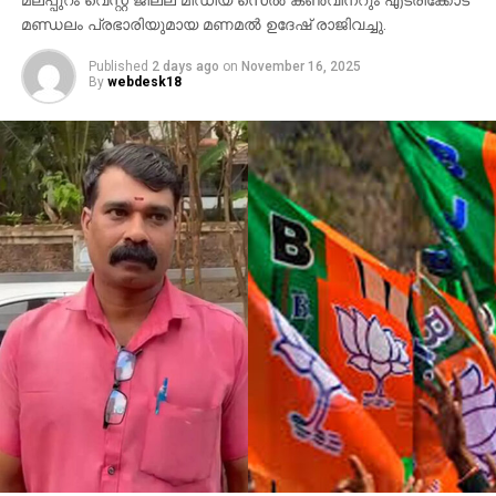
മലപ്പുറം വെസ്റ്റ് ജില്ല മീഡിയ സെല്‍ കണ്‍വീനറും എടരിക്കോട്
ചെയ്തു.
മണ്ഡലം പ്രഭാരിയുമായ മണമല്‍ ഉദേഷ് രാജിവച്ചു.
Published
2 days ago
on
November 16, 2025
By
webdesk18