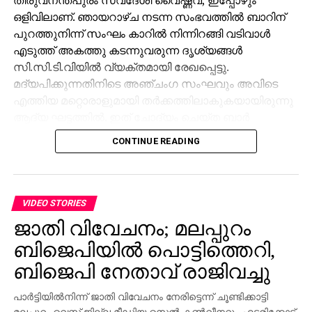
ഒളിവിലാണ്. ഞായറാഴ്ച നടന്ന സംഭവത്തില്‍ ബാറിന്
പുറത്തുനിന്ന് സംഘം കാറില്‍ നിന്നിറങ്ങി വടിവാള്‍
എടുത്ത് അകത്തു കടന്നുവരുന്ന ദൃശ്യങ്ങള്‍
സി.സി.ടി.വിയില്‍ വ്യക്തമായി രേഖപ്പെട്ടു.
മദ്യപിക്കുന്നതിനിടെ അഞ്ചംഗ സംഘവും അവിടെ
എത്തിയ മറ്റൊരാളുമായി തര്‍ക്കത്തിലാകുകയായിരുന്നു
ആദ്യ ഘട്ടത്തില്‍. ഇത് ചോദ്യം ചെയ്ത ബാര്‍
ജീവനക്കാരുമായി സംഘര്‍ഷം ശക്തമായി. പ്രതികളുടെ
CONTINUE READING
സംഘം ആദ്യം ബാറില്‍ നിന്ന് പുറത്തുപോയെങ്കിലും,
അലീനയും കൂട്ടരും കുറച്ച് സമയത്തിനുശേഷം
വടിവാളുമായി തിരികെ എത്തി. തുടര്‍ന്ന് ബാര്‍
ജീവനക്കാര്‍ക്ക് മര്‍ദനമേല്‍ക്കുകയും അക്രമം
VIDEO STORIES
ആവര്‍ത്തിച്ച് അഞ്ചുതവണ വരെ തിരിച്ചെത്തി
ജാതി വിവേചനം; മലപ്പുറം
ആക്രമണം നടത്തിയതായും ബാര്‍ ഉടമ നല്‍കിയ
ബിജെപിയില്‍ പൊട്ടിത്തെറി,
പരാതിയില്‍ പറയുന്നു. വിദ്യാഭ്യാസ
ആവശ്യങ്ങള്‍ക്കായി എറണാകുളത്ത് എത്തിയവരാണ്
ബിജെപി നേതാവ് രാജിവച്ചു
പ്രതികളെന്ന് പൊലീസ് കണ്ടെത്തിയിട്ടുണ്ട്.
പാര്‍ട്ടിയില്‍നിന്ന് ജാതി വിവേചനം നേരിട്ടെന്ന് ചൂണ്ടിക്കാട്ടി
സംഭവത്തില്‍ അലീനയുടെ കൈക്ക് പരുക്കേല്‍ക്കുകയും