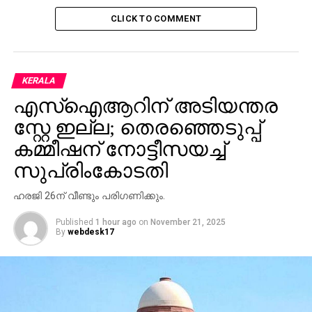
CLICK TO COMMENT
KERALA
എസ്ഐആറിന് അടിയന്തര
സ്റ്റേ ഇല്ല; തെരഞ്ഞെടുപ്പ്
കമ്മീഷന് നോട്ടീസയച്ച്
സുപ്രിംകോടതി
ഹരജി 26ന് വീണ്ടും പരിഗണിക്കും.
Published
1 hour ago
on
November 21, 2025
By
webdesk17