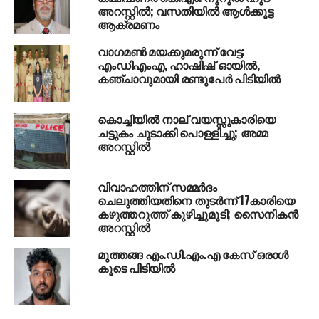
അറസ്റ്റില്‍; വസതിയില്‍ ആള്‍ക്കൂട്ട
RELATED TOPICS:
ARREST
ASHRAF HAMZA
DRUGS
ആക്രമണം
KHALIDH RAHMAN
NEWS
വാഗമണ്‍ മയക്കുമരുന്ന് വേട്ട:
UP NEXT
‘സിനിമയിലുള്ള ആളാണ്, മഞ്ഞുമ്മൽ
എംഡിഎംഎ, ഹാഷിഷ് ഓയില്‍,
ബോയ്‌സിൽ ഡ്രൈവറായി അഭിനയിച്ചിട്ടുണ്ട്’;
കഞ്ചാവുമായി രണ്ടുപേര്‍ പിടിയില്‍
എക്‌സൈസെത്തിയത്
സംവിധായകരാണെന്നറിയാതെ
കൊച്ചിയില്‍ നാല് വയസ്സുകാരിയെ
ചട്ടുകം ചൂടാക്കി പൊള്ളിച്ചു; അമ്മ
DON'T MISS
ചന്ദ്രിക ആഴ്ചപ്പതിപ്പ് വീണ്ടും അച്ചടിയിലേക്ക്
അറസ്റ്റില്‍
വിവാഹത്തിന് സമ്മര്‍ദം
ചെലുത്തിയതിനെ തുടര്‍ന്ന് 17കാരിയെ
കഴുത്തറുത്ത് കുഴിച്ചുമൂടി; സൈനികന്‍
അറസ്റ്റില്‍
മുത്തങ്ങ എം.ഡി.എം.എ കേസ് ഒരാള്‍
കൂടെ പിടിയില്‍