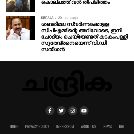
കൊല്ലത്ത് വന്‍ തീപിടിത്തം
KERALA
20 hours ago
ശബരിമല സ്വര്‍ണക്കൊള്ള
സിപിഎമ്മിന്റെ അറിവോടെ, ഇനി
ചോദ്യം ചെയ്യേണ്ടത് കടകംപള്ളി
സുരേന്ദ്രനെയെന്ന് വി.ഡി
സതീശന്‍
HOME
PRIVACY POLICY
IMPRESSUM
ABOUT US
NEWS
NRI