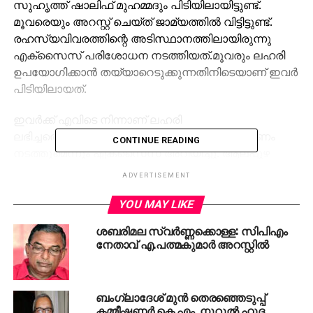
സുഹൃത്ത് ഷാലിഫ് മുഹമ്മദും പിടിയിലായിട്ടുണ്ട്.
മൂവരെയും അറസ്റ്റ് ചെയ്ത് ജാമ്യത്തില്‍ വിട്ടിട്ടുണ്ട്.
രഹസ്യവിവരത്തിന്റെ അടിസ്ഥാനത്തിലായിരുന്നു
എക്‌സൈസ് പരിശോധന നടത്തിയത്.മൂവരും ലഹരി
ഉപയോഗിക്കാൻ തയ്യാറെടുക്കുന്നതിനിടെയാണ് ഇവർ
പിടിയിലായത്.
ഇവർക്ക് എവിടെ നിന്നാണ് ലഹരി
ലഭിച്ചതെന്നതിനെക്കുറിച്ച് വിശദമായ അന്വേഷണം
CONTINUE READING
നടത്തുമെന്നും എക്‌സൈസ് അറിയിച്ചു.’ആലപ്പുഴ
ജിംഖാന’യാണ് ഖാലിദ് റഹ്മാന്‍റെ അവസാന സിനിമ.
ADVERTISEMENT
‘ഉണ്ട’, ‘തല്ലുമാല’, ‘അനുരാഗ കരിക്കിൻ വെള്ളം’,
തുടങ്ങിയ ഹിറ്റ് സിനിമകളും ഖാലിദ് റഹ്മാൻ സംവിധാനം
YOU MAY LIKE
ചെയ്തിട്ടുണ്ട്. ‘മഞ്ഞുമ്മൽ ബോയ്സ്’ എന്ന സിനിമയിൽ
ശബരിമല സ്വര്‍ണ്ണക്കൊള്ള: സിപിഎം
ശ്രദ്ധേയമായ വേഷവും ഖാലിദ് റഹ്മാൻ ചെയ്തിട്ടുണ്ട്.
നേതാവ് എ.പത്മകുമാര്‍ അറസ്റ്റില്‍
‘തമാശ’,’ഭീമന്റെ വഴി’ തുടങ്ങിയ സംവിധായകനാണ്
അഷ്‌റഫ് ഹംസ.തല്ലുമാല എന്ന ഹിറ്റ് സിനിമയുടെ
സഹരചിയതാവ് കൂടിയാണ് അഷ്റഫ് ഹംസ.
ബംഗ്ലാദേശ് മുന്‍ തെരഞ്ഞെടുപ്പ്
കമ്മീഷണര്‍ കെ.എം. നൂറുല്‍ ഹുദ