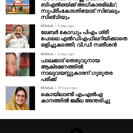
സിങ്‌വിയും
KERALA
3 days ago
ലേബര്‍ കോഡും പിഎം ശ്രീ
പോലെ എല്‍ഡിഎഫിലറിയിക്കാതെ
ഒളിച്ചുകടത്തി; വി.ഡി സതീശന്‍
KERALA
3 days ago
പാലക്കാട് തെരുവുനായ
ആക്രമണത്തില്‍
നാലുവയസ്സുകാരന് ഗുരുതര
പരിക്ക്
KERALA
19 hours ago
കൊയിലാണ്ടി എംഎല്‍എ
കാനത്തില്‍ ജമീല അന്തരിച്ചു