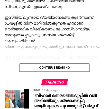
ഇസിജിയിലുണ്ടായ വ്യതിയാനത്തെ തുടര്‍ന്നാണ്
ഡ്യൂട്ടില്‍ നിന്ന് മാറി നില്‍ക്കുന്നത് എന്നാണ്
ഔദ്യോഗിക വിശദീകരണം. ദേഹാസ്വാസ്ഥ്യം
അനുഭവപ്പെടുകയും ഇന്നലെ വൈകിട്ട്
ആശുപത്രിയില്‍
പ്രവേശിപ്പിക്കപ്പെടുകയുമായിരുന്നുവെന്നാണ് വിവരം.
ഈ മാസം പതിനഞ്ചിന് പൊലീസ് ക്വാര്‍ട്ടേഴ്‌സില്‍
മരിച്ച നിലയില്‍ കണ്ടെത്തിയ പാലക്കാട് ചെര്‍പ്പുളശേരി
CONTINUE READING
സിഐ ബിനു തോമസിന്റെ ആത്മഹത്യാക്കുറിപ്പില്‍
അനാശാസ്യത്തിന് അറസ്റ്റ് ചെയ്യപ്പെട്ട സ്ത്രീയെ
പലവട്ടം ഡിവൈഎസ്പി പീഡിപ്പിച്ചെന്നാണ് പറയുന്നത്.
TRENDING
ഇത് ശെരിവെക്കുന്നതാണ് യുവതിയുടെ മൊഴി.
INDIA
2 days ago
വിഷയത്തില്‍ പാലക്കാട് എസ്പി അജിത് കുമാര്‍
‘ബിഹാർ തെരഞ്ഞെടുപ്പിൽ വൻ
സംസ്ഥാന പൊലീസ് മേധാവിക്ക് കൈമാറിയ
അഴിമതിയും ക്രമക്കേടും’;
റിപ്പോര്‍ട്ടിലാണ് മൊഴി വിവരങ്ങള്‍ ഉള്ളത്.
തെളിവുകൾ പുറത്തുവിട്ട് ധ്രുവ്
റാഠി
2014ല്‍ പാലക്കാട് സര്‍വീസില്‍ ഇരിക്കേ അനാശാസ്യ
ENVIRONMENT
2 days ago