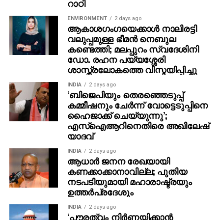
പ്രവര്‍ത്തനത്തിന് പിടിയിലായ സ്ത്രീയെ വീട്ടിലെത്തിച്ച്
ആകാശഗംഗയെക്കാള്‍ നാലിരട്ടി
ഉമേഷ് പീഡിപ്പിച്ചെന്നും കേസ് ഒതുക്കാമെന്ന് ഉറപ്പു
വലുപ്പമുള്ള ഭീമന്‍ നെബുല
നല്‍കിയെന്നും കുറിപ്പിലുണ്ട്. ഇത് യുവതി
കണ്ടെത്തി; മലപ്പുറം സ്വദേശിനി
ഡോ. രഹന പയ്യശ്ശേരി
സമ്മതിച്ചതായാണ് വിവരം. നിലവില്‍ സംസ്ഥാന
ശാസ്ത്രലോകത്തെ വിസ്മയിപ്പിച്ചു
പൊലീസ് മേധാവിക്ക് നല്‍കിയ റിപ്പോര്‍ട്ടില്‍
ഡിവൈഎസ്പി ഉമേഷിനെതിരെ പീഡനത്തിന്
INDIA
2 days ago
‘ബിജെപിയും തെരഞ്ഞെടുപ്പ്
കേസെടുക്കണമെന്ന് ഉണ്ടെന്നാണ് സൂചന.
കമ്മീഷനും ചേർന്ന് വോട്ടെടുപ്പിനെ
ഹൈജാക്ക് ചെയ്യുന്നു’;
എസ്ഐആറിനെതിരെ അഖിലേഷ്
യാദവ്
INDIA
2 days ago
ആധാർ ജനന രേഖയായി
കണക്കാക്കാനാവില്ല; പുതിയ
നടപടിയുമായി മഹാരാഷ്ട്രയും
ഉത്തർപ്രദേശും
INDIA
2 days ago
‘പൗരത്വം നിര്‍ണ്ണയിക്കാന്‍
ബിഎല്‍ഒയ്ക്ക് അധികാരമില്ല’;
സുപ്രീംകോടതിയോട് സിബലും