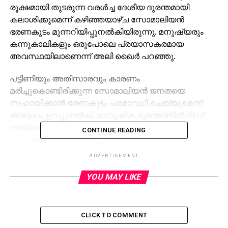
രൂക്ഷമായി തുടരുന്ന വരള്‍ച്ച ദേശീയ ദുരന്തമായി
കലാശിക്കുമെന്ന് കഴിഞ്ഞയാഴ്ച സോമാലിയന്‍
ഭരണകൂടം മുന്നറിയിപ്പുനല്‍കിയിരുന്നു. മനുഷ്യരും
കന്നുകാലികളും ഒരുപോലെ പ്രയാസകരമായ
അവസ്ഥയിലാണെന്ന് അലി ഖൈര്‍ പറഞ്ഞു.
പട്ടിണിയും അതിസാരവും കാരണം
മരിച്ചുകൊണ്ടിരിക്കുന്ന സോമാലിയന്‍ ജനതയെ
സഹായിക്കാന്‍ ഭരണകൂടം പരമാവധി ചെയ്യുമെന്ന്
അദ്ദേഹം ഉറപ്പുനല്‍കി. മാനുഷിക ദുരന്തത്തില്‍നിന്ന്
രാജ്യത്തെ രക്ഷിക്കാന്‍ അദ്ദേഹം അന്താരാഷ്ട്ര
CONTINUE READING
സഹായം അഭ്യര്‍ത്ഥിച്ചു. ബയ്‌ഡോ നഗരത്തിനു
ചുറ്റുമുള്ള ഗ്രാമങ്ങളെയാണ് പട്ടിണി ഏറ്റവും കൂടുതല്‍
ADVERTISEMENT
പിടിച്ചുലച്ചിരിക്കുന്നത്. മരിച്ചവരില്‍ ഏറെയും കുട്ടികളും
വൃദ്ധരുമാണ്.
YOU MAY LIKE
കടുത്ത കുടിവെള്ള ക്ഷമവും മേഖലയില്‍
അനുഭവപ്പെടുന്നുണ്ട്. 55 ലക്ഷം പേര്‍ ജലജന്യ
രോഗങ്ങളുടെ പിടിയിലാണ്. വെള്ളിയാഴ്ച മുതല്‍ 69
CLICK TO COMMENT
പേര്‍ കൊളറ ബാധിച്ച് മരിച്ചു. മലിന ജലമാണ് പകര്‍ച്ച