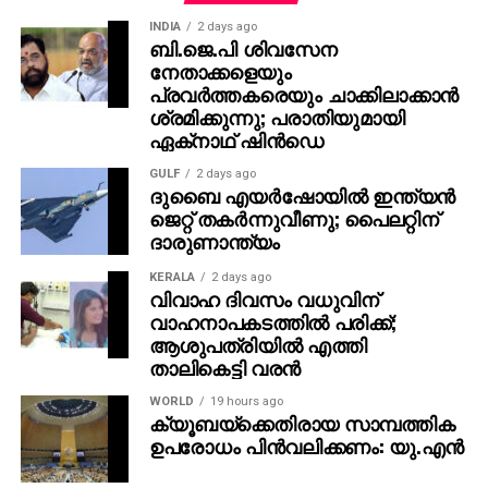
പൃഥ്വിരാജും ആ വേഷം മമ്മൂക്ക ചെയ്യണം എന്ന്
INDIA
2 days ago
നിര്‍ദേശിച്ചതെന്നും അദ്ദേഹം വെളിപ്പെടുത്തി. ജിതിന്‍
ബി.ജെ.പി ശിവസേന
നേതാക്കളെയും
കെ. ജോസ് പറഞ്ഞു പോലെ, വിനായകന്‍ അവതരിപ്പിച്ച
പ്രവര്‍ത്തകരെയും ചാക്കിലാക്കാന്‍
വേഷം തന്നെയാണ് ആദ്യം പൃഥ്വിരാജിന്
ശ്രമിക്കുന്നു; പരാതിയുമായി
പരിഗണിച്ചത്. മമ്മൂട്ടി കമ്പനി നിര്‍മിച്ച ‘കളങ്കാവല്‍’
ഏക്‌നാഥ് ഷിന്‍ഡെ
നവംബര്‍ 27ന് തീയേറ്ററുകളില്‍ റിലീസ് ചെയ്യും.
GULF
2 days ago
ദുബൈ എയര്‍ഷോയില്‍ ഇന്ത്യന്‍
ജെറ്റ് തകര്‍ന്നുവീണു; പൈലറ്റിന്
ദാരുണാന്ത്യം
KERALA
2 days ago
വിവാഹ ദിവസം വധുവിന്
വാഹനാപകടത്തില്‍ പരിക്ക്;
ആശുപത്രിയില്‍ എത്തി
താലികെട്ടി വരന്‍
WORLD
19 hours ago
ക്യൂബയ്ക്കെതിരായ സാമ്പത്തിക
ഉപരോധം പിന്‍വലിക്കണം: യു.എന്‍