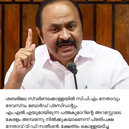
യു.ഡി.എഫ് സര്‍ക്കാരിന്റെ പദ്ധതി അട്ടിമറിച്ചു ഇ-
മാലിന്യ സംസ്‌കരണം പാളുന്നു
DON'T MISS
സാമ്പത്തിക വളര്‍ച്ച ലക്ഷ്യം ചൈന കുറച്ചു
ശബരിമല സ്വര്‍ണക്കൊള്ളയില്‍ സി.പി.എം നേതാവും
ദേവസ്വം ബോര്‍ഡ് പ്രസിഡന്റും
എം.എല്‍.എയുമായിരുന്ന പത്മകുമാറിന്റെ അറസ്റ്റോടെ
കേരളം അമ്പരന്നു നില്‍ക്കുകയാണെന്ന് പ്രതിപക്ഷ
നേതാവ് വി ഡി സതീശന്‍. ക്ഷേത്രം കൊള്ളയടിച്ച