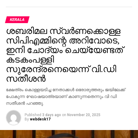
വ്യാധികള്‍ക്ക് കാരണം. സോമാലിയയില്‍ 50 ലക്ഷം
പേര്‍ അടിയന്തര സഹായം കാത്ത് കഴിയുന്നുണ്ടെന്ന്
യു.എന്‍ വിദഗ്ധര്‍ പറയുന്നു. രാജ്യത്തിന്റെ വിവിധ
KERALA
ഭാഗങ്ങളില്‍നിന്ന് ഭക്ഷണവും ചികിത്സയും തേടി
ശബരിമല സ്വര്‍ണക്കൊള്ള
തലസ്ഥാനമായ മൊഗാദിഷുവിലേക്ക് കൂട്ട പലായനം
സിപിഎമ്മിന്റെ അറിവോടെ,
തുടരുകയാണ്. 363,000 കുട്ടികള്‍ പോഷകാഹരം
ഇനി ചോദ്യം ചെയ്യേണ്ടത്
കിട്ടാതെ പ്രയാസപ്പെടുന്നുണ്ട്. 71,000 കുട്ടികള്‍ക്ക്
കടുത്ത പോഷകക്കുറവ് അനുഭവപ്പെടുന്നുണ്ടെന്നും
കടകംപള്ളി
യു.എന്‍ പറയുന്നു.
സുരേന്ദ്രനെയെന്ന് വി.ഡി
പട്ടിണിയുടെ മറവില്‍ ചൂഷണവും മനുഷ്യാവകാശ
സതീശന്‍
ധ്വംസനങ്ങളും തുടരുന്നുണ്ട്. തീവ്രവാദ ശൃംഖലകളും
സജീവമാണ്. സോമാലിയക്കു പുറമെ, നൈജീരിയ,
ക്ഷേത്രം കൊള്ളയടിച്ച നേതാക്കള്‍ ഒരോരുത്തരും ജയിലേക്ക്
ദക്ഷിണ സുഡാന്‍, യമന്‍ എന്നീ രാജ്യങ്ങളും കടുത്ത
പോകുന്ന ഘോഷയാത്രയാണ് കാണുന്നതെന്നും വി ഡി
പട്ടിണിയില്‍ അകപ്പെട്ടിട്ടുണ്ട്. 2011ല്‍ സോമാലിയയില്‍
സതീശന്‍ പറഞ്ഞു.
260,000 പേര്‍ പട്ടിണി കിടന്ന് മരിച്ചിട്ടുണ്ടെന്നാണ് കണക്ക്.
Published
3 days ago
on
November 20, 2025
By
webdesk17
RELATED TOPICS:
UP NEXT