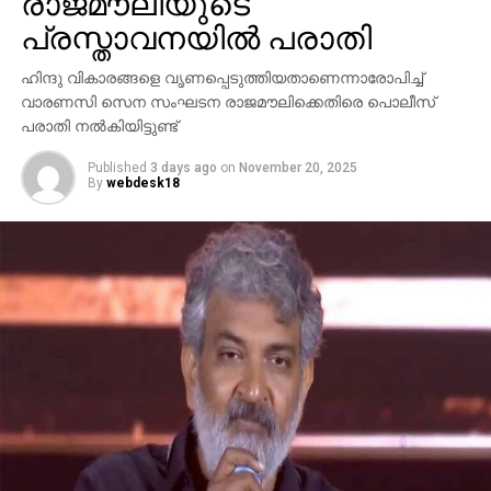
രാജമൗലിയുടെ
പ്രസ്താവനയില്‍ പരാതി
ഹിന്ദു വികാരങ്ങളെ വൃണപ്പെടുത്തിയതാണെന്നാരോപിച്ച്
വാരണസി സെന സംഘടന രാജമൗലിക്കെതിരെ പൊലീസ്
പരാതി നല്‍കിയിട്ടുണ്ട്
Published
3 days ago
on
November 20, 2025
By
webdesk18