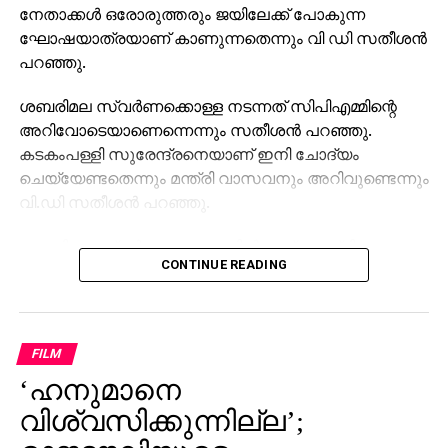
നേതാക്കള്‍ ഒരോരുത്തരും ജയിലേക്ക് പോകുന്ന
ഘോഷയാത്രയാണ് കാണുന്നതെന്നും വി ഡി സതീശന്‍
പറഞ്ഞു.
ശബരിമല സ്വര്‍ണക്കൊള്ള നടന്നത് സിപിഎമ്മിന്റെ
അറിവോടെയാണെന്നെന്നും സതീശന്‍ പറഞ്ഞു.
കടകംപള്ളി സുരേന്ദ്രനെയാണ് ഇനി ചോദ്യം
ചെയ്യേണ്ടതെന്നും മന്ത്രി വാസവനും അറിവുണ്ടെന്നും
വി.ഡി സതീശന്‍ പറഞ്ഞു.
ശബരിമല സ്വര്‍ണക്കൊള്ളയില്‍ മുഖ്യമന്ത്രി
CONTINUE READING
പിണറായി വിജയന്‍ എന്തുകൊണ്ട് മൗനം പാലിക്കുന്നു.
സ്വന്തം നേതാക്കള്‍ ജയിലിലേക്ക് പോകുമ്പോള്‍
പാര്‍ട്ടിക്ക് ഒരു കുഴപ്പവുമില്ലെന്ന് പറയാന്‍ എം.വി
ഗോവിന്ദന് മാത്രമേ കഴിയൂവെന്നും വി.ഡി സതീശന്‍
FILM
പരിഹസിച്ചു. എന്തുകൊണ്ട് ദേവസ്വം ബോര്‍ഡ്
‘ഹനുമാനെ
പോറ്റിക്കെതിരെ പരാതി നല്‍കിയില്ലെന്നും പോറ്റി
കുടുങ്ങിയാല്‍ പലരും കുടുങ്ങും എന്ന് സിപിഎമ്മിന്
വിശ്വസിക്കുന്നില്ല’;
അറിയാമായിരുന്നുവെന്നും അദ്ദേഹം കൂട്ടിച്ചേര്‍ത്തു.