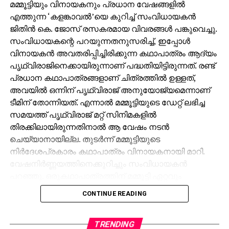
മമ്മൂട്ടിയും വിനായകനും പ്രധാന വേഷങ്ങളില്‍
എത്തുന്ന ‘കളങ്കാവല്‍’യെ കുറിച്ച് സംവിധായകന്‍
ജിതിന്‍ കെ. ജോസ് രസകരമായ വിവരങ്ങള്‍ പങ്കുവെച്ചു.
സംവിധായകന്റെ പറയുന്നതനുസരിച്ച്, ഇപ്പോള്‍
വിനായകന്‍ അവതരിപ്പിച്ചിരിക്കുന്ന കഥാപാത്രം ആദ്യം
പൃഥ്വിരാജിനെക്കായിരുന്നാണ് പദ്ധതിയിട്ടിരുന്നത്. രണ്ട്
പ്രധാന കഥാപാത്രങ്ങളാണ് ചിത്രത്തില്‍ ഉള്ളത്,
അവയില്‍ ഒന്നിന് പൃഥ്വിരാജ് അനുയോജ്യമെന്നാണ്
ടീമിന് തോന്നിയത്. എന്നാല്‍ മമ്മൂട്ടിയുടെ ഡേറ്റ് ലഭിച്ച
സമയത്ത് പൃഥ്വിരാജ് മറ്റ് സിനിമകളില്‍
തിരക്കിലായിരുന്നതിനാല്‍ ആ വേഷം നടന്‍
ചെയ്യാനായില്ല. തുടര്‍ന്ന് മമ്മൂട്ടിയുടെ
നിര്‍ദേശപ്രകാരം കഥാപാത്രം വിനായകനായി മാറി.
വേഷനിര്‍ണ്ണയത്തിനെക്കുറിച്ചും സംവിധായകന്‍
പറഞ്ഞു. ഒരുകഥാപാത്രത്തിന് മമ്മൂട്ടി ഏറ്റവും
അനുയോജ്യനാണെന്ന് തോന്നിയതിനാല്‍
CONTINUE READING
എക്‌സിക്യൂട്ടീവ് പ്രൊഡ്യൂസര്‍ വിവേക് ദാമോദരന്‍
വഴിയാണ് മമ്മൂട്ടിയെ സമീപിച്ചത്. ഇതിനകം തന്നെ
തങ്ങള്‍ക്ക് മനസ്സിലുണ്ടായിരുന്നതുപോലെ തന്നെയാണ്
TRENDING