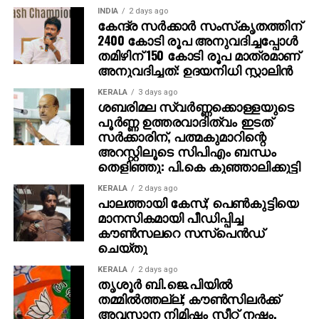
INDIA
2 days ago
കേന്ദ്ര സര്‍ക്കാര്‍ സംസ്‌കൃതത്തിന്
2400 കോടി രൂപ അനുവദിച്ചപ്പോള്‍
തമിഴിന് 150 കോടി രൂപ മാത്രമാണ്
അനുവദിച്ചത്: ഉദയനിധി സ്റ്റാലിന്‍
KERALA
3 days ago
ശബരിമല സ്വര്‍ണ്ണക്കൊള്ളയുടെ
പൂര്‍ണ്ണ ഉത്തരവാദിത്വം ഇടത്
സര്‍ക്കാരിന്, പത്മകുമാറിന്റെ
അറസ്റ്റിലൂടെ സിപിഎം ബന്ധം
തെളിഞ്ഞു: പി.കെ കുഞ്ഞാലിക്കുട്ടി
KERALA
2 days ago
പാലത്തായി കേസ്; പെൺകുട്ടിയെ
മാനസികമായി പീഡിപ്പിച്ച
കൗൺസലറെ സസ്പെൻഡ്
ചെയ്തു
KERALA
2 days ago
തൃശൂര്‍ ബി.ജെ.പിയില്‍
തമ്മില്‍ത്തല്ല്; കൗണ്‍സിലര്‍ക്ക്
അവസാന നിമിഷം സീറ്റ് നഷ്ടം,