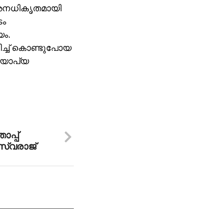
്‍ അനധികൃതമായി
ടം
ം.
ച്ച് കൊണ്ടുപോയ
്യോപ്യ
ാപ്പ്
 സ്വരാജ്