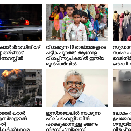
യര്‍ ട്രേഡിങ് വഴി
വിശക്കുന്ന 10 രാജ്യങ്ങളുടെ
സുഡാനി
പ്; തമിഴ്‌നാട്
പട്ടിക പുറത്ത്; ആഗോള
സാഹചര്
റസ്റ്റില്‍
വിശപ്പ് സൂചികയില്‍ ഇന്ത്യ
വെടിനിര്
മുന്‍പന്തിയില്‍
ജര്‍മനി, ജ
്തല്‍ കരാര്‍
ഇസ്രായേലില്‍ നടക്കുന്ന
ലോകം വ
് ഇസ്രാഈല്‍
ഫിലിം ഫെസ്റ്റിവലില്‍
ഉപയോഗി
ുതി;
പങ്കെടുക്കാനുള്ള ക്ഷണം
ഗസ്സയില
കള്‍ക്ക് നേരെ
നിരസിച്ച് ബ്ലെസി
വിതച്ച് 