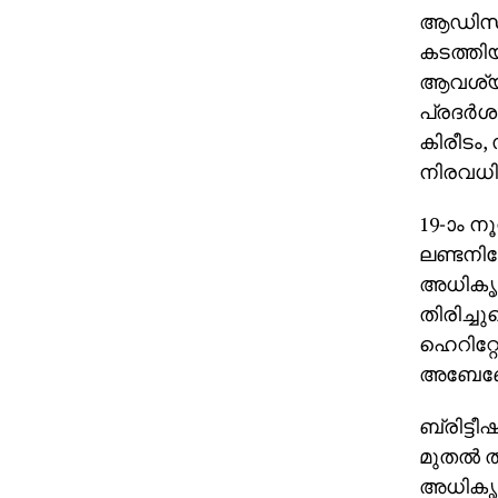
ആഡിസ് 
കടത്തിയ
ആവശ്യപ്
പ്രദര്‍ശ
കിരീടം,
നിരവധി
19-ാം നൂ
ലണ്ടനില
അധികൃതര
തിരിച്ച
ഹെറിറ്റേ
അബേബോ
ബ്രിട്ടീ
മുതല്‍ 
അധികൃതര