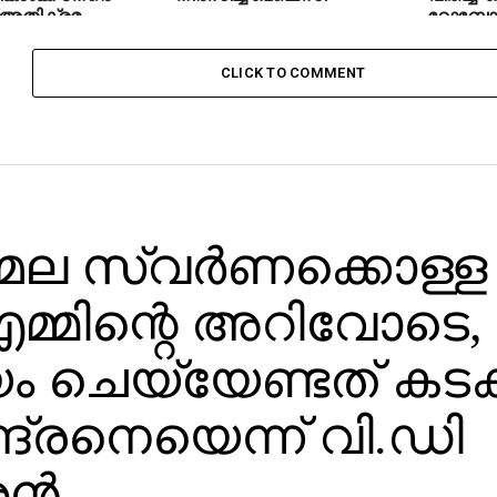
അതിക്രമം
റോബോട്ട
CLICK TO COMMENT
ല സ്വര്‍ണക്കൊള്ള
മ്മിന്റെ അറിവോടെ,
ം ചെയ്യേണ്ടത് കടക
ദ്രനെയെന്ന് വി.ഡി
്‍