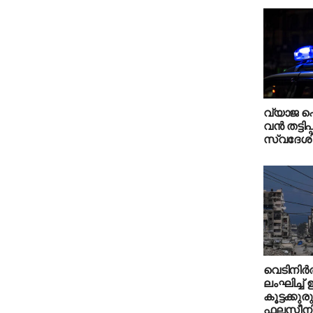
വ്യാജ ഷെ
വന്‍ തട്ടിപ്
സ്വദേശി അ
വെടിനിര്‍ത
ലംഘിച്ച
കൂട്ടക്കുര
ഫലസ്തീനി