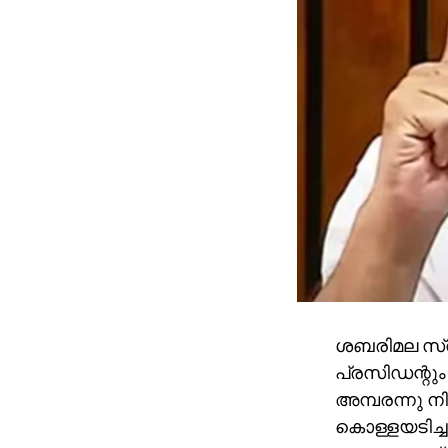
ശബരിമല സ്വ
പ്രസിഡന്റും
അമ്പരന്നു നി
കൊള്ളയടിച്ച