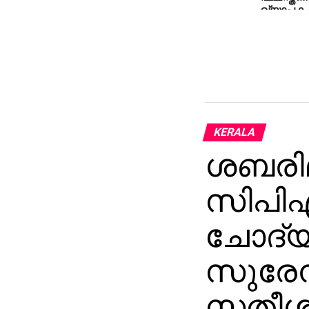
വ്യാപക 
KERALA
ശബരിമ
സിപിഎ
ചോദ്യ
സുരേന്
സതീശന