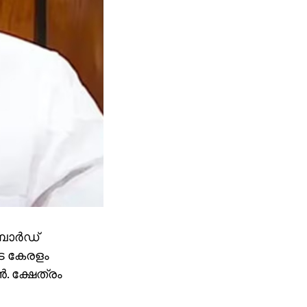
ോര്‍ഡ്
ടെ കേരളം
. ക്ഷേത്രം