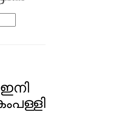
്’
 ഇനി
ംപള്ളി