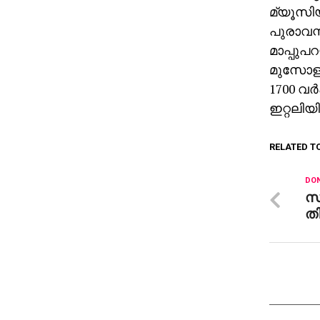
മ്യൂസിയ
പുരാവസ്
മാപ്പു
മുസോളി
1700 വര
ഇറ്റലിയി
RELATED T
DON
സ
തി