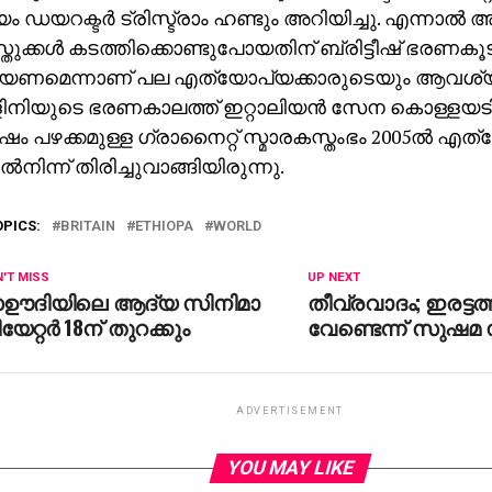
ം ഡയറക്ടര്‍ ട്രിസ്ട്രാം ഹണ്ടും അറിയിച്ചു. എന്നാല
തുക്കള്‍ കടത്തിക്കൊണ്ടുപോയതിന് ബ്രിട്ടീഷ് ഭരണകൂ
പറയണമെന്നാണ് പല എത്യോപ്യക്കാരുടെയും ആവശ്യ
നിയുടെ ഭരണകാലത്ത് ഇറ്റാലിയന്‍ സേന കൊള്ളയടി
്‍ഷം പഴക്കമുള്ള ഗ്രാനൈറ്റ് സ്മാരകസ്തംഭം 2005ല്‍ എത
ല്‍നിന്ന് തിരിച്ചുവാങ്ങിയിരുന്നു.
OPICS:
BRITAIN
ETHIOPA
WORLD
'T MISS
UP NEXT
ഊദിയിലെ ആദ്യ സിനിമാ
തീവ്രവാദം; ഇരട്ടത്ത
യേറ്റര്‍ 18ന് തുറക്കും
വേണ്ടെന്ന് സുഷമ
ADVERTISEMENT
YOU MAY LIKE