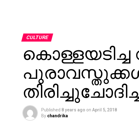
CULTURE
കൊള്ളയടിച്ച വ
പുരാവസ്തുക്കള്
തിരിച്ചുചോദിച
Published
8 years ago
on
April 5, 2018
By
chandrika