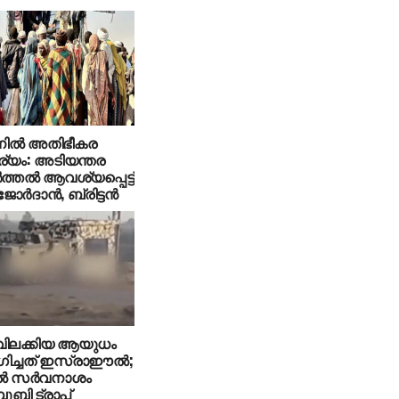
ല്‍ അതിഭീകര
യം: അടിയന്തര
‍ത്തല്‍ ആവശ്യപ്പെട്ട്
ോര്‍ദാന്‍, ബ്രിട്ടന്‍
ിലക്കിയ ആയുധം
ച്ചത് ഇസ്രാഈല്‍;
്‍ സര്‍വനാശം
‘ബൂബി ട്രാപ്