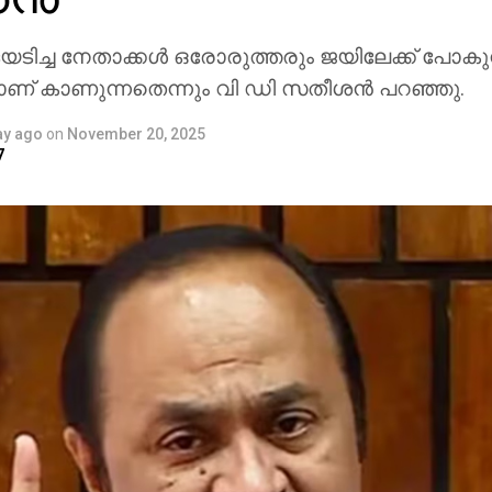
യടിച്ച നേതാക്കള്‍ ഒരോരുത്തരും ജയിലേക്ക് പോകു
 കാണുന്നതെന്നും വി ഡി സതീശന്‍ പറഞ്ഞു.
ay ago
on
November 20, 2025
7