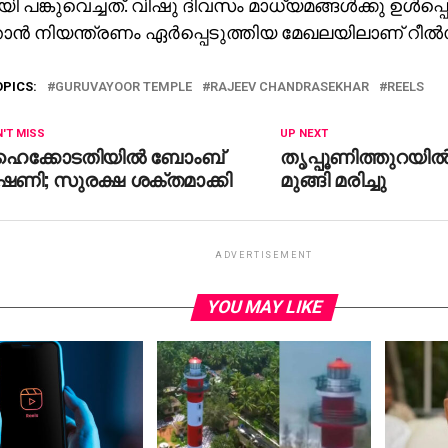
ി പങ്കുവെച്ചത്. വിഷു ദിവസം മാധ്യമങ്ങള്‍ക്കു ഉള്‍പ്പ
താന്‍ നിയന്ത്രണം ഏര്‍പ്പെടുത്തിയ മേഖലയിലാണ് റീല്‍സ
OPICS:
GURUVAYOOR TEMPLE
RAJEEV CHANDRASEKHAR
REELS
'T MISS
UP NEXT
ൈക്കോടതിയില്‍ ബോംബ്
തൃപ്പൂണിത്തുറയില്‍
ീഷണി; സുരക്ഷ ശക്തമാക്കി
മുങ്ങി മരിച്ചു
ADVERTISEMENT
YOU MAY LIKE