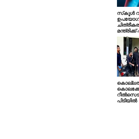
സ്‌കൂള്‍ 
ഉപയോഗിച്ച
ചിത്രീക
മന്ത്രിക്ക
കൊല്ലത്ത
കൊലക്കേ
റീല്‍സെടുപ്
പിടിയില്‍