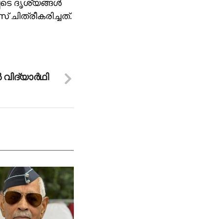
െടെ ദൃശ്യങ്ങള്‍
് ചിത്രീകരിച്ചത്.
 വിദ്യാര്‍ഥി