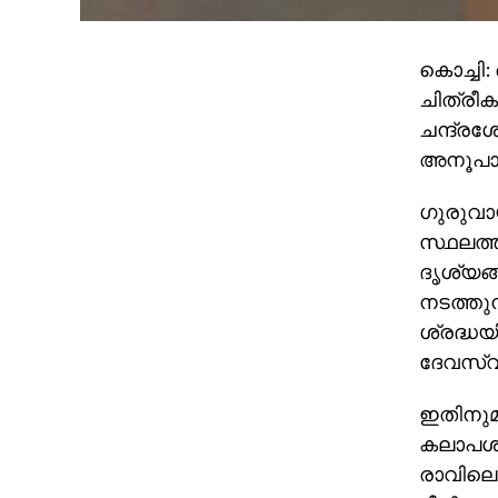
കൊച്ചി:
ചിത്രീ
ചന്ദ്രശ
അനൂപാണ്
ഗുരുവായൂ
സ്ഥലത്ത
ദൃശ്യങ്
നടത്തുന്
ശ്രദ്ധയി
ദേവസ്വം
ഇതിനുമു
കലാപശ്ര
രാവിലെ 