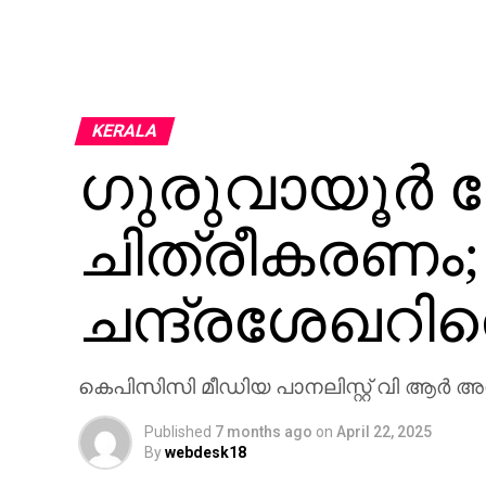
KERALA
ഗുരുവായൂര്‍ ക
ചിത്രീകരണം; 
ചന്ദ്രശേഖറി
കെപിസിസി മീഡിയ പാനലിസ്റ്റ് വി ആര്‍ അ
Published
7 months ago
on
April 22, 2025
By
webdesk18