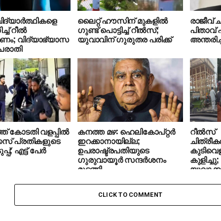
വിദ്യാര്‍ത്ഥികളെ
ലൈറ്റ് ഹൗസിന് മുകളില്‍
രാജീവ് ച
് റീല്‍
ഗുണ്ട് പൊട്ടിച്ച് റീല്‍സ്;
പിതാവ് 
രണം; വിദ്യാഭ്യാസ
യുവാവിന് ഗുരുതര പരിക്ക്
അന്തരിച്
് പരാതി
് കോടതി വളപ്പില്‍
കനത്ത മഴ: ഹെലികോപ്റ്റര്‍
റീല്‍സ്
സ് പ്രതികളുടെ
ഇറക്കാനായില്ല;
ചിത്രീക
പ്; എട്ട് പേര്‍
ഉപരാഷ്ട്രപതിയുടെ
കുടിവെള്
ഗുരുവായൂര്‍ സന്ദര്‍ശനം
കുളിച്ചു
മുടങ്ങി
യുവാക്കള
CLICK TO COMMENT