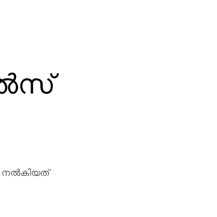
്‍സ്
 നല്‍കിയത്