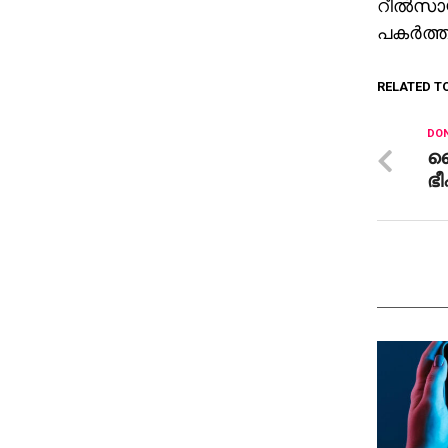
റീല്‍സായ
പകര്‍ത്
RELATED T
DON
ഹ
ഭ