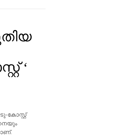
പുതിയ
്റ് ‘
ു-കോസ്റ്റ്
ിനെയും
ാണ്.