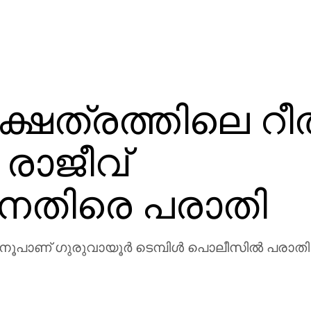
്ഷേത്രത്തിലെ റീല
രാജീവ്
നെതിരെ പരാതി
നൂപാണ് ഗുരുവായൂര്‍ ടെമ്പിള്‍ പൊലീസില്‍ പരാതി