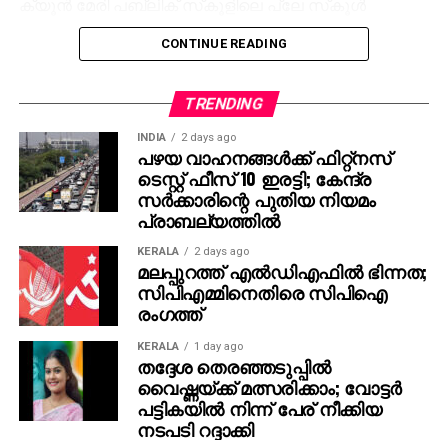
ക്യൂന്‍ മേരി പബ്ലിക് സ്‌കൂളിലെ പ്ലേ സ്‌കൂള്‍
വിദ്യാര്‍ഥിയാണ് മരിച്ച ആദിത്യന്‍. മൃതദേഹം അടിമാലി
CONTINUE READING
താലൂക്ക് ആശുപത്രി മോര്‍ച്ചറിയില്‍.
രഞ്ജിനിയുടെ മൃതദേഹം ഇന്‍ക്വസ്റ്റിനു ശേഷം
TRENDING
പോസ്റ്റ്‌മോര്‍ട്ടത്തിനായി ആശുപത്രിയിലേക്ക് മാറ്റുമെന്ന്
INDIA
2 days ago
വെള്ളത്തൂവല്‍ പൊലീസ് പറഞ്ഞു. ഇടുക്കി ഡിവൈ.
പഴയ വാഹനങ്ങള്‍ക്ക് ഫിറ്റ്‌നസ്
എസ്.പി. രാജന്‍ അരമന, വെള്ളത്തൂവല്‍ എസ്.എച്ച്.ഒ
ടെസ്റ്റ് ഫീസ് 10 ഇരട്ടി; കേന്ദ്ര
അജിത്ത് കുമാര്‍ എന്നിവരുടെ നേതൃത്വത്തില്‍
സര്‍ക്കാരിന്റെ പുതിയ നിയമം
പൊലീസ് സംഘം സംഭവ സ്ഥലത്തുണ്ട്.
പ്രാബല്യത്തില്‍
KERALA
2 days ago
മലപ്പുറത്ത് എല്‍ഡിഎഫില്‍ ഭിന്നത;
സിപിഎമ്മിനെതിരെ സിപിഐ
രംഗത്ത്
KERALA
1 day ago
തദ്ദേശ തെരഞ്ഞടുപ്പില്‍
വൈഷ്ണയ്ക്ക് മത്സരിക്കാം; വോട്ടര്‍
പട്ടികയില്‍ നിന്ന് പേര് നീക്കിയ
നടപടി റദ്ദാക്കി