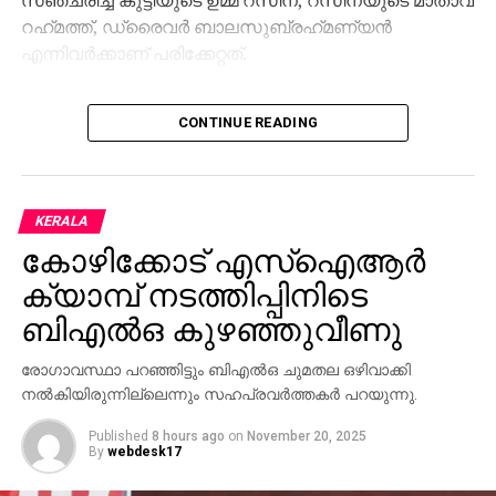
സഞ്ചരിച്ച കുട്ടിയുടെ ഉമ്മ റസീന, റസീനയുടെ മാതാവ്
റഹ്‌മത്ത്, ഡ്രൈവര്‍ ബാലസുബ്രഹ്‌മണ്യന്‍
എന്നിവര്‍ക്കാണ് പരിക്കേറ്റത്.
റസീനയും റഹ്‌മത്തുമാണ് ഗുരുതരാവസ്ഥയിലുള്ളത്.
CONTINUE READING
ഇവര്‍ ഇരട്ടക്കുളത്തെ സ്വകാര്യ ആശുപത്രിയില്‍
ചികിത്സയിലാണ്. കാര്‍ ഓടിച്ച കുന്നംകുളം സ്വദേശി
റെജിയെ ആലത്തൂര്‍ പൊലീസ് കസ്റ്റഡിയിലെടുത്തു.
KERALA
കോഴിക്കോട് എസ്‌ഐആര്‍
ക്യാമ്പ് നടത്തിപ്പിനിടെ
ബിഎല്‍ഒ കുഴഞ്ഞുവീണു
രോഗാവസ്ഥാ പറഞ്ഞിട്ടും ബിഎല്‍ഒ ചുമതല ഒഴിവാക്കി
നല്‍കിയിരുന്നില്ലെന്നും സഹപ്രവര്‍ത്തകര്‍ പറയുന്നു.
Published
8 hours ago
on
November 20, 2025
By
webdesk17