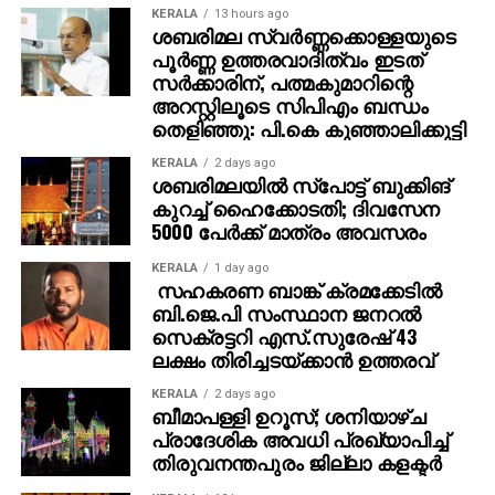
KERALA
13 hours ago
ശബരിമല സ്വര്‍ണ്ണക്കൊള്ളയുടെ
പൂര്‍ണ്ണ ഉത്തരവാദിത്വം ഇടത്
സര്‍ക്കാരിന്, പത്മകുമാറിന്റെ
അറസ്റ്റിലൂടെ സിപിഎം ബന്ധം
തെളിഞ്ഞു: പി.കെ കുഞ്ഞാലിക്കുട്ടി
KERALA
2 days ago
ശബരിമലയില്‍ സ്‌പോട്ട് ബുക്കിങ്
കുറച്ച് ഹൈക്കോടതി; ദിവസേന
5000 പേര്‍ക്ക് മാത്രം അവസരം
KERALA
1 day ago
സഹകരണ ബാങ്ക് ക്രമക്കേടില്‍
ബി.ജെ.പി സംസ്ഥാന ജനറല്‍
സെക്രട്ടറി എസ്.സുരേഷ് 43
ലക്ഷം തിരിച്ചടയ്ക്കാന്‍ ഉത്തരവ്
KERALA
2 days ago
ബീമാപള്ളി ഉറൂസ്; ശനിയാഴ്ച
പ്രാദേശിക അവധി പ്രഖ്യാപിച്ച്
തിരുവനന്തപുരം ജില്ലാ കളക്ടര്‍