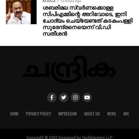
KERALA
12 hours ago
ശബരിമല സ്വര്‍ണക്കൊള്ള
സിപിഎമ്മിന്റെ അറിവോടെ, ഇനി
ചോദ്യം ചെയ്യേണ്ടത് കടകംപള്ളി
സുരേന്ദ്രനെയെന്ന് വി.ഡി
സതീശന്‍
HOME
PRIVACY POLICY
IMPRESSUM
ABOUT US
NEWS
NRI
Copyright © 2022 Designed by Techblasters LLP