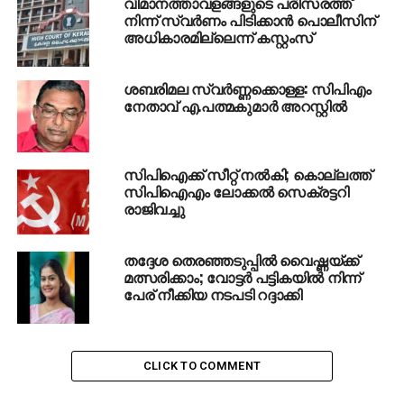
വിമാനത്താവളങ്ങളുടെ പരിസരത്ത്
നിന്ന് സ്വര്‍ണം പിടിക്കാന്‍ പൊലീസിന്
DON'T MISS
അധികാരമില്ലെന്ന് കസ്റ്റംസ്
വിജിലൻസിന്റെ ക്ലീൻചിറ്റ്​: അജിത്​ കുമാറിനെ
സംരക്ഷിക്കാനുള്ള ബാധ്യത മുഖ്യമന്ത്രിക്കുണ്ട്;
വി.ഡി സതീശൻ
ശബരിമല സ്വര്‍ണ്ണക്കൊള്ള: സിപിഎം
നേതാവ് എ.പത്മകുമാര്‍ അറസ്റ്റില്‍
സിപിഐക്ക് സീറ്റ് നല്‍കി; കൊല്ലത്ത്
സിപിഐഎം ലോക്കല്‍ സെക്രട്ടറി
രാജിവച്ചു
തദ്ദേശ തെരഞ്ഞടുപ്പില്‍ വൈഷ്ണയ്ക്ക്
മത്സരിക്കാം; വോട്ടര്‍ പട്ടികയില്‍ നിന്ന്
പേര് നീക്കിയ നടപടി റദ്ദാക്കി
CLICK TO COMMENT