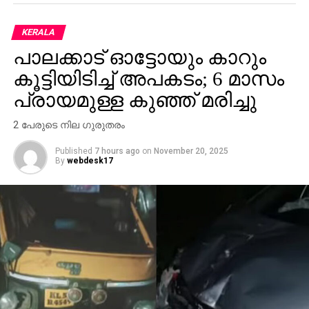
KERALA
പാലക്കാട് ഓട്ടോയും കാറും
കൂട്ടിയിടിച്ച് അപകടം; 6 മാസം
പ്രായമുള്ള കുഞ്ഞ് മരിച്ചു
2 പേരുടെ നില ഗുരുതരം
Published
7 hours ago
on
November 20, 2025
By
webdesk17