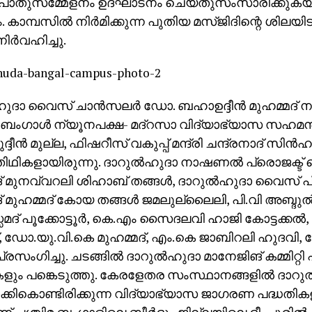
പൊതുസമ്മേളനം ഉദ്ഘാടനം ചെയ്തുസംസാരിക്കുകയാ
 കാമ്പസില്‍ നിര്‍മിക്കുന്ന പുതിയ മസ്ജിദിന്റെ ശിലയിടല
നിര്‍വഹിച്ചു.
ഹുദാ വൈസ് ചാന്‍സലര്‍ ഡോ. ബഹാഉദ്ദീന്‍ മുഹമ്മദ് 
. ബംഗാള്‍ ന്യൂനപക്ഷ- മദ്‌റസാ വിദ്യാഭ്യാസ സഹമന്ത്
ദീന്‍ മുല്ല, ഫിഷറീസ് വകുപ്പ് മന്ദ്രി ചന്ദ്രനാദ് സിന്‍ഹ
ിഥികളായിരുന്നു. ദാറുല്‍ഹുദാ നാഷണല്‍ പ്രൊജക്ട് ച
 മുനവ്വറലി ശിഹാബ് തങ്ങള്‍, ദാറുല്‍ഹുദാ വൈസ് പ
 മുഹമ്മദ് കോയ തങ്ങള്‍ ജമലുല്ലൈലി, പി.വി അബ്ദുല
സമദ് പൂക്കോട്ടൂര്‍, കെ.എം സൈദലവി ഹാജി കോട്ടക്കല്‍
്, ഡോ.യു.വി.കെ മുഹമ്മദ്, എം.കെ ജാബിറലി ഹുദവി, 
്രസംഗിച്ചു. ചടങ്ങില്‍ ദാറുല്‍ഹുദാ മാനേജിങ് കമ്മിറ്റ
ും പങ്കെടുത്തു. കേരളേതര സംസ്ഥാനങ്ങളില്‍ ദാറുല
ാക്കികൊണ്ടിരിക്കുന്ന വിദ്യാഭ്യാസ ജാഗരണ പദ്ധതി