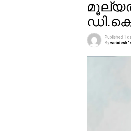
മൂല്യത്
ഡി.കെ
Published
1 d
By
webdesk1