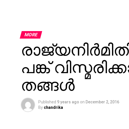
MORE
രാജ്യനിര്‍മിത
പങ്ക് വിസ്മര
തങ്ങള്‍
Published
9 years ago
on
December 2, 2016
By
chandrika