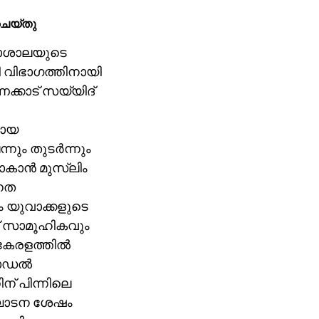
ചെയ്തു
കലാശാലയുടെ
ി വിഭാഗത്തിനായി
ണക്കാട് സയ്യിദ്
മായ
്നും തുടര്‍ന്നും
കാന്‍ മുസ്‌ലിം
്നത
ം യുവാക്കളുടെ
ണ് സാമൂഹികവും
രളത്തില്‍
ോഡല്‍
ന് പിന്നിലെ
ദ്ഘാടന ശേഷം