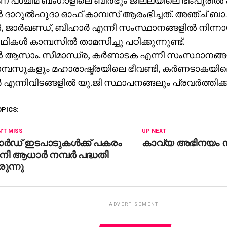
ണ് പശ്ചിമ ബംഗാളിലെ ബീര്‍ഭൂം ജില്ലയിലെ ഭീംപൂരില്‍
്‍ ദാറുല്‍ഹുദാ ഓഫ് കാമ്പസ് ആരംഭിച്ചത്. അഞ്ച് ബാ
, ജാര്‍ഖണ്ഡ്, ബീഹാര്‍ എന്നീ സംസ്ഥാനങ്ങളില്‍ നിന
‍ഥികള്‍ കാമ്പസില്‍ താമസിച്ചു പഠിക്കുന്നുണ്ട്.
‍ ആസാം. സീമാന്ധ്ര, കര്‍ണാടക എന്നീ സംസ്ഥാനങ്ങളി
മ്പസുകളും മഹാരാഷ്ട്രയിലെ ഭീവണ്ടി, കര്‍ണടാകയി
്‍ എന്നിവിടങ്ങളില്‍ യു.ജി സ്ഥാപനങ്ങലും പ്രവര്‍ത്തിക്കു
OPICS:
'T MISS
UP NEXT
ര്‍ഡ് ഇടപാടുകള്‍ക്ക് പകരം
കാവ്യ അഭിനയം നിര
ി ആധാര്‍ നമ്പര്‍ പദ്ധതി
ുന്നു
ADVERTISEMENT