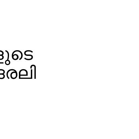
ളുടെ
ദരലി