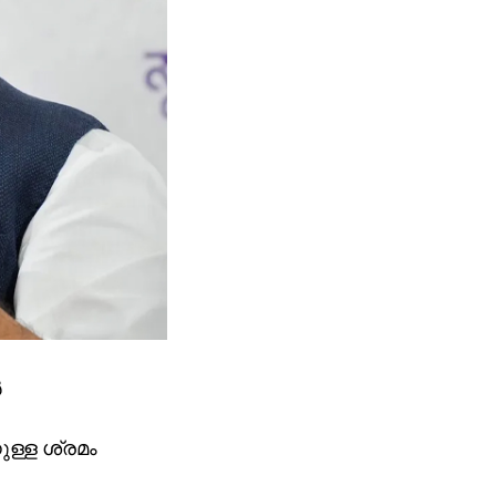
ർ
ുള്ള ശ്രമം