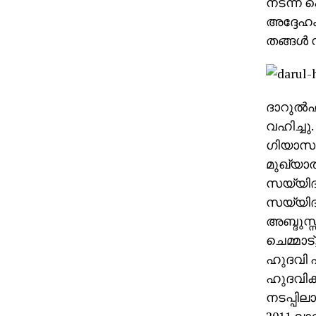
നടന്ന 
അദ്ദേഹം.
തങ്ങള്‍ 
ദാറുല്‍
വഹിച്ചു
ഗിയാസുദ്
മുഖ്യാത
സയ്യിദ്
സയ്യിദ്
അബ്ദുസ്
ചെമ്മാട
ഹുദവി പ
ഹുദവികള
നടപ്പില