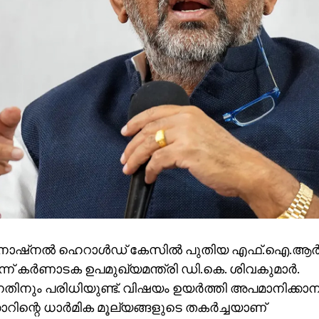
 നാഷ്നൽ ഹെറാൾഡ് കേസിൽ പുതിയ എഫ്.ഐ.​ആ
ന് കർണാടക ഉപമുഖ്യമന്ത്രി ഡി.കെ. ശിവകുമാർ.
്നതിനും പരിധിയുണ്ട്. വിഷയം ഉയർത്തി അപമാനിക്കാന
കാറിന്റെ ധാർമിക മൂല്യങ്ങളുടെ തകർച്ചയാണ്