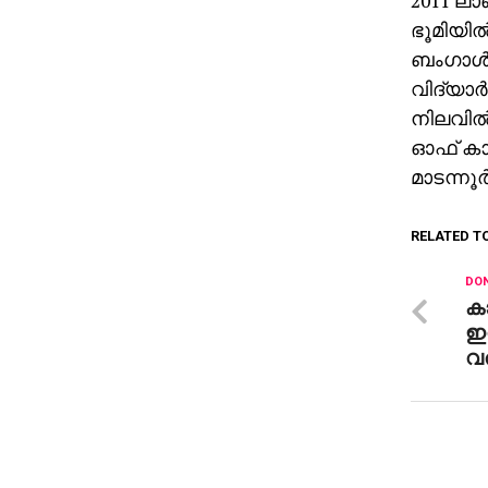
2011 ലാ
ഭൂമിയില
ബംഗാള്‍
വിദ്യാര്
നിലവില്
ഓഫ് കാ
മാടന്നൂര
RELATED T
DON
കാ
ഇന
വര