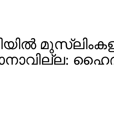
ിയില്‍ മുസ്‌ലിംക
ിക്കാനാവില്ല: ഹൈ