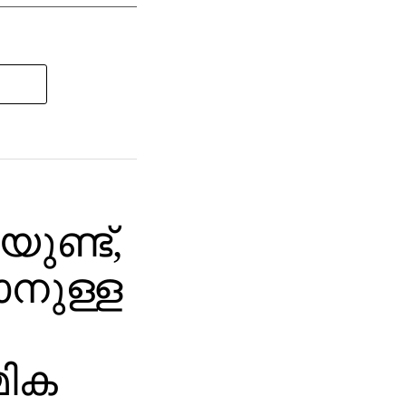
യുണ്ട്,
നുള്ള
‍മിക