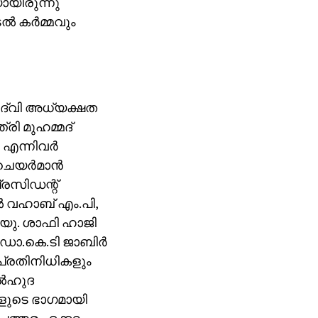
യിരുന്നു
്‍ കര്‍മ്മവും
നദ്‌വി അധ്യക്ഷത
രി മുഹമ്മദ്
 എന്നിവര്‍
െയര്‍മാന്‍
്രസിഡന്റ്
്‍ വഹാബ് എം.പി,
, യു. ശാഫി ഹാജി
ഡോ.കെ.ടി ജാബിര്‍
ി പ്രതിനിധികളും
്‍ഹുദ
കളുടെ ഭാഗമായി