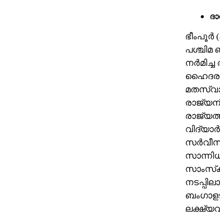
ദാ
ഭീംപൂര്
പശ്ചിമ 
നര്‍മിച
ഹൈദരലി 
മതസ്വാ
രാജ്യനിര
രാജ്യത്
വിദ്യാര്
സര്‍വീസ
സാന്നിധ
സാംസ്‌
നടപ്പി
ബംഗാളടക
ലക്ഷ്യവ