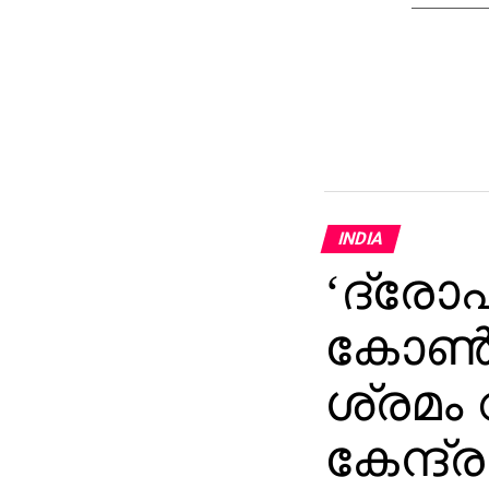
INDIA
‘ദ്രോ
കോണ്‍
ശ്രമം 
കേന്ദ്ര