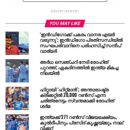
കേന്ദ്ര സര്‍ക്കാരിന്റെ തൊഴിലാളി വിരുദ്ധ നടപടികളില്‍
പ്രതിഷേധിച്ച് കോണ്‍ഫറന്‍സ് ബഹിഷ്‌കരിക്കാന്‍
ADVERTISEMENT
ഗുജറാത്തില്‍ നടന്ന ബി.എം.എസ് ദേശീയ
എക്‌സിക്യൂട്ടീവ് യോഗം തീരുമാനക്കുകയായിരുന്നു.
YOU MAY LIKE
‘തൊഴില്‍’, ‘തൊഴിലാളി’ എന്നീ പദങ്ങളെ പൂര്‍ണ്ണമായും
‘ഇന്‍ഡിഗോക്ക് പകരം വാനര എയര്‍
അവഗണിച്ച ബജറ്റായിരുന്നു പുതുതായി അരുണ്‍
വരുന്നു’; ഇന്‍ഡിഗോ പ്രതിസന്ധിയില്‍
ജെയ്റ്റിലി അവതരിപ്പിച്ച ബജറ്റെന്നും യോഗം
സംഘപരിവാറിനെ പരിഹസിച്ച് സന്ദീപ്
വാര്യര്‍
കുറ്റപ്പെടുത്തിയിയിരുന്നു. നേരത്തെ കോണ്‍ഗ്രസ്
പാര്‍ട്ടിക്ക് കീഴിലുള്ള തൊഴിലാളി സംഘടനയായ
അര്‍ധ സെഞ്ചറി നേടി രോഹിത്
ഐ.എന്‍.ടി.യു.സി കോണ്‍ഫറന്‍സ് ക്ഷണിക്കാത്തതും
പുറത്ത്, ഏകദിനത്തില്‍ ഇന്ത്യ മികച്ച
വിവാദമായിരുന്നു. ഇതിനെതിരെ സി.ഐ.ടി.യു
നിലയില്‍
പോലുള്ള മറ്റു സംഘടനകള്‍ രംഗെത്തെത്തിയിരുന്നു.
ഹിറ്റായി ‘ഹിറ്റ്മാന്‍’; അന്താരാഷ്ട്ര
കേന്ദ്ര സര്‍ക്കാരിന്റെ സാമ്പത്തിക നയങ്ങള്‍ക്കെതിരെ
ക്രിക്കറ്റില്‍ 20,000 റണ്‍സ് എന്ന
ബി.എം.എസ്, സ്വദേശി ജാഗരണ്‍മഞ്ച് അടക്കമുള്ള
ചരിത്രനേട്ടം സ്വന്തമാക്കി രോഹിത്
സംഘപരിവാര്‍ സംഘടനകള്‍ നിലവില്‍ പ്രക്ഷോഭം
ശര്‍മ
നടത്തുന്നുണ്ട്.
ഇന്ത്യക്ക് 271 റണ്‍സ് വിജയലക്ഷ്യം,
കുല്‍ദീപിനും പ്രസിദ് കൃഷ്ണയ്ക്കും നാല്
വിക്കറ്റ്
RELATED TOPICS:
BJP
BMS
BUDGET
INDIA
LABOUR