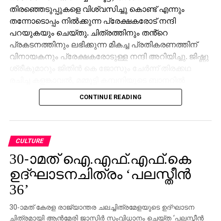
തിരഞ്ഞെടുപ്പുകളെ വിശ്വസിച്ചു കൊണ്ട് എന്നും
തന്നോടൊപ്പം നിൽക്കുന്ന പ്രേക്ഷകരോട് നന്ദി
പറയുകയും ചെയ്തു. ചിത്രത്തിനും തൻ്റെ
പ്രകടനത്തിനും ലഭിക്കുന്ന മികച്ച പ്രതികരണത്തിന്
വിനായകനും പ്രേക്ഷകരോടുള്ള നന്ദി അറിയിച്ചു. ജിഷ്ണു
ശ്രീകുമാറും ജിതിൻ കെ ജോസും ചേർന്ന് തിരക്കഥ
രചിച്ച കളങ്കാവൽ, മമ്മൂട്ടി കമ്പനിയുടെ ബാനറിൽ
നിർമ്മിച്ച ഏഴാമത്തെ ചിത്രം കൂടിയാണ്. ദുൽഖർ
CONTINUE READING
സൽമാൻ നായകനായെത്തിയ സൂപ്പർഹിറ്റ് ചിത്രം
‘കുറുപ്പ്’ന്റെ കഥ ഒരുക്കി ശ്രദ്ധ നേടിയ ജിതിൻ കെ
ജോസ് ആദ്യമായി സംവിധാനം ചെയ്ത ചിത്രമാണ്
കളങ്കാവൽ.
CULTURE
30-ാമത് ഐ.എഫ്.എഫ്.കെ
നായകനായി വിനായകനും പ്രതിനായകനായി
ഉദ്ഘാടനചിത്രം ‘പലസ്തീന്‍
മമ്മൂട്ടിയും വേഷമിട്ട ചിത്രത്തെ പ്രേക്ഷകർ
ആവേശത്തോടെയാണ് സ്വീകരിക്കുന്നത്. മമ്മൂട്ടിയുടെ
36’
പ്രതിനായക വേഷത്തിന് ലഭിക്കുന്നത്
അഭൂതപൂർവമായ പ്രേക്ഷക – നിരൂപക പ്രശംസയാണ്.
30-ാമത് കേരള രാജ്യാന്തര ചലച്ചിത്രമേളയുടെ ഉദ്ഘാടന
ചിത്രമായി ആന്‍മേരി ജാസിര്‍ സംവിധാനം ചെയ്ത ‘പലസ്തീന്‍
ഇന്ത്യൻ സിനിമയിൽ തന്നെ ഇതുപോലൊരു വേഷം