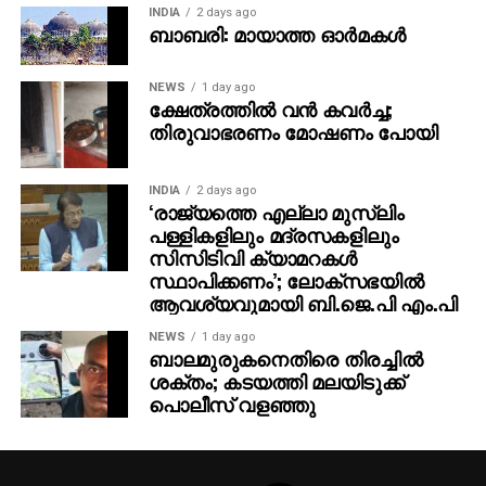
സന്തോഷ്, സൗണ്ട് ഡിസൈൻ – കിഷൻ മോഹൻ,
INDIA
2 days ago
ബാബരി: മായാത്ത ഓര്‍മകള്‍
വിഎഫ്എക്സ് സൂപ്പർവൈസർ – എസ് സന്തോഷ്
രാജു, വിഎഫ്എക്സ് കോഓർഡിനേറ്റർ – ഡിക്സൻ പി
ജോ, വിഎഫ്എക്സ് – വിശ്വ എഫ് എക്സ്, സിങ്ക്
NEWS
1 day ago
ക്ഷേത്രത്തില്‍ വന്‍ കവര്‍ച്ച;
സൗണ്ട് – സപ്ത റെക്കോർഡ്സ്, സ്റ്റിൽസ്- നിദാദ്,
തിരുവാഭരണം മോഷണം പോയി
ടൈറ്റിൽ ഡിസൈൻ – ആഷിഫ് സലീം, പബ്ലിസിറ്റി
ഡിസൈൻസ്- ആൻ്റണി സ്റ്റീഫൻ, ആഷിഫ് സലീം,
ഡിജിറ്റൽ മാർക്കറ്റിംഗ്- വിഷ്ണു സുഗതൻ, ഓവർസീസ്
INDIA
2 days ago
‘രാജ്യത്തെ എല്ലാ മുസ്‌ലിം
ഡിസ്ട്രിബൂഷൻ പാർട്ണർ- ട്രൂത് ഗ്ലോബൽ ഫിലിംസ്,
പള്ളികളിലും മദ്രസകളിലും
പിആർഓ – വൈശാഖ് സി വടക്കേവീട്, ജിനു
സിസിടിവി ക്യാമറകള്‍
അനിൽകുമാർ.
സ്ഥാപിക്കണം’; ലോക്‌സഭയില്‍
ആവശ്യവുമായി ബി.ജെ.പി എം.പി
NEWS
1 day ago
ബാലമുരുകനെതിരെ തിരച്ചില്‍
ശക്തം; കടയത്തി മലയിടുക്ക്
പൊലീസ് വളഞ്ഞു