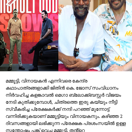
മഹേഷ് ഭുവനേന്ദ്, ലിറിസിസ്റ്റ്‌സ്: അന്‍വര്‍ അലി , ഉമ
ദേവി, വരുണ്‍ ഗ്രോവര്‍ , ഗജ്‌നന്‍ മിത്‌കേ, സിംഗേഴ്‌സ് :
ചിന്മയി ശ്രീപദ, കപില്‍ കപിലന്‍ , ശ്രുതി ശിവദാസ്,
ശിഖ ജോഷി, ഗോവിന്ദ് വസന്ത, സ്റ്റില്‍സ്: നവീന്‍
മുരളി,പി ആര്‍ ഓ : ശബരി, ഡിജിറ്റല്‍ മാര്‍ക്കറ്റിങ് :
അനൂപ് സുന്ദരന്‍.
മമ്മൂട്ടി, വിനായകൻ എന്നിവരെ കേന്ദ്ര
കഥാപാത്രങ്ങളാക്കി ജിതിൻ കെ. ജോസ് സംവിധാനം
നിർവഹിച്ച കളങ്കാവൽ മെഗാ ബ്ലോക്ക്ബസ്റ്റർ വിജയം
നേടി കുതിക്കുമ്പോൾ, ചിത്രത്തെ ഇരു കയ്യും നീട്ടി
സ്വീകരിച്ച പ്രേക്ഷകർക്ക് നന്ദി പറഞ്ഞ് മുന്നോട്ട്
വന്നിരിക്കുകയാണ് മമ്മൂട്ടിയും വിനായകനും. കഴിഞ്ഞ 2
ദിവസങ്ങളായി ലഭിക്കുന്ന പ്രേക്ഷക പ്രശംസയിൽ ഉള്ള
സന്തോഷം പങ്ക് വെച്ച മമ്മൂട്ടി, തൻ്റെ