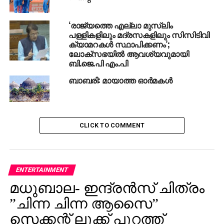
NARENDRA MODI
RSS
‘രാജ്യത്തെ എല്ലാ മുസ്‌ലിം
UP NEXT
വിദ്യാര്‍ത്ഥികളുടെ മിനിമം നിരക്ക്
പള്ളികളിലും മദ്രസകളിലും സിസിടിവി
വര്‍ദ്ധിപ്പിക്കാതെ ബസ് സമരം പിന്‍വലിച്ചു:
ക്യാമറകള്‍ സ്ഥാപിക്കണം’;
അവകാശ പോരാട്ടങ്ങളുടെ വിജയമെന്ന്
ലോക്‌സഭയില്‍ ആവശ്യവുമായി
ബി.ജെ.പി എം.പി
എം.എസ്.എഫ്
ബാബരി: മായാത്ത ഓര്‍മകള്‍
DON'T MISS
ഷുഹൈബ് വധം: പ്രതികളെക്കുറിച്ച്
ആശയക്കുഴപ്പം തുടരുന്നു
CLICK TO COMMENT
ENTERTAINMENT
മധുബാല- ഇന്ദ്രന്‍സ് ചിത്രം
”ചിന്ന ചിന്ന ആസൈ”
സെക്കന്റ് ലുക്ക് പുറത്ത്