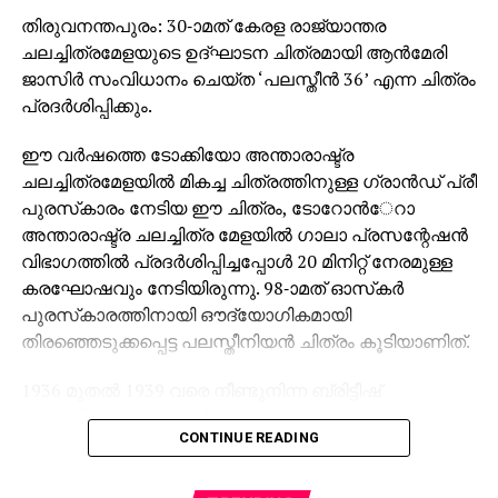
രൂപയാണ്. ബോക്സ് ഓഫീസിൽ തരംഗം സൃഷ്ടിച്ചു
തിരുവനന്തപുരം: 30-ാമത് കേരള രാജ്യാന്തര
കൊണ്ട് ജൈത്രയാത്ര തുടരുന്ന ചിത്രം കേരളത്തിലെ
ചലച്ചിത്രമേളയുടെ ഉദ്ഘാടന ചിത്രമായി ആന്‍മേരി
260 സ്‌ക്രീനുകളിൽ നിന്ന് 365 സ്‌ക്രീനുകളിലേക്ക്
ജാസിര്‍ സംവിധാനം ചെയ്ത ‘പലസ്തീന്‍ 36’ എന്ന ചിത്രം
വർധിപ്പിച്ചിരുന്നു.
പ്രദര്‍ശിപ്പിക്കും.
ഗൾഫിലും ചിത്രത്തിന് റെക്കോർഡ് വിജയമാണ്
ഈ വര്‍ഷത്തെ ടോക്കിയോ അന്താരാഷ്ട്ര
ലഭിക്കുന്നത്. ചിത്രത്തിൻ്റെ ഓവർസീസ്
ചലച്ചിത്രമേളയില്‍ മികച്ച ചിത്രത്തിനുള്ള ഗ്രാന്‍ഡ് പ്രീ
ഡിസ്ട്രിബൂഷൻ പാർട്ണർ ട്രൂത് ഗ്ലോബൽ ഫിലിംസ്
പുരസ്‌കാരം നേടിയ ഈ ചിത്രം, ടോറോന്‍േറാ
ആണ്. ചിത്രം വമ്പൻ റിലീസായി കേരളത്തിൽ
അന്താരാഷ്ട്ര ചലച്ചിത്ര മേളയില്‍ ഗാലാ പ്രസന്റേഷന്‍
എത്തിച്ചത് വേഫറർ ഫിലിംസ്. കേരളത്തിൽ അഞ്ചു
വിഭാഗത്തില്‍ പ്രദര്‍ശിപ്പിച്ചപ്പോള്‍ 20 മിനിറ്റ് നേരമുള്ള
കോടിയോളമാണ് ചിത്രം നേടിയ ആദ്യ ദിന കളക്ഷൻ.
കരഘോഷവും നേടിയിരുന്നു. 98-ാമത് ഓസ്‌കര്‍
കുപ്രസിദ്ധമായ സയനൈഡ് മോഹൻ കേസിൽ നിന്ന്
പുരസ്‌കാരത്തിനായി ഔദ്യോഗികമായി
പ്രചോദനം ഉൾക്കൊണ്ട് ഒരുക്കിയ ചിത്രം
തിരഞ്ഞെടുക്കപ്പെട്ട പലസ്തീനിയന്‍ ചിത്രം കൂടിയാണിത്.
ആദ്യാവസാനം പ്രേക്ഷകരെ ത്രില്ലടിപ്പിച്ചു
കൊണ്ടാണ് തകർപ്പൻ വിജയം നേടുന്നത്. ജിബിൻ
1936 മുതല്‍ 1939 വരെ നീണ്ടുനിന്ന ബ്രിട്ടീഷ്
ഗോപിനാഥ്, ബിജു പപ്പൻ, രെജിഷ വിജയൻ, ഗായത്രി
അധിനിവേശത്തിനെതിരെയുള്ള അറബ് കലാപത്തെ
അരുൺ, മാളവിക, ശ്രുതി രാമചന്ദ്രൻ എന്നിവരാണ്
CONTINUE READING
പശ്ചാത്തലമാക്കിയ ചരിത്ര ചിത്രമാണിത്.
ചിത്രത്തിലെ മറ്റു പ്രമുഖ താരങ്ങൾ.
ഗ്രാമീണനായ യൂസഫിന്റെ ജീവിതസംഘര്‍ഷങ്ങളും,
ജെറുസലേമിലെ കലാപസാഹചര്യങ്ങളുമാണ്