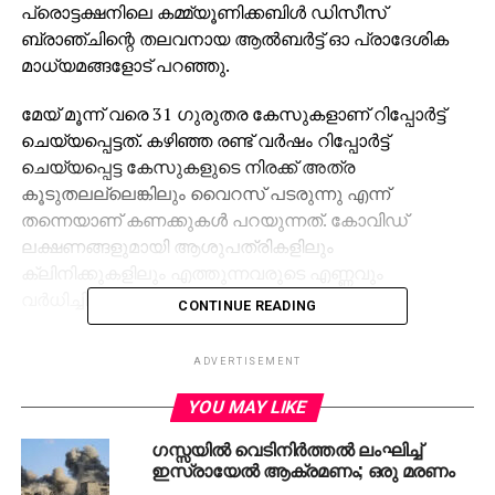
പ്രൊട്ടക്ഷനിലെ കമ്മ്യൂണിക്കബിള്‍ ഡിസീസ്
ബ്രാഞ്ചിന്റെ തലവനായ ആല്‍ബര്‍ട്ട് ഓ പ്രാദേശിക
മാധ്യമങ്ങളോട് പറഞ്ഞു.
മേയ് മൂന്ന് വരെ 31 ഗുരുതര കേസുകളാണ് റിപ്പോര്‍ട്ട്
ചെയ്യപ്പെട്ടത്. കഴിഞ്ഞ രണ്ട് വര്‍ഷം റിപ്പോര്‍ട്ട്
ചെയ്യപ്പെട്ട കേസുകളുടെ നിരക്ക് അത്ര
കൂടുതലല്ലെങ്കിലും വൈറസ് പടരുന്നു എന്ന്
തന്നെയാണ് കണക്കുകള്‍ പറയുന്നത്. കോവിഡ്
ലക്ഷണങ്ങളുമായി ആശുപത്രികളിലും
ക്ലിനിക്കുകളിലും എത്തുന്നവരുടെ എണ്ണവും
വര്‍ധിച്ചിട്ടുണ്ട്.
CONTINUE READING
സിംഗപ്പൂരിലും കോവിഡ് കേസുകള്‍
ADVERTISEMENT
വര്‍ധിക്കുന്നതായാണ് റിപ്പോര്‍ട്ട്. മേയ് മൂന്നിന്
അവസാനിച്ച ആഴ്ചയില്‍ കോവിഡ് കേസുകള്‍ മുന്‍
YOU MAY LIKE
ആഴ്ചയെ അപേക്ഷിച്ച് 28 ശതമാനം വര്‍ധിച്ചു. ിതോടെ
ഗസ്സയിൽ വെടിനിര്‍ത്തൽ ലംഘിച്ച്
രോഗികളുടെ എണ്ണം 14,200 ആയി. ജനങ്ങളില്‍
ഇസ്രായേൽ ആക്രമണം; ഒരു മരണം
രോഗപ്രതിരോധ ശേഷി കുറഞ്ഞതാവാം വൈറസ്