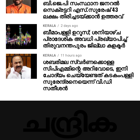
ബി.ജെ.പി സംസ്ഥാന ജനറല്‍
സെക്രട്ടറി എസ്.സുരേഷ് 43
ലക്ഷം തിരിച്ചടയ്ക്കാന്‍ ഉത്തരവ്
KERALA
2 days ago
ബീമാപള്ളി ഉറൂസ്; ശനിയാഴ്ച
പ്രാദേശിക അവധി പ്രഖ്യാപിച്ച്
തിരുവനന്തപുരം ജില്ലാ കളക്ടര്‍
KERALA
11 hours ago
ശബരിമല സ്വര്‍ണക്കൊള്ള
സിപിഎമ്മിന്റെ അറിവോടെ, ഇനി
ചോദ്യം ചെയ്യേണ്ടത് കടകംപള്ളി
സുരേന്ദ്രനെയെന്ന് വി.ഡി
സതീശന്‍