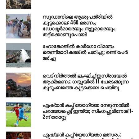
പടരാന്‍ കാരണമെന്നാണ് സിംഗപ്പൂര്‍
ആരോഗ്യമന്ത്രാലയം നല്‍കുന്ന സൂചന. ഏഷ്യയുടെ
സുഡാനിലെ ആശുപത്രിയിൽ
വിവിധ ഭാഗങ്ങളില്‍ കോവിഡ് കേസുകള്‍ റിപ്പോര്‍ട്ട്
കൂട്ടക്കൊല: 460 മരണം,
ചെയ്യുന്നത് വര്‍ധിച്ചുവരികയാണ്. ചൈനയിലും
ഡോക്ടർമാരെയും നഴ്സുമാരെയും
പുതിയ കോവിഡ് തരംഗം രൂപപ്പെട്ടതായി ബ്ലൂംബര്‍ഗ്
തട്ടിക്കൊണ്ടുപോയി
റിപ്പോര്‍ട്ട് ചെയ്തു.
ഹോങ്കോങില്‍ കാര്‍ഗോ വിമാനം
തെന്നിമാറി കടലില്‍ പതിച്ചു; രണ്ട് പേര്‍
മരിച്ചു
RELATED TOPICS:
COVID 19
HONG KONG
SINGAPORE
WORLD NEWS
UP NEXT
വെടിനിർത്തൽ ലംഘിച്ച് ഇസ്രായേൽ
പുലിപല്ലിലെ കേസുമായി ബന്ധപ്പെട്ട അറസ്റ്റില്‍
ആക്രമണം; ഗസ്സയിൽ 11 പേരടങ്ങുന്ന
കോടനാട് റേഞ്ച് ഓഫീസര്‍ക്ക് സ്ഥലം മാറ്റവും
കുടുംബത്തെ കൂട്ടക്കൊല ചെയ്തു
ഡ്യൂട്ടി മാറ്റവും
DON'T MISS
ഏഷ്യന്‍ കപ്പ് യോഗ്യത നേടുന്നതില്‍
ഇന്ത്യക്കാരോടും പാകിസ്താനികളോടും ആയുധം
പരാജയപ്പെട്ട് ഇന്ത്യ; സിംഗപ്പൂരിനോട് 1-
താഴെവെക്കാന്‍ പറയാനാകില്ല; പ്രതികരിച്ച്
2ന് തോറ്റു
അമേരിക്ക
ഏഷ്യന്‍ കപ്പ് യോഗ്യതാ മത്സരം;