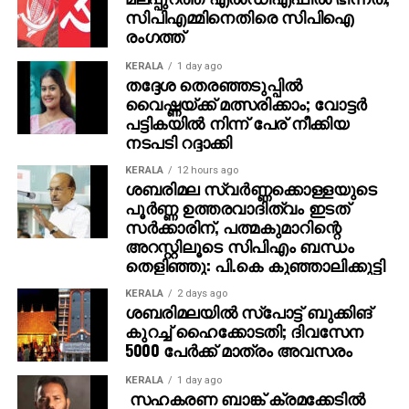
സിപിഎമ്മിനെതിരെ സിപിഐ
രംഗത്ത്
KERALA
1 day ago
തദ്ദേശ തെരഞ്ഞടുപ്പില്‍
വൈഷ്ണയ്ക്ക് മത്സരിക്കാം; വോട്ടര്‍
പട്ടികയില്‍ നിന്ന് പേര് നീക്കിയ
നടപടി റദ്ദാക്കി
KERALA
12 hours ago
ശബരിമല സ്വര്‍ണ്ണക്കൊള്ളയുടെ
പൂര്‍ണ്ണ ഉത്തരവാദിത്വം ഇടത്
സര്‍ക്കാരിന്, പത്മകുമാറിന്റെ
അറസ്റ്റിലൂടെ സിപിഎം ബന്ധം
തെളിഞ്ഞു: പി.കെ കുഞ്ഞാലിക്കുട്ടി
KERALA
2 days ago
ശബരിമലയില്‍ സ്‌പോട്ട് ബുക്കിങ്
കുറച്ച് ഹൈക്കോടതി; ദിവസേന
5000 പേര്‍ക്ക് മാത്രം അവസരം
KERALA
1 day ago
സഹകരണ ബാങ്ക് ക്രമക്കേടില്‍