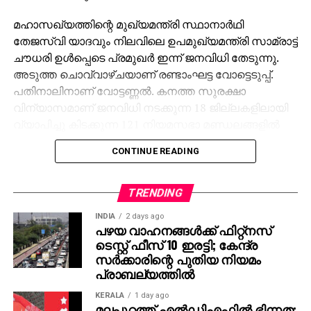
മഹാസഖ്യത്തിന്റെ മുഖ്യമന്ത്രി സ്ഥാനാര്‍ഥി
തേജസ്വി യാദവും നിലവിലെ ഉപമുഖ്യമന്ത്രി സാമ്രാട്ട്
ചൗധരി ഉള്‍പ്പെടെ പ്രമുഖര്‍ ഇന്ന് ജനവിധി തേടുന്നു.
അടുത്ത ചൊവ്വാഴ്ചയാണ് രണ്ടാംഘട്ട വോട്ടെടുപ്പ്.
പതിനാലിനാണ് വോട്ടണ്ണല്‍. കനത്ത സുരക്ഷാ
വിന്യാസമാണ് ജനവിധി നടക്കുന്ന 18 ജില്ലകളിലായി
വ്യാപിച്ചു കിടക്കുന്ന 121 നിയമസഭാ മണ്ഡലങ്ങളില്‍
ഒരുക്കിയിട്ടുള്ളത്.
CONTINUE READING
അവസാന നിമിഷം രാഹുല്‍ ഗാന്ധി ഉയര്‍ത്തിയ
ഹരിയാന വോട്ട് ചോരി ആരോപണം സംസ്ഥാനത്ത്
TRENDING
കാര്യമായ ചര്‍ച്ചയായിട്ടുണ്ട്. ‘മായി ബഹിന്‍ മാന്‍
INDIA
2 days ago
യോജന’ പ്രകാരം സ്ത്രീകള്‍ക്ക് 30,000 രൂപ
പഴയ വാഹനങ്ങള്‍ക്ക് ഫിറ്റ്‌നസ്
നല്‍കുമെന്ന തേജസ്വി യാദവിന്റെ വാഗ്ദാനം.
ടെസ്റ്റ് ഫീസ് 10 ഇരട്ടി; കേന്ദ്ര
സര്‍ക്കാരിന്റെ പുതിയ നിയമം
പ്രാബല്യത്തില്‍
KERALA
1 day ago
മലപ്പുറത്ത് എല്‍ഡിഎഫില്‍ ഭിന്നത;