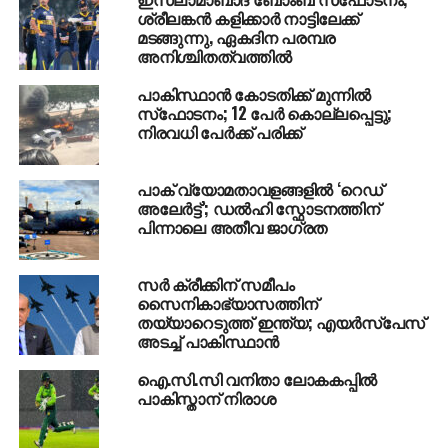
UP NEXT
ശ്രീലങ്കന്‍ കളിക്കാര്‍ നാട്ടിലേക്ക്
ഗുജറാത്തിനെ കയ്യിലെടുത്ത് രാഹുല്‍ ഗാന്ധി
മടങ്ങുന്നു, ഏകദിന പരമ്പര
മടങ്ങി; അമിത് ഷാക്കും മോദിക്കും കടുത്ത
അനിശ്ചിതത്വത്തില്‍
വിമര്‍ശനം
പാകിസ്ഥാന്‍ കോടതിക്ക് മുന്നില്‍
DON'T MISS
സ്‌ഫോടനം; 12 പേര്‍ കൊല്ലപ്പെട്ടു;
പി.സി ജോര്‍ജ് എംഎല്‍എക്കെതിരെ
നിരവധി പേര്‍ക്ക് പരിക്ക്
കേസെടുക്കാന്‍ കോടതി ഉത്തരവ്
പാക് വ്യോമതാവളങ്ങളിൽ ‘റെഡ്
അലേർട്ട്’; ഡൽഹി സ്ഫോടനത്തിന്
പിന്നാലെ അതീവ ജാഗ്രത
സര്‍ ക്രീക്കിന് സമീപം
സൈനികാഭ്യാസത്തിന്
തയ്യാറെടുത്ത് ഇന്ത്യ; എയര്‍സ്‌പേസ്
അടച്ച് പാകിസ്ഥാന്‍
ഐ.സി.സി വനിതാ ലോകകപ്പില്‍
പാകിസ്താന് നിരാശ