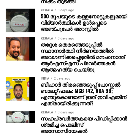
നീക്കം തുടങ്ങി
ത്തിലധികം പ്രേക്ഷകര്‍ കൈയ്യടി മുഴക്കി വരവേറ്റു.
KERALA
3 days ago
500 രൂപയുടെ കള്ളനോട്ടുകളുമായി
ഐമാക്‌സ് ഫോര്‍മാറ്റിലാണ് ഈ ചിത്രം ഒരുക്കുന്നത്.
വിദ്യാര്‍ത്ഥികള്‍ ഉള്‍പ്പെടെ
അതിനാല്‍ തന്നെ തിയേറ്ററുകളില്‍ അത്ഭുതകരമായ
അഞ്ചുപേര്‍ അറസ്റ്റില്‍
കാഴ്ചാനുഭവം സമ്മാനിക്കുമെന്നുറപ്പ്. ബാഹുബലി,
KERALA
3 days ago
ഞഞഞ എന്നിവയുടെ സംവിധായകന്‍ രാജമൗലിയുടെ
തദ്ദേശ തെരഞ്ഞെടുപ്പില്‍
ഈ ബ്രഹ്‌മാണ്ഡ പ്രോജക്റ്റ് 2027-ല്‍
സ്ഥാനാര്‍ത്ഥി നിര്‍ണയത്തില്‍
തിയേറ്ററുകളിലേക്ക് എത്തും.
അവഗണിക്കപ്പെട്ടതില്‍ മനംനൊന്ത്
ആര്‍എസ്എസ് പ്രവര്‍ത്തകന്‍
ആത്മഹത്യ ചെയ്തു
INDIA
2 days ago
ബീഹാർ തിരഞ്ഞെടുപ്പ് പോസ്റ്റൽ
ബാലറ്റ് ഫലം: MGB 142, NDA 98;
എന്തുകൊണ്ടാണ് ഇത് ഇവിഎമ്മിന്
എതിരായിരിക്കുന്നത്?
KERALA
3 days ago
സഹപ്രവര്‍ത്തകയെ പീഡിപ്പിക്കാന്‍
ശ്രമിച്ച പൊലീസ്
അസോസിയേഷന്‍