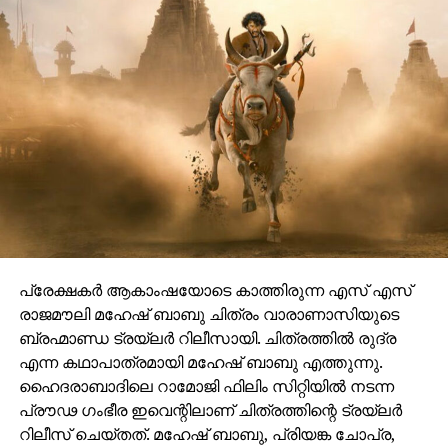
പ്രേക്ഷകർ ആകാംഷയോടെ കാത്തിരുന്ന എസ് എസ്
രാജമൗലി മഹേഷ് ബാബു ചിത്രം വാരാണാസിയുടെ
ബ്രഹ്മാണ്ഡ ട്രയ്ലർ റിലീസായി. ചിത്രത്തിൽ രുദ്ര
എന്ന കഥാപാത്രമായി മഹേഷ് ബാബു എത്തുന്നു.
ഹൈദരാബാദിലെ റാമോജി ഫിലിം സിറ്റിയിൽ നടന്ന
പ്രൗഢ ഗംഭീര ഇവെന്റിലാണ് ചിത്രത്തിന്റെ ട്രയ്ലർ
റിലീസ് ചെയ്തത്. മഹേഷ് ബാബു, പ്രിയങ്ക ചോപ്ര,