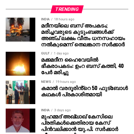
ട്രെന്‍ഡിങ് പട്ടികയില്‍ മുന്നിലാണ്. 130ണ്മ100 അടി
TRENDING
വലുപ്പത്തിലുള്ള പ്രത്യേക സ്‌ക്രീനില്‍ പ്രേക്ഷകര്‍ക്ക്
INDIA
18 hours ago
മുന്നില്‍ ട്രെയിലര്‍ പ്രദര്‍ശിപ്പിച്ചു.
മദീനയിലെ ബസ് അപകടം;
മരിച്ചവരുടെ കുടുംബങ്ങള്‍ക്ക്
ട്രെയിലര്‍ സി.ഇ. 512-ലെ വാരണാസിയുടെ
അഞ്ച് ലക്ഷം വീതം ധനസഹായം
ദൃശ്യങ്ങളോടെ തുടങ്ങുന്നു. തുടര്‍ന്ന് 2027ല്‍
നല്‍കുമെന്ന് തെലങ്കാന സര്‍ക്കാര്‍
ഭൂമിയിലേക്ക് വരുന്നു എന്നു കാണിക്കുന്ന ‘ശാംഭവി’ എന്ന
GULF
1 day ago
ഛിന്നഗ്രഹം, അന്റാര്‍ട്ടിക്കയിലെ റോസ് ഐസ്
മക്കമദീന ഹൈവേയില്‍
ഷെല്‍ഫ്, ആഫ്രിക്കയിലെ അംബോസെലി വനം,
ഭീകരാപകടം: ഉംറ ബസ് കത്തി, 40
ബി.സി.ഇ 7200-ലെ ലങ്കാനഗരം, വാരണാസിയിലെ
പേര്‍ മരിച്ചു
മണികര്‍ണികാ ഘട്ട് തുടങ്ങിയ ഭീമാകാര
NEWS
19 hours ago
ദൃശ്യവിശേഷങ്ങള്‍ അതിശയത്തോടെ
കമാൽ വരദൂരിൻ്റെ 50 ഫുട്ബോൾ
അവതരിപ്പിക്കുന്നു.
കഥകൾ പ്രകാശിതമായി
കയ്യില്‍ ത്രിശൂലം പിടിച്ച് കാളയുടെ പുറത്ത്
INDIA
3 days ago
സവാരിയുമായി എത്തുന്ന രുദ്രയായി മഹേഷ്
മുഹമ്മദ് അഖ്‌ലാഖ് കേസിലെ
ബാബുവിന്റെ എന്‍ട്രിയാണ് ട്രെയിലറിന്റെ ഹൈലൈറ്റ്.
പ്രതികള്‍ക്കെതിരായ കേസ്
അതേപോലെ, വേദിയിലേക്കും മഹേഷ് ബാബു
പിന്‍വലിക്കാന്‍ യു.പി. സര്‍ക്കാര്‍
കാളപ്പുറത്ത് സവാരിയായി എത്തിയപ്പോള്‍ 60,000-