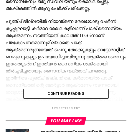
സൈനികനും ഒരു സിവിലിയനും കൊല്ലപ്പെട്ടു.
അക്രമത്തില്‍ ആറു പേര്‍ക്ക് പരിക്കേറ്റു.
പൂഞ്ച് ജില്ലയില്‍ നിയന്ത്രണ രേഖയോടു ചേര്‍ന്ന്
കൃഷ്ണഘാട്ടി, കര്‍മാറ മേഖലകളിലാണ് പാക് സൈന്യം
ആക്രമണം നടത്തിയത്. കാലത്ത് 10.35നാണ്
പ്രകോപനമൊന്നുമില്ലാതെ പാക്
ആക്രമണമുണ്ടായത്. ചെറു തോക്കുകളും ഓട്ടോമാറ്റിക്
വെപ്പണുകളും ഉപയോഗിച്ചായിരുന്നു ആക്രമണമെന്നും
ഇതേതുടര്‍ന്ന് ഇന്ത്യന്‍ സൈന്യം ശക്തമായി
തിരിച്ചടിച്ചതായും സൈനിക വക്താവ് പറഞ്ഞു.
ഇതിനിടെ പൂഞ്ച് ജില്ലയിലെ കര്‍മാറയില്‍ പാക്
സൈന്യത്തിന്റെ മോര്‍ട്ടാര്‍ ആക്രമണം നടന്നതായി
തദ്ദേശവാസികളെ ഉദ്ധരിച്ചുള്ള റിപ്പോര്‍ട്ട് പറയുന്നു.
CONTINUE READING
അക്രമത്തില്‍ ഗുരുതര പരിക്കേറ്റ ആര്‍.കെ റെഡ്ഡി (21),
മുഹമ്മദ് സഹീര്‍ (22) എന്നിവരാണ് കൊല്ലപ്പെട്ടത്.
ADVERTISEMENT
YOU MAY LIKE
RELATED TOPICS:
KASHMIR
KASHMIR ATTACK
PAKISTAN
ഇസ്ലാമാബാദ് ബോംബ് സ്‌ഫോടനം;