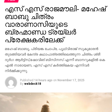
എസ് എസ് രാജമൗലി- മഹേഷ്
ബാബു ചിത്രം
വാരാണാസിയുടെ
ബ്രഹ്മാണ്ഡ ട്രയ്ലർ
പ്രേക്ഷകരിലേക്ക്
മഹേഷ് ബാബു, പ്രിയങ്ക ചോപ്ര, പൃഥ്വിരാജ് സുകുമാരൻ
തുടങ്ങിയവർ കേന്ദ്ര കഥാപാത്രത്തിലെത്തുന്ന ചിത്രം ശ്രീ
ദുർഗ ആർട്ട്സ്,ഷോവിങ് ബിസിനസ് എന്നീ ബാനറുകളിൽ കെ
എൽ നാരായണ, എസ് എസ് കർത്തികേയ എന്നിവർ
നിർമ്മിക്കുന്നു.
Published
14 hours ago
on
November 17, 2025
By
webdesk18