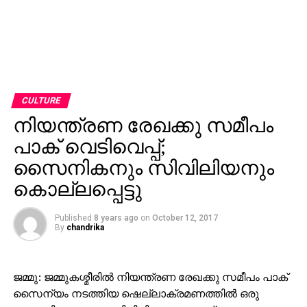
CULTURE
നിയന്ത്രണ രേഖക്കു സമീപം
പാക് വെടിവെപ്പ്;
സൈനികനും സിവിലിയനും
കൊല്ലപ്പെട്ടു
Published
8 years ago
on
October 12, 2017
By
chandrika
ജമ്മു: ജമ്മുകശ്മീരില്‍ നിയന്ത്രണ രേഖക്കു സമീപം പാക്
സൈന്യം നടത്തിയ ഷെല്ലാക്രമണത്തില്‍ ഒരു