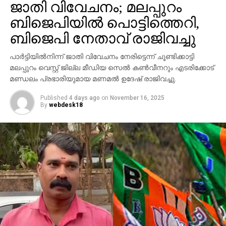
ജാതി വിവേചനം; മലപ്പുറം
ആക്രമണം നടത്തിയതായും ബാര്‍ ഉടമ നല്‍കിയ
ബിജെപിയില്‍ പൊട്ടിത്തെറി,
പരാതിയില്‍ പറയുന്നു. വിദ്യാഭ്യാസ
ആവശ്യങ്ങള്‍ക്കായി എറണാകുളത്ത് എത്തിയവരാണ്
ബിജെപി നേതാവ് രാജിവച്ചു
പ്രതികളെന്ന് പൊലീസ് കണ്ടെത്തിയിട്ടുണ്ട്.
പാര്‍ട്ടിയില്‍നിന്ന് ജാതി വിവേചനം നേരിട്ടെന്ന് ചൂണ്ടിക്കാട്ടി
സംഭവത്തില്‍ അലീനയുടെ കൈക്ക് പരുക്കേല്‍ക്കുകയും
മലപ്പുറം വെസ്റ്റ് ജില്ല മീഡിയ സെല്‍ കണ്‍വീനറും എടരിക്കോട്
ചെയ്തു.
മണ്ഡലം പ്രഭാരിയുമായ മണമല്‍ ഉദേഷ് രാജിവച്ചു.
Published
4 days ago
on
November 16, 2025
By
webdesk18