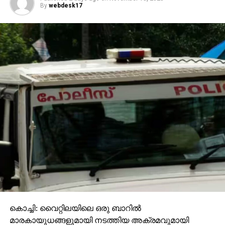
By
webdesk17
കൊച്ചി: വൈറ്റിലയിലെ ഒരു ബാറില്‍
മാരകായുധങ്ങളുമായി നടത്തിയ അക്രമവുമായി