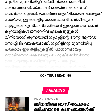
ഗൂഗിള്‍ മുന്നറിയിപ്പ് നല്‍കി. വ്യാജ തൊഴില്‍
അവസരങ്ങള്‍, ക്ലോണ്‍ ചെയ്ത ബിസിനസ്
വെബ്‌സൈറ്റുരള്‍, യഥാര്‍ത്ഥ ആപ്ലിക്കേഷനുകളോട്
സാമ്യമുള്ള കബളിപ്പിക്കാന്‍ വേണ്ടി നിര്‍മ്മിക്കുന്ന
ആപ്പുകള്‍ എന്നിവ നിര്‍മ്മിക്കാന്‍ ഇപ്പോള്‍ സൈബര്‍
കുറ്റവാളികള്‍ ജനറേറ്റീവ് എഐ ടൂളുകള്‍
വിനിയോഗിക്കുന്നതായി ഗൂഗുളിന്റെ ട്രസ്റ്റ് ആന്‍ഡ്
സേഫ്റ്റി ടീം വ്യക്തമാക്കി. ഗൂഗിളിന്റെ മുന്നറിയിപ്പ്
പ്രകാരം ഈ തട്ടിപ്പുകളില്‍ പ്രധാനമായും
തൊഴിലന്വേഷകരെയും ചെറുകിട ബിസിനസ്
ഉടമകളെയും ലക്ഷ്യമിടുന്നു. പലപ്പോഴും
അറിയപ്പെടുന്ന കമ്പനികളുടെയോ സര്‍ക്കാര്‍
ഏജന്‍സികളുടെയോ പേരില്‍ വ്യാജ ജോലി
CONTINUE READING
ലിസ്റ്റിംഗുകള്‍ സൃഷ്ടിക്കപ്പെടുന്നു. ഇരകളോട്
വ്യക്തിഗത വിവരങ്ങള്‍ പങ്കിടാനും, ജോലി
പ്രോസസ്സിംഗ് ഫീസ് എന്ന പേരില്‍ പണം അടയ്ക്കാനും
TRENDING
ആവശ്യപ്പെടുന്നതാണ് സാധാരണ രീതി. ചിലര്‍
INDIA
3 days ago
മാല്‍വെയര്‍ ഇന്‍സ്റ്റാള്‍ ചെയ്യാനോ ഡാറ്റ
മദീനയിലെ ബസ് അപകടം;
മരിച്ചവരുടെ കുടുംബങ്ങള്‍ക്ക്
മോഷ്ടിക്കാനോ ലക്ഷ്യമിട്ടുള്ള വ്യാജ അഭിമുഖ