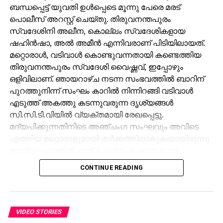
ബന്ധപ്പെട്ട് യുവതി ഉള്‍പ്പെടെ മൂന്നു പേരെ മരട്
പൊലീസ് അറസ്റ്റ് ചെയ്തു. തിരുവനന്തപുരം
സ്വദേശിനി അലീന, കൊല്ലം സ്വദേശികളായ
ഷഹിന്‍ഷാ, അല്‍ അമീന്‍ എന്നിവരാണ് പിടിയിലായത്.
മറ്റൊരാള്‍, വടിവാള്‍ കൊണ്ടുവന്നതായി കണ്ടെത്തിയ
തിരുവനന്തപുരം സ്വദേശി വൈഷ്ണവ്, ഇപ്പോഴും
ഒളിവിലാണ്. ഞായറാഴ്ച നടന്ന സംഭവത്തില്‍ ബാറിന്
പുറത്തുനിന്ന് സംഘം കാറില്‍ നിന്നിറങ്ങി വടിവാള്‍
എടുത്ത് അകത്തു കടന്നുവരുന്ന ദൃശ്യങ്ങള്‍
സി.സി.ടി.വിയില്‍ വ്യക്തമായി രേഖപ്പെട്ടു.
മദ്യപിക്കുന്നതിനിടെ അഞ്ചംഗ സംഘവും അവിടെ
എത്തിയ മറ്റൊരാളുമായി തര്‍ക്കത്തിലാകുകയായിരുന്നു
ആദ്യ ഘട്ടത്തില്‍. ഇത് ചോദ്യം ചെയ്ത ബാര്‍
ജീവനക്കാരുമായി സംഘര്‍ഷം ശക്തമായി. പ്രതികളുടെ
CONTINUE READING
സംഘം ആദ്യം ബാറില്‍ നിന്ന് പുറത്തുപോയെങ്കിലും,
അലീനയും കൂട്ടരും കുറച്ച് സമയത്തിനുശേഷം
വടിവാളുമായി തിരികെ എത്തി. തുടര്‍ന്ന് ബാര്‍
ജീവനക്കാര്‍ക്ക് മര്‍ദനമേല്‍ക്കുകയും അക്രമം
VIDEO STORIES
ആവര്‍ത്തിച്ച് അഞ്ചുതവണ വരെ തിരിച്ചെത്തി