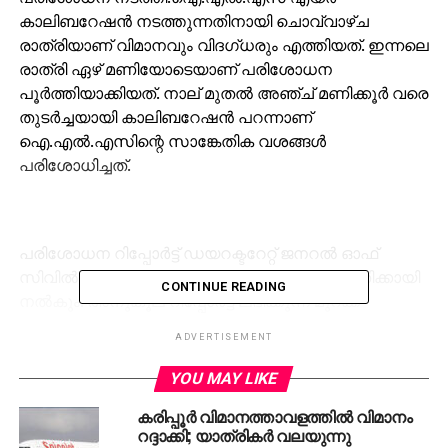
കാലിബറേഷന്‍ നടത്തുന്നതിനായി ചൊവ്വാഴ്ച
രാത്രിയാണ് വിമാനവും വിദഗ്ധരും എത്തിയത്. ഇന്നലെ
രാത്രി ഏഴ് മണിയോടെയാണ് പരിശോധന
പൂര്‍ത്തിയാക്കിയത്. നാല് മുതല്‍ അഞ്ച് മണിക്കൂര്‍ വരെ
തുടര്‍ച്ചയായി കാലിബറേഷന്‍ പറന്നാണ്
ഐ.എല്‍.എസിന്റെ സാങ്കേതിക വശങ്ങള്‍
പരിശോധിച്ചത്.
പരിശോധന റിപ്പോര്‍ട്ട് ഡയറക്ടറേറ്റ് ജനറല്‍ ഓഫ്
സിവില്‍ ഏവിയേഷന്റെ( ഡി.ജി.സി.എ) അനുമതിക്കായി
CONTINUE READING
നല്‍കും. അനുകൂല റിപ്പോര്‍ട്ട് ലഭിക്കുന്ന മുറക്ക്
സംവിധാനം പൂര്‍ണമായി പ്രവര്‍ത്തനക്ഷമമാക്കും.
ADVERTISEMENT
മൂന്നര കോടി രൂപ ചെലവില്‍ നോര്‍വെയില്‍ നിന്നും
ഇറക്കുമതി ചെയ്ത നോര്‍മാക്ക് 7000ബി എന്ന
YOU MAY LIKE
ഐ.എല്‍.എസ് ഉപകരണമാണ് കരിപ്പൂരില്‍
കരിപ്പൂര്‍ വിമാനത്താവളത്തില്‍ വിമാനം
സ്ഥാപിച്ചിരിക്കുന്നത്.
റദ്ദാക്കി; യാത്രികര്‍ വലയുന്നു
എയര്‍പോര്‍ട്ട് അതോറിറ്റി ജോയിന്റ് ജനറല്‍ മാനേജര്‍