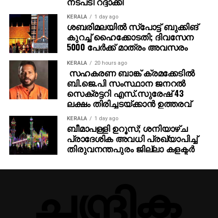
നടപടി റദ്ദാക്കി
KERALA
1 day ago
ശബരിമലയില്‍ സ്‌പോട്ട് ബുക്കിങ്
കുറച്ച് ഹൈക്കോടതി; ദിവസേന
5000 പേര്‍ക്ക് മാത്രം അവസരം
KERALA
20 hours ago
സഹകരണ ബാങ്ക് ക്രമക്കേടില്‍
ബി.ജെ.പി സംസ്ഥാന ജനറല്‍
സെക്രട്ടറി എസ്.സുരേഷ് 43
ലക്ഷം തിരിച്ചടയ്ക്കാന്‍ ഉത്തരവ്
KERALA
1 day ago
ബീമാപള്ളി ഉറൂസ്; ശനിയാഴ്ച
പ്രാദേശിക അവധി പ്രഖ്യാപിച്ച്
തിരുവനന്തപുരം ജില്ലാ കളക്ടര്‍