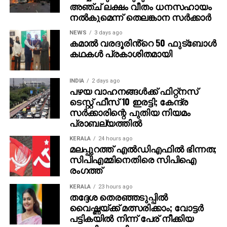
അഞ്ച് ലക്ഷം വീതം ധനസഹായം
സോഫ്റ്റ്‌വെയറുകളും അയക്കുന്നു. ഇത്തരം തട്ടിപ്പുകള്‍
നല്‍കുമെന്ന് തെലങ്കാന സര്‍ക്കാര്‍
വ്യക്തികള്‍ക്കും സ്ഥാപനങ്ങള്‍ക്കും ഗുരുതരമായ
ഭീഷണിയാണെന്ന് ഗൂഗിള്‍ മുന്നറിയിപ്പ് നല്‍കി.
NEWS
3 days ago
കമാൽ വരദൂരിൻ്റെ 50 ഫുട്ബോൾ
നിയമാനുസൃത തൊഴിലുടമകള്‍ ഒരിക്കലും സാമ്പത്തിക
കഥകൾ പ്രകാശിതമായി
വിവരങ്ങളോ പേയ്‌മെന്റെ് ആവശ്യങ്ങളോ
ഉന്നയിക്കില്ലെന്നും ഉപയോക്താക്കള്‍ ഓണ്‍ലൈനില്‍
കൂടുതല്‍ ജാഗ്രത പാലിക്കണമെന്നും ഗൂഗിള്‍
INDIA
2 days ago
പഴയ വാഹനങ്ങള്‍ക്ക് ഫിറ്റ്‌നസ്
വ്യക്തമാക്കി.
ടെസ്റ്റ് ഫീസ് 10 ഇരട്ടി; കേന്ദ്ര
സര്‍ക്കാരിന്റെ പുതിയ നിയമം
പ്രാബല്യത്തില്‍
KERALA
24 hours ago
മലപ്പുറത്ത് എല്‍ഡിഎഫില്‍ ഭിന്നത;
സിപിഎമ്മിനെതിരെ സിപിഐ
രംഗത്ത്
KERALA
23 hours ago
തദ്ദേശ തെരഞ്ഞടുപ്പില്‍
വൈഷ്ണയ്ക്ക് മത്സരിക്കാം; വോട്ടര്‍
പട്ടികയില്‍ നിന്ന് പേര് നീക്കിയ