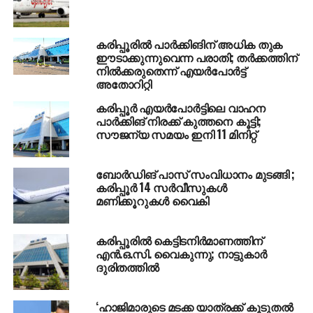
വി.എസ് തോമര്‍, അസി.ജനറല്‍ മാനേജര്‍മാരായ
മുഹമ്മദ് യാസീന്‍, രവീന്ദ്രഭൂഷന്‍ എന്നിവരടങ്ങിയ
കരിപ്പൂരില്‍ പാര്‍ക്കിങിന് അധിക തുക
റേഡിയോ കണ്‍സ്ട്രക്ഷന്‍ ഡവലപ്പ്‌മെന്റ് യൂണിറ്റും
ഈടാക്കുന്നുവെന്ന പരാതി; തര്‍ക്കത്തിന്
സീനിയര്‍ മാനേജര്‍മാരായ എല്‍.എന്‍ പ്രസാദ്, രാജേഷ്
നില്‍ക്കരുതെന്ന് എയര്‍പോര്‍ട്ട്
പാണ്ഡെ എന്നിവരുള്‍പ്പെടുന്ന ഫ്‌ളൈറ്റ് ഇന്‍സ്‌പെക്ഷന്‍
അതോറിറ്റി
യൂണിറ്റുമാണ് കരിപ്പൂരിലത്തെിയത്‌
കരിപ്പൂർ എയർപോർട്ടിലെ വാഹന
പാർക്കിങ് നിരക്ക് കുത്തനെ കൂട്ടി;
സൗജന്യ സമയം ഇനി 11 മിനിറ്റ്
RELATED TOPICS:
KARIPUR AIRPORT
UP NEXT
ബോർഡിങ് പാസ് സംവിധാനം മുടങ്ങി ;
ക്രിക്കറ്റിലും കാര്‍ഡ് വരുന്നു
കരിപ്പൂർ 14 സർവീസുകൾ
മണിക്കൂറുകൾ വൈകി
DON'T MISS
നോട്ട് നിരോധനം പാളിയെന്ന സൂചനയുമായി
കേന്ദ്ര റവന്യൂ സെക്രട്ടറി
കരിപ്പൂരില്‍ കെട്ടിടനിർമാണത്തിന്
എൻ.ഒ.സി. വൈകുന്നു; നാട്ടുകാർ
ദുരിതത്തിൽ
‘ഹാജിമാരുടെ മടക്ക യാത്രക്ക് കൂടുതല്‍