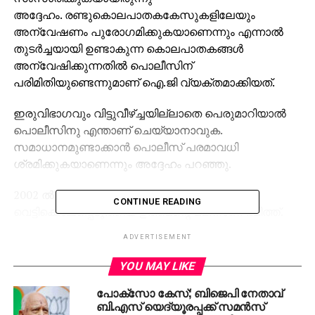
അദ്ദേഹം. രണ്ടുകൊലപാതകകേസുകളിലേയും
അന്വേഷണം പുരോഗമിക്കുകയാണെന്നും എന്നാല്‍
തുടര്‍ച്ചയായി ഉണ്ടാകുന്ന കൊലപാതകങ്ങള്‍
അന്വേഷിക്കുന്നതില്‍ പൊലീസിന്
പരിമിതിയുണ്ടെന്നുമാണ് ഐ.ജി വ്യക്തമാക്കിയത്.
ഇരുവിഭാഗവും വിട്ടുവീഴ്ച്ചയില്ലാതെ പെരുമാറിയാല്‍
പൊലീസിനു എന്താണ് ചെയ്യാനാവുക.
സമാധാനമുണ്ടാക്കാന്‍ പൊലീസ് പരമാവധി
ശ്രമിക്കുകയാണെന്നും അദ്ദേഹം പറഞ്ഞു.
2002 ല്‍ ചാവശേരിയില്‍ ബസിനുള്ളില്‍ വെച്ച്
CONTINUE READING
വെട്ടിക്കൊലപ്പെടുത്തിയ ഉത്തമന്റെ മകനാണ് രമിത്ത്.
മുഖ്യമന്ത്രിയുടെ മണ്ഡലത്തിലാണ് രണ്ടു
ADVERTISEMENT
കൊലപാതകങ്ങളും നാല്‍പ്പത്തിയെട്ട് മണിക്കൂറിനുളില്‍
അരങ്ങേറിയത്.
YOU MAY LIKE
പോക്‌സോ കേസ്; ബിജെപി നേതാവ്
RELATED TOPICS:
BJP
CPM
IG
KANNUR
POLITICS
ബി.എസ് യെദ്യൂരപ്പക്ക് സമന്‍സ്
RSS