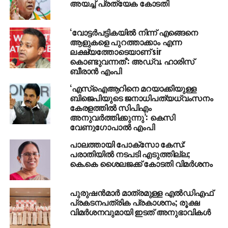
അയച്ച് പ്രത്യേക കോടതി
UP NEXT
പട്ടിക്കുട്ടിയുടെ ‘ഉപാധിയില്ലാത്ത സ്‌നേഹം’;
‘വോട്ടര്‍പട്ടികയില്‍ നിന്ന് എങ്ങെനെ
അനുഷ്‌കയെ കൊട്ടി കോഹ്‌ലി ട്വിറ്ററില്‍
ആളുകളെ പുറത്താക്കാം എന്ന
ലക്ഷ്യത്തോടെയാണ് sir
DON'T MISS
കൊണ്ടുവന്നത്’: അഡ്വ. ഹാരിസ്
സ്‌റ്റൈലിഷ് ഡിസൈനും തകര്‍പ്പന്‍
ബീരാൻ എംപി
ഫീച്ചറുകളുമായി ഓണര്‍ 8 എത്തി
‘എസ്‌ഐആറിനെ മറയാക്കിയുള്ള
ബിജെപിയുടെ ജനാധിപത്യധ്വംസനം
കേരളത്തില്‍ സിപിഎം
അനുവര്‍ത്തിക്കുന്നു’: കെസി
വേണുഗോപാല്‍ എംപി
പാലത്തായി പോക്സോ കേസ്:
പരാതിയില്‍ നടപടി എടുത്തില്ല;
കെ.കെ ശൈലജക്ക് കോടതി വിമര്‍ശനം
പുരുഷന്‍മാര്‍ മാത്രമുള്ള എല്‍ഡിഎഫ്
പ്രകടനപത്രിക പ്രകാശനം; രൂക്ഷ
വിമര്‍ശനവുമായി ഇടത് അനുഭാവികൾ