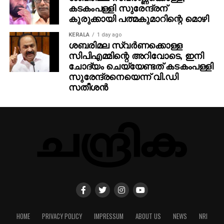
കടകംപള്ളി സുരേന്ദ്രന്
കുരുക്കായി പത്മകുമാറിന്റെ മൊഴി
KERALA
1 day ago
ശബരിമല സ്വര്‍ണക്കൊള്ള
സിപിഎമ്മിന്റെ അറിവോടെ, ഇനി
ചോദ്യം ചെയ്യേണ്ടത് കടകംപള്ളി
സുരേന്ദ്രനെയെന്ന് വി.ഡി
സതീശന്‍
HOME
PRIVACY POLICY
IMPRESSUM
ABOUT US
NEWS
NRI