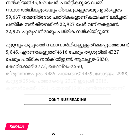
നല്‍കിയത് 45,652 പേര്‍. പാര്‍ട്ടികളുടെ ഡമ്മി
സ്ഥാനാര്‍ഥികളുടെയും റിബലുകളുടെയും ഉള്‍പ്പെടെ
59,667 നാമനിര്‍ദേശ പത്രികകളാണ് കമ്മിഷന് ലഭിച്ചത്.
പത്രിക നല്‍കിയവരില്‍ 22,927 പേര്‍ വനിതകളാണ്.
22,927 പുരുഷന്‍മാരും പത്രിക നല്‍കിയിട്ടുണ്ട്.
ഏറ്റവും കൂടുതല്‍ സ്ഥാനാര്‍ഥികളുള്ളത് മലപ്പുറത്താണ്,
5,845. എറണാകളുത്ത് 4616 പേരും തൃശൂരില്‍ 4327
പേരും പത്രിക നല്‍കിയിട്ടുണ്ട്. ആലപ്പുഴ-3830,
കോഴിക്കോട്-3775, കൊല്ലം-3530,
തിരുവനന്തപുരം-3485, പാലക്കാട്-3459, കോട്ടയം-2988,
കണ്ണൂര്‍ 2564, പത്തനംതിട്ട-2317, ഇടുക്കി-2015,
കാസര്‍കോട് -1561, വയനാട് 1340 എന്നിങ്ങനെയാണ്
മറ്റ് ജില്ലകളിലെ സ്ഥാനാര്‍ഥികളുടെ എണ്ണം.
CONTINUE READING
നാമനിര്‍ദേശപത്രികകളുടെ സൂക്ഷ്മപരിശോധന
ശനിയാഴ്ച രാവിലെ 10 മുതല്‍ ആരംഭിക്കും. ബന്ധപ്പെട്ട
വരണാധികാരികളാണ് നാമനിര്‍ദേശപത്രികകളുടെ
KERALA
സൂക്ഷ്മപരിശോധന നടത്തുക. നാമനിര്‍ദേശ