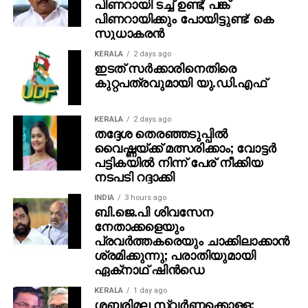
പിണറായി ടച്ച് ഉണ്ട്; പങ്ക്
അന്വേഷണം വഴിതെറ്റിക്കാന്‍ ശ്രമിച്ചതായും
പിണറായിക്കും പോയിട്ടുണ്ട്: കെ
അതിവേഗ പോക്‌സോ കോടതി കണ്ടെത്തിയിരുന്നു.
സുധാകരന്‍
അത് തടയാന്‍ ക്രൈംബ്രാഞ്ച് അന്വേഷണസംഘം
ശ്രമിച്ചില്ലെന്നും അന്വേഷണസംഘവും
KERALA
2 days ago
ഇടത് സര്‍ക്കാരിനെതിരെ
ഉദ്യോഗസ്ഥരും ഇടയ്ക്ക് മാറിയത് കുട്ടിക്ക് മാനസിക
കുറ്റപത്രവുമായി യു.ഡി.എഫ്
സമ്മര്‍ദമുണ്ടാക്കിയെന്നും കോടതി ചൂണ്ടിക്കാട്ടിയിരുന്നു.
KERALA
2 days ago
തദ്ദേശ തെരഞ്ഞടുപ്പില്‍
വൈഷ്ണയ്ക്ക് മത്സരിക്കാം; വോട്ടര്‍
പട്ടികയില്‍ നിന്ന് പേര് നീക്കിയ
നടപടി റദ്ദാക്കി
INDIA
3 hours ago
ബി.ജെ.പി ശിവസേന
നേതാക്കളെയും
പ്രവര്‍ത്തകരെയും ചാക്കിലാക്കാന്‍
ശ്രമിക്കുന്നു; പരാതിയുമായി
ഏക്‌നാഥ് ഷിന്‍ഡെ
KERALA
1 day ago
ശബരിമല സ്വര്‍ണ്ണക്കൊള്ള;