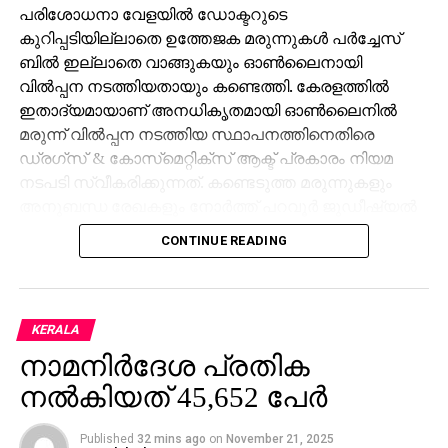
പരിശോധനാ വേളയില്‍ ഡോക്ടറുടെ
കുറിപ്പടിയില്ലാതെ ഉത്തേജക മരുന്നുകള്‍ പര്‍ച്ചേസ്
ബില്‍ ഇല്ലാതെ വാങ്ങുകയും ഓണ്‍ലൈനായി
വില്‍പ്പന നടത്തിയതായും കണ്ടെത്തി. കേരളത്തില്‍
ഇതാദ്യമായാണ് അനധികൃതമായി ഓണ്‍ലൈനില്‍
മരുന്ന് വില്‍പ്പന നടത്തിയ സ്ഥാപനത്തിനെതിരെ
ഡ്രഗ്‌സ് & കോസ്‌മെറ്റിക്‌സ് ആക്ട് പ്രകാരം നിയമ
നടപടി സ്വീകരിക്കുന്നത്. കണ്ടെടുത്ത മരുന്നുകളും
അനുബന്ധ രേഖകളും നോര്‍ത്ത് പറവൂര്‍ ജുഡീഷ്യല്‍
ഫസ്റ്റ് ക്ലാസ്സ് മജിസ്‌ട്രേറ്റ് കോടതിയില്‍ ഹാജരാക്കി.
CONTINUE READING
വിവിധ സംസ്ഥാനങ്ങളില്‍ നിന്ന് അനധികൃതമായ
മരുന്നുകള്‍ ഓണ്‍ലൈന്‍ വഴി വാങ്ങുന്നത് തടയാനും
ആവശ്യമായ ഇടപെടലുകള്‍ നടത്താനും കേരളം
KERALA
നേരത്തെ കേന്ദ്ര ആരോഗ്യമന്ത്രാലയത്തിനോട്
നാമനിര്‍ദേശ പ്രതിക
അഭ്യര്‍ത്ഥിച്ചിരുന്നു. അത്തരം സ്ഥാപനങ്ങള്‍ക്കെതിരെ
നല്‍കിയത് 45,652 പേര്‍
കര്‍ശന നടപടി സ്വീകരിക്കാന്‍ ഡ്രഗ്‌സ്
കണ്‍ട്രോള്‍ക്കും നിര്‍ദേശം നല്‍കിയിരുന്നു.
കേരളത്തില്‍ നിന്ന് ഇത്തരത്തില്‍ ഓണ്‍ലൈന്‍ മരുന്ന്
Published
32 mins ago
on
November 21, 2025