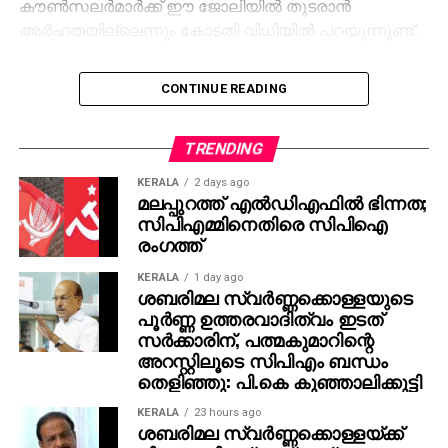
കൗൺസലർമാർക്ക് ഈ ജോലിയിൽ തുടരാൻ
അർഹതയില്ലെന്നും കോടതി വിധിയിൽ പറയുന്നുണ്ട്.
അശ്ലീലച്ചുവയുള്ള ചോദ്യങ്ങൾ ചോദിച്ചപ്പോൾ
CONTINUE READING
അവിടെ ഉണ്ടായിരുന്ന പൊലീസ് ഉദ്യോഗസ്ഥൻ
എന്തുകൊണ്ട് ഇടപെട്ടില്ലെന്നും കോടതി വിമർശിച്ചു.
പ്രസ്തുത മാനസികാരോഗ്യ ഉദ്യോഗസ്ഥർ നൽകിയ
TRENDING
റിപ്പോർട്ടിലെ ഓരോ ചോദ്യങ്ങളും വിശദമായി
KERALA
2 days ago
പരിശോധിച്ച കോടതി, അവരുടെ ചോദ്യങ്ങൾ വഴി
മലപ്പുറത്ത് എല്‍ഡിഎഫില്‍ ഭിന്നത;
പ്രതിഭാഗത്തിന്റെ വാദങ്ങളെ പിന്തുണയ്ക്കാൻ
സിപിഎമ്മിനെതിരെ സിപിഐ
ആവശ്യമായ ഇടപെടലുകൾ കൃത്യമായി
രംഗത്ത്
ഉണ്ടായെന്നും കണ്ടെത്തിയിട്ടുണ്ട്.
KERALA
1 day ago
ശബരിമല സ്വര്‍ണ്ണക്കൊള്ളയുടെ
ഇവർക്കെതിരെ നടപടികൾ സ്വീകരിക്കാൻ
പൂര്‍ണ്ണ ഉത്തരവാദിത്വം ഇടത്
ആവശ്യപ്പെട്ട് കുട്ടിയുടെ മാതാവ് 2020 സെപ്തംബർ 21ന്
സര്‍ക്കാരിന്, പത്മകുമാറിന്റെ
അന്നത്തെ വനിതാ ശിശുവികസന മന്ത്രിക്ക് പരാതി
അറസ്റ്റിലൂടെ സിപിഎം ബന്ധം
തെളിഞ്ഞു: പി.കെ കുഞ്ഞാലിക്കുട്ടി
നൽകിയിരുന്നു. ബിജെപി നേതാവായ അധ്യാപകന്‍
കെ. പത്മരാജന്‍ പ്രതിയായ പാലത്തായി
KERALA
23 hours ago
പീഡനക്കേസില്‍ കൗണ്‍സലിങ് നടത്തിയവര്‍
ശബരിമല സ്വര്‍ണ്ണക്കൊള്ളയ്ക്ക്