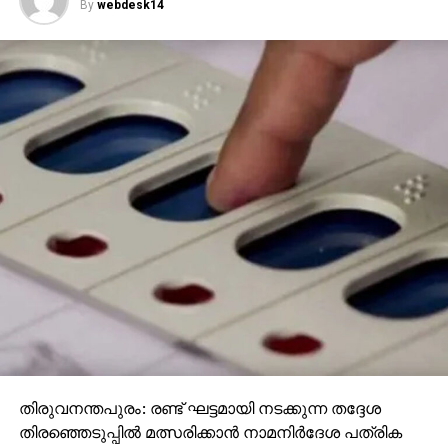
By
webdesk14
വ്യാപാരം നടക്കുന്നതായി വിവരം ഉണ്ടായിരുന്നില്ല.
എന്നാല്‍ ഇങ്ങനെയൊരു സ്ഥാപനം വഴി
ഓണ്‍ലൈനാഴി മരുന്ന് വ്യാപാരം നടക്കുന്നതായി
സംശയം ഉണ്ടായതിനെ തുടര്‍ന്ന് ഡ്രഗ്‌സ് കണ്‍ട്രോള്‍
വകുപ്പ് അത് കണ്ടെത്താനുള്ള ശ്രമം ആരംഭിച്ചു.
വകുപ്പിലെ ഉദ്യോഗസ്ഥന്‍ അവരുടെ വെബ്‌സൈറ്റില്‍
കയറി ഓണ്‍ലൈനായി ഡോക്ടറുടെ കുറിപ്പടി ഇല്ലാതെ
മരുന്ന് ആവശ്യപ്പെട്ടപ്പോള്‍ ഒരു തടസവുമില്ലാതെ
അയച്ചു കൊടുത്തു. അതേസമയം അതിലെ അഡ്ഡ്രസ്
വ്യാജമായിരുന്നു. വില്‍പന നടത്തിയ സ്ഥാപനം
കണ്ടെത്താന്‍ ഇതോടെ ബുദ്ധിമുട്ടായി. പിന്നീട്
വിദഗ്ധമായി പിന്തുടര്‍ന്നാണ് ചെയ്താണ് റെയ്ഡ്
നടത്തിയത്.
തിരുവനന്തപുരം: രണ്ട് ഘട്ടമായി നടക്കുന്ന തദ്ദേശ
തിരഞ്ഞെടുപ്പില്‍ മത്സരിക്കാന്‍ നാമനിര്‍ദേശ പത്രിക