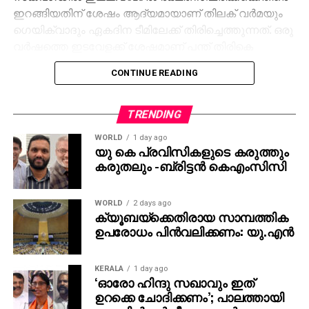
ഇറങ്ങിയതിന് ശേഷം ആദ്യമായാണ് തിലക് വർമയും
ഗെയിക്വാദും ഏകദിന ടീമിലേക്ക് തിരിച്ചെത്തുന്നത്. ഒരു
വർഷത്തെ ഇടവേളക്ക് ശേഷമാണ് പന്ത് തിരികെ
ടീമിലെത്തുന്നത്.
CONTINUE READING
മൂന്ന് മത്സരങ്ങളുള്ള ഏകദിന പരമ്പര നവംബർ 30ന്
ആരംഭിക്കും. റാഞ്ചിയിലെ ജെ.എസ്.സി.എ
TRENDING
അന്താരാഷ്ട്ര ക്രിക്കറ്റ് സ്റ്റേഡിയത്തിലാണ് ആദ്യ
WORLD
1 day ago
മത്സരം.
യു കെ പ്രവിസികളുടെ കരുത്തും
കരുതലും -ബ്രിട്ടൻ കെഎംസിസി
WORLD
2 days ago
ക്യൂബയ്ക്കെതിരായ സാമ്പത്തിക
ഉപരോധം പിന്‍വലിക്കണം: യു.എന്‍
KERALA
1 day ago
‘ഓരോ ഹിന്ദു സഖാവും ഇത്
ഉറക്കെ ചോദിക്കണം’; പാലത്തായി