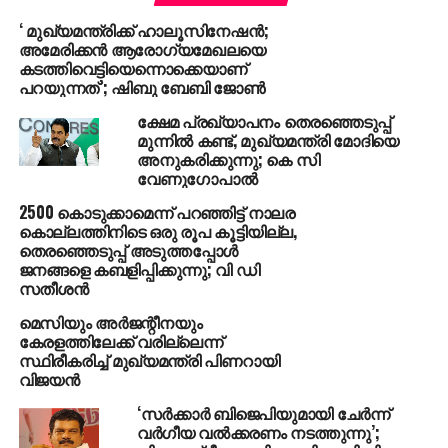
ക്ഷണിക്കാനാണ് മഞ്ജുവാര്യര്‍ എത്തിയതെന്നായിരുന്നു
‘ മുഖ്യമന്ത്രിക്ക് ഹാലൂസിനേഷന്‍;
മുഖ്യമന്ത്രിയുടെ വിശദീകരണം.
അമേരിക്കന്‍ ആരോഗ്യമേഖലയെ
കടത്തിവെട്ടിയെന്നൊക്കെയാണ്
ദിലീപിന്റെ ‘രാമലീലയും’ മഞ്ജുവിന്റെ ‘ഉദാഹരണം
പറയുന്നത്’; ഷിബു ബേബി ജോണ്‍
സുജാതയും’ ഒരേ ദിവസമായിരുന്നു റിലീസ്.
ക്ഷേമ പ്രഖ്യാപനം തെരഞ്ഞെടുപ്പ്
ഉദാഹരണം സുജാതക്ക് മികച്ച രീതിയിലുള്ള
മുന്നിൽ കണ്ട്, മുഖ്യമന്ത്രി മോദിയെ
പ്രതികരണം ലഭിച്ചെങ്കിലും തിയ്യേറ്ററുകളില്‍ നിന്ന്
അനുകരിക്കുന്നു; കെ സി
വേണുഗോപാൽ
നീക്കം ചെയ്യപ്പെടുകയാണെന്നുള്ള പ്രചാരണം
ഉണ്ടായിരുന്നു.
2500 കൊടുക്കാമെന്ന് പറഞ്ഞിട്ട് നാലര
കൊല്ലത്തിനിടെ ഒരു രൂപ കൂട്ടിയില്ല,
തെരഞ്ഞെടുപ്പ് അടുത്തപ്പോള്‍
ജനങ്ങളെ കബളിപ്പിക്കുന്നു; വി ഡി
സതീശന്‍
മെസിയും അര്‍ജന്റീനയും
കേരളത്തിലേക്ക് വരില്ലെന്ന്
സ്ഥിരീകരിച്ച് മുഖ്യമന്ത്രി പിണറായി
വിജയന്‍
‘സർക്കാർ ബിജെപിയുമായി ചേർന്ന്
വർഗീയ വൽക്കരണം നടത്തുന്നു’;