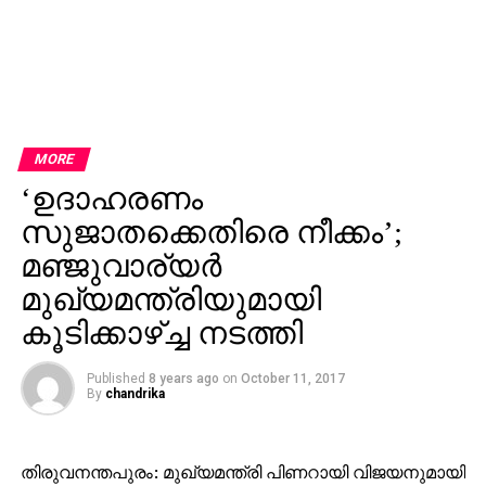
MORE
‘ഉദാഹരണം
സുജാതക്കെതിരെ നീക്കം’;
മഞ്ജുവാര്യര്‍
മുഖ്യമന്ത്രിയുമായി
കൂടിക്കാഴ്ച്ച നടത്തി
Published
8 years ago
on
October 11, 2017
By
chandrika
തിരുവനന്തപുരം: മുഖ്യമന്ത്രി പിണറായി വിജയനുമായി