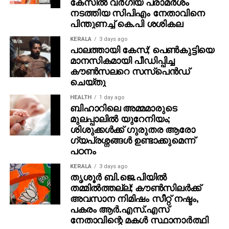
കേസിൽ വർഗീയ പരാമർശം
നടത്തിയ സിപിഎം നേതാവിനെ
പിന്തുണച്ച് കെ.പി ശശികല
KERALA
3 days ago
പാലത്തായി കേസ്; പെൺകുട്ടിയെ
മാനസികമായി പീഡിപ്പിച്ച
കൗൺസലറെ സസ്പെൻഡ്
ചെയ്തു
HEALTH
1 day ago
ബിഹാറിലെ അമ്മമാരുടെ
മുലപ്പാലിൽ യുറേനിയം;
ശിശുക്കൾക്ക് ​ഗുരുതര ആരോ​
ഗ്യപ്രശ്നങ്ങൾ ഉണ്ടാക്കുമെന്ന്
പഠനം
KERALA
3 days ago
തൃശൂര്‍ ബി.ജെ.പിയില്‍
തമ്മില്‍ത്തല്ല്; കൗണ്‍സിലര്‍ക്ക്
അവസാന നിമിഷം സീറ്റ് നഷ്ടം,
പകരം ആര്‍.എസ്.എസ്
നേതാവിന്റെ മകള്‍ സ്ഥാനാര്‍ത്ഥി