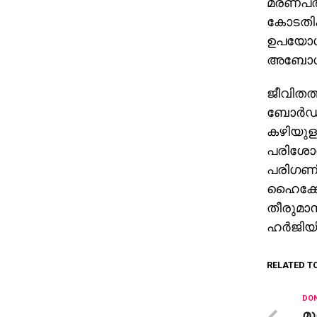
മരണപത്ര
കോടതിക
ഉപയോഗി
അബോധാവ
ജീവിതത്
ബോര്‍ഡ്
കഴിയുളളു
പരിശോധന
പരിഗണിച്
ഹൈക്കോട
തീരുമാ
ഹര്‍ജിയ
RELATED T
DON
മു