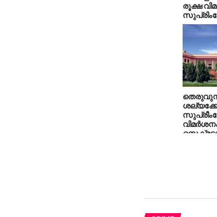
രൂക്ഷ വ
സുപ്രിം
തെരുവു
ശല്യക്കേ
സുപ്രീം
വിമര്‍ശനം
സെക്രട്ടറി
ഹാജരാക്കാ