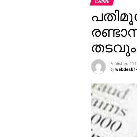
CRIME
പതിമൂന
രണ്ടാന
തടവും
Published
11 
By
webdesk1