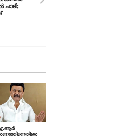
‍ ചാടി;
്
ഐ.ആർ
കരണത്തിനെതിരെ