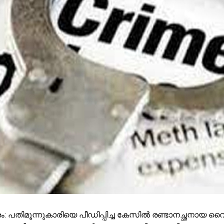
ം: പതിമൂന്നുകാരിയെ പീഡിപ്പിച്ച കേസിൽ രണ്ടാനച്ഛനായ വ