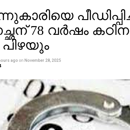
്നുകാരിയെ പീഡിപ്പിച
ച്ഛന് 78 വർഷം കഠിന
 പിഴയും
hours ago
on
November 28, 2025
4