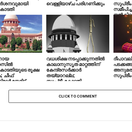
ിമർശനവുമായി
വെള്ളിയാഴ്ച പരിഗണിക്കും
സുപ്രീ
കോടതി
സമീപിച്ച്
നൽകിയെ
നേതൃത്
നായ
വധശിക്ഷ നടപ്പാക്കുന്നതില്‍
ദീപാവലി
സില്‍
കാലാനുസൃത മാറ്റത്തിന്
പടക്കങ്
കോടതിയുടെ രൂക്ഷ
കേന്ദ്രസര്‍ക്കാര്‍
അനുമത
; ചീഫ്
തയ്യാറല്ല;
സുപ്രീ
മാര്‍ നേരിട്ട്
സുപ്രീംകോടതി
ന്‍ നിര്‍ദേശം
CLICK TO COMMENT