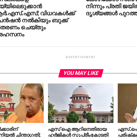
്യിലെടുക്കാന്‍
നിന്നും പ്രതി ജയില്
്‍.എസ്.എസ്; വിധവകള്‍ക്ക്
ദൃശ്യങ്ങള്‍ പുറത്ത
ന്‍ഷന്‍ നല്‍കിയും ബുക്ക്
ിതരണം ചെയ്തും
്രഹസനം
ADVERTISEMENT
YOU MAY LIKE
്കാരിന്
എസ് ഐ ആറിനെതിരായ
എസ്.
യൽ ചിന്താഗതി;
ഹർജികൾ സുപ്രീംകോടതി
പരിഷ്‍