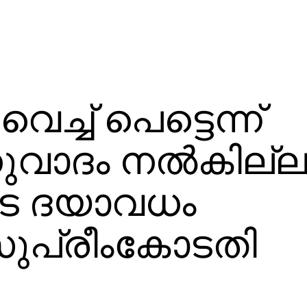
വെച്ച് പെട്ടെന്ന്
ുവാദം നല്‍കില്ല
െ ദയാവധം
ുപ്രീംകോടതി