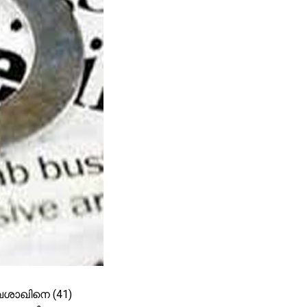
ൈശാഖിനെ (41)