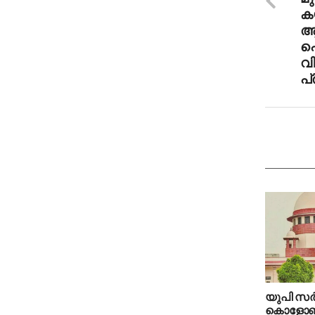
കയ
ആര
പെ
വ
പ
യുപി സർക
കൊളോണി