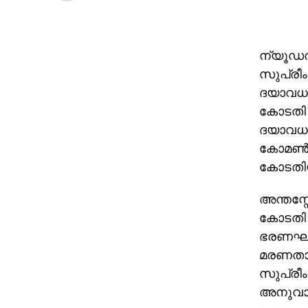
ന്യൂഡല
സുപ്ര
ദയാവധത
കോടതി ന
ദയാവധത്
കോമണ്‍
കോടതിയ
അന്തസ്
കോടതി ന
ഭരണഘടന
മരണതാല
സുപ്രീം 
അനുവാദം