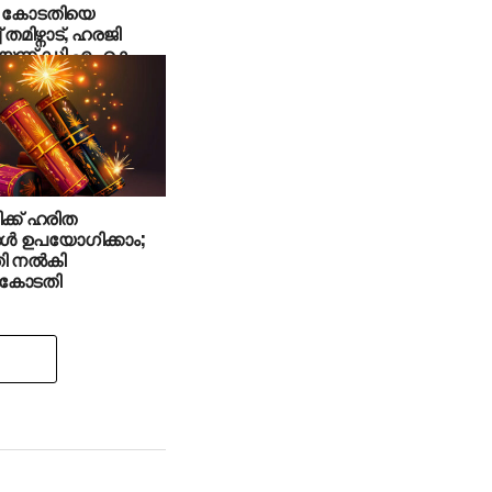
ം കോടതിയെ
 തമിഴ്നാട്, ഹരജി
ന്ന് ഡി.എം.കെ
വം
ക്ക് ഹരിത
ങൾ ഉപയോഗിക്കാം;
ി നൽകി
ംകോടതി