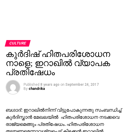
CULTURE
കുര്‍ദിഷ് ഹിതപരിശോധന
നാളെ; ഇറാഖില്‍ വ്യാപക
പ്രതിഷേധം
Published
8 years ago
on
September 24, 2017
By
chandrika
ബഗ്ദാദ്: ഇറാഖില്‍നിന്ന് വിട്ടുപോകുന്നതു സംബന്ധിച്ച്
കുര്‍ദിസ്താന്‍ മേഖലയില്‍ ഹിതപരിശോധന നടക്കവെ
രാജ്യമെങ്ങും പ്രതിഷേധം. ഹിതപരിശോധന
തടയണമെന്നാവശ്യപ്പെട്ട് കിഴക്കന്‍ ഇറാഖില്‍