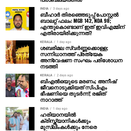
ത്തിലധികം പ്രേക്ഷകര്‍ കൈയ്യടി മുഴക്കി വരവേറ്റു.
INDIA
3 days ago
ബീഹാർ തിരഞ്ഞെടുപ്പ് പോസ്റ്റൽ
ഐമാക്‌സ് ഫോര്‍മാറ്റിലാണ് ഈ ചിത്രം ഒരുക്കുന്നത്.
ബാലറ്റ് ഫലം: MGB 142, NDA 98;
അതിനാല്‍ തന്നെ തിയേറ്ററുകളില്‍ അത്ഭുതകരമായ
എന്തുകൊണ്ടാണ് ഇത് ഇവിഎമ്മിന്
എതിരായിരിക്കുന്നത്?
കാഴ്ചാനുഭവം സമ്മാനിക്കുമെന്നുറപ്പ്. ബാഹുബലി,
ഞഞഞ എന്നിവയുടെ സംവിധായകന്‍ രാജമൗലിയുടെ
KERALA
1 day ago
ഈ ബ്രഹ്‌മാണ്ഡ പ്രോജക്റ്റ് 2027-ല്‍
ശബരിമല സ്വര്‍ണ്ണക്കൊള്ള;
സന്നിധാനത്ത് പ്രത്യേക
തിയേറ്ററുകളിലേക്ക് എത്തും.
അന്വേഷണ സംഘം പരിശോധന
നടത്തി
KERALA
2 days ago
ബിഎല്‍ഒയുടെ മരണം; അനീഷ്
ജീവനൊടുക്കിയത് സിപിഎം
ഭീഷണിയെ തുടര്‍ന്ന്; രജിത്
നാറാത്ത്
INDIA
1 day ago
ഹരിയാനയില്‍
ക്രിസ്ത്യാനികള്‍ക്കും
മുസ്‌ലിംകള്‍ക്കും നേരെ