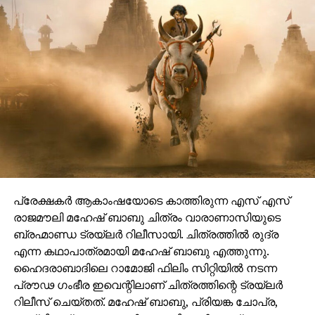
പ്രേക്ഷകർ ആകാംഷയോടെ കാത്തിരുന്ന എസ് എസ്
രാജമൗലി മഹേഷ് ബാബു ചിത്രം വാരാണാസിയുടെ
ബ്രഹ്മാണ്ഡ ട്രയ്ലർ റിലീസായി. ചിത്രത്തിൽ രുദ്ര
എന്ന കഥാപാത്രമായി മഹേഷ് ബാബു എത്തുന്നു.
ഹൈദരാബാദിലെ റാമോജി ഫിലിം സിറ്റിയിൽ നടന്ന
പ്രൗഢ ഗംഭീര ഇവെന്റിലാണ് ചിത്രത്തിന്റെ ട്രയ്ലർ
റിലീസ് ചെയ്തത്. മഹേഷ് ബാബു, പ്രിയങ്ക ചോപ്ര,