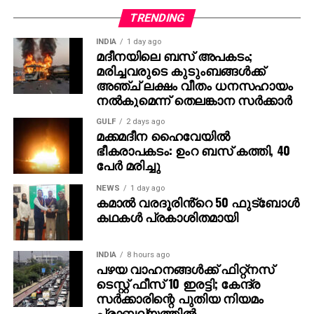
ട്രെന്‍ഡിങ് പട്ടികയില്‍ മുന്നിലാണ്. 130ണ്മ100 അടി
TRENDING
വലുപ്പത്തിലുള്ള പ്രത്യേക സ്‌ക്രീനില്‍ പ്രേക്ഷകര്‍ക്ക്
INDIA
1 day ago
മുന്നില്‍ ട്രെയിലര്‍ പ്രദര്‍ശിപ്പിച്ചു.
മദീനയിലെ ബസ് അപകടം;
മരിച്ചവരുടെ കുടുംബങ്ങള്‍ക്ക്
ട്രെയിലര്‍ സി.ഇ. 512-ലെ വാരണാസിയുടെ
അഞ്ച് ലക്ഷം വീതം ധനസഹായം
ദൃശ്യങ്ങളോടെ തുടങ്ങുന്നു. തുടര്‍ന്ന് 2027ല്‍
നല്‍കുമെന്ന് തെലങ്കാന സര്‍ക്കാര്‍
ഭൂമിയിലേക്ക് വരുന്നു എന്നു കാണിക്കുന്ന ‘ശാംഭവി’ എന്ന
GULF
2 days ago
ഛിന്നഗ്രഹം, അന്റാര്‍ട്ടിക്കയിലെ റോസ് ഐസ്
മക്കമദീന ഹൈവേയില്‍
ഷെല്‍ഫ്, ആഫ്രിക്കയിലെ അംബോസെലി വനം,
ഭീകരാപകടം: ഉംറ ബസ് കത്തി, 40
ബി.സി.ഇ 7200-ലെ ലങ്കാനഗരം, വാരണാസിയിലെ
പേര്‍ മരിച്ചു
മണികര്‍ണികാ ഘട്ട് തുടങ്ങിയ ഭീമാകാര
NEWS
1 day ago
ദൃശ്യവിശേഷങ്ങള്‍ അതിശയത്തോടെ
കമാൽ വരദൂരിൻ്റെ 50 ഫുട്ബോൾ
അവതരിപ്പിക്കുന്നു.
കഥകൾ പ്രകാശിതമായി
കയ്യില്‍ ത്രിശൂലം പിടിച്ച് കാളയുടെ പുറത്ത്
INDIA
8 hours ago
സവാരിയുമായി എത്തുന്ന രുദ്രയായി മഹേഷ്
പഴയ വാഹനങ്ങള്‍ക്ക് ഫിറ്റ്‌നസ്
ബാബുവിന്റെ എന്‍ട്രിയാണ് ട്രെയിലറിന്റെ ഹൈലൈറ്റ്.
ടെസ്റ്റ് ഫീസ് 10 ഇരട്ടി; കേന്ദ്ര
അതേപോലെ, വേദിയിലേക്കും മഹേഷ് ബാബു
സര്‍ക്കാരിന്റെ പുതിയ നിയമം
കാളപ്പുറത്ത് സവാരിയായി എത്തിയപ്പോള്‍ 60,000-
പ്രാബല്യത്തില്‍