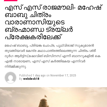
എസ് എസ് രാജമൗലി- മഹേഷ്
ബാബു ചിത്രം
വാരാണാസിയുടെ
ബ്രഹ്മാണ്ഡ ട്രയ്ലർ
പ്രേക്ഷകരിലേക്ക്
മഹേഷ് ബാബു, പ്രിയങ്ക ചോപ്ര, പൃഥ്വിരാജ് സുകുമാരൻ
തുടങ്ങിയവർ കേന്ദ്ര കഥാപാത്രത്തിലെത്തുന്ന ചിത്രം ശ്രീ
ദുർഗ ആർട്ട്സ്,ഷോവിങ് ബിസിനസ് എന്നീ ബാനറുകളിൽ കെ
എൽ നാരായണ, എസ് എസ് കർത്തികേയ എന്നിവർ
നിർമ്മിക്കുന്നു.
Published
1 day ago
on
November 17, 2025
By
webdesk18