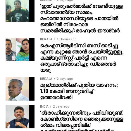
ജോസഫ്.
‘ഇത് പുരുഷന്‍മാര്‍ക്ക് വേണ്ടിയുള്ള
സ്വാതന്ത്ര്യ സമരം,
മലയാളത്തിന്റെ സ്‌ക്രിപ്റ്റിന് വേണ്ടി അവര്‍
മഹാത്മാഗാന്ധിയുടെ പാതയില്‍
കാത്തിരിക്കുകയാണെന്നാണ് ജീത്തു ജോസഫ്
ജയിലില്‍ നിരാഹാര
സമരമിരിക്കും’:രാഹുല്‍ ഈശ്വര്‍
പറയുന്നത്. മോഹന്‍ലാല്‍ വീണ്ടും ജോര്‍ജുകുട്ടിയായി
വരുമ്പോള്‍ കുടുംബ കഥയ്ക്കാണ് പ്രാധാന്യം എന്നും
KERALA
16 hours ago
ജീത്തു ജോസഫ് നേരത്തെ പ്രതികരിച്ചിരുന്നു.
കെഎസ്ആര്‍ടിസി ബസ് ഓടിച്ചു
എന്ന കുറ്റമേ ഞാന്‍ ചെയ്തിട്ടുള്ളൂ,
മോഹന്‍ലാലിന് പുറമേ മീന, അന്‍സിബ ഹസന്‍, എസ്തര്‍
കമ്മ്യൂണിസ്റ്റ് പാര്‍ട്ടി എന്നെ
അനില്‍, ആശാ ശരത്, സിദ്ധിഖ്, കലാഭവന്‍ ഷാജോണ്‍,
ഒരുപാട് ദ്രോഹിച്ചു; ഡ്രൈവര്‍
ഇര്‍ഷാദ് തുടങ്ങിയവരാണ് ദൃശ്യത്തിലെ മറ്റ്
യദു
കഥാപാത്രങ്ങളെ അവതരിപ്പിച്ചിരുന്നത്. സുജിത്
വാസുദേവാണ് ദൃശ്യത്തിന്റെ ഛായാഗ്രാഹണം
KERALA
2 days ago
മുഖ്യമന്ത്രിക്ക് പുതിയ വാഹനം;
നിര്‍വഹിച്ചത്. വിനു തോമസും അനില്‍
1.10 കോടി അനുവദിച്ച്
ജോണ്‍സണുമാണ് സംഗീത വിഭാഗം കൈകാര്യം
ഉത്തരവിറക്കി
ചെയ്തത്.
INDIA
2 days ago
‘ദ്രോഹിക്കുന്നതിനും പരിധിയുണ്ട്,
കോണ്‍ഗ്രസിനെ ഞെരുക്കാനുള്ള
ശ്രമം വിലപ്പോവില്ല’
കേന്ദ്രസര്‍ക്കാറിന്റേത് ധാര്‍മിക