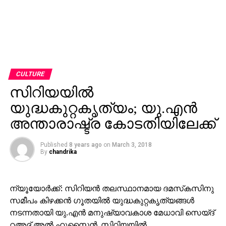
CULTURE
സിറിയയില്‍
യുദ്ധകുറ്റകൃത്യം; യു.എന്‍
അന്താരാഷ്ട്ര കോടതിയിലേക്ക്
Published
8 years ago
on
March 3, 2018
By
chandrika
ന്യൂയോര്‍ക്ക്: സിറിയന്‍ തലസ്ഥാനമായ ദമസ്‌കസിനു
സമീപം കിഴക്കന്‍ ഗൂതയില്‍ യുദ്ധകുറ്റകൃത്യങ്ങള്‍
നടന്നതായി യു.എന്‍ മനുഷ്യാവകാശ മേധാവി സെയ്ദ്
റഅദ് അല്‍ ഹുസൈന്‍. സിറിയയില്‍