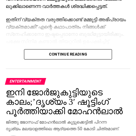
ലുക്കിലാണെന്ന വാര്‍ത്തകള്‍ ശ്രദ്ധിക്കപ്പെട്ടത്.
ഇതിന് വ്യക്തത വരുത്തിക്കൊണ്ട് മമ്മൂട്ടി അഭിപ്രായം
വ്യക്തമാക്കി”എന്റെ കഥാപാത്രം നിങ്ങള്‍ക്ക്
സ്‌നേഹിക്കാനോ ഇഷ്ടപ്പെടാനോ ബുദ്ധിമുട്ടായിരിക്കും.
പക്ഷേ സിനിമ കണ്ടാല്‍ തിയറ്ററില്‍ ഉപേക്ഷിച്ചിട്ട്
പോകാന്‍ പറ്റാത്ത കഥാപാത്രമാണിത്,”
CONTINUE READING
ആദ്യമായി ചലച്ചിത്രത്തില്‍ പോലീസ് ഓഫീസര്‍
വേഷമായിരുന്നു, ആ കഥാപാത്രം വിനായകന്‍
ചെയ്യുന്നതാണ് ഏറ്റവും മികച്ചതെന്ന് കണ്ടു. ഈ
ENTERTAINMENT
സിനിമയിലെ നായകന്‍ വിനായകനാണ്. പോസ്റ്ററില്‍
ഇനി ജോര്‍ജുകുട്ടിയുടെ
കണ്ടതുപോലെ. ഞാന്‍ നായകനാണ്, പക്ഷേ
പ്രതിനായകനാണ്,” മമ്മൂട്ടി കൂട്ടിച്ചേര്‍ത്തു.
കാലം;’ദൃശ്യം 3′ ഷൂട്ടിംഗ്
പൂര്‍ത്തിയാക്കി മോഹന്‍ലാല്‍
”സംസാരിക്കാന്‍ അറിയില്ലെങ്കിലും അഭിനയത്തില്‍
അത്ഭുതം കാണിക്കുന്ന ആളാണ് വിനായകന്‍.
ജിത്തു ജോസഫ് മോഹന്‍ലാല്‍ കൂട്ടുക്കെട്ടില്‍ പിറന്ന
കുസൃതിക്കാരന്‍ പോലെ തോന്നിച്ചാലും
ദൃശ്യം മലയാളത്തിലെ ആദ്യത്തെ 50 കോടി ചിത്രമാണ്.
അദ്ദേഹത്തെക്കുറിച്ച് പ്രേക്ഷകര്‍ക്ക് ഒരു വാത്സല്യം