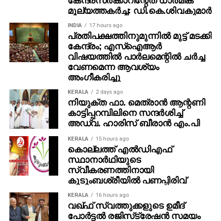
മൂല്യത്തകര്‍ച്ച: ഡി.കെ.ശിവകുമാര്‍
INDIA
17 hours ago
പ്രതിപക്ഷത്തിനുമുന്നില്‍ മുട്ട് മടക്കി
കേന്ദ്രം; എസ്ഐആർ
വിഷയത്തിൽ പാർലമെന്റിൽ ചർച്ച
വേണമെന്ന ആവശ്യം
അംഗീകരിച്ചു
KERALA
2 days ago
നിയുക്ത ഫാ. മെത്രാന്‍ ആന്റണി
കാട്ടിപ്പറമ്പിലിനെ സന്ദര്‍ശിച്ച്
അഡ്വ. ഹാരിസ് ബീരാന്‍ എം.പി
KERALA
15 hours ago
കൊല്ലത്ത് എല്‍ഡിഎഫ്
സ്ഥാനാര്‍ഥിയുടെ
സ്വീകരണത്തിനായി
കുടുംബശ്രീയില്‍ പണപ്പിരിവ്
KERALA
16 hours ago
വഖ്ഫ് സ്വത്തുക്കളുടെ ഉമീദ്
പോര്‍ട്ടല്‍ രജിസ്‌ട്രേഷന്‍ സമയം