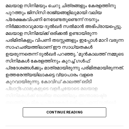
മലയാള സിനിമയും ചെറു ചിത്രങ്ങളും കേരളത്തിനു
പുറത്തും ജിസിസി രാജ്യങ്ങളിലുമായി വലിയ
പ്രേക്ഷകവിപണി നേടേണ്ടതുണ്ടെന്ന് നടനും
നിര്‍മ്മാതാവുമായ ദുല്‍ഖര്‍ സല്‍മാന്‍ അഭിപ്രായപ്പെട്ടു.
മലയാള സിനിമയ്ക്ക് ഒരിക്കല്‍ ഉണ്ടായിരുന്ന
പരിമിതികളും വിപണി തടസ്സങ്ങളും ഇപ്പോള്‍ മാറി വരുന്ന
സാഹചര്യത്തിലാണ് ഈ സാധ്യതകള്‍
ഉയരുന്നതെന്ന് ദുല്‍ഖര്‍ പറഞ്ഞു. ‘മുന്‍കാലത്ത് നമ്മുടെ
സിനിമകള്‍ കേരളത്തിനും കുറച്ച് ഗള്‍ഫ്
പ്രദേശങ്ങള്‍ക്കും മാത്രമായിരുന്നു പരിമിതമായിരുന്നത്.
ഉത്തരേന്ത്യയിലാകട്ടെ വ്യാപാരം വളരെ
കുറവായിരുന്നു. കോവിഡ് കാലത്ത് ഒടിടി
പ്ലാറ്റ്‌ഫോമുകളുടെ വളര്‍ച്ചയോടെ മലയാള
സിനിമകള്‍ക്ക് ദേശീയ തലത്തിലും അന്താരാഷ്ട്ര
തലത്തിലും മികച്ച പ്രേക്ഷകര്‍ ലഭിച്ചു,’ എന്ന് ദുല്‍ഖര്‍
വിശദീകരിച്ചു. വേഫെറര്‍ പ്രൊഡക്ഷന്‍സിന്റെ
CONTINUE READING
ബാനറില്‍ ദുല്‍ഖര്‍ നിര്‍മ്മിച്ച സൂപ്പര്‍ഹീറോ ചിത്രം
‘ലോക’ നേടിയ വിജയത്തെ കുറിച്ചും, ദുല്‍ഖറും റാണ