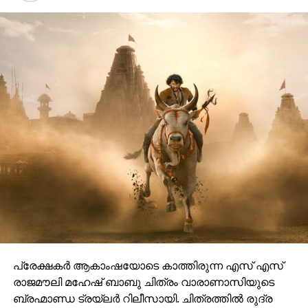
പ്രേക്ഷകർ ആകാംഷയോടെ കാത്തിരുന്ന എസ് എസ്
രാജമൗലി മഹേഷ് ബാബു ചിത്രം വാരാണാസിയുടെ
ബ്രഹ്മാണ്ഡ ട്രയ്ലർ റിലീസായി. ചിത്രത്തിൽ രുദ്ര