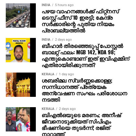
INDIA
5 hours ago
സവാരിയുമായി എത്തുന്ന രുദ്രയായി മഹേഷ്
പഴയ വാഹനങ്ങള്‍ക്ക് ഫിറ്റ്‌നസ്
ബാബുവിന്റെ എന്‍ട്രിയാണ് ട്രെയിലറിന്റെ ഹൈലൈറ്റ്.
ടെസ്റ്റ് ഫീസ് 10 ഇരട്ടി; കേന്ദ്ര
അതേപോലെ, വേദിയിലേക്കും മഹേഷ് ബാബു
സര്‍ക്കാരിന്റെ പുതിയ നിയമം
കാളപ്പുറത്ത് സവാരിയായി എത്തിയപ്പോള്‍ 60,000-
പ്രാബല്യത്തില്‍
ത്തിലധികം പ്രേക്ഷകര്‍ കൈയ്യടി മുഴക്കി വരവേറ്റു.
INDIA
2 days ago
ബീഹാർ തിരഞ്ഞെടുപ്പ് പോസ്റ്റൽ
ഐമാക്‌സ് ഫോര്‍മാറ്റിലാണ് ഈ ചിത്രം ഒരുക്കുന്നത്.
ബാലറ്റ് ഫലം: MGB 142, NDA 98;
അതിനാല്‍ തന്നെ തിയേറ്ററുകളില്‍ അത്ഭുതകരമായ
എന്തുകൊണ്ടാണ് ഇത് ഇവിഎമ്മിന്
എതിരായിരിക്കുന്നത്?
കാഴ്ചാനുഭവം സമ്മാനിക്കുമെന്നുറപ്പ്. ബാഹുബലി,
ഞഞഞ എന്നിവയുടെ സംവിധായകന്‍ രാജമൗലിയുടെ
KERALA
1 day ago
ഈ ബ്രഹ്‌മാണ്ഡ പ്രോജക്റ്റ് 2027-ല്‍
ശബരിമല സ്വര്‍ണ്ണക്കൊള്ള;
സന്നിധാനത്ത് പ്രത്യേക
തിയേറ്ററുകളിലേക്ക് എത്തും.
അന്വേഷണ സംഘം പരിശോധന
നടത്തി
KERALA
2 days ago
ബിഎല്‍ഒയുടെ മരണം; അനീഷ്
ജീവനൊടുക്കിയത് സിപിഎം
ഭീഷണിയെ തുടര്‍ന്ന്; രജിത്
നാറാത്ത്