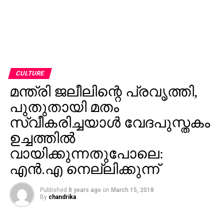
CULTURE
മന്ത്രി ജലീലിന്റെ പ്രവൃത്തി,
പുതുതായി മതം
സ്വീകരിച്ചയാള്‍ വേദപുസ്തകം
ഉച്ചത്തില്‍
വായിക്കുന്നതുപോലെ:
എന്‍.എ നെല്ലിക്കുന്ന്
Published
8 years ago
on
March 15, 2018
By
chandrika