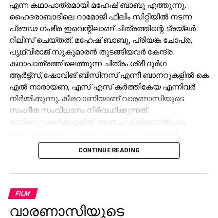
എന്ന കഥാപാത്രമായി മഹേഷ് ബാബു എത്തുന്നു.
ഹൈദരാബാദിലെ റാമോജി ഫിലിം സിറ്റിയിൽ നടന്ന
പ്രൗഢ ഗംഭീര ഇവെന്റിലാണ് ചിത്രത്തിന്റെ ട്രയ്ലർ
റിലീസ് ചെയ്തത്. മഹേഷ് ബാബു, പ്രിയങ്ക ചോപ്ര,
പൃഥ്വിരാജ് സുകുമാരൻ തുടങ്ങിയവർ കേന്ദ്ര
കഥാപാത്രത്തിലെത്തുന്ന ചിത്രം ശ്രീ ദുർഗ
ആർട്ട്സ്,ഷോവിങ് ബിസിനസ് എന്നീ ബാനറുകളിൽ കെ
എൽ നാരായണ, എസ് എസ് കർത്തികേയ എന്നിവർ
നിർമ്മിക്കുന്നു. കീരവാണിയാണ് വാരണാസിയുടെ
സംഗീത സംവിധാനം നിർവഹിക്കുന്നത്.
മണിക്കൂറുകൾക്കുള്ളിൽ അഞ്ചു മില്യണിൽപ്പരം
കാഴ്ചക്കാരുമായി ട്രയ്ലർ ലോകവ്യാപകമായി
ട്രെൻഡിങ്ങിൽ മുന്നിലാണ്.
CONTINUE READING
പ്രേക്ഷകർക്ക് ദൃശ്യവിസ്മയം സമ്മാനിക്കുന്ന
വാരാണസിയുടെ ട്രയ്ലർ റാമോജി ഫിലിം സിറ്റിയിൽ
നടന്ന ഇവെന്റിൽ 130×100 ഫീറ്റിൽ പ്രത്യേകമായി
FILM
സജ്ജീകരിച്ച സ്‌ക്രീനിലാണ് പ്രദർശിപ്പിച്ചത് . സിഇ
വാരണാസിയുടെ
512-ലെ വാരാണസി കാണിച്ചുകൊണ്ടാണ് ട്രെയിലര്‍