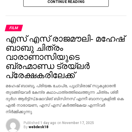
CONTINUE READING
FILM
എസ് എസ് രാജമൗലി- മഹേഷ്
ബാബു ചിത്രം
വാരാണാസിയുടെ
ബ്രഹ്മാണ്ഡ ട്രയ്ലർ
പ്രേക്ഷകരിലേക്ക്
മഹേഷ് ബാബു, പ്രിയങ്ക ചോപ്ര, പൃഥ്വിരാജ് സുകുമാരൻ
തുടങ്ങിയവർ കേന്ദ്ര കഥാപാത്രത്തിലെത്തുന്ന ചിത്രം ശ്രീ
ദുർഗ ആർട്ട്സ്,ഷോവിങ് ബിസിനസ് എന്നീ ബാനറുകളിൽ കെ
എൽ നാരായണ, എസ് എസ് കർത്തികേയ എന്നിവർ
നിർമ്മിക്കുന്നു.
Published
1 day ago
on
November 17, 2025
By
webdesk18