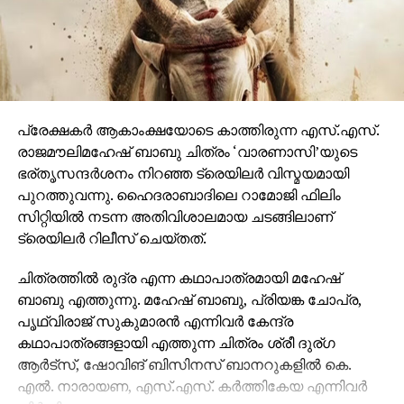
ഓ ആൻഡ് മാർക്കറ്റിംഗ് സ്ട്രാറ്റജിസ്റ്റ് : പ്രതീഷ് ശേഖർ.
പ്രേക്ഷകര്‍ ആകാംക്ഷയോടെ കാത്തിരുന്ന എസ്.എസ്.
രാജമൗലിമഹേഷ് ബാബു ചിത്രം ‘വാരണാസി’യുടെ
ഭര്തൃസന്ദര്‍ശനം നിറഞ്ഞ ട്രെയിലര്‍ വിസ്മയമായി
പുറത്തുവന്നു. ഹൈദരാബാദിലെ റാമോജി ഫിലിം
സിറ്റിയില്‍ നടന്ന അതിവിശാലമായ ചടങ്ങിലാണ്
ട്രെയിലര്‍ റിലീസ് ചെയ്തത്.
ചിത്രത്തില്‍ രുദ്ര എന്ന കഥാപാത്രമായി മഹേഷ്
ബാബു എത്തുന്നു. മഹേഷ് ബാബു, പ്രിയങ്ക ചോപ്ര,
പൃഥ്വിരാജ് സുകുമാരന്‍ എന്നിവര്‍ കേന്ദ്ര
കഥാപാത്രങ്ങളായി എത്തുന്ന ചിത്രം ശ്രീ ദുര്ഗ
ആര്‍ട്‌സ്, ഷോവിങ് ബിസിനസ് ബാനറുകളില്‍ കെ.
എല്‍. നാരായണ, എസ്.എസ്. കര്‍ത്തികേയ എന്നിവര്‍