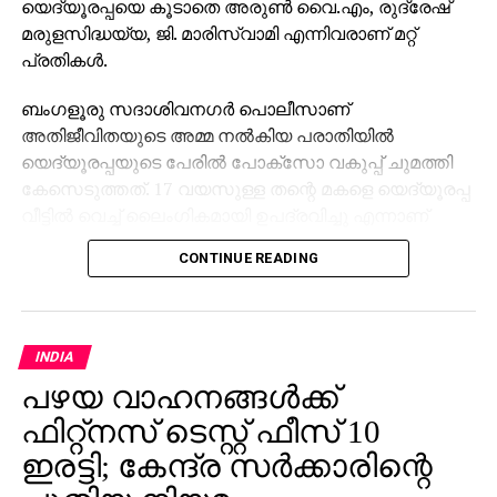
യെദ്യൂരപ്പയെ കൂടാതെ അരുണ്‍ വൈ.എം, രുദ്രേഷ്
മരുളസിദ്ധയ്യ, ജി. മാരിസ്വാമി എന്നിവരാണ് മറ്റ്
പ്രതികള്‍.
ബംഗളൂരു സദാശിവനഗര്‍ പൊലീസാണ്
അതിജീവിതയുടെ അമ്മ നല്‍കിയ പരാതിയില്‍
യെദ്യൂരപ്പയുടെ പേരില്‍ പോക്‌സോ വകുപ്പ് ചുമത്തി
കേസെടുത്തത്. 17 വയസുള്ള തന്റെ മകളെ യെദ്യൂരപ്പ
വീട്ടില്‍ വെച്ച് ലൈംഗികമായി ഉപദ്രവിച്ചു എന്നാണ്
പെണ്‍കുട്ടിയുടെ അമ്മയുടെ പരാതി. അന്വേഷണം
CONTINUE READING
പിന്നീട് സര്‍ക്കാര്‍ സിഐഡിക്ക് കൈമാറി. കേസ്
പരിഗണിക്കുന്ന ബംഗളൂരുവിലെ ജനപ്രതിനിധികളുടെ
പ്രത്യേക കോടതി യെദ്യൂരപ്പയോട് ഹാജരാകാന്‍
ആവശ്യപ്പെട്ട് സമന്‍സ് അയച്ചത് ചോദ്യം ചെയ്ത്
INDIA
യെദ്യൂരപ്പ ഹൈക്കോടതിയെ സമീപിച്ചു. എന്നാല്‍,
പഴയ വാഹനങ്ങള്‍ക്ക്
കേസ് റദ്ദാക്കണമെന്ന യെദ്യൂരപ്പയുടെ ആവശ്യം
ഫിറ്റ്‌നസ് ടെസ്റ്റ് ഫീസ് 10
ഹൈക്കോടതി തള്ളിയിരുന്നു.
ഇരട്ടി; കേന്ദ്ര സര്‍ക്കാരിന്റെ
കേസില്‍ യെദ്യൂരപ്പ വിചാരണ നേരിടണമെന്നും