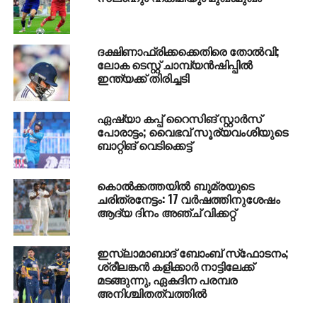
DON'T MISS
ഡിജെ പാര്‍ട്ടിക്കിടെ ഗുണ്ടാ സംഘത്തിന്റെ
ആക്രമം; കൊച്ചിയില്‍ ബാര്‍ ജീവനക്കാരെ മര്‍ദിച്ചു
ദക്ഷിണാഫ്രിക്കക്കെതിരെ തോല്‍വി;
ലോക ടെസ്റ്റ് ചാമ്പ്യന്‍ഷിപ്പില്‍
ഇന്ത്യക്ക് തിരിച്ചടി
ഏഷ്യാ കപ്പ് റൈസിങ് സ്റ്റാര്‍സ്
പോരാട്ടം; വൈഭവ് സൂര്യവംശിയുടെ
ബാറ്റിങ് വെടിക്കെട്ട്
കൊല്‍ക്കത്തയില്‍ ബുമ്രയുടെ
ചരിത്രനേട്ടം: 17 വര്‍ഷത്തിനുശേഷം
ആദ്യ ദിനം അഞ്ച് വിക്കറ്റ്
ഇസ്ലാമാബാദ് ബോംബ് സ്‌ഫോടനം;
ശ്രീലങ്കന്‍ കളിക്കാര്‍ നാട്ടിലേക്ക്
മടങ്ങുന്നു, ഏകദിന പരമ്പര
അനിശ്ചിതത്വത്തില്‍