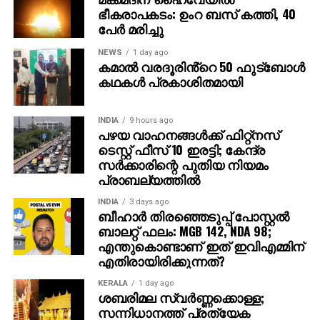
ഭീകരാപകടം: ഉംറ ബസ് കത്തി, 40
പേര്‍ മരിച്ചു
NEWS
1 day ago
കമാൽ വരദൂരിൻ്റെ 50 ഫുട്ബോൾ
കഥകൾ പ്രകാശിതമായി
INDIA
9 hours ago
പഴയ വാഹനങ്ങള്‍ക്ക് ഫിറ്റ്‌നസ്
ടെസ്റ്റ് ഫീസ് 10 ഇരട്ടി; കേന്ദ്ര
സര്‍ക്കാരിന്റെ പുതിയ നിയമം
പ്രാബല്യത്തില്‍
INDIA
3 days ago
ബീഹാർ തിരഞ്ഞെടുപ്പ് പോസ്റ്റൽ
ബാലറ്റ് ഫലം: MGB 142, NDA 98;
എന്തുകൊണ്ടാണ് ഇത് ഇവിഎമ്മിന്
എതിരായിരിക്കുന്നത്?
KERALA
1 day ago
ശബരിമല സ്വര്‍ണ്ണക്കൊള്ള;
സന്നിധാനത്ത് പ്രത്യേക