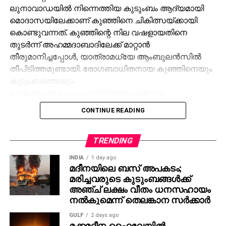
ലുനാവാഡയില്‍ നിന്നെത്തിയ കുടുംബം ആദ്യമായി
മൊദാസയിലേക്കാണ് കുഞ്ഞിനെ ചികിത്സയ്ക്കായി
കൊണ്ടുവന്നത്. കുഞ്ഞിന്റെ നില വഷളായതിനെ
തുടര്‍ന്ന് അഹമ്മദാബാദിലേക്ക് മാറ്റാന്‍
തീരുമാനിച്ചപ്പോള്‍, യാത്രാമധ്യേ ആംബുലന്‍സില്‍
തീപിടിത്തമുണ്ടായി. രോഗബാധിതനായ കുഞ്ഞിനെയും
കുടുംബത്തെയും
മാറ്റിക്കൊണ്ടുപോകുന്നതിനിടെയായിരുന്നു
അപകടമെന്ന് ആരവല്ലി ജില്ലാ പൊലീസ് സൂപ്രണ്ട്
CONTINUE READING
മനോഹര്‍സിങ് ജഡേജ അറിയിച്ചു. തീപിടുത്തത്തിന്റെ
കൃത്യമായ കാരണം ഫോറന്‍സിക് വിദഗ്ധരുടെ
പരിശോധനയ്ക്ക് ശേഷം മാത്രമേ വ്യക്തമാകൂവെന്ന്
TRENDING
എസ്.പി കൂട്ടിച്ചേര്‍ത്തു. പരിക്കേറ്റ മൂന്ന് പേരെയും
INDIA
1 day ago
പൊള്ളലേറ്റ് ആശുപത്രിയില്‍
മദീനയിലെ ബസ് അപകടം;
മരിച്ചവരുടെ കുടുംബങ്ങള്‍ക്ക്
പ്രവേശിപ്പിച്ചിരിക്കുകയാണ്.
അഞ്ച് ലക്ഷം വീതം ധനസഹായം
നല്‍കുമെന്ന് തെലങ്കാന സര്‍ക്കാര്‍
GULF
2 days ago
മക്കമദീന ഹൈവേയില്‍