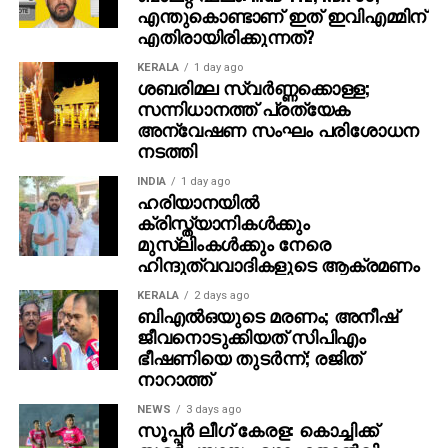
അതേപോലെ, വേദിയിലേക്കും മഹേഷ് ബാബു
എന്തുകൊണ്ടാണ് ഇത് ഇവിഎമ്മിന്
കാളപ്പുറത്ത് സവാരിയായി എത്തിയപ്പോള്‍ 60,000-
എതിരായിരിക്കുന്നത്?
ത്തിലധികം പ്രേക്ഷകര്‍ കൈയ്യടി മുഴക്കി വരവേറ്റു.
KERALA
1 day ago
ശബരിമല സ്വര്‍ണ്ണക്കൊള്ള;
ഐമാക്‌സ് ഫോര്‍മാറ്റിലാണ് ഈ ചിത്രം ഒരുക്കുന്നത്.
സന്നിധാനത്ത് പ്രത്യേക
അതിനാല്‍ തന്നെ തിയേറ്ററുകളില്‍ അത്ഭുതകരമായ
അന്വേഷണ സംഘം പരിശോധന
നടത്തി
കാഴ്ചാനുഭവം സമ്മാനിക്കുമെന്നുറപ്പ്. ബാഹുബലി,
ഞഞഞ എന്നിവയുടെ സംവിധായകന്‍ രാജമൗലിയുടെ
INDIA
1 day ago
ഈ ബ്രഹ്‌മാണ്ഡ പ്രോജക്റ്റ് 2027-ല്‍
ഹരിയാനയില്‍
ക്രിസ്ത്യാനികള്‍ക്കും
തിയേറ്ററുകളിലേക്ക് എത്തും.
മുസ്‌ലിംകള്‍ക്കും നേരെ
ഹിന്ദുത്വവാദികളുടെ ആക്രമണം
KERALA
2 days ago
ബിഎല്‍ഒയുടെ മരണം; അനീഷ്
ജീവനൊടുക്കിയത് സിപിഎം
ഭീഷണിയെ തുടര്‍ന്ന്; രജിത്
നാറാത്ത്
NEWS
3 days ago
സൂപ്പര്‍ ലീഗ് കേരള: കൊച്ചിക്ക്