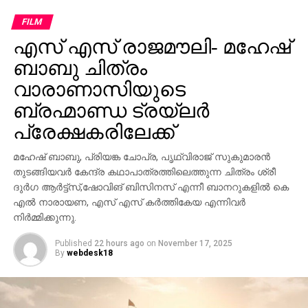
FILM
എസ് എസ് രാജമൗലി- മഹേഷ്
ബാബു ചിത്രം
വാരാണാസിയുടെ
ബ്രഹ്മാണ്ഡ ട്രയ്ലർ
പ്രേക്ഷകരിലേക്ക്
മഹേഷ് ബാബു, പ്രിയങ്ക ചോപ്ര, പൃഥ്വിരാജ് സുകുമാരൻ
തുടങ്ങിയവർ കേന്ദ്ര കഥാപാത്രത്തിലെത്തുന്ന ചിത്രം ശ്രീ
ദുർഗ ആർട്ട്സ്,ഷോവിങ് ബിസിനസ് എന്നീ ബാനറുകളിൽ കെ
എൽ നാരായണ, എസ് എസ് കർത്തികേയ എന്നിവർ
നിർമ്മിക്കുന്നു.
Published
22 hours ago
on
November 17, 2025
By
webdesk18