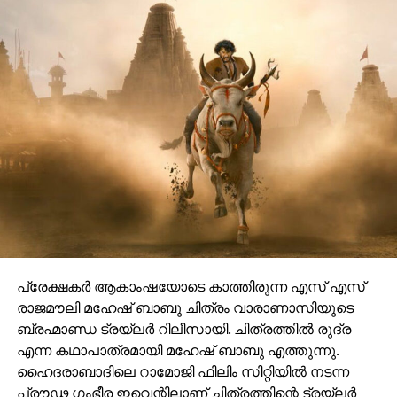
പ്രേക്ഷകർ ആകാംഷയോടെ കാത്തിരുന്ന എസ് എസ്
രാജമൗലി മഹേഷ് ബാബു ചിത്രം വാരാണാസിയുടെ
ബ്രഹ്മാണ്ഡ ട്രയ്ലർ റിലീസായി. ചിത്രത്തിൽ രുദ്ര
എന്ന കഥാപാത്രമായി മഹേഷ് ബാബു എത്തുന്നു.
ഹൈദരാബാദിലെ റാമോജി ഫിലിം സിറ്റിയിൽ നടന്ന
പ്രൗഢ ഗംഭീര ഇവെന്റിലാണ് ചിത്രത്തിന്റെ ട്രയ്ലർ