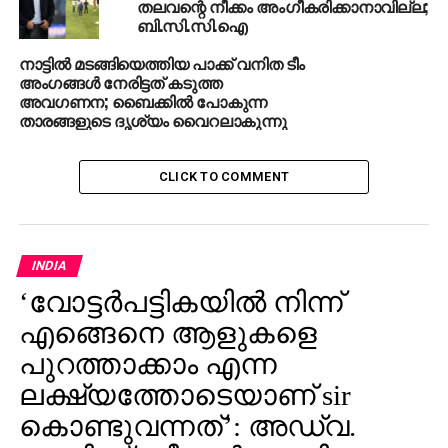
തലവന്റെ നീക്കം അംഗീകരിക്കാനാവില്ല;
ബി.സി.സി.ഐ
RELATED TOPICS:
PCB
നാട്ടില്‍ മടങ്ങിയെത്തിയ പാക്ക് വനിത ടീം
അംഗങ്ങള്‍ നേരിട്ടത് കടുത്ത
UP NEXT
അവഗണന; ബൈക്കില്‍ പോകുന്ന
ട്രംപിന് കോടതിയില്‍ വീണ്ടും തിരിച്ചടി; യാത്രാ
താരങ്ങളുടെ ദൃശ്യം വൈറലാകുന്നു
വിലക്ക് റദ്ദാക്കി
DON'T MISS
കുറിക്കുകൊള്ളുന്ന ട്വീറ്റുകള്‍; ട്വിറ്ററില്‍ മോദിക്ക്
CLICK TO COMMENT
വെല്ലുവിളിയായി രാഹുല്‍ തരംഗം
INDIA
‘വോട്ടര്‍പട്ടികയില്‍ നിന്ന്
എങ്ങെനെ ആളുകളെ
പുറത്താക്കാം എന്ന
ലക്ഷ്യത്തോടെയാണ് sir
കൊണ്ടുവന്നത്’: അഡ്വ.