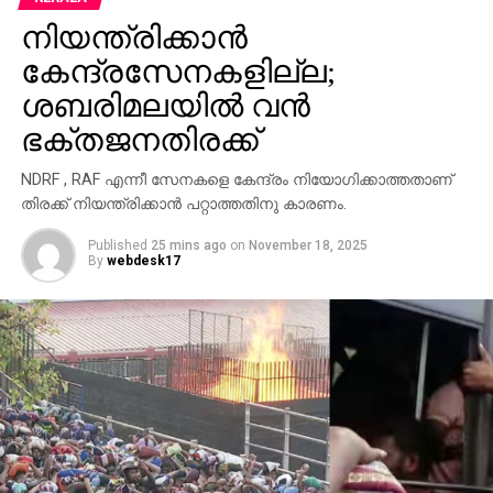
സാഹചര്യത്തില്‍ രണ്ട് സ്ഥലങ്ങളിലുണ്ടായ ഈ
നിയന്ത്രിക്കാന്‍
അപകടങ്ങള്‍ തീര്‍ത്ഥാടകരുടെ സുരക്ഷാ
കേന്ദ്രസേനകളില്ല;
ക്രമീകരണങ്ങളെക്കുറിച്ച് വീണ്ടും ആശങ്ക
ഉയര്‍ത്തുകയാണ്.
ശബരിമലയില്‍ വന്‍
ഭക്തജനതിരക്ക്
NDRF , RAF എന്നീ സേനകളെ കേന്ദ്രം നിയോഗിക്കാത്തതാണ്
തിരക്ക് നിയന്ത്രിക്കാന്‍ പറ്റാത്തതിനു കാരണം.
Published
25 mins ago
on
November 18, 2025
By
webdesk17