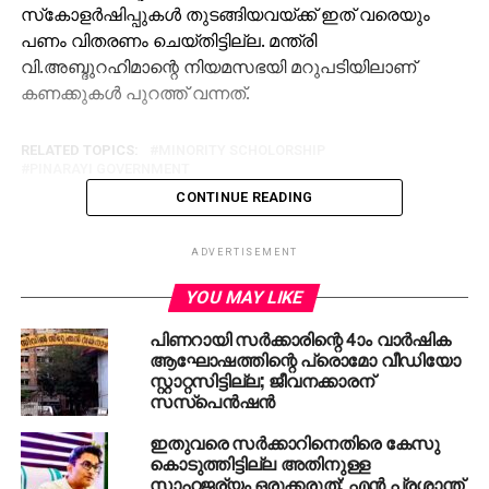
സ്‌കോളര്‍ഷിപ്പുകള്‍ തുടങ്ങിയവയ്ക്ക് ഇത് വരെയും
പണം വിതരണം ചെയ്തിട്ടില്ല. മന്ത്രി
വി.അബ്ദുറഹിമാന്റെ നിയമസഭയി മറുപടിയിലാണ്
കണക്കുകള്‍ പുറത്ത് വന്നത്.
RELATED TOPICS:
MINORITY SCHOLORSHIP
PINARAYI GOVERNMENT
CONTINUE READING
ADVERTISEMENT
YOU MAY LIKE
പിണറായി സര്‍ക്കാരിന്റെ 4ാം വാര്‍ഷിക
ആഘോഷത്തിന്റെ പ്രൊമോ വീഡിയോ
സ്റ്റാറ്റസിട്ടില്ല; ജീവനക്കാരന്
സസ്‌പെന്‍ഷന്‍
ഇതുവരെ സര്‍ക്കാറിനെതിരെ കേസു
കൊടുത്തിട്ടില്ല അതിനുള്ള
സാഹജര്യം ഒരുക്കരുത്; എന്‍ പ്രശാന്ത്