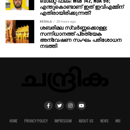
ബാലറ്റ് ഫലം: MGB 142, NDA 98;
എന്തുകൊണ്ടാണ് ഇത് ഇവിഎമ്മിന്
എതിരായിരിക്കുന്നത്?
KERALA
20 hours ago
ശബരിമല സ്വര്‍ണ്ണക്കൊള്ള;
സന്നിധാനത്ത് പ്രത്യേക
അന്വേഷണ സംഘം പരിശോധന
നടത്തി
HOME
PRIVACY POLICY
IMPRESSUM
ABOUT US
NEWS
NRI