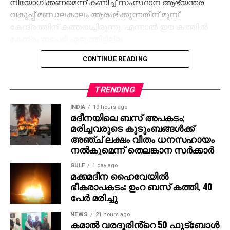
നിയോഗിക്കണമെന്ന് കണിച്ച് സംസ്ഥാന ആഭ്യന്തര
വകുപ്പ് മണ്ഡലകാലം ആരംഭിക്കുന്നതിന് മുമ്പ്
കേന്ദ്രത്തിന് കത്തയച്ചിരുന്നു. എന്നാല്‍ ഈ കത്തില്‍
കേന്ദ്രം നടപടി എടുത്തിട്ടില്ല.
CONTINUE READING
ശബരിമല ദര്‍ശനം ലഭിക്കാതെ നിരവധി ഭക്തര്‍ ഇന്ന്
രാവിലെ മുതല്‍ പന്തളം വലിയ കോയിക്കല്‍ ക്ഷേത്ര
ത്തില്‍ എത്തി ദര്‍ശനം നടത്തി. നിലക്കല്‍ നിന്നും വാഹന
TRENDING
സൗകര്യം ലഭിക്കാതെയും ഭക്തര്‍ പന്തളത്ത്
INDIA
19 hours ago
എത്തിയിട്ടുണ്ട്. പന്തളത് എത്തി നെയ്യഭിഷേകം നടത്തി
മദീനയിലെ ബസ് അപകടം;
മാല ഊരിയാണ് ഇവര്‍ നാട്ടിലേക്ക് തിരിച്ചു പോയത്.
മരിച്ചവരുടെ കുടുംബങ്ങള്‍ക്ക്
അഞ്ച് ലക്ഷം വീതം ധനസഹായം
മുന്‍ വര്‍ഷങ്ങളിലെപോലെ ബാരിക്കേഡ് വെച്ചുള്ള
നല്‍കുമെന്ന് തെലങ്കാന സര്‍ക്കാര്‍
നിയന്ത്രണ സംവിധാനം ഇത്തവണ നിലയ്ക്കലില്‍
GULF
1 day ago
ഏര്‍പ്പെടുത്താത്തതുംതിക്കിനും തിരക്കിനും
മക്കമദീന ഹൈവേയില്‍
കാരണമായിട്ടുണ്ട്
ഭീകരാപകടം: ഉംറ ബസ് കത്തി, 40
പേര്‍ മരിച്ചു
NEWS
21 hours ago
കമാൽ വരദൂരിൻ്റെ 50 ഫുട്ബോൾ