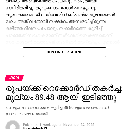
ആശുപത്രിയിലെത്തിച്ചെങ്കിലും മരിച്ചതായി
സ്ഥിരീകരിച്ചു. കുടുംബാംഗങ്ങള്‍ പറയുന്നു,
കുറേക്കാലമായി സര്‍വേശിന് ബിഎല്‍ഒ ചുമതലകള്‍
മൂലം അതീവ ജോലി സമ്മര്‍ദം അനുഭവിച്ചിരുന്നു.
കഴിഞ്ഞ ദിവസം പോലും സമ്മര്‍ദത്തെ കുറിച്ച്
പറഞ്ഞതിനുശേഷമാണ് സര്‍വേശിനെ കണ്ടതെന്ന്
സഹോദരന്‍ യോഗേഷ് ഗംഗ്വാര്‍ അറിയിച്ചു. എന്നാല്‍
ജോലി സമ്മര്‍ദമാണ് മരണകാരണമെന്ന് കുടുംബം
CONTINUE READING
ആരോപിച്ചിട്ടും അത് ജില്ലാ ഭരണകൂടം നിഷേധിച്ചു.
ബിഎല്‍ഒമാര്‍ക്കു മേല്‍ അതിക്രമമായ
സമ്മര്‍ദമൊന്നുമില്ലെന്നും സര്‍വേശ് കേസില്‍
ജോലിസമ്മര്‍ദം കണ്ടെത്താനായിട്ടില്ലെന്നുമാണ്
INDIA
എസ്ഡിഎം പ്രമോദ് കുമാര്‍ പറഞ്ഞത്. മരണവുമായി
രൂപയ്ക്ക് റെക്കോര്‍ഡ് തകര്‍ച്ച;
ബന്ധപ്പെട്ട കൂടുതല്‍ റിപ്പോര്‍ട്ടുകള്‍ ശേഖരിക്കാനായി
മൂല്യം 89.48 ആയി ഇടിഞ്ഞു
അന്വേഷണം തുടരുകയാണ്.
സെപ്തംബര്‍ അവസാനം കുറിച്ച 88.80 എന്ന റെക്കോര്‍ഡ്
ഇതോടെ പഴങ്കഥയായി
Published
1 week ago
on
November 22, 2025
By
webdesk17