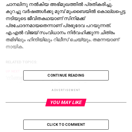
ചാനലിനു നല്‍കിയ അഭിമുഖത്തില്‍ പ്രതികരിച്ചു.
കുറച്ചു വര്‍ഷങ്ങള്‍ക്കു മുമ്പ് മുംബൈയില്‍ കൊല്ലപ്പെട്ട
നടിയുടെ ജീവിതകഥയാണ് സിനിമക്ക്
പ്രചോദനമായതെന്നാണ് പ്രഭുദേവ പറയുന്നത്.
എ.എല്‍ വിജയ് സംവിധാനം നിര്‍വഹിക്കുന്ന ചിത്രം
തമിഴിലും ഹിന്ദിയിലും റിലീസ് ചെയ്യും. തമന്നയാണ്
നായിക.
RELATED TOPICS:
UP NEXT
CONTINUE READING
‘നിങ്ങളുടെ ഒരു ദിവസത്തെ റേഷന്‍ അരി
എത്തിച്ചു തരുവാന്‍ വിനയപൂര്‍വ്വം
അപേക്ഷിച്ചുകൊള്ളുന്നു’;1946-ലെ ക്ഷണക്കത്ത്
ADVERTISEMENT
വമ്പന്‍ ഹിറ്റ്
YOU MAY LIKE
DON'T MISS
പണത്തിനല്ല, നല്ല റോളുകള്‍ക്കാണ്
പ്രാധാന്യം; അനുപമ
CLICK TO COMMENT