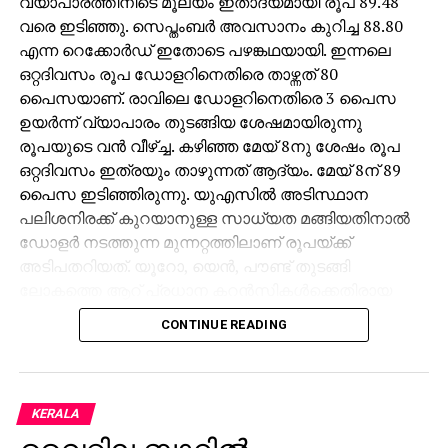
വ്യാപാരത്തിനിടെ മൂല്യം ഇതാദ്യമായി രൂപ 89.48
വരെ ഇടിഞ്ഞു. സെപ്തംബര്‍ അവസാനം കുറിച്ച 88.80
എന്ന റെക്കോര്‍ഡ് ഇതോടെ പഴങ്കഥയായി. ഇന്നലെ
ഒറ്റദിവസം രൂപ ഡോളറിനെതിരെ താഴ്ന്നത് 80
പൈസയാണ്. രാവിലെ ഡോളറിനെതിരെ 3 പൈസ
ഉയര്‍ന്ന് വ്യാപാരം തുടങ്ങിയ ശേഷമായിരുന്നു
രൂപയുടെ വന്‍ വീഴ്ച്ച. കഴിഞ്ഞ മേയ് 8നു ശേഷം രൂപ
ഒറ്റദിവസം ഇത്രയും താഴുന്നത് ആദ്യം. മേയ് 8ന് 89
പൈസ ഇടിഞ്ഞിരുന്നു. യുഎസില്‍ അടിസ്ഥാന
പലിശനിരക്ക് കുറയാനുള്ള സാധ്യത മങ്ങിയതിനാല്‍
ഡോളര്‍ നടത്തുന്ന മുന്നറ്റത്തിലാണ് രൂപയ്ക്ക്
അടിപതറിയത്. യൂറോ, യെന്‍, പൗണ്ട് തുടങ്ങി
ലോകത്തെ ആറ് പ്രധാന കറന്‍സികള്‍ക്കെതിരായ
യു.എസ് ഡോളര്‍ ഇന്‍ഡക്‌സ് ഏതാനും ദിവസങ്ങള്‍ക്ക്
CONTINUE READING
മുമ്പുവരെ 98ല്‍ ആയിരുന്നത് ഇപ്പോള്‍ 100ന്
മുകളിലെത്തി. കേന്ദ്രബാങ്കായ യുഎസ് ഫെഡറല്‍
റിസര്‍വ് ഡിസംബറിലെ പണനയ നിര്‍ണയയോഗത്തില്‍
പലിശനിരക്ക് കുറയ്ക്കാന്‍ സാധ്യത ഇല്ല. ഇന്ത്യന്‍
KERALA
ഓഹരി വിപണികള്‍ നേരിട്ട തളര്‍ച്ചയും വിദേശ