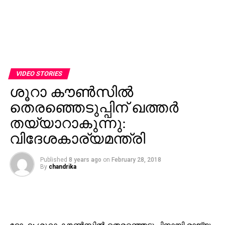
VIDEO STORIES
ശൂറാ കൗണ്‍സില്‍
തെരഞ്ഞെടുപ്പിന് ഖത്തര്‍
തയ്യാറാകുന്നു:
വിദേശകാര്യമന്ത്രി
Published
8 years ago
on
February 28, 2018
By
chandrika
ദോഹ: ശൂറാ കൗണ്‍സില്‍ തെരഞ്ഞെടുപ്പിനായി രാജ്യം