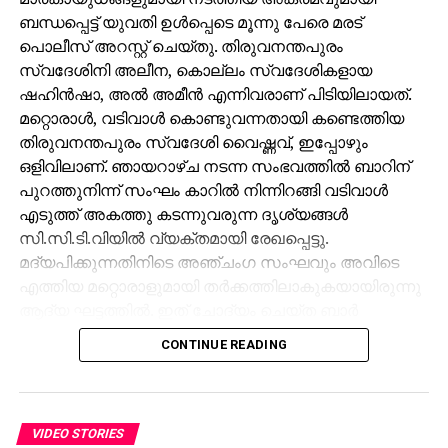
വിദേശകാര്യമന്ത്രി ആവശ്യപ്പെട്ടു. സിറിയന്‍
ബന്ധപ്പെട്ട് യുവതി ഉള്‍പ്പെടെ മൂന്നു പേരെ മരട്
മനുഷ്യാവകാശ പ്രശ്‌നങ്ങള്‍, യുദ്ധ കുറ്റകൃത്യങ്ങള്‍
പൊലീസ് അറസ്റ്റ് ചെയ്തു. തിരുവനന്തപുരം
എന്നിവയില്‍ രാജ്യാന്തരതലത്തില്‍ സ്വീകരിച്ച
സ്വദേശിനി അലീന, കൊല്ലം സ്വദേശികളായ
നടപടികളെക്കുറിച്ച് സമഗ്ര റിപ്പോര്‍ട്ട് ആവശ്യമാണ്.
ഷഹിന്‍ഷാ, അല്‍ അമീന്‍ എന്നിവരാണ് പിടിയിലായത്.
ഇക്കാര്യത്തില്‍ സമഗ്ര ചര്‍ച്ചകളും
മറ്റൊരാള്‍, വടിവാള്‍ കൊണ്ടുവന്നതായി കണ്ടെത്തിയ
ഇടപെടലുകളുമുണ്ടാകണം.
തിരുവനന്തപുരം സ്വദേശി വൈഷ്ണവ്, ഇപ്പോഴും
സിറിയന്‍ ഭരണകൂടവും തീവ്രവാദ ഗ്രൂപ്പുകളും
ഒളിവിലാണ്. ഞായറാഴ്ച നടന്ന സംഭവത്തില്‍ ബാറിന്
ജനങ്ങള്‍ക്കെതിരെ അക്രമം അഴിച്ചുവിടുകയാണ്.
പുറത്തുനിന്ന് സംഘം കാറില്‍ നിന്നിറങ്ങി വടിവാള്‍
കടുത്ത മനുഷ്യാവകാശ ലംഘനങ്ങളാണ് അവിടെ
എടുത്ത് അകത്തു കടന്നുവരുന്ന ദൃശ്യങ്ങള്‍
നടക്കുന്നത്.
സി.സി.ടി.വിയില്‍ വ്യക്തമായി രേഖപ്പെട്ടു.
മദ്യപിക്കുന്നതിനിടെ അഞ്ചംഗ സംഘവും അവിടെ
RELATED TOPICS:
QATAR
എത്തിയ മറ്റൊരാളുമായി തര്‍ക്കത്തിലാകുകയായിരുന്നു
ആദ്യ ഘട്ടത്തില്‍. ഇത് ചോദ്യം ചെയ്ത ബാര്‍
UP NEXT
ഷൂട്ടിംങ് സെറ്റുകളിലെ മോശം പെരുമാറ്റം;
ജീവനക്കാരുമായി സംഘര്‍ഷം ശക്തമായി. പ്രതികളുടെ
CONTINUE READING
ആരോപണങ്ങള്‍ക്ക് മറുപടിയുമായി നടി
സംഘം ആദ്യം ബാറില്‍ നിന്ന് പുറത്തുപോയെങ്കിലും,
സായ്പല്ലവി
അലീനയും കൂട്ടരും കുറച്ച് സമയത്തിനുശേഷം
വടിവാളുമായി തിരികെ എത്തി. തുടര്‍ന്ന് ബാര്‍
DON'T MISS
യുപിയില്‍ ദളിത് പെണ്‍കുട്ടിയെ കഴുത്ത് ഞെരിച്ച്
ജീവനക്കാര്‍ക്ക് മര്‍ദനമേല്‍ക്കുകയും അക്രമം
VIDEO STORIES