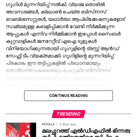
ഗൂഗിള്‍ മുന്നറിയിപ്പ് നല്‍കി. വ്യാജ തൊഴില്‍
അവസരങ്ങള്‍, ക്ലോണ്‍ ചെയ്ത ബിസിനസ്
വെബ്‌സൈറ്റുരള്‍, യഥാര്‍ത്ഥ ആപ്ലിക്കേഷനുകളോട്
സാമ്യമുള്ള കബളിപ്പിക്കാന്‍ വേണ്ടി നിര്‍മ്മിക്കുന്ന
ആപ്പുകള്‍ എന്നിവ നിര്‍മ്മിക്കാന്‍ ഇപ്പോള്‍ സൈബര്‍
കുറ്റവാളികള്‍ ജനറേറ്റീവ് എഐ ടൂളുകള്‍
വിനിയോഗിക്കുന്നതായി ഗൂഗുളിന്റെ ട്രസ്റ്റ് ആന്‍ഡ്
സേഫ്റ്റി ടീം വ്യക്തമാക്കി. ഗൂഗിളിന്റെ മുന്നറിയിപ്പ്
പ്രകാരം ഈ തട്ടിപ്പുകളില്‍ പ്രധാനമായും
തൊഴിലന്വേഷകരെയും ചെറുകിട ബിസിനസ്
ഉടമകളെയും ലക്ഷ്യമിടുന്നു. പലപ്പോഴും
അറിയപ്പെടുന്ന കമ്പനികളുടെയോ സര്‍ക്കാര്‍
ഏജന്‍സികളുടെയോ പേരില്‍ വ്യാജ ജോലി
CONTINUE READING
ലിസ്റ്റിംഗുകള്‍ സൃഷ്ടിക്കപ്പെടുന്നു. ഇരകളോട്
വ്യക്തിഗത വിവരങ്ങള്‍ പങ്കിടാനും, ജോലി
പ്രോസസ്സിംഗ് ഫീസ് എന്ന പേരില്‍ പണം അടയ്ക്കാനും
TRENDING
ആവശ്യപ്പെടുന്നതാണ് സാധാരണ രീതി. ചിലര്‍
KERALA
2 days ago
മാല്‍വെയര്‍ ഇന്‍സ്റ്റാള്‍ ചെയ്യാനോ ഡാറ്റ
മലപ്പുറത്ത് എല്‍ഡിഎഫില്‍ ഭിന്നത;
സിപിഎമ്മിനെതിരെ സിപിഐ
മോഷ്ടിക്കാനോ ലക്ഷ്യമിട്ടുള്ള വ്യാജ അഭിമുഖ