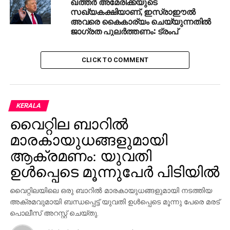
ഖത്തര്‍ അമേരിക്കയുടെ
ഇരയാകുന്നവര്‍ക്ക്്് നഷ്ടപരിഹാരം നല്‍കണം.
സഖ്യകക്ഷിയാണ്, ഇസ്രാഈല്‍
രാജ്യാന്തര നിയമങ്ങളും മനുഷ്യാവകാശങ്ങളും
അവരെ കൈകാര്യം ചെയ്യുന്നതില്‍
ജാഗ്രത പുലര്‍ത്തണം: ട്രംപ്
ലംഘിച്ചുകൊണ്ടുള്ള അക്രമങ്ങളും തീവ്രവാദ
പ്രവര്‍ത്തനങ്ങളും ഉള്‍പ്പടെയുള്ള വിവിധ
വെല്ലുവിളികളാണ് ലോകം നേരിടുന്നത്്. കിഴക്കന്‍
CLICK TO COMMENT
ഗൗത്വയിലെ അക്രമം മനുഷ്യത്വത്തിനുനേരെയുള്ള
കളങ്കമാണ്. വെടിനിര്‍ത്തലുമായി ബന്ധപ്പെട്ട്്്
യു.എന്‍സെക്രട്ടറി കൗണ്‍സിലിന്റെ തീരുമാനങ്ങള്‍
നടപ്പാക്കാന്‍ രാജ്യാന്തര സമൂഹം
KERALA
നടപടികളെടുക്കണമെന്നും അദ്ദേഹം ആവശ്യപ്പെട്ടു.
വൈറ്റില ബാറില്‍
സിറിയന്‍ പ്രതിസന്ധിക്ക് രാഷ്ട്രീയ പരിഹാരം
മാരകായുധങ്ങളുമായി
സാധ്യമാക്കുന്നതിന് ജനീവ ഒന്നാം പ്രസ്താവനയ്ക്ക്
ആക്രമണം: യുവതി
അനുസൃതമായി നിയമപരവും ധാര്‍മികവുമായ
ഉത്തരവാദിത്വം നിറവേറ്റാന്‍ രാജ്യാന്തര സമൂഹം
ഉള്‍പ്പെടെ മൂന്നുപേര്‍ പിടിയില്‍
തയാറാകണം. സിറിയന്‍ സമൂഹത്തിന് മാനുഷിക
വൈറ്റിലയിലെ ഒരു ബാറില്‍ മാരകായുധങ്ങളുമായി നടത്തിയ
കാരുണ്യ സഹായം ലഭ്യമാക്കാനും സന്നദ്ധത
അക്രമവുമായി ബന്ധപ്പെട്ട് യുവതി ഉള്‍പ്പെടെ മൂന്നു പേരെ മരട്
പ്രകടിപ്പിക്കണം. സിറിയയ്ക്ക് സഹായം
പൊലീസ് അറസ്റ്റ് ചെയ്തു.
ലഭ്യമാക്കുന്നതില്‍ ഖത്തര്‍ പിന്നോട്ടില്ലെന്നും അദ്ദേഹം
വ്യക്തമാക്കി. ഫലസ്തീന്‍ ജനങ്ങളുടെ അവകാശ