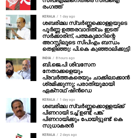
രംഗത്ത്
സോഫ്റ്റ്‌വെയറുകളും അയക്കുന്നു. ഇത്തരം തട്ടിപ്പുകള്‍
വ്യക്തികള്‍ക്കും സ്ഥാപനങ്ങള്‍ക്കും ഗുരുതരമായ
KERALA
1 day ago
ഭീഷണിയാണെന്ന് ഗൂഗിള്‍ മുന്നറിയിപ്പ് നല്‍കി.
ശബരിമല സ്വര്‍ണ്ണക്കൊള്ളയുടെ
പൂര്‍ണ്ണ ഉത്തരവാദിത്വം ഇടത്
നിയമാനുസൃത തൊഴിലുടമകള്‍ ഒരിക്കലും സാമ്പത്തിക
സര്‍ക്കാരിന്, പത്മകുമാറിന്റെ
വിവരങ്ങളോ പേയ്‌മെന്റെ് ആവശ്യങ്ങളോ
അറസ്റ്റിലൂടെ സിപിഎം ബന്ധം
ഉന്നയിക്കില്ലെന്നും ഉപയോക്താക്കള്‍ ഓണ്‍ലൈനില്‍
തെളിഞ്ഞു: പി.കെ കുഞ്ഞാലിക്കുട്ടി
കൂടുതല്‍ ജാഗ്രത പാലിക്കണമെന്നും ഗൂഗിള്‍
വ്യക്തമാക്കി.
INDIA
8 hours ago
ബി.ജെ.പി ശിവസേന
നേതാക്കളെയും
പ്രവര്‍ത്തകരെയും ചാക്കിലാക്കാന്‍
ശ്രമിക്കുന്നു; പരാതിയുമായി
ഏക്‌നാഥ് ഷിന്‍ഡെ
KERALA
1 day ago
ശബരിമല സ്വര്‍ണ്ണക്കൊള്ളയ്ക്ക്
പിണറായി ടച്ച് ഉണ്ട്; പങ്ക്
പിണറായിക്കും പോയിട്ടുണ്ട്: കെ
സുധാകരന്‍
KERALA
2 days ago