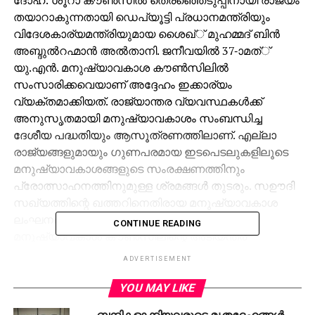
തയാറാകുന്നതായി ഡെപ്യൂട്ടി പ്രധാനമന്ത്രിയും
വിദേശകാര്യമന്ത്രിയുമായ ശൈഖ്് മുഹമ്മദ് ബിന്‍
അബ്ദുല്‍റഹ്മാന്‍ അല്‍താനി. ജനീവയില്‍ 37-ാമത്്
യു.എന്‍. മനുഷ്യാവകാശ കൗണ്‍സിലില്‍
സംസാരിക്കവെയാണ് അദ്ദേഹം ഇക്കാര്യം
വ്യക്തമാക്കിയത്. രാജ്യാന്തര വ്യവസ്ഥകള്‍ക്ക്
അനുസൃതമായി മനുഷ്യാവകാശം സംബന്ധിച്ച
ദേശീയ പദ്ധതിയും ആസൂത്രണത്തിലാണ്. എല്ലാ
രാജ്യങ്ങളുമായും ഗുണപരമായ ഇടപെടലുകളിലൂടെ
മനുഷ്യാവകാശങ്ങളുടെ സംരക്ഷണത്തിനും
പ്രോത്സാഹനത്തിനുമുള്ള ശ്രമങ്ങള്‍ തുടരും. സഊദി
സഖ്യത്തിന്റെ ഖത്തറിനെതിരായ മനുഷ്യാവകാശ
ലംഘനങ്ങള്‍ അവസാനിപ്പിക്കാന്‍ യു.എന്‍.
CONTINUE READING
മനുഷ്യാവകാശ കൗണ്‍സിലിന്റെ അടിയന്തര
ഇടപെടലുണ്ടാകണമെന്നും അദ്ദേഹം ആവശ്യപ്പെട്ടു.
ADVERTISEMENT
രാജ്യം നേരിടുന്ന നിയമവിരുദ്ധവും നീതിരഹിതവുമായ
ഉപരോധം അവസാനിപ്പിക്കാന്‍ കൗണ്‍സില്‍
YOU MAY LIKE
ഇടപെടണം. ഖത്തര്‍ ജനതക്കുമേല്‍
ബന്ദികളാക്കിയവരുടെ മൃതദേഹങ്ങള്‍