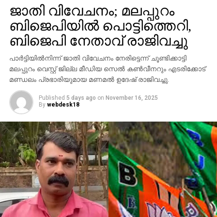
കൊന്നു
ആവര്‍ത്തിച്ച് അഞ്ചുതവണ വരെ തിരിച്ചെത്തി
ജാതി വിവേചനം; മലപ്പുറം
ആക്രമണം നടത്തിയതായും ബാര്‍ ഉടമ നല്‍കിയ
ബിജെപിയില്‍ പൊട്ടിത്തെറി,
പരാതിയില്‍ പറയുന്നു. വിദ്യാഭ്യാസ
ആവശ്യങ്ങള്‍ക്കായി എറണാകുളത്ത് എത്തിയവരാണ്
ബിജെപി നേതാവ് രാജിവച്ചു
പ്രതികളെന്ന് പൊലീസ് കണ്ടെത്തിയിട്ടുണ്ട്.
പാര്‍ട്ടിയില്‍നിന്ന് ജാതി വിവേചനം നേരിട്ടെന്ന് ചൂണ്ടിക്കാട്ടി
സംഭവത്തില്‍ അലീനയുടെ കൈക്ക് പരുക്കേല്‍ക്കുകയും
മലപ്പുറം വെസ്റ്റ് ജില്ല മീഡിയ സെല്‍ കണ്‍വീനറും എടരിക്കോട്
ചെയ്തു.
മണ്ഡലം പ്രഭാരിയുമായ മണമല്‍ ഉദേഷ് രാജിവച്ചു.
Published
5 days ago
on
November 16, 2025
By
webdesk18