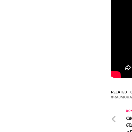
RELATED T
RAJMOHA
DON
വര
ബ
ചു