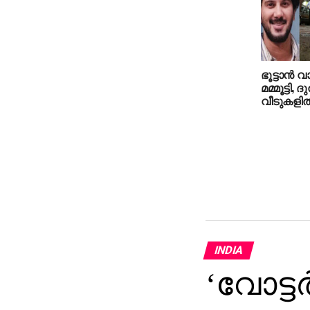
ഭൂട്ടാന്‍
മമ്മൂട്ടി, 
വീടുകളില്
INDIA
‘വോട്ടര