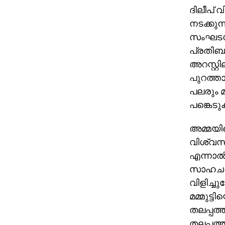
ദിലീപ് 
നടക്കുന
സംഘടനയു
പ്രതിബദ
അറസ്റ്റ
പുറത്താ
പലരും മമ
പങ്കെടുക
അമ്മയിലെ
വിശ്വസി
എന്നാല്
സാഹചര്
വിളിച്ചു
മമ്മുട്
തലപ്പത്
തലപ്പത്