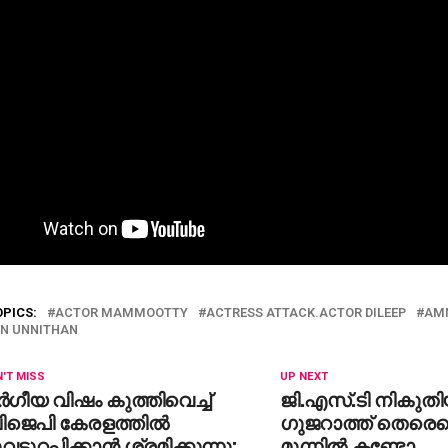
OPICS:
ACTOR MAMMOOTTY
ACTRESS ATTACK.ACTOR DILEEP
AM
N UNNITHAN
'T MISS
UP NEXT
്‍ഗീയ വിഷം കുത്തിവെച്ച്
ജി.എസ്.ടി നികുതി
ിജെപി കേരളത്തില്‍
ഗുജറാത്ത് തെരെഞ്
വടുറപ്പിക്കാന്‍ ശ്രമിക്കുന്നു;
മുന്നില്‍ കണ്ടോ