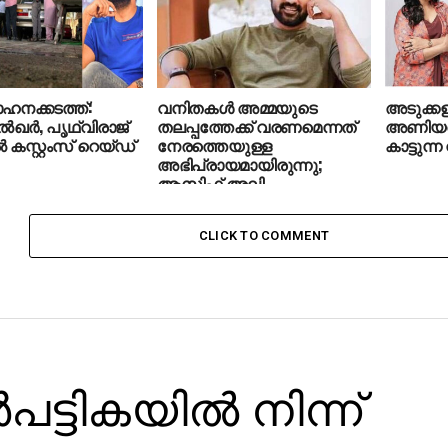
 വാഹനക്കടത്ത്:
വനിതകള്‍ അമ്മയുടെ
അടുക്ക
ദുല്‍ഖര്‍, പൃഥ്വിരാജ്
തലപ്പത്തേക്ക് വരണമെന്നത്
അണിയറയ
‍ കസ്റ്റംസ് റെയ്ഡ്
നേരത്തെയുള്ള
കാട്ടുന്
അഭിപ്രായമായിരുന്നു;
ആസിഫ് അലി
CLICK TO COMMENT
്‍പട്ടികയില്‍ നിന്ന്