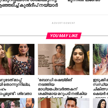
്ഞടിച്ച് കുല്‍ദീപ് നയ്യാര്‍
ADVERTISEMENT
YOU MAY LIKE
ുടേത് മാപ്പ്
‘ബോഡി ഷെയ്മിങ്’
ഇടുക്കി മ
ി തോന്നുന്നില്ല,
നടത്തിയ
സന്ധ്യ
ൂഹം
മാധ്യമപ്രവർത്തകന്
ചികിത്സാ
്പമുണ്ട്’: ശ്വേതാ
ശക്തമായ മറുപടി നൽകിയ
കെയര്‍ 
ഗൗരി കിഷനെ പിന്തണച്ച്
ഏറ്റെടുക
‘അമ്മ’