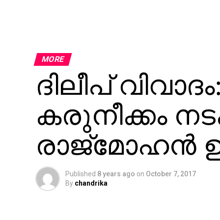
MORE
ദിലീപ് വിവാദം:
കരുനീക്കം നടക
രാജ്‌മോഹന്‍ ഉണ
Published
8 years ago
on
October 7, 2017
By
chandrika