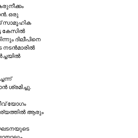
കരുനീക്കം
്‍. ഒരു
്ക് സാമൂഹിക
ട കേസില്‍
ന്നും ദിലീപിനെ
 നടന്‍മാരില്‍
ച്ചയില്‍
െന്ന്
 ശ്രമിച്ചു.
ീവ് യോഗം
്കാര്യത്തില്‍ ആരും
ു സംഘടനയുടെ
നയായാലും