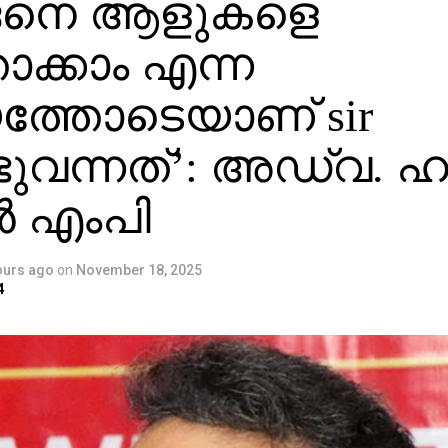
െനെ ആളുകളെ
ാക്കാം എന്ന
യത്തോടെയാണ് sir
ുവന്നത്’: അഡ്വ. ഹ
 എംപി
ours ago
on
November 18, 2025
4