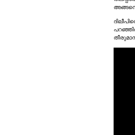
അങ്ങനെ 
ദിലീപിന
പറഞ്ഞിരു
തീരുമാന