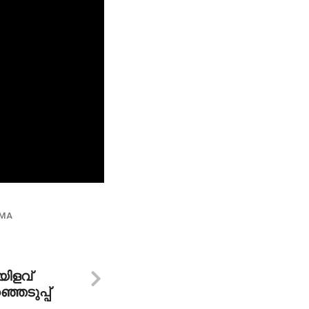
MA
യിളവ്
ഞെടുപ്പ്