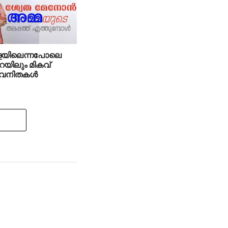
ളയിലെന്നപോലെ
ിലും മികവ്
ന വനിതകള്‍