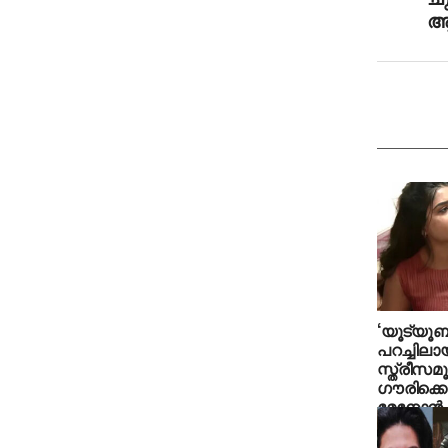
ആഞ
‘യൂട്യൂബറ
പറച്ചിലായ
സ്ത്രീസമ
ഗൗരിക്കൊപ
മേനോന്‍