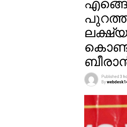
എങ്ങ
പുറത്ത
ലക്ഷ്
കൊണ്ട
ബീരാൻ
Published
3 h
By
webdesk1